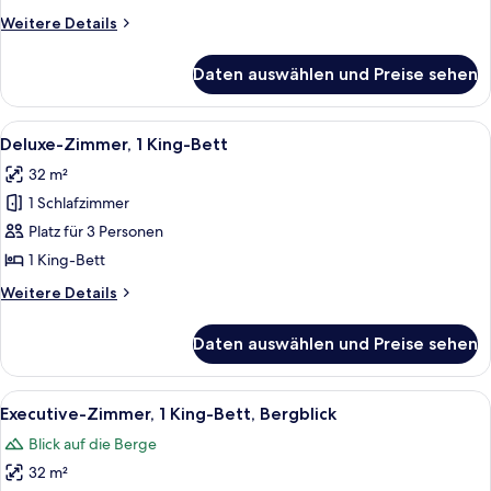
Twin
Weitere
Weitere Details
Details
Room,
für
Mountain
Daten auswählen und Preise sehen
Executive
View
Twin
anzeigen
Room,
Alle
Ein Hotelzimmer mit einem großen Bet
7
Mountain
Deluxe-Zimmer, 1 King-Bett
Fotos
View
32 m²
für
1 Schlafzimmer
Deluxe-
Zimmer,
Platz für 3 Personen
1 King-
1 King-Bett
Bett
Weitere
Weitere Details
anzeigen
Details
für
Daten auswählen und Preise sehen
Deluxe-
Zimmer,
1 King-
Alle
Ein Hotelzimmer mit einem großen Bet
10
Bett
Executive-Zimmer, 1 King-Bett, Bergblick
Fotos
Blick auf die Berge
für
32 m²
Executive-