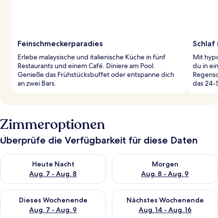
Feinschmeckerparadies
Schlaf
Erlebe malaysische und italienische Küche in fünf
Mit hyp
Restaurants und einem Café. Diniere am Pool.
du in ei
Genieße das Frühstücksbuffet oder entspanne dich
Regensc
an zwei Bars.
das 24-
Zimmeroptionen
Überprüfe die Verfügbarkeit für diese Daten
Überprüfe die Verfügbarkeit für heute Nacht, Aug. 7 - Aug. 8.
Überprüfe die Verfügbarkeit f
Heute Nacht
Morgen
Aug. 7 - Aug. 8
Aug. 8 - Aug. 9
Überprüfe die Verfügbarkeit für dieses Wochenende, Aug. 7 - 
Überprüfe die Verfügbarkeit f
Dieses Wochenende
Nächstes Wochenende
Aug. 7 - Aug. 9
Aug. 14 - Aug. 16