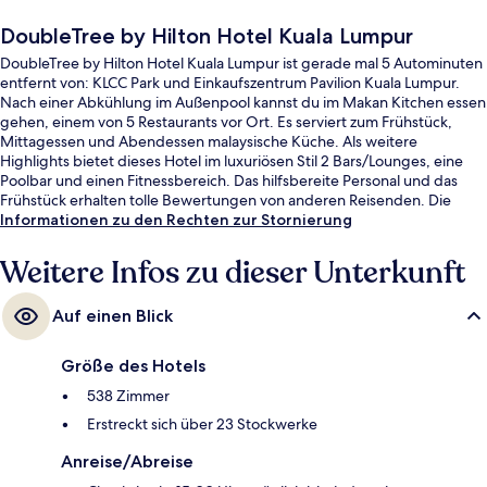
DoubleTree by Hilton Hotel Kuala Lumpur
DoubleTree by Hilton Hotel Kuala Lumpur ist gerade mal 5 Autominuten
entfernt von: KLCC Park und Einkaufszentrum Pavilion Kuala Lumpur.
Nach einer Abkühlung im Außenpool kannst du im Makan Kitchen essen
gehen, einem von 5 Restaurants vor Ort. Es serviert zum Frühstück,
Mittagessen und Abendessen malaysische Küche. Als weitere
Highlights bietet dieses Hotel im luxuriösen Stil 2 Bars/Lounges, eine
Poolbar und einen Fitnessbereich. Das hilfsbereite Personal und das
Frühstück erhalten tolle Bewertungen von anderen Reisenden. Die
Unterkunft ist nur einen kurzen Fußmarsch von den öffentlichen
Informationen zu den Rechten zur Stornierung
Verkehrsmitteln entfernt: Zur U-Bahn läuft man 9 Minuten (LRT-Station)
bzw. 14 Minuten (LRT-Station).
Weitere Infos zu dieser Unterkunft
Auf einen Blick
Größe des Hotels
538 Zimmer
Erstreckt sich über 23 Stockwerke
Anreise/Abreise