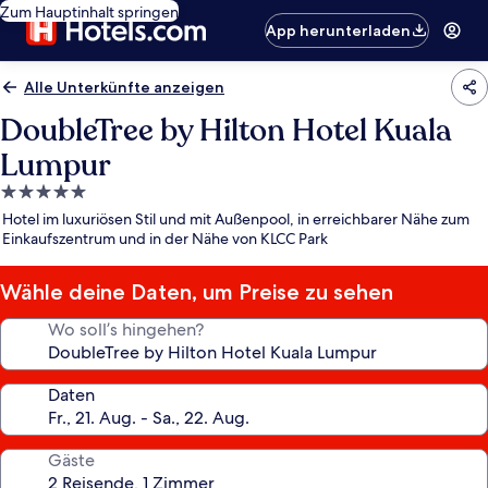
Zum Hauptinhalt springen
App herunterladen
Alle Unterkünfte anzeigen
DoubleTree by Hilton Hotel Kuala
Lumpur
5.0-
Sterne-
Hotel im luxuriösen Stil und mit Außenpool, in erreichbarer Nähe zum
Unterkunft
Einkaufszentrum und in der Nähe von KLCC Park
Wähle deine Daten, um Preise zu sehen
Wo soll’s hingehen?
Daten
Gäste