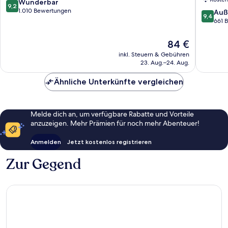
Sentral
Lumpur,
9.2
Wunderbar
9,2
Kuala
Chinato
von
1.010 Bewertungen
9.4
Auß
9,4
Lumpur
Golden
10,
von
661 
Dreieck
Wunderbar,
10,
1.010
Außerge
Der
84 €
Bewertungen
661
Preis
inkl. Steuern & Gebühren
Bewert
beträgt
23. Aug.–24. Aug.
84 €
Ähnliche Unterkünfte vergleichen
Melde dich an, um verfügbare Rabatte und Vorteile
anzuzeigen. Mehr Prämien für noch mehr Abenteuer!
Anmelden
Jetzt kostenlos registrieren
Zur Gegend