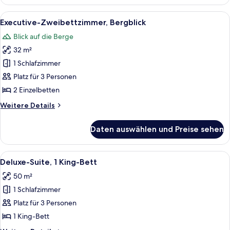
Zimmer,
2 Einzelbetten
Alle
Ein Hotelzimmer mit zwei Betten, ein
10
Executive-Zweibettzimmer, Bergblick
Fotos
Blick auf die Berge
für
32 m²
Executive-
Zweibettzimmer,
1 Schlafzimmer
Bergblick
Platz für 3 Personen
anzeigen
2 Einzelbetten
Weitere
Weitere Details
Details
für
Daten auswählen und Preise sehen
Executive-
Zweibettzimmer,
Bergblick
Alle
Ein Hotelzimmer mit einem großen Bett
8
Deluxe-Suite, 1 King-Bett
Fotos
50 m²
für
1 Schlafzimmer
Deluxe-
Suite,
Platz für 3 Personen
1 King-
1 King-Bett
Bett