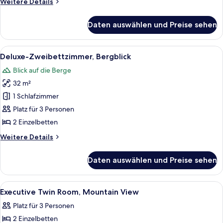
Weitere
Weitere Details
anzeigen
Details
für
Daten auswählen und Preise sehen
Deluxe-
Zimmer,
1 King-
Alle
Ein Hotelzimmer mit zwei Betten, eine
7
Bett,
Deluxe-Zweibettzimmer, Bergblick
Fotos
Bergblick
Blick auf die Berge
für
32 m²
Deluxe-
Zweibettzimmer,
1 Schlafzimmer
Bergblick
Platz für 3 Personen
anzeigen
2 Einzelbetten
Weitere
Weitere Details
Details
für
Daten auswählen und Preise sehen
Deluxe-
Zweibettzimmer,
Bergblick
Alle
Allergikerbettwaren, Daunenbettdeck
6
Executive Twin Room, Mountain View
Fotos
Platz für 3 Personen
für
2 Einzelbetten
Executive