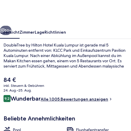
Hotel
Kuala
Lumpur
rück
Weiter
50+
Übersicht
Zimmer
Lage
Richtlinien
DoubleTree by Hilton Hotel Kuala Lumpur ist gerade mal 5
Autominuten entfernt von: KLCC Park und Einkaufszentrum Pavilion
Kuala Lumpur. Nach einer Abkühlung im Außenpool kannst du im
Makan Kitchen essen gehen, einem von 5 Restaurants vor Ort. Es
serviert zum Frühstück, Mittagessen und Abendessen malaysische
Küche. Als weitere Highlights bietet dieses Hotel im luxuriösen Stil 2
Bars/Lounges, eine Poolbar und einen Fitnessbereich. Das
Der
84 €
hilfsbereite Personal und das Frühstück erhalten tolle Bewertungen
aktuelle
inkl. Steuern & Gebühren
von anderen Reisenden. Die Unterkunft ist nur einen kurzen
Preis
24. Aug.–25. Aug.
Fußmarsch von den öffentlichen Verkehrsmitteln entfernt: Zur U-
Suite, 1 King-Bett, Terrasse | Wohnbe
beträgt
Bewertungen
Bahn läuft man 9 Minuten (LRT-Station) bzw. 14 Minuten (LRT-
Wunderbar
9,2
Alle 1.005 Bewertungen anzeigen
84 €.
9,2 von 10.
Station).
Beliebte Annehmlichkeiten
Pool
Flughafentransfer