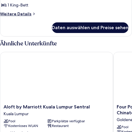
1 King-
1 King-Bett
Bett
Weitere
Weitere Details
anzeigen
Details
für
Daten auswählen und Preise sehen
Executive-
Suite,
1 King-
Ähnliche Unterkünfte
Bett
Aloft by Marriott Kuala Lumpur Sentral
Four Poi
Aloft
Four
Aloft by Marriott Kuala Lumpur Sentral
Four P
by
Points
China
Kuala Lumpur
Marriott
by
Goldene
Pool
Parkplätze verfügbar
Kuala
Sherato
Kostenloses WLAN
Restaurant
Lumpur
Kuala
Pool
Koste