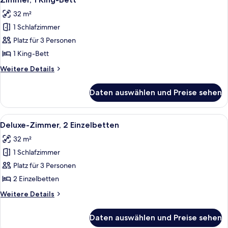
Fotos
32 m²
für
1 Schlafzimmer
Zimmer,
1 King-
Platz für 3 Personen
Bett
1 King-Bett
anzeigen
Weitere
Weitere Details
Details
für
Daten auswählen und Preise sehen
Zimmer,
1 King-
Bett
Alle
Ein Hotelzimmer mit zwei Betten, eine
8
Deluxe-Zimmer, 2 Einzelbetten
Fotos
32 m²
für
1 Schlafzimmer
Deluxe-
Zimmer,
Platz für 3 Personen
2 Einzelbetten
2 Einzelbetten
anzeigen
Weitere
Weitere Details
Details
für
Daten auswählen und Preise sehen
Deluxe-