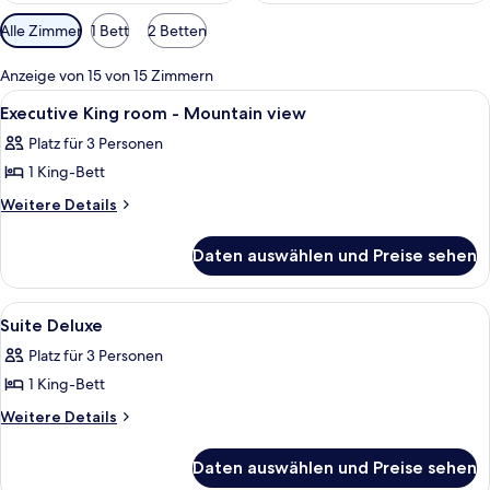
Verfügbare
Alle Zimmer
1 Bett
2 Betten
Filter
für
Anzeige von 15 von 15 Zimmern
Zimmer
Alle
Allergikerbettwaren, Daunenbettdeck
10
Executive King room - Mountain view
Fotos
Platz für 3 Personen
für
1 King-Bett
Executive
King
Weitere
Weitere Details
Details
room
für
-
Daten auswählen und Preise sehen
Executive
Mountain
King
view
room
Alle
Allergikerbettwaren, Daunenbettdeck
3
-
anzeigen
Suite Deluxe
Fotos
Mountain
Platz für 3 Personen
view
für
1 King-Bett
Suite
Deluxe
Weitere
Weitere Details
Details
anzeigen
für
Daten auswählen und Preise sehen
Suite