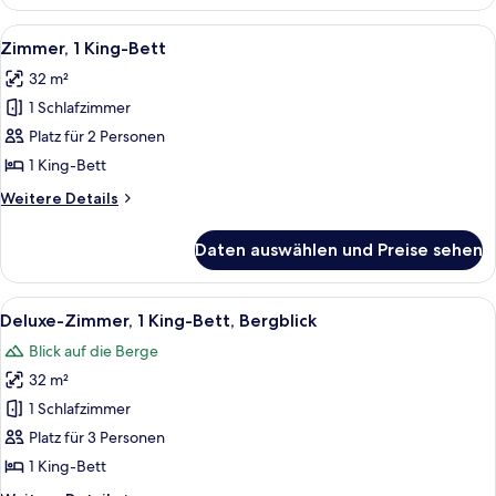
Deluxe
Alle
Ein Hotelzimmer mit einem großen Bet
9
Zimmer, 1 King-Bett
Fotos
32 m²
für
1 Schlafzimmer
Zimmer,
1 King-
Platz für 2 Personen
Bett
1 King-Bett
anzeigen
Weitere
Weitere Details
Details
für
Daten auswählen und Preise sehen
Zimmer,
1 King-
Bett
Alle
Ein Hotelzimmer mit einem Bett, eine
7
Deluxe-Zimmer, 1 King-Bett, Bergblick
Fotos
Blick auf die Berge
für
32 m²
Deluxe-
Zimmer,
1 Schlafzimmer
1 King-
Platz für 3 Personen
Bett,
1 King-Bett
Bergblick