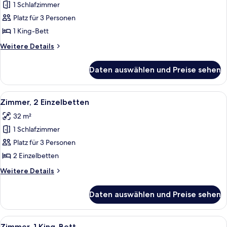
Zimmer,
1 Schlafzimmer
1 King-
Platz für 3 Personen
Bett,
1 King-Bett
Bergblick
Weitere
Weitere Details
anzeigen
Details
für
Daten auswählen und Preise sehen
Executive-
Zimmer,
1 King-
Alle
Ein Hotelzimmer mit einem großen Bett
7
Bett,
Zimmer, 2 Einzelbetten
Fotos
Bergblick
32 m²
für
1 Schlafzimmer
Zimmer,
2 Einzelbetten
Platz für 3 Personen
anzeigen
2 Einzelbetten
Weitere
Weitere Details
Details
für
Daten auswählen und Preise sehen
Zimmer,
2 Einzelbetten
Alle
Ein Hotelzimmer mit einem großen Bet
6
Zimmer, 1 King-Bett