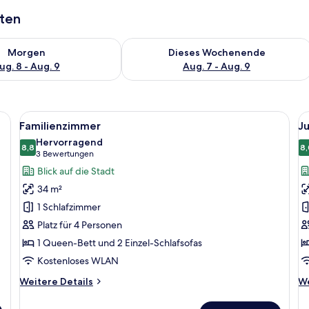
aten
 - Aug. 8.
 Verfügbarkeit für morgen, Aug. 8 - Aug. 9.
Überprüfe die Verfügbarkeit für dies
Morgen
Dieses Wochenende
ug. 8 - Aug. 9
Aug. 7 - Aug. 9
zernen Kopfteil, einem Bett mit einem gemusterten Überwurf, einem Nachtti
Alle
Ein modernes Hotelzimmer mit einem g
Al
5
Familienzimmer
Ju
Fotos
F
Hervorragend
für
8,8
f
8,
8,8 von 10
(3
3 Bewertungen
Familienzimmer
J
Bewertungen)
Blick auf die Stadt
anzeigen
S
34 m²
a
1 Schlafzimmer
Platz für 4 Personen
1 Queen-Bett und 2 Einzel-Schlafsofas
Kostenloses WLAN
Weitere
We
Weitere Details
We
Details
De
für
fü