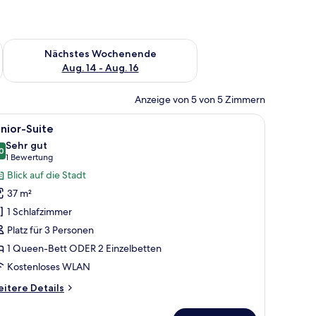
es Wochenende, Aug. 7 - Aug. 9.
Überprüfe die Verfügbarkeit für nächstes Wochenende, Aug. 1
Nächstes Wochenende
Aug. 14 - Aug. 16
Anzeige von 5 von 5 Zimmern
sch mit einer Lampe und einem flachbildfernseher an der Wand.
roßen Bett, Nachttischen, einem Sessel und Bildern an den Wänden.
le
Ein modernes Hotelzimmer mit Holzboden, ein
4
nior-Suite
otos
Sehr gut
ür
0
8,0 von 10
(1
1 Bewertung
unior-
Bewertung)
Blick auf die Stadt
uite
37 m²
nzeigen
1 Schlafzimmer
Platz für 3 Personen
1 Queen-Bett ODER 2 Einzelbetten
Kostenloses WLAN
itere
itere Details
tails
r