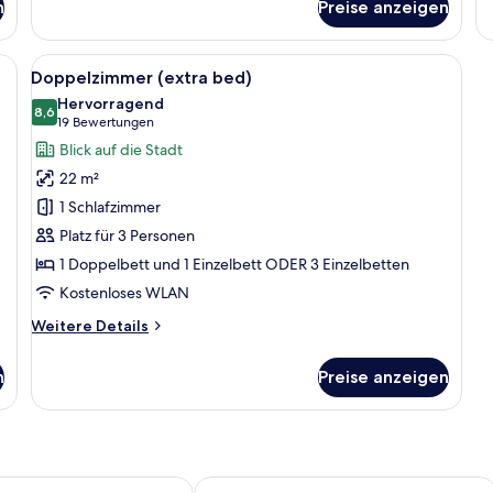
n
Preise anzeigen
Familienzimmer
Ju
Su
zernen Kopfteil, einem Bett mit einem gemusterten Überwurf, einem Nachtti
Alle
Ein Hotelzimmer mit einem hölzernen 
2
Doppelzimmer (extra bed)
Fotos
Hervorragend
für
8,6
8,6 von 10
(19
19 Bewertungen
Doppelzimmer
Bewertungen)
Blick auf die Stadt
(extra
22 m²
bed)
1 Schlafzimmer
anzeigen
Platz für 3 Personen
1 Doppelbett und 1 Einzelbett ODER 3 Einzelbetten
Kostenloses WLAN
Weitere
Weitere Details
Details
für
n
Preise anzeigen
Doppelzimmer
(extra
bed)
Ganivet
Radisson RED Madrid