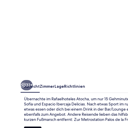
31+
Übersicht
Zimmer
Lage
Richtlinien
Übernachte im Rafaelhoteles Atocha, um nur 15 Gehminuten
Sofía und Espacio Ibercaja Delicias. Nach etwas Sport im 
etwas essen oder dich bei einem Drink in der Bar/Lounge 
ebenfalls zum Angebot. Andere Reisende lieben das hilfsbe
kurzen Fußmarsch entfernt: Zur Metrostation Palos de la F