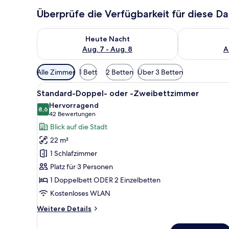
Überprüfe die Verfügbarkeit für diese D
Überprüfe die Verfügbarkeit für heute Nacht, Aug. 7
Überprüfe die
Heute Nacht
Aug. 7 - Aug. 8
A
Verfügbare
Alle Zimmer
1 Bett
2 Betten
Über 3 Betten
Filter
Alle
Ein Hotelzimmer mit einem höl
für
4
Standard-Doppel- oder -Zweibettzimmer
Fotos
Zimmer
Hervorragend
für
8,6
8,6 von 10
(42
42 Bewertungen
Standard-
Bewertungen)
Blick auf die Stadt
Doppel-
22 m²
oder
1 Schlafzimmer
-
Platz für 3 Personen
Zweibettzimmer
1 Doppelbett ODER 2 Einzelbetten
anzeigen
Kostenloses WLAN
Weitere
Weitere Details
Details
für