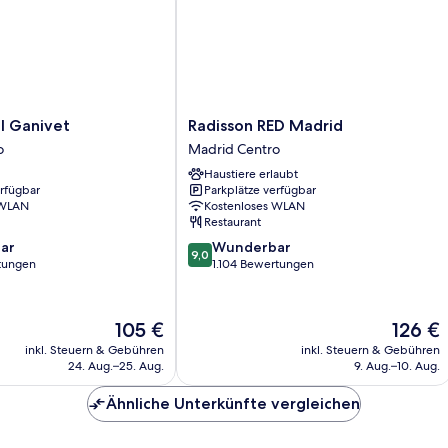
Radisson
l Ganivet
Radisson RED Madrid
RED
o
Madrid Centro
Madrid
Haustiere erlaubt
Madrid
erfügbar
Parkplätze verfügbar
Centro
 WLAN
Kostenloses WLAN
Restaurant
9.0
ar
Wunderbar
9,0
von
rtungen
1.104 Bewertungen
10,
Wunderbar,
1.104
Der
Der
105 €
126 €
Bewertungen
Preis
Preis
inkl. Steuern & Gebühren
inkl. Steuern & Gebühren
beträgt
beträgt
24. Aug.–25. Aug.
9. Aug.–10. Aug.
105 €
126 €
Ähnliche Unterkünfte vergleichen