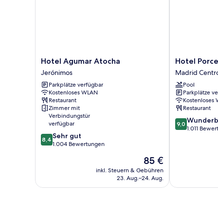
child)
Hotel
Hotel
Hotel Agumar Atocha
Hotel Porce
Agumar
Porcel
Jerónimos
Madrid Centr
Atocha
Ganivet
Parkplätze verfügbar
Pool
Jerónimos
Madrid
Kostenloses WLAN
Parkplätze v
Centro
Restaurant
Kostenloses
Zimmer mit
Restaurant
Verbindungstür
9.0
Wunderb
verfügbar
9,0
von
1.011 Bewe
8.4
Sehr gut
10,
8,4
von
1.004 Bewertungen
Wunderbar,
10,
1.011
Der
85 €
Sehr
Bewertungen
Preis
gut,
inkl. Steuern & Gebühren
beträgt
23. Aug.–24. Aug.
1.004
85 €
Bewertungen