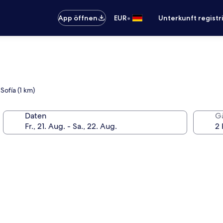
•
App öffnen
EUR
Unterkunft registr
Sofía (1 km)
Daten
G