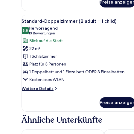
Preise anzeige
Standard-
Doppel-
oder
Alle
Ein Hotelzimmer mit einem höl
4
-
Standard-Doppelzimmer (2 adult + 1 child)
Fotos
Zweibettzimmer
Hervorragend
für
8,8
8,8 von 10
(13
13 Bewertungen
Standard-
Bewertungen)
Blick auf die Stadt
Doppelzimmer
22 m²
(2
1 Schlafzimmer
adult
Platz für 3 Personen
+
1 Doppelbett und 1 Einzelbett ODER 3 Einzelbetten
1
child)
Kostenloses WLAN
anzeigen
Weitere
Weitere Details
Details
für
Preise anzeige
Standard-
Doppelzimmer
(2
Ähnliche Unterkünfte
adult
+
1
Hotel Agumar Atocha
Hotel Porcel 