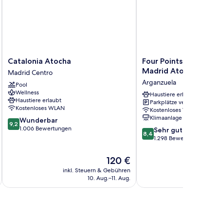
Catalonia
Four
Catalonia Atocha
Four Points Flex by 
Atocha
Points
Madrid Atocha
Madrid Centro
Madrid
Flex
Arganzuela
Pool
Centro
by
Wellness
Sheraton
Haustiere erlaubt
Haustiere erlaubt
Parkplätze verfügbar
Madrid
Kostenloses WLAN
Kostenloses WLAN
Atocha
Klimaanlage
9.2
Wunderbar
Arganzuela
9,2
von
1.006 Bewertungen
8.4
Sehr gut
8,4
10,
von
1.298 Bewertungen
Wunderbar,
10,
1.006
Sehr
Der
120 €
Bewertungen
gut,
Preis
inkl. Steuern & Gebühren
inkl. S
1.298
beträgt
10. Aug.–11. Aug.
Bewertungen
120 €