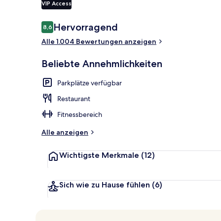
VIP Access
Bewertungen
Hervorragend
8,6
8,6 von 10.
Rezeption
Alle 1.004 Bewertungen anzeigen
Beliebte Annehmlichkeiten
Parkplätze verfügbar
Restaurant
Fitnessbereich
Alle anzeigen
Wichtigste Merkmale
(12)
Sich wie zu Hause fühlen
(6)