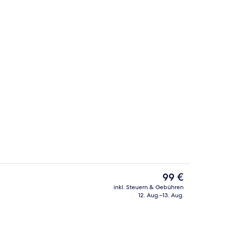
 | Minibar, Zimmersafe, Schreibtisch, Verdunkelungsvorhänge
Frühstück, Mittagessen und Abendes
Der
99 €
aktuelle
inkl. Steuern & Gebühren
Preis
12. Aug.–13. Aug.
Mittagessen und Abendessen
Veranda
beträgt
99 €.