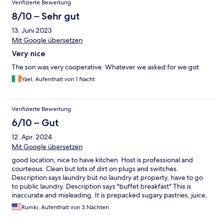
Verifizierte Bewertung
8/10 – Sehr gut
13. Juni 2023
Mit Google übersetzen
Very nice
The son was very cooperative. Whatever we asked for we got
Yael, Aufenthalt von 1 Nacht
Verifizierte Bewertung
6/10 – Gut
12. Apr. 2024
Mit Google übersetzen
good location; nice to have kitchen. Host is professional and
courteous. Clean but lots of dirt on plugs and switches.
Description says laundry but no laundry at property, have to go
to public laundry. Description says "buffet breakfast" This is
inaccurate and misleading. It is prepacked sugary pastries, juice,
plus 1 fruit per day. Not buffet breakfast. We didn't mind as we
Rumki, Aufenthalt von 3 Nächten
went out for coffee. Overall good building and property. Would