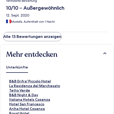
Verifizierte Bewertung
10/10 – Außergewöhnlich
12. Sept. 2020
Mustafa, Aufenthalt von 1 Nacht
Alle 13 Bewertungen anzeigen
Mehr entdecken
Unterkünfte
L
B&B Erifra' Piccolo Hotel
i
L
La Residenza del Marchesato
n
i
L
Tetto Verde
k
n
i
L
B&B Night & Day
,
k
n
i
L
Italiana Hotels Cosenza
d
,
k
n
i
L
Hotel San Francesco
e
d
,
k
n
i
L
Ariha Hotel Cosenza
r
e
d
,
k
n
i
L
Royal Hotel