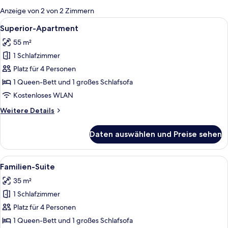
für
Anzeige von 2 von 2 Zimmern
Zimmer
Alle
Eine moderne Küche mit zwei Spülen,
30
Superior-Apartment
Fotos
55 m²
für
1 Schlafzimmer
Superior-
Apartment
Platz für 4 Personen
anzeigen
1 Queen-Bett und 1 großes Schlafsofa
Kostenloses WLAN
Weitere
Weitere Details
Details
für
Daten auswählen und Preise sehen
Superior-
Apartment
Alle
Ein modernes Wohnzimmer mit einem tür
11
Familien-Suite
Fotos
35 m²
für
1 Schlafzimmer
Familien-
Suite
Platz für 4 Personen
anzeigen
1 Queen-Bett und 1 großes Schlafsofa