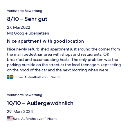
stay again.
Verifizierte Bewertung
8/10 – Sehr gut
27. Mai 2022
Mit Google übersetzen
Nice apartment with good location
Nice newly refurbished apartment just around the corner from
the main pedestrian area with shops and restaurants. OK
breakfast and accomodating hosts. The only problem was the
parking outside on the street as the local teenagers kept sitting
on the hood of the car and the next morning when were
supposed to leave we were parked in.
Emma, Aufenthalt von 1 Nacht
Verifizierte Bewertung
10/10 – Außergewöhnlich
29. März 2024
Bwa, Aufenthalt von 1 Nacht