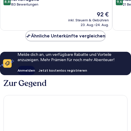
8,8
9,4
von
von
183 Bewertungen
21 B
10,
10,
Der
92 €
Hervorragend,
Außerge
Preis
183
21
inkl. Steuern & Gebühren
beträgt
23. Aug.–24. Aug.
Bewertungen
Bewert
92 €
Ähnliche Unterkünfte vergleichen
Melde dich an, um verfügbare Rabatte und Vorteile
anzuzeigen. Mehr Prämien für noch mehr Abenteuer!
Anmelden
Jetzt kostenlos registrieren
Zur Gegend