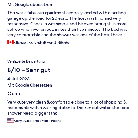
Mit Google übersetzen
This was a fabulous apartment centrally located with a parking
garage up the road for 20 euro. The host was kind and very
responsive. Check in was simple and he even brought us more
coffee when we ran out, in less than five minutes. The bed was
very comfortable and the shower was one of the best I have
ever had. We would definitely stay again and recommend!
Michael, Aufenthalt von 2 Nächten
Verifizierte Bewertung
8/10 – Sehr gut
4. Juli 2023
Mit Google übersetzen
Quant
Very cute,very clean &comfortable close to a lot of shopping &
resteraunts within walking distance. Did run out water after one
shower Need bigger tank
Mary, Aufenthalt von 1 Nacht