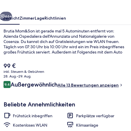
rück
Weiter
46+
Übersicht
Zimmer
Lage
Richtlinien
Brutia Mom&Son ist gerade mal 5 Autominuten entfernt von:
Azienda Ospedaliera dell'Annunziata und Nationalgalerie von
Cosenza. Du kannst dich auf Gratisleistungen wie WLAN freuen.
Täglich von 07:30 Uhr bis 10:00 Uhr wird ein im Preis inbegriffenes
großes Frühstück serviert. Außerdem ist Folgendes mit dem Auto
nur 5 Minuten entfernt: Duomo di Cosenza und Schloss
Hohenstaufen.
Der
99 €
aktuelle
inkl. Steuern & Gebühren
Preis
28. Aug.–29. Aug.
Familien-Suite | Wohnzimmer
beträgt
Bewertungen
Außergewöhnlich
9,4
Alle 13 Bewertungen anzeigen
99 €.
9,4 von 10.
Beliebte Annehmlichkeiten
Frühstück inbegriffen
Parkplätze verfügbar
Kostenloses WLAN
Klimaanlage