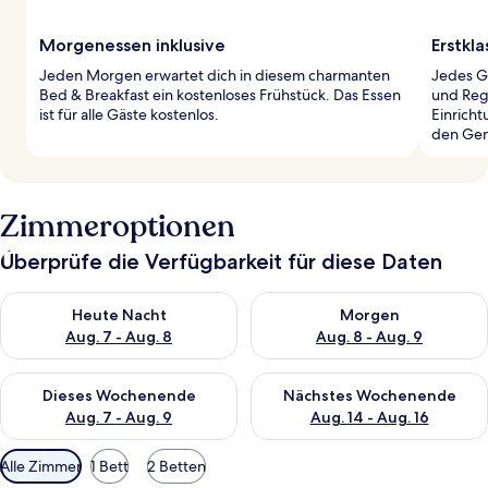
Morgenessen inklusive
Erstkla
Jeden Morgen erwartet dich in diesem charmanten
Jedes G
Bed & Breakfast ein kostenloses Frühstück. Das Essen
und Rege
ist für alle Gäste kostenlos.
Einricht
den Gen
Zimmeroptionen
Überprüfe die Verfügbarkeit für diese Daten
Überprüfe die Verfügbarkeit für heute Nacht, Aug. 7 - Aug. 8.
Überprüfe die Verfügbarkeit f
Heute Nacht
Morgen
Aug. 7 - Aug. 8
Aug. 8 - Aug. 9
Überprüfe die Verfügbarkeit für dieses Wochenende, Aug. 7 - 
Überprüfe die Verfügbarkeit f
Dieses Wochenende
Nächstes Wochenende
Aug. 7 - Aug. 9
Aug. 14 - Aug. 16
Verfügbare
Alle Zimmer
1 Bett
2 Betten
Filter