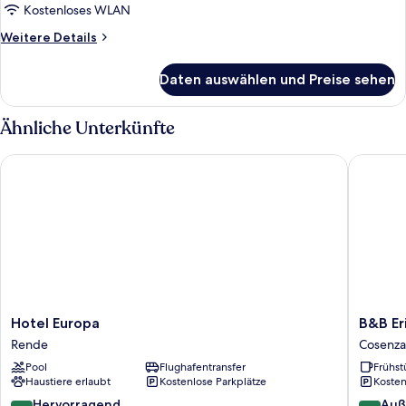
Kostenloses WLAN
Weitere
Weitere Details
Details
für
Daten auswählen und Preise sehen
Familien-
Suite
Ähnliche Unterkünfte
Hotel Europa
B&B Erifr
Hotel
B&B
Hotel Europa
B&B Eri
Europa
Erifra'
Rende
Cosenza
Rende
Piccolo
Pool
Flughafentransfer
Frühst
Hotel
Haustiere erlaubt
Kostenlose Parkplätze
Kosten
Cosenza
8.8
9.4
Hervorragend
Auß