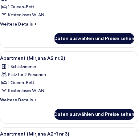
Apartment
(Mirjana
1 Queen-Bett
A2
Kostenloses WLAN
nr.1)
Weitere
Weitere Details
anzeigen
Details
für
Daten auswählen und Preise sehen
Apartment
(Mirjana
A2
Alle
Apartment (Mirjana A2 nr.2) | Blick au
7
nr.1)
Apartment (Mirjana A2 nr.2)
Fotos
1 Schlafzimmer
für
Platz für 2 Personen
Apartment
(Mirjana
1 Queen-Bett
A2
Kostenloses WLAN
nr.2)
Weitere
Weitere Details
anzeigen
Details
für
Daten auswählen und Preise sehen
Apartment
(Mirjana
A2
Alle
Apartment (Mirjana A2+1 nr.3) | Balko
14
nr.2)
Apartment (Mirjana A2+1 nr.3)
Fotos