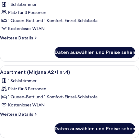
1 Schlafzimmer
für
Platz für 3 Personen
Apartment
(Mirjana
1 Queen-Bett und 1 Komfort-Einzel-Schlafsofa
A2+1
Kostenloses WLAN
nr.3)
Weitere
Weitere Details
anzeigen
Details
für
Daten auswählen und Preise sehen
Apartment
(Mirjana
A2+1
Alle
Apartment (Mirjana A2+1 nr.4) | Balko
9
nr.3)
Apartment (Mirjana A2+1 nr.4)
Fotos
1 Schlafzimmer
für
Platz für 3 Personen
Apartment
(Mirjana
1 Queen-Bett und 1 Komfort-Einzel-Schlafsofa
A2+1
Kostenloses WLAN
nr.4)
Weitere
Weitere Details
anzeigen
Details
für
Daten auswählen und Preise sehen
Apartment
(Mirjana