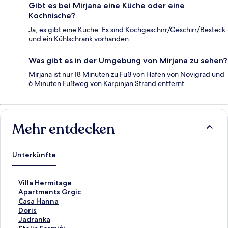
Gibt es bei Mirjana eine Küche oder eine
Kochnische?
Ja, es gibt eine Küche. Es sind Kochgeschirr/Geschirr/Besteck
und ein Kühlschrank vorhanden.
Was gibt es in der Umgebung von Mirjana zu sehen?
Mirjana ist nur 18 Minuten zu Fuß von Hafen von Novigrad und
6 Minuten Fußweg von Karpinjan Strand entfernt.
Mehr entdecken
Unterkünfte
L
Villa Hermitage
i
L
Apartments Grgic
n
i
L
Casa Hanna
k
n
i
L
Doris
,
k
n
i
L
Jadranka
d
,
k
n
i
L