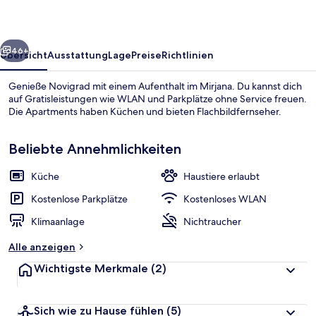
rück
Weiter
46+
Übersicht
Ausstattung
Lage
Preise
Richtlinien
Genieße Novigrad mit einem Aufenthalt im Mirjana. Du kannst dich
auf Gratisleistungen wie WLAN und Parkplätze ohne Service freuen.
Die Apartments haben Küchen und bieten Flachbildfernseher.
Beliebte Annehmlichkeiten
Küche
Haustiere erlaubt
Kostenlose Parkplätze
Kostenloses WLAN
Außenbereich
Klimaanlage
Nichtraucher
Alle anzeigen
Wichtigste Merkmale
(2)
Sich wie zu Hause fühlen
(5)