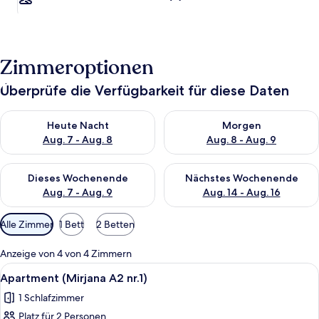
Zimmeroptionen
Überprüfe die Verfügbarkeit für diese Daten
Überprüfe die Verfügbarkeit für heute Nacht, Aug. 7 - Aug. 8.
Überprüfe die Verfügbarkeit f
Heute Nacht
Morgen
Aug. 7 - Aug. 8
Aug. 8 - Aug. 9
Überprüfe die Verfügbarkeit für dieses Wochenende, Aug. 7 - 
Überprüfe die Verfügbarkeit f
Dieses Wochenende
Nächstes Wochenende
Aug. 7 - Aug. 9
Aug. 14 - Aug. 16
Verfügbare
Alle Zimmer
1 Bett
2 Betten
Filter
für
Anzeige von 4 von 4 Zimmern
Zimmer
Alle
Apartment (Mirjana A2 nr.1) | Terrasse
12
Apartment (Mirjana A2 nr.1)
Fotos
1 Schlafzimmer
für
Platz für 2 Personen