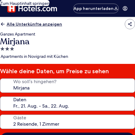
Zum Hauptinhalt springen
App herunterladen
Alle Unterkünfte anzeigen
Ganzes Apartment
Mirjana
3.0-
Sterne-
Apartments in Novigrad mit Küchen
Unterkunft
Wähle deine Daten, um Preise zu sehen
Wo soll’s hingehen?
Daten
Gäste