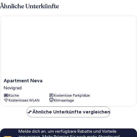
A2+1
Ähnliche Unterkünfte
nr.4)
Apartment Neva
Apartment
Apartment Neva
Neva
Novigrad
Novigrad
Küche
Kostenlose Parkplätze
Kostenloses WLAN
Klimaanlage
Ähnliche Unterkünfte vergleichen
Melde dich an, um verfügbare Rabatte und Vorteile
anzuzeigen. Mehr Prämien für noch mehr Abenteuer!