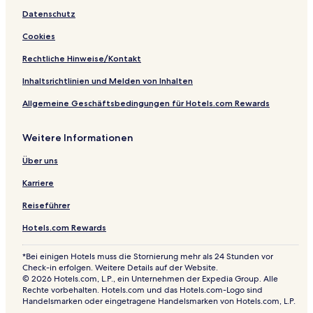
y
H
y
Datenschutz
o
H
m
o
Cookies
e
m
s
e
Rechtliche Hinweise/Kontakt
S
s
i
M
Inhaltsrichtlinien und Melden von Inhalten
r
a
Allgemeine Geschäftsbedingungen für Hotels.com Rewards
e
r
n
a
a
v
Weitere Informationen
e
a
Über uns
Karriere
Reiseführer
Hotels.com Rewards
*Bei einigen Hotels muss die Stornierung mehr als 24 Stunden vor
Check-in erfolgen. Weitere Details auf der Website.
© 2026 Hotels.com, L.P., ein Unternehmen der Expedia Group. Alle
Rechte vorbehalten. Hotels.com und das Hotels.com-Logo sind
Handelsmarken oder eingetragene Handelsmarken von Hotels.com, L.P.