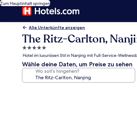
Zum Hauptinhalt springen
Alle Unterkünfte anzeigen
The Ritz-Carlton, Nanj
5.0-
Sterne-
Hotel im luxuriösen Stil in Nanjing mit Full-Service-Wellne
Unterkunft
Wähle deine Daten, um Preise zu sehen
Wo soll’s hingehen?
Fotogalerie
von
The
Ritz-
Carlton,
Nanjing