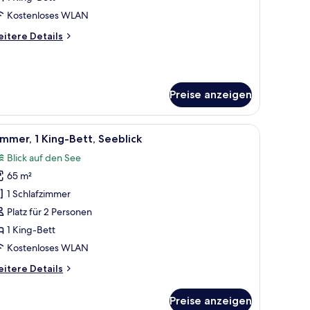
nzeigen
Kostenloses WLAN
itere
itere Details
tails
r
mmer,
King-
Preise anzeigen
tt
iew)
d Blick auf die Stadt durch große Fenster.
Couch, einem runden Couchtisch und einem Bücherregal.
le
Ein modernes Hotelzimmer mit einem großen Be
12
mmer, 1 King-Bett, Seeblick
otos
Blick auf den See
ür
65 m²
immer,
King-
1 Schlafzimmer
ett,
Platz für 2 Personen
eeblick
1 King-Bett
nzeigen
Kostenloses WLAN
itere
itere Details
tails
r
Preise anzeigen
mmer,