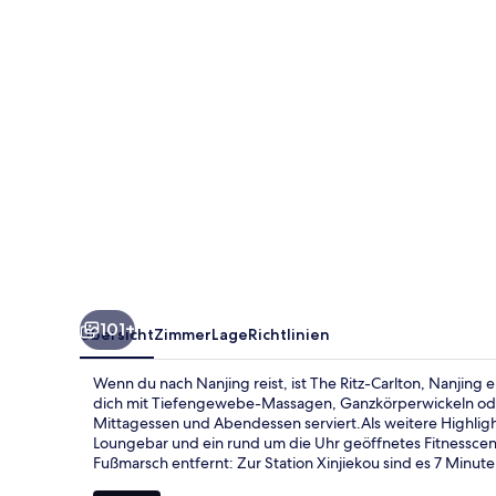
101+
Übersicht
Zimmer
Lage
Richtlinien
Wenn du nach Nanjing reist, ist The Ritz-Carlton, Nanjin
dich mit Tiefengewebe-Massagen, Ganzkörperwickeln od
Mittagessen und Abendessen serviert.Als weitere Highlights
Loungebar und ein rund um die Uhr geöffnetes Fitnesscente
Fußmarsch entfernt: Zur Station Xinjiekou sind es 7 Minu