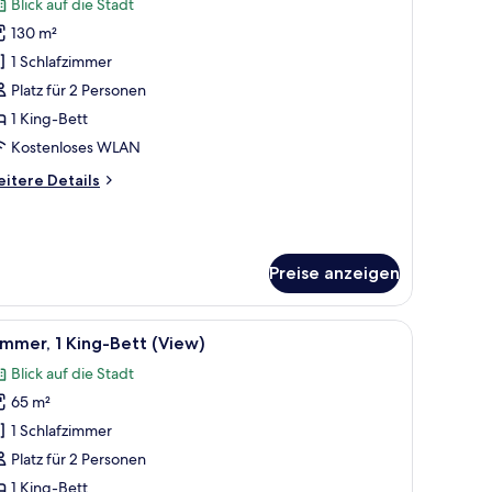
Blick auf die Stadt
ür
130 m²
ite,
1 Schlafzimmer
chlafzimmer
Platz für 2 Personen
View)
1 King-Bett
nzeigen
Kostenloses WLAN
itere
itere Details
tails
r
ite,
Preise anzeigen
hlafzimmer
iew)
mpe.
ssen Betten, Blick auf die Stadt und einem grossen Fenster.
le
Ein modernes Hotelzimmer mit einem großen Be
12
mmer, 1 King-Bett (View)
otos
Blick auf die Stadt
ür
65 m²
immer,
King-
1 Schlafzimmer
ett
Platz für 2 Personen
View)
1 King-Bett