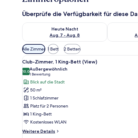
Überprüfe die Verfügbarkeit für diese D
Überprüfe die Verfügbarkeit für heute Nacht, Aug. 7
Überprüfe die
Heute Nacht
Aug. 7 - Aug. 8
A
Verfügbare
Alle Zimmer
1 Bett
2 Betten
Filter
Alle
Hochwertige Bettwaren, Miniba
für
12
Club-Zimmer, 1 King-Bett (View)
Fotos
Zimmer
Außergewöhnlich
für
10,0
10,0 von 10
(1
1 Bewertung
Club-
Bewertung)
Blick auf die Stadt
Zimmer,
50 m²
1 King-
1 Schlafzimmer
Bett
Platz für 2 Personen
(View)
1 King-Bett
anzeigen
Kostenloses WLAN
Weitere
Weitere Details
Details