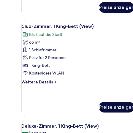
für
Preise anzeige
Club-
Zimmer,
1 King-
Alle
Hochwertige Bettwaren, Miniba
12
Bett
Club-Zimmer, 1 King-Bett (View)
Fotos
(View)
Blick auf die Stadt
für
65 m²
Club-
Zimmer,
1 Schlafzimmer
1 King-
Platz für 2 Personen
Bett
1 King-Bett
(View)
Kostenloses WLAN
anzeigen
Weitere
Weitere Details
Details
für
Club-
Zimmer,
Preise anzeige
1 King-
Bett
(View)
Alle
Ein modernes Hotelzimmer mit e
12
Deluxe-Zimmer, 1 King-Bett (View)
Fotos
Sehr gut