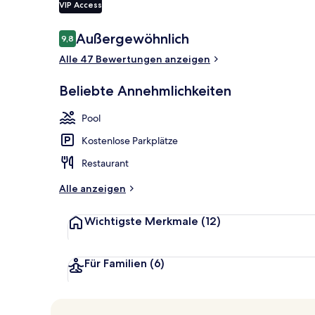
VIP Access
Bewertungen
Außergewöhnlich
9,8
9,8 von 10.
Frühstück, M
Alle 47 Bewertungen anzeigen
Beliebte Annehmlichkeiten
Pool
Kostenlose Parkplätze
Restaurant
Alle anzeigen
Wichtigste Merkmale
(12)
Für Familien
(6)