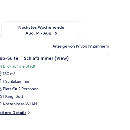
es Wochenende, Aug. 7 - Aug. 9.
Überprüfe die Verfügbarkeit für nächstes Wochenende, Aug. 1
Nächstes Wochenende
Aug. 14 - Aug. 16
Anzeige von 19 von 19 Zimmern
oßen Bett, Blick auf die Stadt und einem kleinen Tisch mit einer Lampe.
le
Ein modernes Wohnzimmer mit großem Fernseh
14
ub-Suite, 1 Schlafzimmer (View)
otos
Blick auf die Stadt
ür
130 m²
lub-
ite,
1 Schlafzimmer
Platz für 2 Personen
chlafzimmer
1 King-Bett
View)
Kostenloses WLAN
nzeigen
itere
itere Details
tails
r
ub-