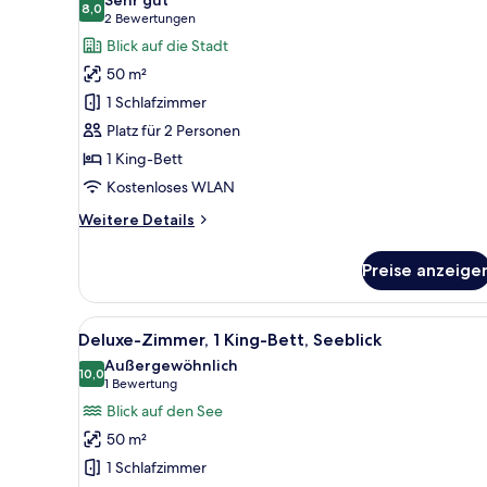
für
8,0
8,0 von 10
(2
2 Bewertungen
Deluxe-
Bewertungen)
Blick auf die Stadt
Zimmer,
50 m²
1 King-
1 Schlafzimmer
Bett
Platz für 2 Personen
(View)
1 King-Bett
anzeigen
Kostenloses WLAN
Weitere
Weitere Details
Details
für
Preise anzeige
Deluxe-
Zimmer,
1 King-
Alle
Ein modernes Hotelzimmer mit e
11
Bett
Deluxe-Zimmer, 1 King-Bett, Seeblick
Fotos
(View)
Außergewöhnlich
für
10,0
10,0 von 10
(1
1 Bewertung
Deluxe-
Bewertung)
Blick auf den See
Zimmer,
50 m²
1 King-
1 Schlafzimmer
Bett,