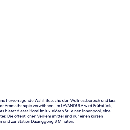
Badewanne u
g eine hervorragende Wahl. Besuche den Wellnessbereich und lass
er Aromatherapie verwöhnen. Im LAVANDULA wird Frühstück,
 bietet dieses Hotel im luxuriösen Stil einen Innenpool, eine
55-Zoll-LCD-
r. Die öffentlichen Verkehrsmittel sind nur einen kurzen
ten und zur Station Daxinggong 8 Minuten.