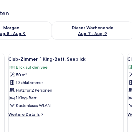
aten
 - Aug. 8.
 Verfügbarkeit für morgen, Aug. 8 - Aug. 9.
Überprüfe die Verfügbarkeit für dies
Morgen
Dieses Wochenende
ug. 8 - Aug. 9
Aug. 7 - Aug. 9
r, Zimmersafe, Schreibtisch
Alle
Ein modernes Hotelzimmer mit einem gr
Al
11
Club-Zimmer, 1 King-Bett, Seeblick
Cl
Fotos
F
Blick auf den See
für
f
50 m²
Club-
C
Zimmer,
Su
1 Schlafzimmer
1 King-
1
Platz für 2 Personen
Bett,
S
1 King-Bett
Seeblick
(
Kostenloses WLAN
anzeigen
a
Weitere
We
Weitere Details
We
Details
De
für
fü
Club-
Cl