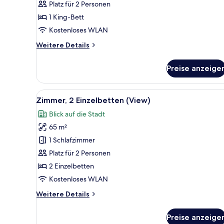
Platz für 2 Personen
Seeblick
1 King-Bett
anzeigen
Kostenloses WLAN
Weitere
Weitere Details
Details
für
Preise anzeige
Deluxe-
Zimmer,
1 King-
Alle
Ein modernes Hotelzimmer mit z
13
Bett,
Zimmer, 2 Einzelbetten (View)
Fotos
Seeblick
Blick auf die Stadt
für
65 m²
Zimmer,
2 Einzelbetten
1 Schlafzimmer
(View)
Platz für 2 Personen
anzeigen
2 Einzelbetten
Kostenloses WLAN
Weitere
Weitere Details
Details
für
Preise anzeige
Zimmer,