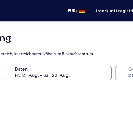
•
EUR
Unterkunft registr
ing
ssbereich, in erreichbarer Nähe zum Einkaufszentrum
Daten
G