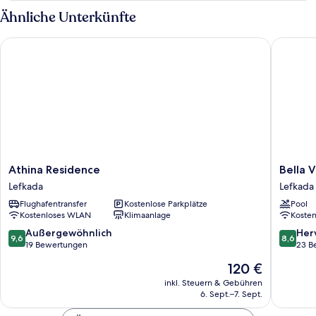
Ähnliche Unterkünfte
Athina Residence
Bella Vi
Athina
Bella
Athina Residence
Bella 
Residence
Vista
Lefkada
Lefkada
Lefkada
Apartme
Flughafentransfer
Kostenlose Parkplätze
Pool
Lefkada
Kostenloses WLAN
Klimaanlage
Koste
9.6
8.6
Außergewöhnlich
Her
9,6
8,6
von
von
19 Bewertungen
23 B
10,
10,
Der
120 €
Außergewöhnlich,
Hervorr
Preis
19
23
inkl. Steuern & Gebühren
beträgt
6. Sept.–7. Sept.
Bewertungen
Bewert
120 €