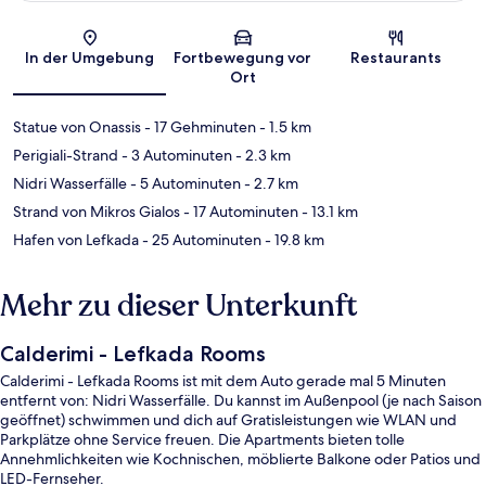
Karte
In der Umgebung
Fortbewegung vor
Restaurants
Ort
Statue von Onassis
- 17 Gehminuten
- 1.5 km
Perigiali-Strand
- 3 Autominuten
- 2.3 km
Nidri Wasserfälle
- 5 Autominuten
- 2.7 km
Strand von Mikros Gialos
- 17 Autominuten
- 13.1 km
Hafen von Lefkada
- 25 Autominuten
- 19.8 km
Mehr zu dieser Unterkunft
Calderimi - Lefkada Rooms
Calderimi - Lefkada Rooms ist mit dem Auto gerade mal 5 Minuten
entfernt von: Nidri Wasserfälle. Du kannst im Außenpool (je nach Saison
geöffnet) schwimmen und dich auf Gratisleistungen wie WLAN und
Parkplätze ohne Service freuen. Die Apartments bieten tolle
Annehmlichkeiten wie Kochnischen, möblierte Balkone oder Patios und
LED-Fernseher.