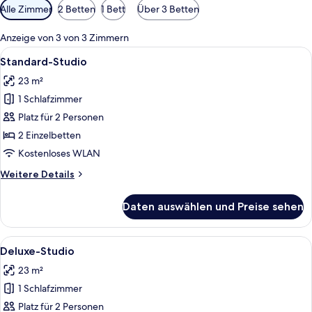
Verfügbare
Alle Zimmer
2 Betten
1 Bett
Über 3 Betten
Filter
für
Anzeige von 3 von 3 Zimmern
Zimmer
Alle
Ein Hotelzimmer mit einem großen Bet
9
Standard-Studio
Fotos
23 m²
für
1 Schlafzimmer
Standard-
Studio
Platz für 2 Personen
anzeigen
2 Einzelbetten
Kostenloses WLAN
Weitere
Weitere Details
Details
für
Daten auswählen und Preise sehen
Standard-
Studio
Alle
Ein ordentlich gemachtes Bett mit wei
17
Deluxe-Studio
Fotos
23 m²
für
1 Schlafzimmer
Deluxe-
Studio
Platz für 2 Personen