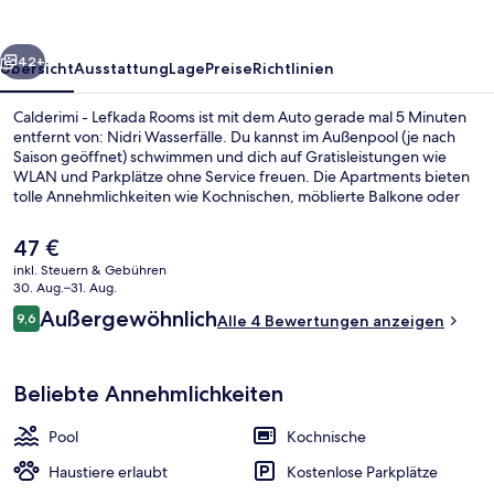
rück
Weiter
42+
Übersicht
Ausstattung
Lage
Preise
Richtlinien
Calderimi - Lefkada Rooms ist mit dem Auto gerade mal 5 Minuten
entfernt von: Nidri Wasserfälle. Du kannst im Außenpool (je nach
Saison geöffnet) schwimmen und dich auf Gratisleistungen wie
WLAN und Parkplätze ohne Service freuen. Die Apartments bieten
tolle Annehmlichkeiten wie Kochnischen, möblierte Balkone oder
Patios und LED-Fernseher.
Der
47 €
aktuelle
inkl. Steuern & Gebühren
Preis
30. Aug.–31. Aug.
Außenpool (je nach Saison geöffnet),
beträgt
Bewertungen
Außergewöhnlich
9,6
Alle 4 Bewertungen anzeigen
47 €.
9,6 von 10.
Beliebte Annehmlichkeiten
Pool
Kochnische
Haustiere erlaubt
Kostenlose Parkplätze