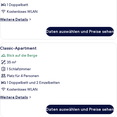
anzeigen
1 Doppelbett
Kostenloses WLAN
Weitere
Weitere Details
Details
für
Daten auswählen und Preise sehen
Deluxe-
Studio
Alle
Ein Schlafzimmer mit Bett, Nachttisch 
10
Classic-Apartment
Fotos
Blick auf die Berge
für
35 m²
Classic-
Apartment
1 Schlafzimmer
anzeigen
Platz für 4 Personen
1 Doppelbett und 2 Einzelbetten
Kostenloses WLAN
Weitere
Weitere Details
Details
für
Daten auswählen und Preise sehen
Classic-
Apartment