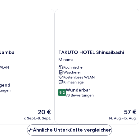
amba
TAKUTO HOTEL Shinsaibashi
TAKUTO
Namba
TAKUTO HOTEL Shinsaibashi
HOTEL
Minami
Shinsaibashi
 WLAN
Kochnische
Minami
Wäscherei
Kostenloses WLAN
Klimaanlage
agend
9.2
Wunderbar
tungen
9,2
von
78 Bewertungen
10,
,
Wunderbar,
Der
Der
20 €
57 €
78
Preis
Preis
Bewertungen
7. Sept.–8. Sept.
14. Aug.–15. Aug.
beträgt
beträgt
20 €
57 €
Ähnliche Unterkünfte vergleichen