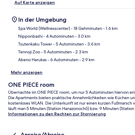
Auf Karte anzeigen
In der Umgebung
Spa World (Wellnesscenter)
- 18 Gehminuten
- 1.6 km
Nipponbashi
- 4 Autominuten
- 3.0 km
Kar
Tsutenkaku Tower
- 5 Autominuten
- 3.6 km
Tennoji Zoo
- 5 Autominuten
- 2.3 km
Abeno Harukas
- 6 Autominuten
- 2.9 km
Mehr anzeigen
ONE PIECE room
Übernachte im ONE PIECE room, um nur 5 Autominuten hiervon entf
Die Apartments bieten praktische Annehmlichkeiten wie Küchen 
kostenloses WLAN. Die Unterkunft ist nur einen kurzen Fußmarsch v
läuft man 5 Minuten (Station Hanazonochō) bzw. 9 Minuten (Statio
Informationen zu den Rechten zur Stornierung
Anreise/Abreise