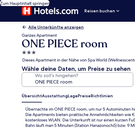
Zum Hauptinhalt springen
Reisen buchen
Alle Unterkünfte anzeigen
Ganzes Apartment
ONE PIECE room
3.0-
Sterne-
Dieses Apartment in der Nähe von Spa World (Wellnesscent
Unterkunft
Wähle deine Daten, um Preise zu sehen
Wo soll’s hingehen?
Übersicht
Ausstattung
Lage
Preise
Richtlinien
Übernachte im ONE PIECE room, um nur 5 Autominuten hier
Die Apartments bieten praktische Annehmlichkeiten wi
kostenloses WLAN. Die Unterkunft ist nur einen kurzen Fu
Bahn läuft man 5 Minuten (Station Hanazonochō) bzw. 9 M