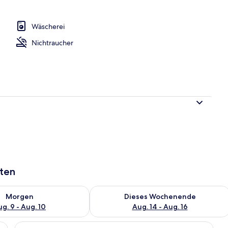
Wäscherei
Nichtraucher
aten
 - Aug. 9.
 Verfügbarkeit für morgen, Aug. 9 - Aug. 10.
Überprüfe die Verfügbarkeit für dies
Morgen
Dieses Wochenende
g. 9 - Aug. 10
Aug. 14 - Aug. 16