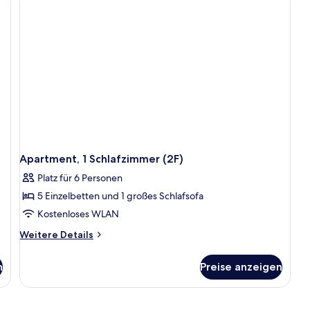
Apartment, 1 Schlafzimmer (2F)
Platz für 6 Personen
5 Einzelbetten und 1 großes Schlafsofa
Kostenloses WLAN
Weitere
Weitere Details
Details
für
n
Preise anzeigen
Apartment,
1
Schlafzimmer
(2F)