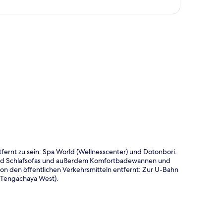
te
ernt zu sein: Spa World (Wellnesscenter) und Dotonbori.
und Schlafsofas und außerdem Komfortbadewannen und
on den öffentlichen Verkehrsmitteln entfernt: Zur U-Bahn
n Tengachaya West).