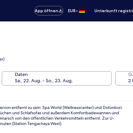
•
App öffnen
EUR
Unterkunft registr
er)
Daten
G
von entfernt zu sein: Spa World (Wellnesscenter) und Dotonbori.
e Küchen und Schlafsofas und außerdem Komfortbadewannen und
ßmarsch von den öffentlichen Verkehrsmitteln entfernt: Zur U-
inuten (Station Tengachaya West).