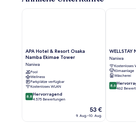
APA Hotel & Resort Osaka Namba Ekimae Tower
WELLSTAY N
APA
WELLSTAY
APA Hotel & Resort Osaka
WELLSTAY 
Hotel
Namba
Namba Ekimae Tower
Naniwa
&
Naniwa
Naniwa
Kostenloses
Resort
Klimaanlage
Osaka
Pool
Wäscherei
Wellness
Namba
Parkplätze verfügbar
8.6
Ekimae
Hervorr
8,6
Kostenloses WLAN
von
Tower
462 Bewer
8.8
10,
Naniwa
Hervorragend
8,8
von
Hervorragend
4.575 Bewertungen
10,
462
Der
53 €
Hervorragend,
Bewertungen
Preis
4.575
9. Aug.–10. Aug.
beträgt
Bewertungen
53 €