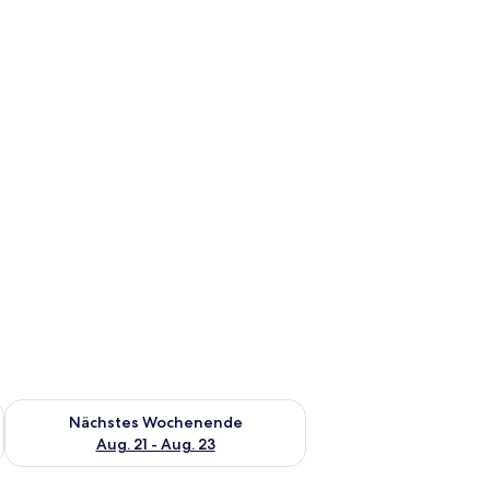
es Wochenende, Aug. 14 - Aug. 16.
Überprüfe die Verfügbarkeit für nächstes Wochenende, Aug. 2
Nächstes Wochenende
Aug. 21 - Aug. 23