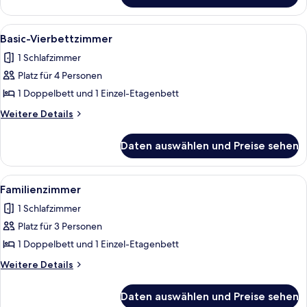
Dreibettzimmer
Alle
Ein Schlafzimmer mit Bett, Nachttische
12
Basic-Vierbettzimmer
Fotos
1 Schlafzimmer
für
Platz für 4 Personen
Basic-
Vierbettzimmer
1 Doppelbett und 1 Einzel-Etagenbett
anzeigen
Weitere
Weitere Details
Details
für
Daten auswählen und Preise sehen
Basic-
Vierbettzimmer
Alle
Ein Schlafzimmer mit einem großen Be
14
Familienzimmer
Fotos
1 Schlafzimmer
für
Platz für 3 Personen
Familienzimmer
anzeigen
1 Doppelbett und 1 Einzel-Etagenbett
Weitere
Weitere Details
Details
für
Daten auswählen und Preise sehen
Familienzimmer