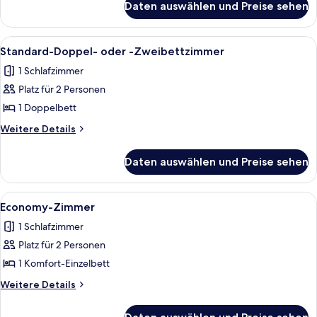
Zweibettzimmer
Daten auswählen und Preise sehen
Comfort-
anzeigen
Doppel-
oder
Alle
Ein ordentlich eingerichtetes Schlafz
33
-
Standard-Doppel- oder -Zweibettzimmer
Fotos
Zweibettzimmer
1 Schlafzimmer
für
Platz für 2 Personen
Standard-
Doppel-
1 Doppelbett
oder
Weitere
Weitere Details
-
Details
für
Zweibettzimmer
Daten auswählen und Preise sehen
Standard-
anzeigen
Doppel-
oder
Alle
Ein Schlafzimmer mit Bett, Nachttische
10
-
Economy-Zimmer
Fotos
Zweibettzimmer
1 Schlafzimmer
für
Platz für 2 Personen
Economy-
Zimmer
1 Komfort-Einzelbett
anzeigen
Weitere
Weitere Details
Details
für