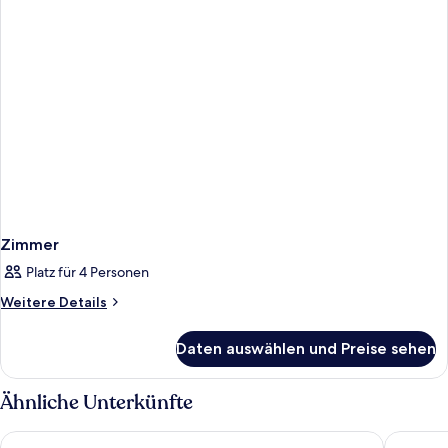
Zimmer
Platz für 4 Personen
Weitere
Weitere Details
Details
für
Daten auswählen und Preise sehen
Zimmer
Ähnliche Unterkünfte
Terradimare Resort & Spa
Hotel Sa