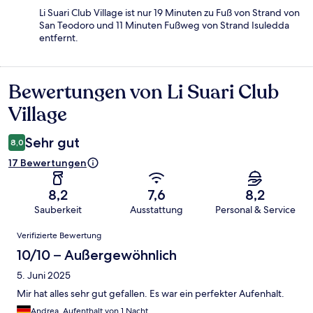
Li Suari Club Village ist nur 19 Minuten zu Fuß von Strand von
San Teodoro und 11 Minuten Fußweg von Strand Isuledda
entfernt.
Bewertungen von Li Suari Club
Bewertungen
Village
Sehr gut
8,0
17 Bewertungen
8,2
7,6
8,2
Sauberkeit
Ausstattung
Personal & Service
Bewertungen
Verifizierte Bewertung
10/10 – Außergewöhnlich
5. Juni 2025
Mir hat alles sehr gut gefallen. Es war ein perfekter Aufenhalt.
Andrea, Aufenthalt von 1 Nacht