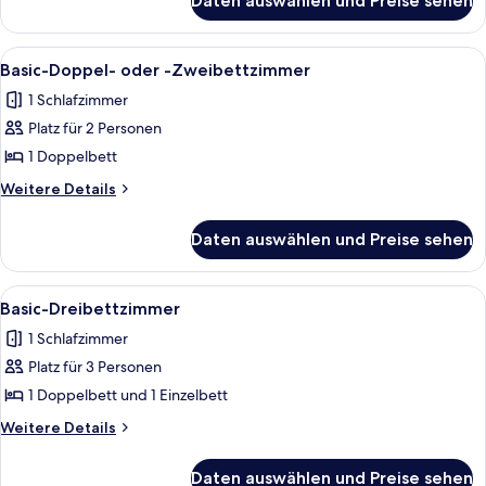
Daten auswählen und Preise sehen
Economy-
Zimmer
Alle
Ein Hotelzimmer mit Bett, Schreibtisc
13
Basic-Doppel- oder -Zweibettzimmer
Fotos
1 Schlafzimmer
für
Platz für 2 Personen
Basic-
Doppel-
1 Doppelbett
oder
Weitere
Weitere Details
-
Details
für
Zweibettzimmer
Daten auswählen und Preise sehen
Basic-
anzeigen
Doppel-
oder
Alle
Ein Schlafzimmer mit Bett, Nachttische
12
-
Basic-Dreibettzimmer
Fotos
Zweibettzimmer
1 Schlafzimmer
für
Platz für 3 Personen
Basic-
Dreibettzimmer
1 Doppelbett und 1 Einzelbett
anzeigen
Weitere
Weitere Details
Details
für
Daten auswählen und Preise sehen
Basic-