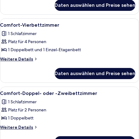
für
Daten auswählen und Preise sehen
Comfort-
Dreibettzimmer
Alle
Ein Schlafzimmer mit Bett, Schreibtis
30
Comfort-Vierbettzimmer
Fotos
1 Schlafzimmer
für
Platz für 4 Personen
Comfort-
Vierbettzimmer
1 Doppelbett und 1 Einzel-Etagenbett
anzeigen
Weitere
Weitere Details
Details
für
Daten auswählen und Preise sehen
Comfort-
Vierbettzimmer
Alle
Ein ordentlich bezogenes Bett mit we
31
Comfort-Doppel- oder -Zweibettzimmer
Fotos
1 Schlafzimmer
für
Platz für 2 Personen
Comfort-
Doppel-
1 Doppelbett
oder
Weitere
Weitere Details
-
Details
für