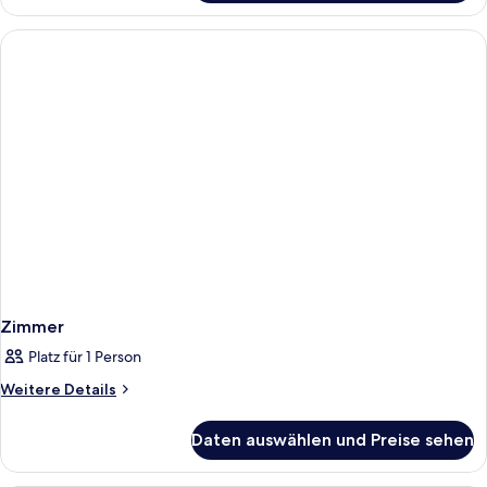
Zimmer
Platz für 1 Person
Weitere
Weitere Details
Details
für
Daten auswählen und Preise sehen
Zimmer