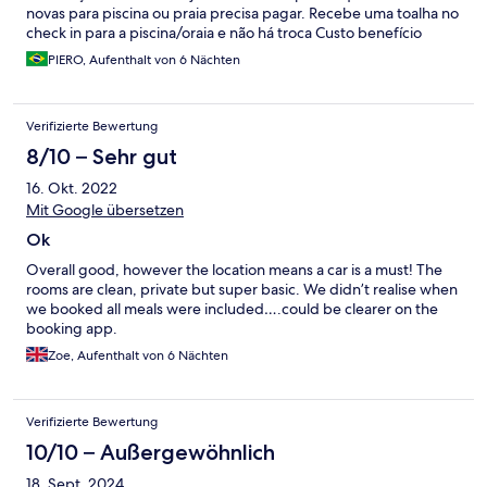
novas para piscina ou praia precisa pagar. Recebe uma toalha no
check in para a piscina/oraia e não há troca Custo benefício
insatisfatório
PIERO, Aufenthalt von 6 Nächten
Verifizierte Bewertung
8/10 – Sehr gut
16. Okt. 2022
Mit Google übersetzen
Ok
Overall good, however the location means a car is a must! The
rooms are clean, private but super basic. We didn’t realise when
we booked all meals were included….could be clearer on the
booking app.
Zoe, Aufenthalt von 6 Nächten
Verifizierte Bewertung
10/10 – Außergewöhnlich
18. Sept. 2024