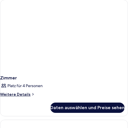
Zimmer
Platz für 4 Personen
Weitere
Weitere Details
Details
für
Daten auswählen und Preise sehen
Zimmer