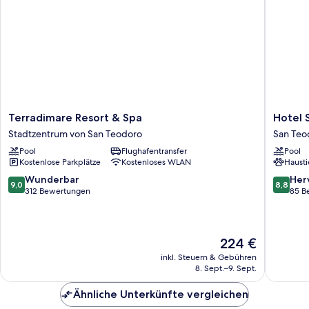
Terradimare
Hotel
Terradimare Resort & Spa
Hotel 
Resort
San
Stadtzentrum von San Teodoro
San Teo
&
Teodoro
Pool
Flughafentransfer
Pool
Spa
San
Kostenlose Parkplätze
Kostenloses WLAN
Hausti
Stadtzentrum
Teodoro
von
9.0
8.8
Wunderbar
Her
9,0
8,8
San
von
von
312 Bewertungen
85 B
Teodoro
10,
10,
Wunderbar,
Hervorr
312
85
Bewertungen
Der
Bewert
224 €
Preis
inkl. Steuern & Gebühren
beträgt
8. Sept.–9. Sept.
224 €
Ähnliche Unterkünfte vergleichen