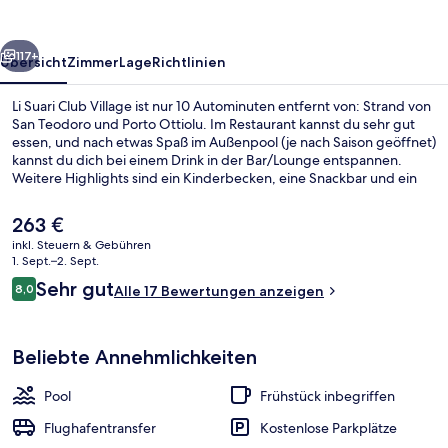
rück
Weiter
117+
Übersicht
Zimmer
Lage
Richtlinien
Li Suari Club Village ist nur 10 Autominuten entfernt von: Strand von
San Teodoro und Porto Ottiolu. Im Restaurant kannst du sehr gut
essen, und nach etwas Spaß im Außenpool (je nach Saison geöffnet)
kannst du dich bei einem Drink in der Bar/Lounge entspannen.
Weitere Highlights sind ein Kinderbecken, eine Snackbar und ein
Kinderclub.
Der
263 €
aktuelle
inkl. Steuern & Gebühren
Preis
1. Sept.–2. Sept.
Am Strand, weißer Sandstrand, kosten
beträgt
Bewertungen
Sehr gut
8,0
Alle 17 Bewertungen anzeigen
263 €.
8,0 von 10.
Beliebte Annehmlichkeiten
Pool
Frühstück inbegriffen
Flughafentransfer
Kostenlose Parkplätze