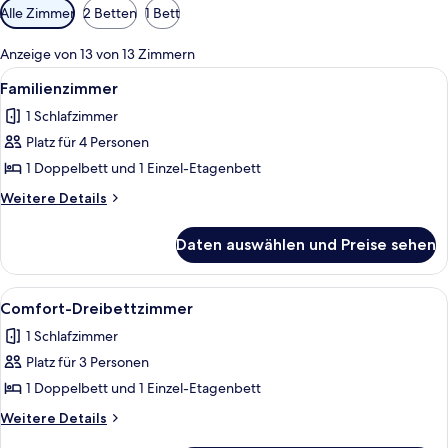
Verfügbare
Alle Zimmer
2 Betten
1 Bett
Filter
für
Anzeige von 13 von 13 Zimmern
Zimmer
Alle
Ein Schlafzimmer mit Holzbalkendecke
24
Familienzimmer
Fotos
1 Schlafzimmer
für
Platz für 4 Personen
Familienzimmer
anzeigen
1 Doppelbett und 1 Einzel-Etagenbett
Weitere
Weitere Details
Details
für
Daten auswählen und Preise sehen
Familienzimmer
Alle
Comfort-Dreibettzimmer | Minibar, Z
30
Comfort-Dreibettzimmer
Fotos
1 Schlafzimmer
für
Platz für 3 Personen
Comfort-
Dreibettzimmer
1 Doppelbett und 1 Einzel-Etagenbett
anzeigen
Weitere
Weitere Details
Details