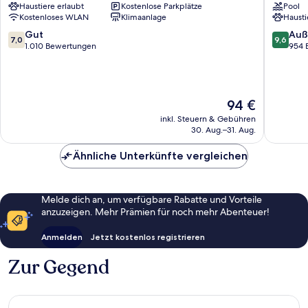
Haustiere erlaubt
Kostenlose Parkplätze
Pool
Nevada
Suites
Kostenloses WLAN
Klimaanlage
Hausti
City
Grass
Valley
7.0
9.6
Gut
Auß
7,0
9,6
von
von
1.010 Bewertungen
954 
10,
10,
Gut,
Außerge
1.010
954
Bewertungen
Bewert
Der
94 €
Preis
inkl. Steuern & Gebühren
beträgt
30. Aug.–31. Aug.
94 €
Ähnliche Unterkünfte vergleichen
Melde dich an, um verfügbare Rabatte und Vorteile
anzuzeigen. Mehr Prämien für noch mehr Abenteuer!
Anmelden
Jetzt kostenlos registrieren
Zur Gegend