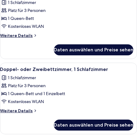
1 Schlafzimmer
Schlafsofa,
für
Küche
Platz für 3 Personen
Comfort-
Zimmer,
1 Queen-Bett
1
Kostenloses WLAN
Queen-
Weitere
Weitere Details
Bett,
Details
Kochnische
für
Daten auswählen und Preise sehen
Comfort-
anzeigen
Zimmer,
1
Alle
Ein Schlafzimmer mit einem Bett, eine
17
Queen-
Doppel- oder Zweibettzimmer, 1 Schlafzimmer
Fotos
Bett,
1 Schlafzimmer
Kochnische
für
Platz für 3 Personen
Doppel-
oder
1 Queen-Bett und 1 Einzelbett
Zweibettzimmer,
Kostenloses WLAN
1
Weitere
Weitere Details
Schlafzimmer
Details
anzeigen
für
Daten auswählen und Preise sehen
Doppel-
oder