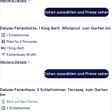
Weitere
Weitere Details
Bett,
Details
Kochnische
für
Daten auswählen und Preise sehen
Comfort-
anzeigen
Zimmer,
1
Alle
Ein hölzerner Bettrahmen mit einer b
22
Queen-
Deluxe-Ferienhütte, 1 King-Bett, Whirlpool, zum Garten hin
Fotos
Bett,
1 Schlafzimmer
Kochnische
für
Platz für 2 Personen
Deluxe-
Ferienhütte,
1 King-Bett
1 King-
Kostenloses WLAN
Bett,
Weitere
Weitere Details
Whirlpool,
Details
zum
für
Daten auswählen und Preise sehen
Deluxe-
Garten
Ferienhütte,
hin
1 King-
Alle
Ein Schild an einem Gebäude mit der A
anzeigen
22
Bett,
Deluxe-Ferienhaus, 2 Schlafzimmer, Terrasse, zum Garten
Fotos
Whirlpool,
hin
zum
für
Blick auf den Garten
Garten
Deluxe-
hin
2 Schlafzimmer
Ferienhaus,