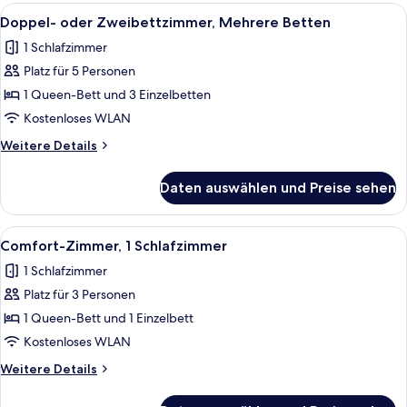
Zweibettzimmer,
Alle
Ein Schlafzimmer mit Bett, Stuhl, Schr
12
1
Doppel- oder Zweibettzimmer, Mehrere Betten
Fotos
Schlafzimmer
1 Schlafzimmer
für
Platz für 5 Personen
Doppel-
oder
1 Queen-Bett und 3 Einzelbetten
Zweibettzimmer,
Kostenloses WLAN
Mehrere
Weitere
Weitere Details
Betten
Details
anzeigen
für
Daten auswählen und Preise sehen
Doppel-
oder
Zweibettzimmer,
Alle
Ein gemütliches Schlafzimmer mit Holz
11
Mehrere
Comfort-Zimmer, 1 Schlafzimmer
Fotos
Betten
1 Schlafzimmer
für
Platz für 3 Personen
Comfort-
Zimmer,
1 Queen-Bett und 1 Einzelbett
1
Kostenloses WLAN
Schlafzimmer
Weitere
Weitere Details
anzeigen
Details
für