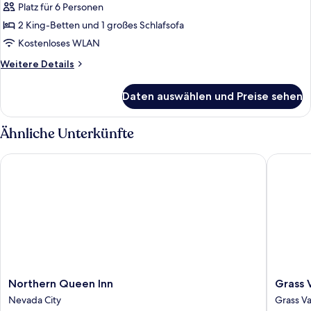
Platz für 6 Personen
2 Schlafzimmer,
Terrasse,
2 King-Betten und 1 großes Schlafsofa
zum
Kostenloses WLAN
Garten
Weitere
Weitere Details
hin
Details
anzeigen
für
Daten auswählen und Preise sehen
Deluxe-
Ferienhaus,
2 Schlafzimmer,
Ähnliche Unterkünfte
Terrasse,
zum
Northern Queen Inn
Grass Va
Garten
hin
Northern
Grass
Northern Queen Inn
Grass 
Queen
Valley
Nevada City
Grass Va
Inn
Courtya