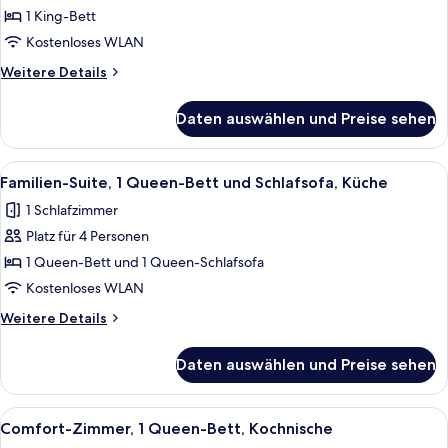
1 King-
1 King-Bett
Bett,
Kostenloses WLAN
Küche
Weitere
Weitere Details
anzeigen
Details
für
Daten auswählen und Preise sehen
Studiosuite,
1 King-
Bett,
Alle
Ein Wohnzimmer mit Sofa, Sessel, Cou
20
Küche
Familien-Suite, 1 Queen-Bett und Schlafsofa, Küche
Fotos
1 Schlafzimmer
für
Platz für 4 Personen
Familien-
Suite,
1 Queen-Bett und 1 Queen-Schlafsofa
1 Queen-
Kostenloses WLAN
Bett
Weitere
Weitere Details
und
Details
Schlafsofa,
für
Daten auswählen und Preise sehen
Familien-
Küche
Suite,
anzeigen
1 Queen-
Alle
Ein gemütliches Schlafzimmer mit ei
18
Bett
Comfort-Zimmer, 1 Queen-Bett, Kochnische
Fotos
und