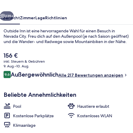
rück
Weiter
235+
Übersicht
Zimmer
Lage
Richtlinien
Outside Inn ist eine hervorragende Wahl für einen Besuch in
Nevada City. Freu dich auf den Außenpool (je nach Saison geöffnet)
und die Wander- und Radwege sowie Mountainbiken in der Nähe.
Der
156 €
aktuelle
inkl. Steuern & Gebühren
Preis
9. Aug.–10. Aug.
beträgt
Bewertungen
Außergewöhnlich
9,6
Alle 217 Bewertungen anzeigen
156 €.
9,6 von 10.
Deluxe-Ferienhaus, 2 Schlafzimmer, Ter
Beliebte Annehmlichkeiten
Pool
Haustiere erlaubt
Kostenlose Parkplätze
Kostenloses WLAN
Klimaanlage