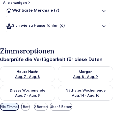
Alle anzeigen
Wichtigste Merkmale
(7)
Sich wie zu Hause fühlen
(6)
Zimmeroptionen
Überprüfe die Verfügbarkeit für diese Daten
Überprüfe die Verfügbarkeit für heute Nacht, Aug. 7 - Aug. 8.
Überprüfe die Verfügbarkeit f
Heute Nacht
Morgen
Aug. 7 - Aug. 8
Aug. 8 - Aug. 9
Überprüfe die Verfügbarkeit für dieses Wochenende, Aug. 7 - 
Überprüfe die Verfügbarkeit f
Dieses Wochenende
Nächstes Wochenende
Aug. 7 - Aug. 9
Aug. 14 - Aug. 16
Verfügbare
Alle Zimmer
1 Bett
2 Betten
Über 3 Betten
Filter