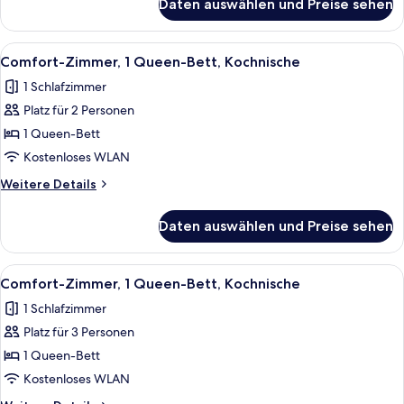
Daten auswählen und Preise sehen
Comfort-
Zimmer,
1
Alle
Ein Zimmer mit Holzwänden, einem Bet
11
Schlafzimmer
Comfort-Zimmer, 1 Queen-Bett, Kochnische
Fotos
1 Schlafzimmer
für
Platz für 2 Personen
Comfort-
Zimmer,
1 Queen-Bett
1
Kostenloses WLAN
Queen-
Weitere
Weitere Details
Bett,
Details
Kochnische
für
Daten auswählen und Preise sehen
Comfort-
anzeigen
Zimmer,
1
Alle
Ein gemütliches Schlafzimmer mit Hol
11
Queen-
Comfort-Zimmer, 1 Queen-Bett, Kochnische
Fotos
Bett,
1 Schlafzimmer
Kochnische
für
Platz für 3 Personen
Comfort-
Zimmer,
1 Queen-Bett
1
Kostenloses WLAN
Queen-