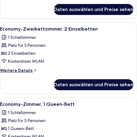
Details
anzeigen
für
Daten auswählen und Preise sehen
Economy-
Zimmer,
1
Alle
Ein Zimmer mit zwei Betten, Holzbalk
11
Queen-
Economy-Zweibettzimmer, 2 Einzelbetten
Fotos
Bett
1 Schlafzimmer
für
Platz für 3 Personen
Economy-
Zweibettzimmer,
2 Einzelbetten
2 Einzelbetten
Kostenloses WLAN
anzeigen
Weitere
Weitere Details
Details
für
Daten auswählen und Preise sehen
Economy-
Zweibettzimmer,
2 Einzelbetten
Alle
Ein Schlafzimmer mit Bett, Fernseher, 
7
Economy-Zimmer, 1 Queen-Bett
Fotos
1 Schlafzimmer
für
Platz für 3 Personen
Economy-
Zimmer,
1 Queen-Bett
1
Kostenloses WLAN