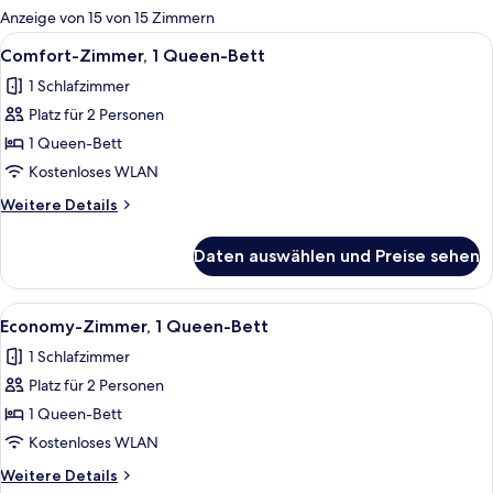
für
Anzeige von 15 von 15 Zimmern
Zimmer
Alle
Ein Schlafzimmer mit Bett, Sessel, N
9
Comfort-Zimmer, 1 Queen-Bett
Fotos
1 Schlafzimmer
für
Platz für 2 Personen
Comfort-
Zimmer,
1 Queen-Bett
1
Kostenloses WLAN
Queen-
Weitere
Weitere Details
Bett
Details
anzeigen
für
Daten auswählen und Preise sehen
Comfort-
Zimmer,
1
Alle
Ein Schlafzimmer mit einem großen Be
9
Queen-
Economy-Zimmer, 1 Queen-Bett
Fotos
Bett
1 Schlafzimmer
für
Platz für 2 Personen
Economy-
Zimmer,
1 Queen-Bett
1
Kostenloses WLAN
Queen-
Weitere
Weitere Details
Bett