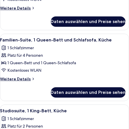
Queen-
Weitere
Weitere Details
Bett
Details
anzeigen
für
Daten auswählen und Preise sehen
Economy-
Zimmer,
1
Alle
Ein Wohnzimmer mit einer Couch, einem
20
Queen-
Familien-Suite, 1 Queen-Bett und Schlafsofa, Küche
Fotos
Bett
1 Schlafzimmer
für
Platz für 4 Personen
Familien-
Suite,
1 Queen-Bett und 1 Queen-Schlafsofa
1 Queen-
Kostenloses WLAN
Bett
Weitere
Weitere Details
und
Details
Schlafsofa,
für
Daten auswählen und Preise sehen
Familien-
Küche
Suite,
anzeigen
1 Queen-
Alle
Eine kleine Küche mit Holzboden, eine
20
Bett
Studiosuite, 1 King-Bett, Küche
Fotos
und
1 Schlafzimmer
Schlafsofa,
für
Küche
Platz für 2 Personen
Studiosuite,