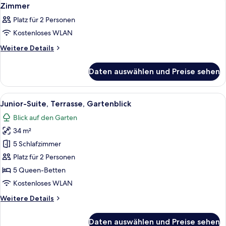
Alle
12
Zimmer
Fotos
Platz für 2 Personen
für
Kostenloses WLAN
Zimmer
anzeigen
Weitere
Weitere Details
Details
für
Daten auswählen und Preise sehen
Zimmer
Alle
Ein modernes Hotelzimmer mit einem g
19
Junior-Suite, Terrasse, Gartenblick
Fotos
Blick auf den Garten
für
34 m²
Junior-
Suite,
5 Schlafzimmer
Terrasse,
Platz für 2 Personen
Gartenblick
5 Queen-Betten
anzeigen
Kostenloses WLAN
Weitere
Weitere Details
Details
für
Daten auswählen und Preise sehen
Junior-