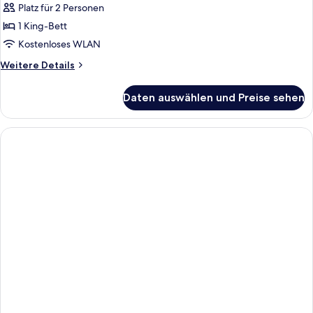
Kamin,
Platz für 2 Personen
Gartenblick
1 King-Bett
anzeigen
Kostenloses WLAN
Weitere
Weitere Details
Details
für
Daten auswählen und Preise sehen
Superior-
Suite,
Kamin,
Gartenblick