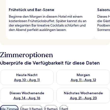
Frühstück und Bar-Szene
Saison
Beginne den Morgen in diesem Hotel mit einem
Dieses H
kostenlosen Frühstücksbuffet. Später kannst du an
die Gäs
der eleganten Bar kreative Cocktails schlürfen und
Poolber
den Abend perfekt ausklingen lassen.
Sonnens
Zimmeroptionen
Überprüfe die Verfügbarkeit für diese Daten
Überprüfe die Verfügbarkeit für heute Nacht, Aug. 10 - Aug. 11
Überprüfe die Verfügbarkeit fü
Heute Nacht
Morgen
Aug. 10 - Aug. 11
Aug. 11 - Aug. 12
Überprüfe die Verfügbarkeit für dieses Wochenende, Aug. 14 -
Überprüfe die Verfügbarkeit f
Dieses Wochenende
Nächstes Wochenende
Aug. 14 - Aug. 16
Aug. 21 - Aug. 23
Verfügbare
Alle Zimmer
Über 3 Betten
2 Betten
1 Bett