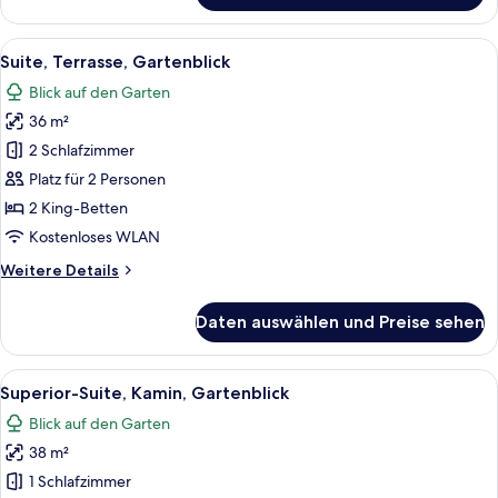
Suite,
Terrasse,
Alle
Ein modernes Schlafzimmer mit einem
18
Gartenblick
Suite, Terrasse, Gartenblick
Fotos
Blick auf den Garten
für
36 m²
Suite,
Terrasse,
2 Schlafzimmer
Gartenblick
Platz für 2 Personen
anzeigen
2 King-Betten
Kostenloses WLAN
Weitere
Weitere Details
Details
für
Daten auswählen und Preise sehen
Suite,
Terrasse,
Gartenblick
Alle
Ein modernes Hotelzimmer mit einem g
14
Superior-Suite, Kamin, Gartenblick
Fotos
Blick auf den Garten
für
38 m²
Superior-
Suite,
1 Schlafzimmer