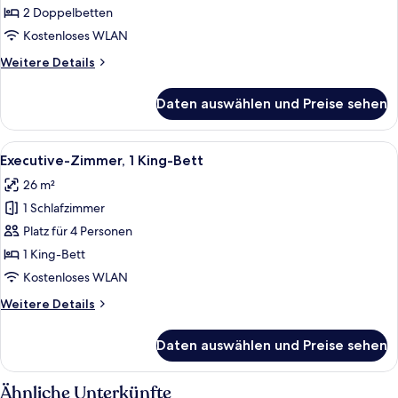
Doppelzimmer,
2 Doppelbetten
2 Doppelbetten
Kostenloses WLAN
anzeigen
Weitere
Weitere Details
Details
für
Daten auswählen und Preise sehen
Standard-
Doppelzimmer,
2 Doppelbetten
Alle
Ein Hotelzimmer mit einem Bett, zwei
10
Executive-Zimmer, 1 King-Bett
Fotos
26 m²
für
1 Schlafzimmer
Executive-
Zimmer,
Platz für 4 Personen
1 King-
1 King-Bett
Bett
Kostenloses WLAN
anzeigen
Weitere
Weitere Details
Details
für
Daten auswählen und Preise sehen
Executive-
Zimmer,
1 King-
Ähnliche Unterkünfte