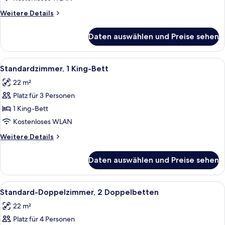
Weitere
Weitere Details
Details
für
Daten auswählen und Preise sehen
Executive
Room,
1
Alle
Ein Hotelzimmer mit einem Bett, eine
9
King
Standardzimmer, 1 King-Bett
Fotos
Bed
22 m²
für
Platz für 3 Personen
Standardzimmer,
1 King-
1 King-Bett
Bett
Kostenloses WLAN
anzeigen
Weitere
Weitere Details
Details
für
Daten auswählen und Preise sehen
Standardzimmer,
1 King-
Bett
Alle
Ein Hotelzimmer mit zwei Betten, eine
5
Standard-Doppelzimmer, 2 Doppelbetten
Fotos
22 m²
für
Platz für 4 Personen
Standard-