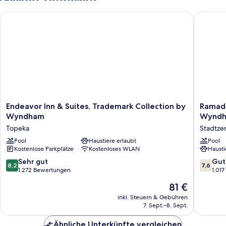
Bett
Endeavor Inn & Suites, Trademark Collection by Wyndham
Ramada 
Endeavor
Ramada
Endeavor Inn & Suites, Trademark Collection by
Ramada
Inn
Hotel
Wyndham
Wyndh
&
&
Topeka
Stadtze
Suites,
Convent
Trademark
Pool
Haustiere erlaubt
Center
Pool
Kostenlose Parkplätze
Kostenloses WLAN
Hausti
Collection
by
by
Wyndh
8.2
7.6
Sehr gut
Gut
8,2
7,6
Wyndham
Topeka
von
von
1.272 Bewertungen
1.01
Topeka
Downto
10,
10,
Der
81 €
Stadtze
Sehr
Gut,
Preis
Topeka
gut,
1.017
inkl. Steuern & Gebühren
beträgt
7. Sept.–8. Sept.
1.272
Bewert
81 €
Bewertungen
Ähnliche Unterkünfte vergleichen