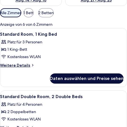
Aug. 14 - Aug. 16
Aug. 21 - Aug. 23
Verfügbare
Alle Zimmer
1 Bett
2 Betten
Filter
für
Anzeige von 6 von 6 Zimmern
Zimmer
Alle
Ein Hotelzimmer mit einem großen Bet
4
Standard Room, 1 King Bed
Fotos
Platz für 3 Personen
für
1 King-Bett
Standard
Room,
Kostenloses WLAN
1
Weitere
Weitere Details
King
Details
für
Bed
Daten auswählen und Preise sehen
Standard
anzeigen
Room,
1
Alle
Ein Hotelzimmer mit zwei Betten, eine
4
King
Standard Double Room, 2 Double Beds
Fotos
Bed
Platz für 4 Personen
für
2 Doppelbetten
Standard
Double
Kostenloses WLAN
Room,