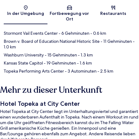
Karte
In der Umgebung
Fortbewegung vor
Restaurants
Ort
Stormont Vail Events Center
- 6 Gehminuten
- 0.6 km
Brown v. Board of Education National Historic Site
- 11 Gehminuten
-
1.0 km
Washburn University
- 15 Gehminuten
- 1.3 km
Kansas State Capitol
- 19 Gehminuten
- 1.6 km
Topeka Performing Arts Center
- 3 Autominuten
- 2.5 km
Mehr zu dieser Unterkunft
Hotel Topeka at City Center
Hotel Topeka at City Center liegt im Unterhaltungsviertel und garantiert
einen wunderbaren Aufenthalt in Topeka. Nach einem Workout im rund
um die Uhr geöffneten Fitnessbereich kannst du im The Falling Water
Grill amerikanische Küche genießen. Ein Innenpool und eine
Bar/Lounge gehören ebenfalls zum Angebot. Andere Reisende lieben