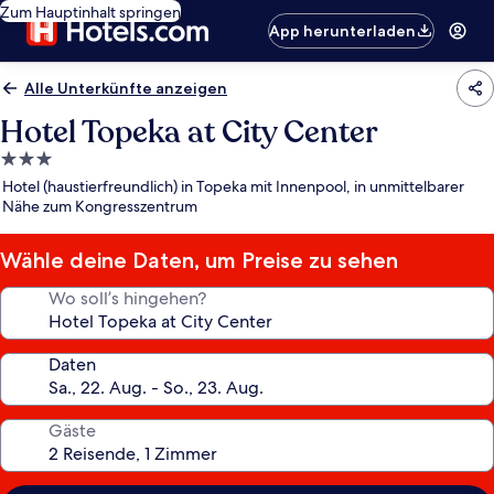
Zum Hauptinhalt springen
App herunterladen
Alle Unterkünfte anzeigen
Hotel Topeka at City Center
3.0-
Sterne-
Hotel (haustierfreundlich) in Topeka mit Innenpool, in unmittelbarer
Unterkunft
Nähe zum Kongresszentrum
Wähle deine Daten, um Preise zu sehen
Wo soll’s hingehen?
Daten
Gäste