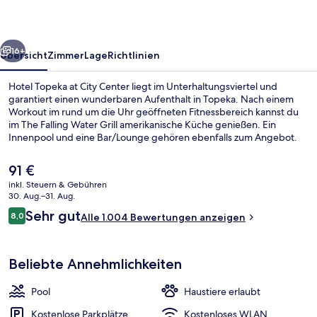
Center
rück
Weiter
16+
Übersicht
Zimmer
Lage
Richtlinien
Hotel Topeka at City Center liegt im Unterhaltungsviertel und
garantiert einen wunderbaren Aufenthalt in Topeka. Nach einem
Workout im rund um die Uhr geöffneten Fitnessbereich kannst du
im The Falling Water Grill amerikanische Küche genießen. Ein
Innenpool und eine Bar/Lounge gehören ebenfalls zum Angebot.
Andere Reisende lieben das hilfsbereite Personal.
Der
91 €
aktuelle
inkl. Steuern & Gebühren
Preis
30. Aug.–31. Aug.
Tägliches Frühstücksbuffet gegen Ge
beträgt
Bewertungen
Sehr gut
8,0
Alle 1.004 Bewertungen anzeigen
91 €.
8,0 von 10.
Beliebte Annehmlichkeiten
Pool
Haustiere erlaubt
Kostenlose Parkplätze
Kostenloses WLAN