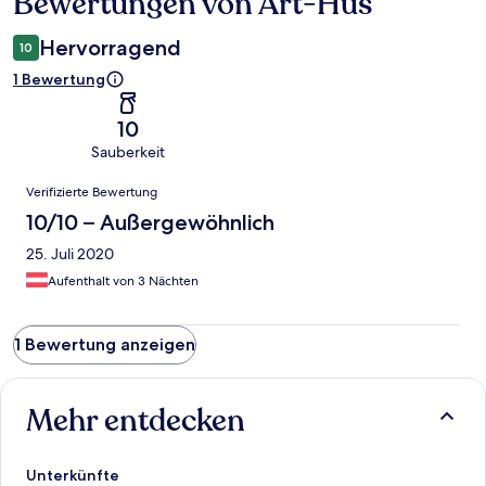
Bewertungen von Art-Hüs
Bewertungen
Hervorragend
10
1 Bewertung
10
Sauberkeit
Bewertungen
Verifizierte Bewertung
10/10 – Außergewöhnlich
25. Juli 2020
Aufenthalt von 3 Nächten
1 Bewertung anzeigen
Mehr entdecken
Unterkünfte