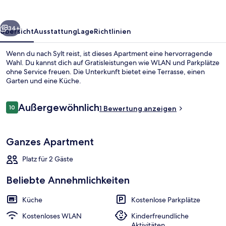
rück
Weiter
34+
Übersicht
Ausstattung
Lage
Richtlinien
Wenn du nach Sylt reist, ist dieses Apartment eine hervorragende
Wahl. Du kannst dich auf Gratisleistungen wie WLAN und Parkplätze
ohne Service freuen. Die Unterkunft bietet eine Terrasse, einen
Garten und eine Küche.
Bewertungen
Außergewöhnlich
10
1 Bewertung anzeigen
10 von 10.
In Strandnähe
Ganzes Apartment
Platz für 2 Gäste
Beliebte Annehmlichkeiten
Küche
Kostenlose Parkplätze
Kostenloses WLAN
Kinderfreundliche
Aktivitäten