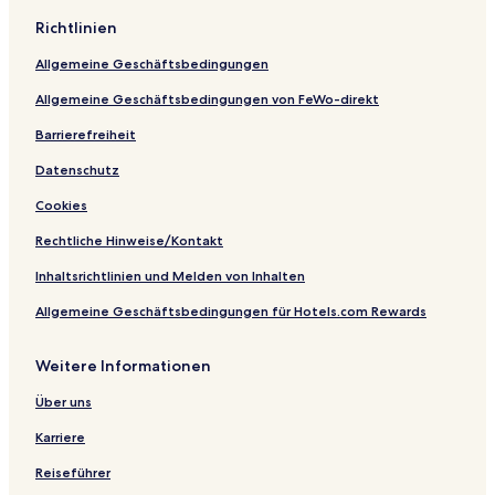
t
r
o
Richtlinien
e
a
n
r
n
i
Allgemeine Geschäftsbedingungen
l
d
k
a
e
a
Allgemeine Geschäftsbedingungen von FeWo-direkt
n
d
Barrierefreiheit
Datenschutz
Cookies
Rechtliche Hinweise/Kontakt
Inhaltsrichtlinien und Melden von Inhalten
Allgemeine Geschäftsbedingungen für Hotels.com Rewards
Weitere Informationen
Über uns
Karriere
Reiseführer