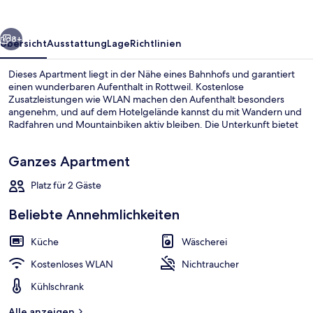
rück
Weiter
8+
Übersicht
Ausstattung
Lage
Richtlinien
Dieses Apartment liegt in der Nähe eines Bahnhofs und garantiert
einen wunderbaren Aufenthalt in Rottweil. Kostenlose
Zusatzleistungen wie WLAN machen den Aufenthalt besonders
angenehm, und auf dem Hotelgelände kannst du mit Wandern und
Radfahren und Mountainbiken aktiv bleiben. Die Unterkunft bietet
eine Küche, einen Flachbildfernseher und einen Kühlschrank.
Ganzes Apartment
Platz für 2 Gäste
Doppelzimmer, Nichtraucher, Kochnisc
Beliebte Annehmlichkeiten
Küche
Wäscherei
Kostenloses WLAN
Nichtraucher
Kühlschrank
Alle anzeigen