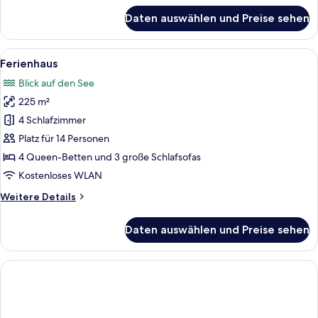
für
Daten auswählen und Preise sehen
Villa,
4 Schlafzimmer,
Nichtraucher,
Alle
Ein Schlafzimmer mit Dachfenster, ei
10
Seeblick
Ferienhaus
Fotos
Blick auf den See
für
225 m²
Ferienhaus
anzeigen
4 Schlafzimmer
Platz für 14 Personen
4 Queen-Betten und 3 große Schlafsofas
Kostenloses WLAN
Weitere
Weitere Details
Details
für
Daten auswählen und Preise sehen
Ferienhaus