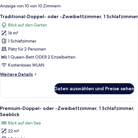
für
Anzeige von 10 von 10 Zimmern
Zimmer
Alle
Ein Hotelzimmer mit Bett, Frühstücksti
5
Traditional-Doppel- oder -Zweibettzimmer, 1 Schlafzimmer
Fotos
Blick auf den Garten
für
16 m²
Traditional-
Doppel-
1 Schlafzimmer
oder
Platz für 2 Personen
-
1 Queen-Bett ODER 2 Einzelbetten
Zweibettzimmer,
Kostenloses WLAN
1
Weitere
Weitere Details
Schlafzimmer
Details
anzeigen
für
Daten auswählen und Preise sehen
Traditional-
Doppel-
oder
Alle
Ein Hotelzimmer mit einem Bett, einer 
4
-
Premium-Doppel- oder -Zweibettzimmer, 1 Schlafzimmer,
Fotos
Zweibettzimmer,
Seeblick
1
für
Blick auf den See
Schlafzimmer
Premium-
22 m²
Doppel-