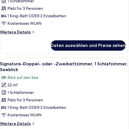
1 Schlafzimmer
oder
-
Platz für 3 Personen
Zweibettzimmer,
1 King-Bett ODER 2 Einzelbetten
1
Kostenloses WLAN
Schlafzimmer,
Weitere
Weitere Details
Seeblick
Details
anzeigen
für
Daten auswählen und Preise sehen
Premium-
Doppel-
oder
Alle
Ein Hotelzimmer mit einem großen Bett
5
-
Signature-Doppel- oder -Zweibettzimmer, 1 Schlafzimmer,
Fotos
Zweibettzimmer,
Seeblick
1
für
Blick auf den See
Schlafzimmer,
Signature-
Seeblick
22 m²
Doppel-
1 Schlafzimmer
oder
-
Platz für 3 Personen
Zweibettzimmer,
1 King-Bett ODER 2 Einzelbetten
1
Kostenloses WLAN
Schlafzimmer,
Weitere
Weitere Details
Seeblick
Details