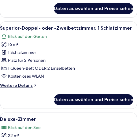
anzeigen
für
Daten auswählen und Preise sehen
Signature-
Doppel-
oder
Alle
Ein Hotelzimmer mit einem großen Bett,
3
-
Superior-Doppel- oder -Zweibettzimmer, 1 Schlafzimmer
Fotos
Zweibettzimmer,
Blick auf den Garten
1
für
Schlafzimmer,
16 m²
Superior-
Seeblick
Doppel-
1 Schlafzimmer
oder
Platz für 2 Personen
-
1 Queen-Bett ODER 2 Einzelbetten
Zweibettzimmer,
Kostenloses WLAN
1
Weitere
Weitere Details
Schlafzimmer
Details
anzeigen
für
Daten auswählen und Preise sehen
Superior-
Doppel-
oder
Alle
Ein Hotelzimmer mit einem großen Bett
6
-
Deluxe-Zimmer
Fotos
Zweibettzimmer,
Blick auf den See
1
für
Schlafzimmer
22 m²
Deluxe-