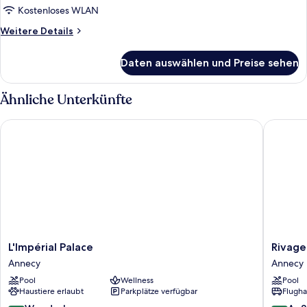
Room
Kostenloses WLAN
-
Weitere
Weitere Details
Forest
Details
für
Side
Daten auswählen und Preise sehen
Tradition
-
Room
Double
-
Ähnliche Unterkünfte
or
Forest
Side
Twin
L'Impérial Palace
Rivage H
-
beds
Double
anzeigen
or
Twin
beds
L'Impérial
Rivage
L'Impérial Palace
Rivage
Palace
Hôtel
Annecy
Annecy
Annecy
&
Pool
Wellness
Pool
Spa
Haustiere erlaubt
Parkplätze verfügbar
Flugha
Annecy