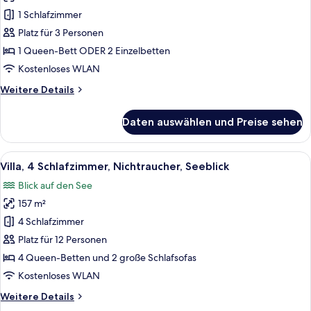
Zimmer
1 Schlafzimmer
anzeigen
Platz für 3 Personen
1 Queen-Bett ODER 2 Einzelbetten
Kostenloses WLAN
Weitere
Weitere Details
Details
für
Daten auswählen und Preise sehen
Deluxe-
Zimmer
Alle
Ein Hotelzimmer mit einem Bett, eine
10
Villa, 4 Schlafzimmer, Nichtraucher, Seeblick
Fotos
Blick auf den See
für
157 m²
Villa,
4 Schlafzimmer,
4 Schlafzimmer
Nichtraucher,
Platz für 12 Personen
Seeblick
4 Queen-Betten und 2 große Schlafsofas
anzeigen
Kostenloses WLAN
Weitere
Weitere Details
Details