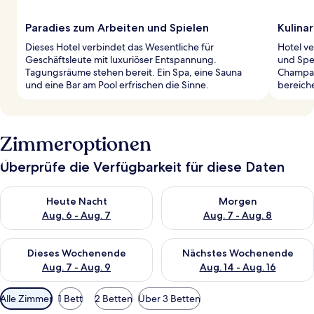
Paradies zum Arbeiten und Spielen
Kulina
Dieses Hotel verbindet das Wesentliche für
Hotel ve
Geschäftsleute mit luxuriöser Entspannung.
und Spei
Tagungsräume stehen bereit. Ein Spa, eine Sauna
Champag
und eine Bar am Pool erfrischen die Sinne.
bereich
Zimmeroptionen
Überprüfe die Verfügbarkeit für diese Daten
Überprüfe die Verfügbarkeit für heute Nacht, Aug. 6 - Aug. 7.
Überprüfe die Verfügbarkeit f
Heute Nacht
Morgen
Aug. 6 - Aug. 7
Aug. 7 - Aug. 8
Überprüfe die Verfügbarkeit für dieses Wochenende, Aug. 7 - 
Überprüfe die Verfügbarkeit f
Dieses Wochenende
Nächstes Wochenende
Aug. 7 - Aug. 9
Aug. 14 - Aug. 16
Verfügbare
Alle Zimmer
1 Bett
2 Betten
Über 3 Betten
Filter