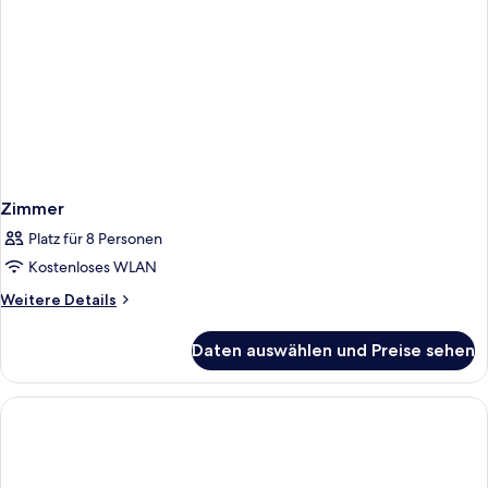
Zimmer
Platz für 8 Personen
Kostenloses WLAN
Weitere
Weitere Details
Details
für
Daten auswählen und Preise sehen
Zimmer