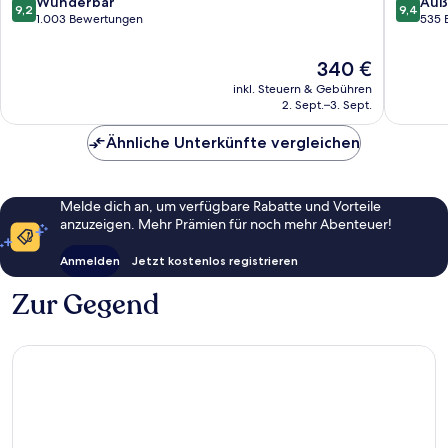
Annecy
9.2
9.4
Wunderbar
Auß
9,2
9,4
von
von
1.003 Bewertungen
535 
10,
10,
Wunderbar,
Außerge
Der
340 €
1.003
535
Preis
inkl. Steuern & Gebühren
Bewertungen
Bewert
beträgt
2. Sept.–3. Sept.
340 €
Ähnliche Unterkünfte vergleichen
Melde dich an, um verfügbare Rabatte und Vorteile
anzuzeigen. Mehr Prämien für noch mehr Abenteuer!
Anmelden
Jetzt kostenlos registrieren
Zur Gegend