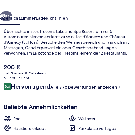
Spa
Resort
rück
Weiter
84+
Übersicht
Zimmer
Lage
Richtlinien
Übernachte im Les Tresoms Lake and Spa Resort, um nur 5
Autominuten hiervon entfernt zu sein: Lac d'Annecy und Château
d'Annecy (Schloss). Besuche den Wellnessbereich und lass dich mit
Massagen, Ganzkörperwickeln oder Gesichtsbehandlungen
verwöhnen. Im La Rotonde des Trésoms, einem der 2 Restaurants,
wird zum Mittagessen und Abendessen lokale Küche serviert.
Dieses Hotel im Boutique-Stil bietet als weitere Highlights einen
Der
200 €
Außenpool, eine Poolbar sowie einen Whirlpool. Andere Reisende
aktuelle
inkl. Steuern & Gebühren
haben viel Gutes über das hilfsbereite Personal zu berichten.
Preis
6. Sept.–7. Sept.
Außenpool, Sonnenschirme, Liegestüh
beträgt
Bewertungen
Hervorragend
8,6
Alle 775 Bewertungen anzeigen
200 €.
8,6 von 10.
Beliebte Annehmlichkeiten
Pool
Wellness
Haustiere erlaubt
Parkplätze verfügbar