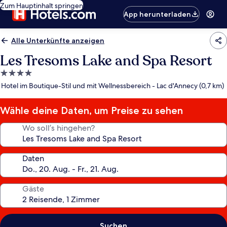
Zum Hauptinhalt springen
App herunterladen
Alle Unterkünfte anzeigen
Les Tresoms Lake and Spa Resort
4.0-
Sterne-
Hotel im Boutique-Stil und mit Wellnessbereich - Lac d'Annecy (0,7 km)
Unterkunft
Wähle deine Daten, um Preise zu sehen
Wo soll’s hingehen?
Daten
Gäste
Suchen