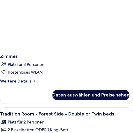
Zimmer
Platz für 8 Personen
Kostenloses WLAN
Weitere
Weitere Details
Details
für
Daten auswählen und Preise sehen
Zimmer
Alle
Ein Hotelzimmer mit einem Bett, zwei 
4
Tradition Room - Forest Side - Double or Twin beds
Fotos
Platz für 2 Personen
für
2 Einzelbetten ODER 1 King-Bett
Tradition