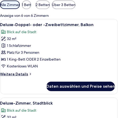
Verfügbare
Alle Zimmer
1 Bett
2 Betten
Über 3 Betten
Filter
für
Anzeige von 6 von 6 Zimmern
Zimmer
Alle
Ein Hotelzimmer mit einem großen Be
9
Deluxe-Doppel- oder -Zweibettzimmer, Balkon
Fotos
Blick auf die Stadt
für
32 m²
Deluxe-
Doppel-
1 Schlafzimmer
oder
Platz für 3 Personen
-
1 King-Bett ODER 2 Einzelbetten
Zweibettzimmer,
Kostenloses WLAN
Balkon
Weitere
Weitere Details
anzeigen
Details
für
Daten auswählen und Preise sehen
Deluxe-
Doppel-
oder
Alle
Ein Hotelzimmer mit zwei Betten, eine
7
-
Deluxe-Zimmer, Stadtblick
Fotos
Zweibettzimmer,
Blick auf die Stadt
Balkon
für
32 m²