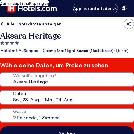
Zum Hauptinhalt springen
App herunterladen
Alle Unterkünfte anzeigen
Aksara Heritage
4.0-
Sterne-
Hotel mit Außenpool - Chiang Mai Night Bazaar (Nachtbasar) (1,5 km)
Unterkunft
Wähle deine Daten, um Preise zu sehen
Wo soll’s hingehen?
Daten
Gäste
Suchen