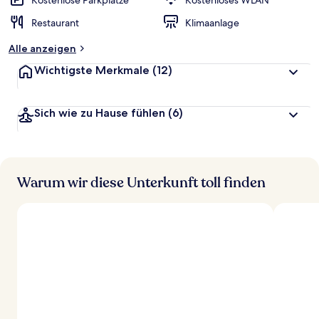
Kostenlose Parkplätze
Kostenloses WLAN
t
Restaurant
Klimaanlage
e
t
Alle anzeigen
Wichtigste Merkmale
(12)
Sich wie zu Hause fühlen
(6)
Warum wir diese Unterkunft toll finden