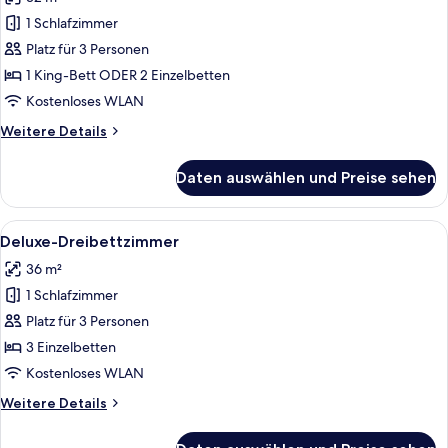
Deluxe-
Zimmer,
1 Schlafzimmer
Stadtblick
Platz für 3 Personen
anzeigen
1 King-Bett ODER 2 Einzelbetten
Kostenloses WLAN
Weitere
Weitere Details
Details
für
Daten auswählen und Preise sehen
Deluxe-
Zimmer,
Stadtblick
Alle
Ein Hotelzimmer mit einem großen Be
6
Deluxe-Dreibettzimmer
Fotos
36 m²
für
1 Schlafzimmer
Deluxe-
Dreibettzimmer
Platz für 3 Personen
anzeigen
3 Einzelbetten
Kostenloses WLAN
Weitere
Weitere Details
Details
für