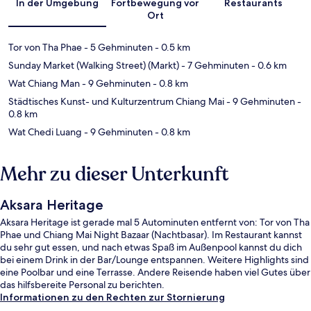
In der Umgebung
Fortbewegung vor
Restaurants
Ort
Tor von Tha Phae
- 5 Gehminuten
- 0.5 km
Sunday Market (Walking Street) (Markt)
- 7 Gehminuten
- 0.6 km
Wat Chiang Man
- 9 Gehminuten
- 0.8 km
Städtisches Kunst- und Kulturzentrum Chiang Mai
- 9 Gehminuten
-
0.8 km
Wat Chedi Luang
- 9 Gehminuten
- 0.8 km
Mehr zu dieser Unterkunft
Aksara Heritage
Aksara Heritage ist gerade mal 5 Autominuten entfernt von: Tor von Tha
Phae und Chiang Mai Night Bazaar (Nachtbasar). Im Restaurant kannst
du sehr gut essen, und nach etwas Spaß im Außenpool kannst du dich
bei einem Drink in der Bar/Lounge entspannen. Weitere Highlights sind
eine Poolbar und eine Terrasse. Andere Reisende haben viel Gutes über
das hilfsbereite Personal zu berichten.
Informationen zu den Rechten zur Stornierung