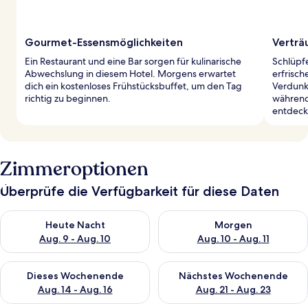
Gourmet-Essensmöglichkeiten
Verträ
Ein Restaurant und eine Bar sorgen für kulinarische
Schlüpf
Abwechslung in diesem Hotel. Morgens erwartet
erfrisc
dich ein kostenloses Frühstücksbuffet, um den Tag
Verdunk
richtig zu beginnen.
während 
entdeck
Zimmeroptionen
Überprüfe die Verfügbarkeit für diese Daten
Überprüfe die Verfügbarkeit für heute Nacht, Aug. 9 - Aug. 10
Überprüfe die Verfügbarkeit fü
Heute Nacht
Morgen
Aug. 9 - Aug. 10
Aug. 10 - Aug. 11
Überprüfe die Verfügbarkeit für dieses Wochenende, Aug. 14 -
Überprüfe die Verfügbarkeit f
Dieses Wochenende
Nächstes Wochenende
Aug. 14 - Aug. 16
Aug. 21 - Aug. 23