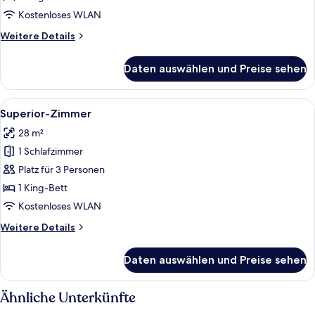
anzeigen
Kostenloses WLAN
Weitere
Weitere Details
Details
für
Daten auswählen und Preise sehen
Deluxe-
Zimmer
(Suite)
Alle
Ein Hotelzimmer mit einem großen Bet
8
Superior-Zimmer
Fotos
28 m²
für
1 Schlafzimmer
Superior-
Zimmer
Platz für 3 Personen
anzeigen
1 King-Bett
Kostenloses WLAN
Weitere
Weitere Details
Details
für
Daten auswählen und Preise sehen
Superior-
Zimmer
Ähnliche Unterkünfte