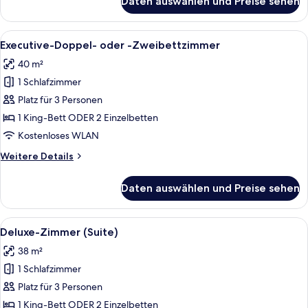
Daten auswählen und Preise sehen
Deluxe-
Dreibettzimmer
Alle
Ein Hotelzimmer mit einem großen Bet
7
Executive-Doppel- oder -Zweibettzimmer
Fotos
40 m²
für
1 Schlafzimmer
Executive-
Doppel-
Platz für 3 Personen
oder
1 King-Bett ODER 2 Einzelbetten
-
Kostenloses WLAN
Zweibettzimmer
Weitere
Weitere Details
anzeigen
Details
für
Daten auswählen und Preise sehen
Executive-
Doppel-
oder
Alle
Ein Hotelzimmer mit einem großen Bet
7
-
Deluxe-Zimmer (Suite)
Fotos
Zweibettzimmer
38 m²
für
1 Schlafzimmer
Deluxe-
Zimmer
Platz für 3 Personen
(Suite)
1 King-Bett ODER 2 Einzelbetten