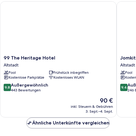
99 The Heritage Hotel
Jomkitti
99
Jomkitti
99 The Heritage Hotel
Jomkit
The
Boutiqu
Altstadt
Altstadt
Heritage
Hotel
Pool
Frühstück inbegriffen
Pool
Hotel
Altstadt
Kostenlose Parkplätze
Kostenloses WLAN
Kosten
Altstadt
9.8
9.4
Außergewöhnlich
Auß
9,8
9,4
von
von
443 Bewertungen
246 
10,
10,
Der
90 €
Außergewöhnlich,
Außerge
Preis
443
246
inkl. Steuern & Gebühren
beträgt
3. Sept.–4. Sept.
Bewertungen
Bewert
90 €
Ähnliche Unterkünfte vergleichen