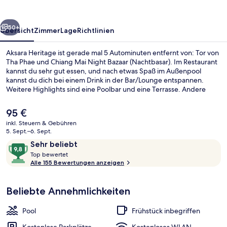
rück
Weiter
50+
Übersicht
Zimmer
Lage
Richtlinien
Aksara Heritage ist gerade mal 5 Autominuten entfernt von: Tor von
Tha Phae und Chiang Mai Night Bazaar (Nachtbasar). Im Restaurant
kannst du sehr gut essen, und nach etwas Spaß im Außenpool
kannst du dich bei einem Drink in der Bar/Lounge entspannen.
Weitere Highlights sind eine Poolbar und eine Terrasse. Andere
Reisende haben viel Gutes über das hilfsbereite Personal zu
berichten.
Der
95 €
aktuelle
inkl. Steuern & Gebühren
Preis
5. Sept.–6. Sept.
Außenbereich
beträgt
Bewertungen
9,8
Sehr beliebt
95 €.
T
von
Top bewertet
o
Alle 155 Bewertungen anzeigen
10,
p
Sehr
beliebt
Beliebte Annehmlichkeiten
b
e
w
Pool
Frühstück inbegriffen
e
r