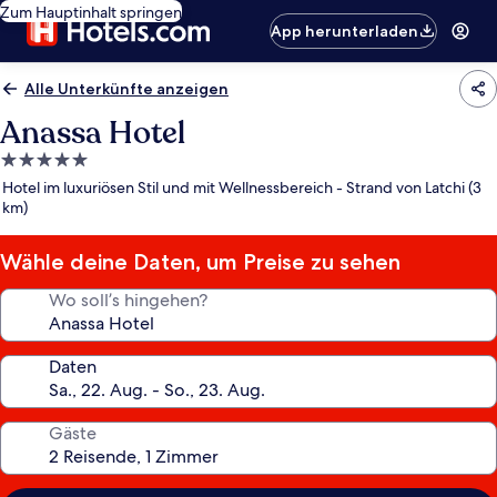
Zum Hauptinhalt springen
App herunterladen
Alle Unterkünfte anzeigen
Anassa Hotel
5.0-
Sterne-
Hotel im luxuriösen Stil und mit Wellnessbereich - Strand von Latchi (3
Unterkunft
km)
Wähle deine Daten, um Preise zu sehen
Wo soll’s hingehen?
Daten
Gäste