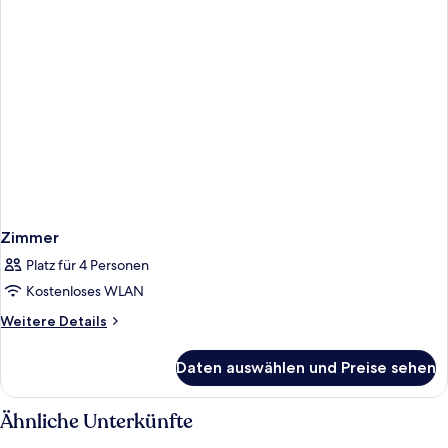
Zimmer
Platz für 4 Personen
Kostenloses WLAN
Weitere
Weitere Details
Details
für
Daten auswählen und Preise sehen
Zimmer
Ähnliche Unterkünfte