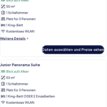
Blick aufs Meer
für
50 m²
Garden
Studio
1 Schlafzimmer
Suite
Platz für 3 Personen
with
1 King-Bett
Pool
Kostenloses WLAN
anzeigen
Weitere
Weitere Details
Details
für
Daten auswählen und Preise sehen
Garden
Studio
Suite
Alle
Ein Hotelzimmer mit Bett, Schreibtisch
6
with
Junior Panorama Suite
Fotos
Pool
Blick aufs Meer
für
53 m²
Junior
Panorama
1 Schlafzimmer
Suite
Platz für 3 Personen
anzeigen
1 King-Bett ODER 2 Einzelbetten
Kostenloses WLAN