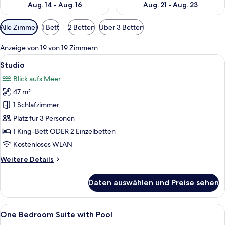
Aug. 14 - Aug. 16
Aug. 21 - Aug. 23
Verfügbare
Alle Zimmer
1 Bett
2 Betten
Über 3 Betten
Filter
für
Anzeige von 19 von 19 Zimmern
Zimmer
Alle
Ein Hotelzimmer mit Bett, Schreibtisch
8
Studio
Fotos
Blick aufs Meer
für
47 m²
Studio
anzeigen
1 Schlafzimmer
Platz für 3 Personen
1 King-Bett ODER 2 Einzelbetten
Kostenloses WLAN
Weitere
Weitere Details
Details
für
Daten auswählen und Preise sehen
Studio
Alle
Ein rechteckiger Pool mit einer gefl
7
One Bedroom Suite with Pool
Fotos