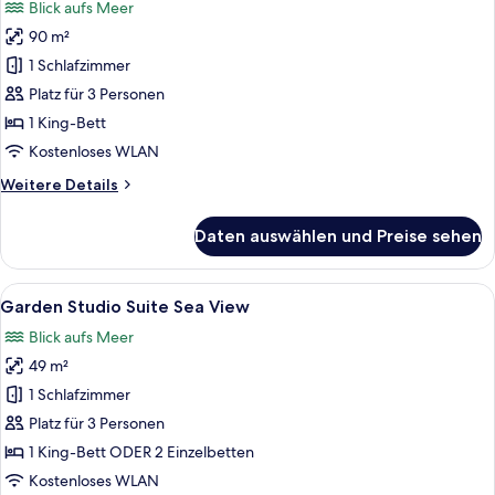
Blick aufs Meer
für
90 m²
One
Bedroom
1 Schlafzimmer
Suite
Platz für 3 Personen
with
1 King-Bett
Pool
Kostenloses WLAN
anzeigen
Weitere
Weitere Details
Details
für
Daten auswählen und Preise sehen
One
Bedroom
Suite
Alle
Ein Wohnzimmer mit einer Couch, eine
8
with
Garden Studio Suite Sea View
Fotos
Pool
Blick aufs Meer
für
49 m²
Garden
Studio
1 Schlafzimmer
Suite
Platz für 3 Personen
Sea
1 King-Bett ODER 2 Einzelbetten
View
Kostenloses WLAN