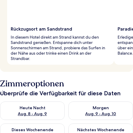
Rückzugsort am Sandstrand
Paradi
In diesem Hotel direkt am Strand kannst du den
Erledig
Sandstrand genießen. Entspanne dich unter
entspan
Sonnenschirmen am Strand, probiere das Surfen in
über ein
der Nähe aus oder trinke einen Drink an der
Balance
Strandbar.
Zimmeroptionen
Überprüfe die Verfügbarkeit für diese Daten
Überprüfe die Verfügbarkeit für heute Nacht, Aug. 8 - Aug. 9.
Überprüfe die Verfügbarkeit f
Heute Nacht
Morgen
Aug. 8 - Aug. 9
Aug. 9 - Aug. 10
Überprüfe die Verfügbarkeit für dieses Wochenende, Aug. 14 -
Überprüfe die Verfügbarkeit f
Dieses Wochenende
Nächstes Wochenende