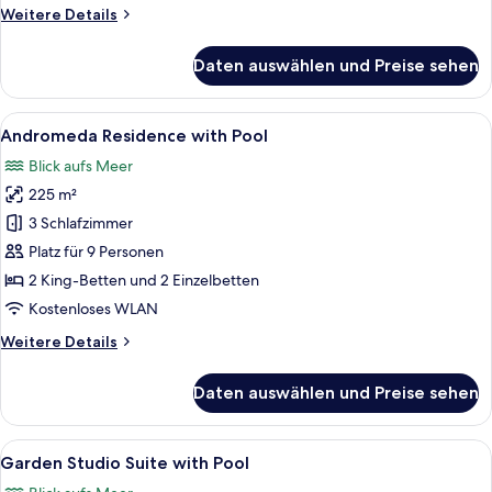
Weitere
Weitere Details
Details
für
Daten auswählen und Preise sehen
Familien-
Studiosuite,
Meerblick
Alle
Ein zweistöckiges Gebäude mit Schwi
12
Andromeda Residence with Pool
Fotos
Blick aufs Meer
für
225 m²
Andromeda
Residence
3 Schlafzimmer
with
Platz für 9 Personen
Pool
2 King-Betten und 2 Einzelbetten
anzeigen
Kostenloses WLAN
Weitere
Weitere Details
Details
für
Daten auswählen und Preise sehen
Andromeda
Residence
with
Alle
Ein Hotelzimmer mit einem Bett, einem
7
Pool
Garden Studio Suite with Pool
Fotos