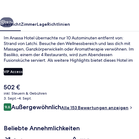
rück
Weiter
197+
Übersicht
Zimmer
Lage
Richtlinien
Im Anassa Hotel übernachte nur 10 Autominuten entfernt von:
Strand von Latchi. Besuche den Wellnessbereich und lass dich mit
Massagen, Ganzkörperwickeln oder Aromatherapie verwöhnen. Im
Basiliko, einem der 4 Restaurants, wird zum Abendessen
Fusionsküche serviert. Als weitere Highlights bietet dieses Hotel im
luxuriösen Stil 3 Außenpools, einen Innenpool und eine Strandbar.
VIP Access
Der
502 €
Terrasse/Patio
aktuelle
inkl. Steuern & Gebühren
Preis
3. Sept.–4. Sept.
beträgt
Bewertungen
Außergewöhnlich
9,6
Alle 153 Bewertungen anzeigen
502 €.
9,6 von 10.
Beliebte Annehmlichkeiten