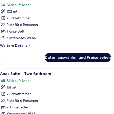
für
Blick aufs Meer
Interconnecting
102 m²
Junior
2 Schlafzimmer
Suite
with
Platz für 6 Personen
Pool
1 King-Bett
&
Kostenloses WLAN
Garden
Weitere
Weitere Details
Studio
Details
with
für
Daten auswählen und Preise sehen
Interconnecting
Sea
Junior
View
Suite
Alle
Ein geräumiger Wohnbereich mit Esst
anzeigen
10
with
Anax Suite - Two Bedroom
Fotos
Pool
Blick aufs Meer
&
für
Garden
161 m²
Anax
Studio
Suite
2 Schlafzimmer
with
-
Sea
Platz für 6 Personen
View
Two
2 King-Betten
Bedroom
Kostenloses WLAN