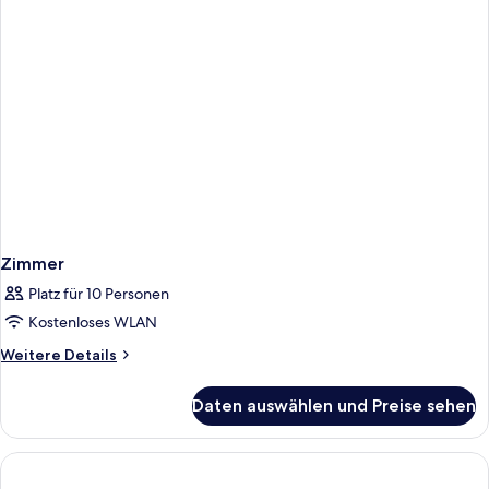
Zimmer
Platz für 10 Personen
Kostenloses WLAN
Weitere
Weitere Details
Details
für
Daten auswählen und Preise sehen
Zimmer