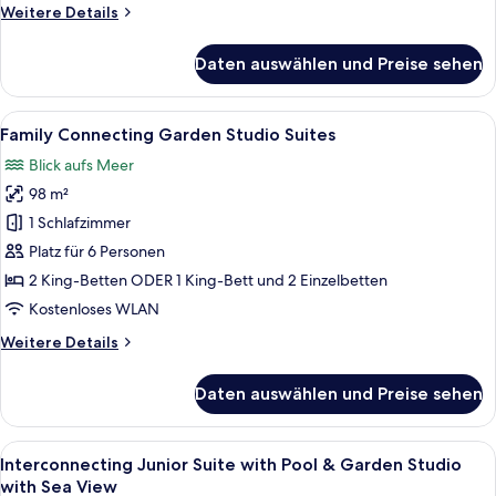
Weitere
Weitere Details
Details
für
Daten auswählen und Preise sehen
Junior
Panorama
Suite
Alle
Ein Hotelzimmer mit einem Bett, einem
7
Family Connecting Garden Studio Suites
Fotos
Blick aufs Meer
für
98 m²
Family
Connecting
1 Schlafzimmer
Garden
Platz für 6 Personen
Studio
2 King-Betten ODER 1 King-Bett und 2 Einzelbetten
Suites
Kostenloses WLAN
anzeigen
Weitere
Weitere Details
Details
für
Daten auswählen und Preise sehen
Family
Connecting
Garden
Alle
Ausblick vom Zimmer
16
Studio
Interconnecting Junior Suite with Pool & Garden Studio
Fotos
Suites
with Sea View