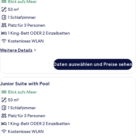
Blick aufs Meer
für
53 m²
Junior-
Suite,
1 Schlafzimmer
Meerblick
Platz für 3 Personen
anzeigen
1 King-Bett ODER 2 Einzelbetten
Kostenloses WLAN
Weitere
Weitere Details
Details
für
Daten auswählen und Preise sehen
Junior-
Suite,
Meerblick
Alle
Ausblick vom Zimmer
9
Junior Suite with Pool
Fotos
Blick aufs Meer
für
53 m²
Junior
Suite
1 Schlafzimmer
with
Platz für 3 Personen
Pool
1 King-Bett ODER 2 Einzelbetten
anzeigen
Kostenloses WLAN