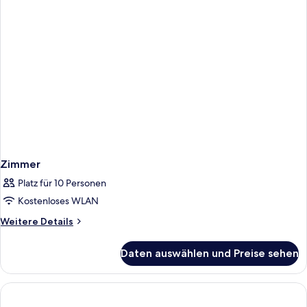
Zimmer
Platz für 10 Personen
Kostenloses WLAN
Weitere
Weitere Details
Details
für
Daten auswählen und Preise sehen
Zimmer