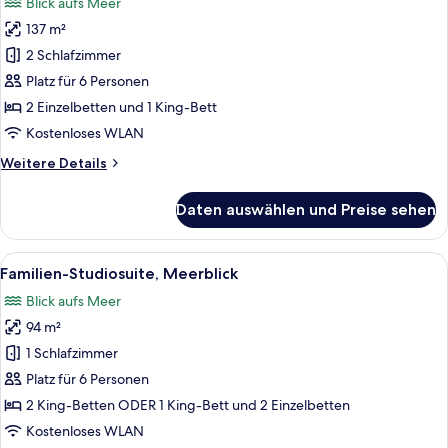
Blick aufs Meer
für
137 m²
Suite,
2 Schlafzimmer,
2 Schlafzimmer
Meerblick
Platz für 6 Personen
anzeigen
2 Einzelbetten und 1 King-Bett
Kostenloses WLAN
Weitere
Weitere Details
Details
für
Daten auswählen und Preise sehen
Suite,
2 Schlafzimmer,
Meerblick
Alle
Ein Hotelzimmer mit Bett, Schreibtisch
10
Familien-Studiosuite, Meerblick
Fotos
Blick aufs Meer
für
94 m²
Familien-
Studiosuite,
1 Schlafzimmer
Meerblick
Platz für 6 Personen
anzeigen
2 King-Betten ODER 1 King-Bett und 2 Einzelbetten
Kostenloses WLAN