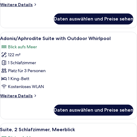
Weitere
Weitere Details
Details
für
Daten auswählen und Preise sehen
Junior
Suite
with
Alle
Ein Whirlpool mit Meerblick, ein weiß
8
Pool
Adonis/Aphrodite Suite with Outdoor Whirlpool
Fotos
Blick aufs Meer
für
122 m²
Adonis/Aphrodite
Suite
1 Schlafzimmer
with
Platz für 3 Personen
Outdoor
1 King-Bett
Whirlpool
Kostenloses WLAN
anzeigen
Weitere
Weitere Details
Details
für
Daten auswählen und Preise sehen
Adonis/Aphrodite
Suite
with
Alle
Ein Hotelzimmer mit Balkon, einem Bet
7
Outdoor
Suite, 2 Schlafzimmer, Meerblick
Fotos
Whirlpool