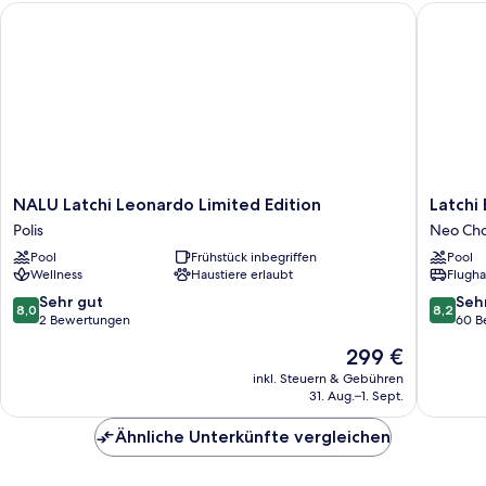
NALU Latchi Leonardo Limited Edition
Latchi E
NALU
Latchi
NALU Latchi Leonardo Limited Edition
Latchi
Latchi
Escape
Polis
Neo Cho
Leonardo
Hotel
Pool
Frühstück inbegriffen
Pool
Limited
&
Wellness
Haustiere erlaubt
Flugha
Edition
Suites
Polis
Neo
8.0
8.2
Sehr gut
Seh
8,0
8,2
Chorio
von
von
2 Bewertungen
60 B
10,
10,
Der
299 €
Sehr
Sehr
Preis
gut,
gut,
inkl. Steuern & Gebühren
beträgt
31. Aug.–1. Sept.
2
60
299 €
Bewertungen
Bewert
Ähnliche Unterkünfte vergleichen