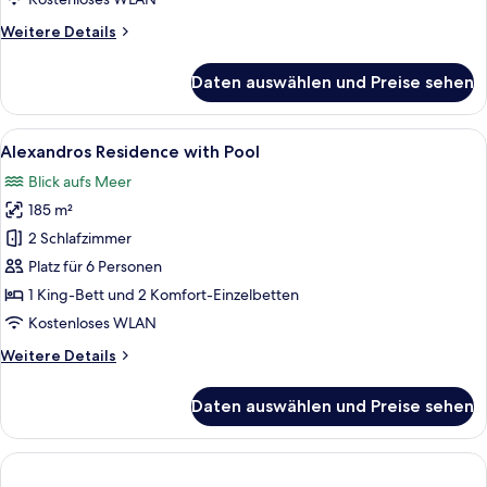
anzeigen
Weitere
Weitere Details
Details
für
Daten auswählen und Preise sehen
Anax
Suite
-
Alle
Ein Poolbereich mit Liegestühlen, eine
11
Two
Alexandros Residence with Pool
Fotos
Bedroom
Blick aufs Meer
für
185 m²
Alexandros
Residence
2 Schlafzimmer
with
Platz für 6 Personen
Pool
1 King-Bett und 2 Komfort-Einzelbetten
anzeigen
Kostenloses WLAN
Weitere
Weitere Details
Details
für
Daten auswählen und Preise sehen
Alexandros
Residence
with
Pool