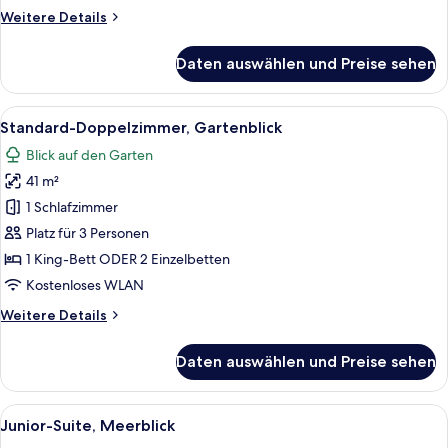
anzeigen
Weitere
Weitere Details
Details
für
Daten auswählen und Preise sehen
Garden
Studio
Suite
Alle
Ein Hotelzimmer mit einem Bett, eine
6
Sea
Standard-Doppelzimmer, Gartenblick
Fotos
View
Blick auf den Garten
für
41 m²
Standard-
Doppelzimmer,
1 Schlafzimmer
Gartenblick
Platz für 3 Personen
anzeigen
1 King-Bett ODER 2 Einzelbetten
Kostenloses WLAN
Weitere
Weitere Details
Details
für
Daten auswählen und Preise sehen
Standard-
Doppelzimmer,
Gartenblick
Alle
Ein Hotelzimmer mit einem Bett, eine
10
Junior-Suite, Meerblick
Fotos