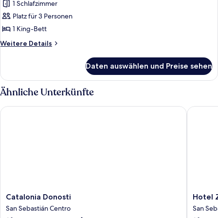
1 Schlafzimmer
Suite,
1
Platz für 3 Personen
Schlafzimmer,
1 King-Bett
Flussblick
Weitere
Weitere Details
anzeigen
Details
für
Daten auswählen und Preise sehen
Suite,
1
Schlafzimmer,
Ähnliche Unterkünfte
Flussblick
Catalonia Donosti
Hotel Ze
Catalonia
Hotel
Catalonia Donosti
Hotel 
Donosti
Zenit
San Sebastián Centro
San Seb
San
Conven