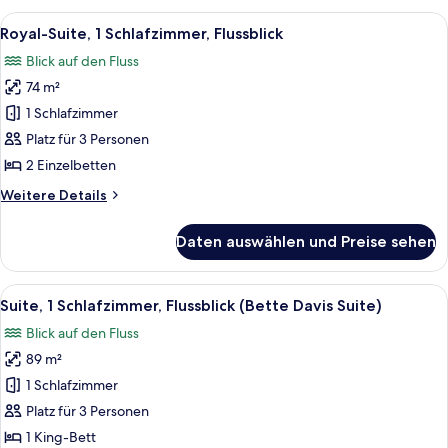
1
Alle
Ein luxuriöses Wohnzimmer mit einem 
7
Schlafzimmer,
Royal-Suite, 1 Schlafzimmer, Flussblick
Fotos
Flussblick
Blick auf den Fluss
für
74 m²
Royal-
Suite,
1 Schlafzimmer
1
Platz für 3 Personen
Schlafzimmer,
2 Einzelbetten
Flussblick
Weitere
Weitere Details
anzeigen
Details
für
Daten auswählen und Preise sehen
Royal-
Suite,
1
Alle
Ein geräumiges Wohnzimmer mit einem 
6
Schlafzimmer,
Suite, 1 Schlafzimmer, Flussblick (Bette Davis Suite)
Fotos
Flussblick
Blick auf den Fluss
für
89 m²
Suite,
1
1 Schlafzimmer
Schlafzimmer,
Platz für 3 Personen
Flussblick
1 King-Bett