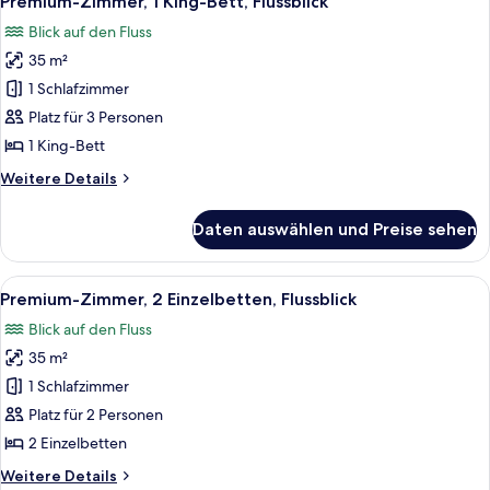
Premium-Zimmer, 1 King-Bett, Flussblick
Fotos
Blick auf den Fluss
für
35 m²
Premium-
Zimmer,
1 Schlafzimmer
1 King-
Platz für 3 Personen
Bett,
1 King-Bett
Flussblick
Weitere
Weitere Details
anzeigen
Details
für
Daten auswählen und Preise sehen
Premium-
Zimmer,
1 King-
Alle
Ein Hotelzimmer mit einem großen Bett
7
Bett,
Premium-Zimmer, 2 Einzelbetten, Flussblick
Fotos
Flussblick
Blick auf den Fluss
für
35 m²
Premium-
Zimmer,
1 Schlafzimmer
2 Einzelbetten,
Platz für 2 Personen
Flussblick
2 Einzelbetten
anzeigen
Weitere
Weitere Details