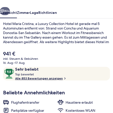
Collection
rück
Weiter
Hotel
151+
Übersicht
Zimmer
Lage
Richtlinien
Hotel Maria Cristina, a Luxury Collection Hotel ist gerade mal 5
Autominuten entfernt von: Strand von Concha und Aquarium
Donostia-San Sebastián. Nach einem Workout im Fitnessbereich
kannst du im The Gallery essen gehen. Es ist zum Mittagessen und
Abendessen geöffnet. Als weitere Highlights bietet dieses Hotel im
luxuriösen Stil eine Loungebar, eine Terrasse und einen Garten.
Andere Reisende lieben das hilfsbereite Personal.
Der
941 €
aktuelle
inkl. Steuern & Gebühren
Preis
16. Aug.–17. Aug.
Ausstattung der Unterkunft
beträgt
Bewertungen
9,8
Sehr beliebt
941 €.
T
von
Top bewertet
o
Alle 853 Bewertungen anzeigen
10,
p
Sehr
beliebt
Beliebte Annehmlichkeiten
b
e
w
Flughafentransfer
Haustiere erlaubt
e
r
Parkplätze verfügbar
Kostenloses WLAN