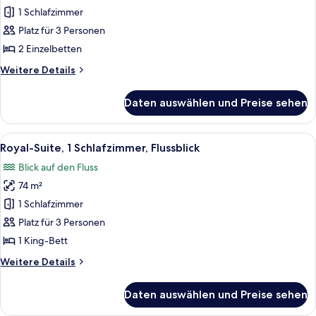
1
1 Schlafzimmer
Schlafzimmer,
Platz für 3 Personen
Flussblick
2 Einzelbetten
(Terrace)
Weitere
Weitere Details
anzeigen
Details
für
Daten auswählen und Preise sehen
Suite,
1
Schlafzimmer,
Alle
Ein Hotelzimmer mit einem großen Bet
7
Flussblick
Royal-Suite, 1 Schlafzimmer, Flussblick
Fotos
(Terrace)
Blick auf den Fluss
für
74 m²
Royal-
Suite,
1 Schlafzimmer
1
Platz für 3 Personen
Schlafzimmer,
1 King-Bett
Flussblick
Weitere
Weitere Details
anzeigen
Details
für
Daten auswählen und Preise sehen
Royal-
Suite,