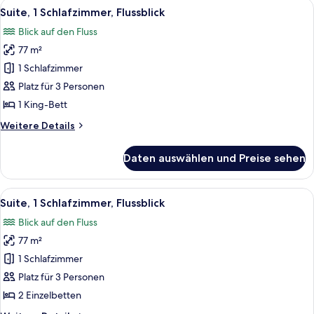
Alle
Ein Hotelzimmer mit einem großen Bet
8
Gartenblick
Suite, 1 Schlafzimmer, Flussblick
Fotos
Blick auf den Fluss
für
77 m²
Suite,
1
1 Schlafzimmer
Schlafzimmer,
Platz für 3 Personen
Flussblick
1 King-Bett
anzeigen
Weitere
Weitere Details
Details
für
Daten auswählen und Preise sehen
Suite,
1
Schlafzimmer,
Alle
Ein Hotelzimmer mit einem großen Bet
9
Flussblick
Suite, 1 Schlafzimmer, Flussblick
Fotos
Blick auf den Fluss
für
77 m²
Suite,
1
1 Schlafzimmer
Schlafzimmer,
Platz für 3 Personen
Flussblick
2 Einzelbetten
anzeigen