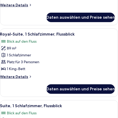
(Bette
Weitere
Weitere Details
Davis
Details
Suite)
für
Daten auswählen und Preise sehen
Suite,
anzeigen
1
Schlafzimmer,
Alle
Ein luxuriöses Wohnzimmer mit einem 
7
Flussblick
Royal-Suite, 1 Schlafzimmer, Flussblick
Fotos
(Bette
Blick auf den Fluss
Davis
für
Suite)
89 m²
Royal-
Suite,
1 Schlafzimmer
1
Platz für 3 Personen
Schlafzimmer,
1 King-Bett
Flussblick
Weitere
Weitere Details
anzeigen
Details
für
Daten auswählen und Preise sehen
Royal-
Suite,
1
Alle
Ein geräumiges Hotelzimmer mit einem g
5
Schlafzimmer,
Suite, 1 Schlafzimmer, Flussblick
Fotos
Flussblick
Blick auf den Fluss
für