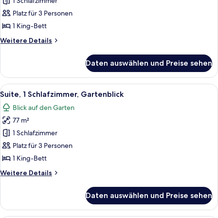
Suite,
1 Schlafzimmer
1
Platz für 3 Personen
Schlafzimmer,
1 King-Bett
Flussblick
Weitere
Weitere Details
anzeigen
Details
für
Daten auswählen und Preise sehen
Junior-
Suite,
1
Alle
Ein Hotelzimmer mit einem großen Bett
9
Schlafzimmer,
Suite, 1 Schlafzimmer, Gartenblick
Fotos
Flussblick
Blick auf den Garten
für
77 m²
Suite,
1
1 Schlafzimmer
Schlafzimmer,
Platz für 3 Personen
Gartenblick
1 King-Bett
anzeigen
Weitere
Weitere Details
Details
für
Daten auswählen und Preise sehen
Suite,
1
Schlafzimmer,