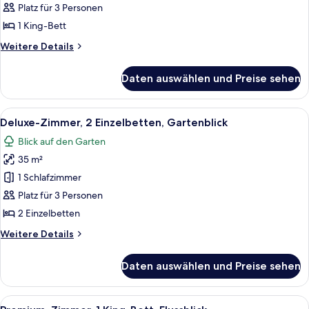
1 King-
Platz für 3 Personen
Bett,
1 King-Bett
Gartenblick
Weitere
Weitere Details
anzeigen
Details
für
Daten auswählen und Preise sehen
Deluxe-
Zimmer,
1 King-
Alle
Ein Hotelzimmer mit zwei Betten, ein
8
Bett,
Deluxe-Zimmer, 2 Einzelbetten, Gartenblick
Fotos
Gartenblick
Blick auf den Garten
für
35 m²
Deluxe-
Zimmer,
1 Schlafzimmer
2 Einzelbetten,
Platz für 3 Personen
Gartenblick
2 Einzelbetten
anzeigen
Weitere
Weitere Details
Details
für
Daten auswählen und Preise sehen
Deluxe-
Zimmer,
2 Einzelbetten,
Alle
Ein Hotelzimmer mit einem großen Bett
7
Gartenblick