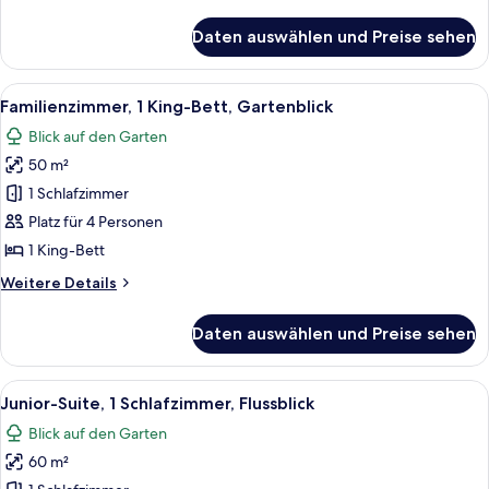
Details
für
Daten auswählen und Preise sehen
Premium-
Zimmer,
2 Einzelbetten,
Alle
Ein Hotelzimmer mit einem großen Bett
9
Flussblick
Familienzimmer, 1 King-Bett, Gartenblick
Fotos
Blick auf den Garten
für
50 m²
Familienzimmer,
1 King-
1 Schlafzimmer
Bett,
Platz für 4 Personen
Gartenblick
1 King-Bett
anzeigen
Weitere
Weitere Details
Details
für
Daten auswählen und Preise sehen
Familienzimmer,
1 King-
Bett,
Alle
Ein geräumiges Hotelzimmer mit einem 
9
Gartenblick
Junior-Suite, 1 Schlafzimmer, Flussblick
Fotos
Blick auf den Garten
für
60 m²
Junior-