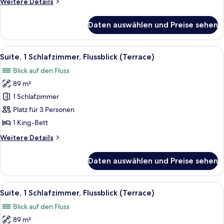
Weitere
Weitere Details
Details
für
Daten auswählen und Preise sehen
Suite,
1
Schlafzimmer,
Alle
Ein Hotelzimmer mit Balkonblick, eine
15
Flussblick
Suite, 1 Schlafzimmer, Flussblick (Terrace)
Fotos
Blick auf den Fluss
für
89 m²
Suite,
1
1 Schlafzimmer
Schlafzimmer,
Platz für 3 Personen
Flussblick
1 King-Bett
(Terrace)
Weitere
Weitere Details
anzeigen
Details
für
Daten auswählen und Preise sehen
Suite,
1
Schlafzimmer,
Alle
Ein Hotelzimmer mit einem großen Bett
15
Flussblick
Suite, 1 Schlafzimmer, Flussblick (Terrace)
Fotos
(Terrace)
Blick auf den Fluss
für
89 m²
Suite,