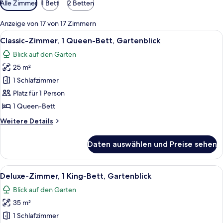
Alle Zimmer
1 Bett
2 Betten
Filter
für
Anzeige von 17 von 17 Zimmern
Zimmer
Alle
Ein Hotelzimmer mit einem großen Bett
9
Classic-Zimmer, 1 Queen-Bett, Gartenblick
Fotos
Blick auf den Garten
für
25 m²
Classic-
Zimmer,
1 Schlafzimmer
1
Platz für 1 Person
Queen-
1 Queen-Bett
Bett,
Weitere
Weitere Details
Gartenblick
Details
anzeigen
für
Daten auswählen und Preise sehen
Classic-
Zimmer,
1
Alle
Ein Hotelzimmer mit Bett, Schreibtisch,
9
Queen-
Deluxe-Zimmer, 1 King-Bett, Gartenblick
Fotos
Bett,
Blick auf den Garten
Gartenblick
für
35 m²
Deluxe-
Zimmer,
1 Schlafzimmer