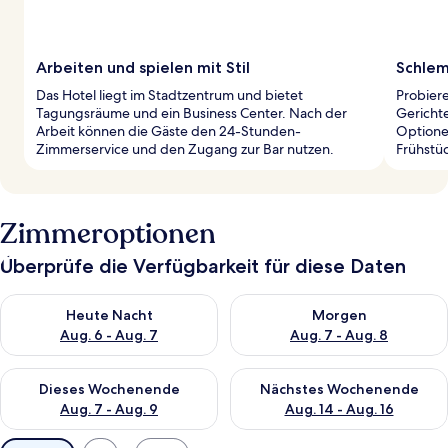
Arbeiten und spielen mit Stil
Schlem
Das Hotel liegt im Stadtzentrum und bietet
Probiere
Tagungsräume und ein Business Center. Nach der
Gericht
Arbeit können die Gäste den 24-Stunden-
Optione
Zimmerservice und den Zugang zur Bar nutzen.
Frühstüc
Zimmeroptionen
Überprüfe die Verfügbarkeit für diese Daten
Überprüfe die Verfügbarkeit für heute Nacht, Aug. 6 - Aug. 7.
Überprüfe die Verfügbarkeit f
Heute Nacht
Morgen
Aug. 6 - Aug. 7
Aug. 7 - Aug. 8
Überprüfe die Verfügbarkeit für dieses Wochenende, Aug. 7 - 
Überprüfe die Verfügbarkeit f
Dieses Wochenende
Nächstes Wochenende
Aug. 7 - Aug. 9
Aug. 14 - Aug. 16
Verfügbare