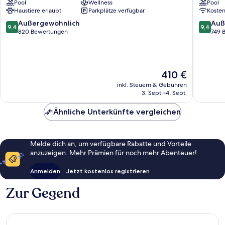
Pool
Wellness
Pool
Sebastián
San
Haustiere erlaubt
Parkplätze verfügbar
Koste
Centro
Martín
San
9.4
9.4
Außergewöhnlich
Auß
9,4
9,4
Sebasti
von
von
820 Bewertungen
749 
Centro
10,
10,
Außergewöhnlich,
Außerge
820
749
Bewertungen
Bewert
Der
410 €
Preis
inkl. Steuern & Gebühren
beträgt
3. Sept.–4. Sept.
410 €
Ähnliche Unterkünfte vergleichen
Melde dich an, um verfügbare Rabatte und Vorteile
anzuzeigen. Mehr Prämien für noch mehr Abenteuer!
Anmelden
Jetzt kostenlos registrieren
Zur Gegend