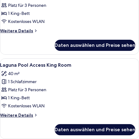
Room
Platz für 3 Personen
anzeigen
1 King-Bett
Kostenloses WLAN
Weitere
Weitere Details
Details
für
Daten auswählen und Preise sehen
Laguna
Grand
Room
Alle
Ein Hotelzimmer mit Bett, Schreibtisch
11
Laguna Pool Access King Room
Fotos
40 m²
für
1 Schlafzimmer
Laguna
Pool
Platz für 3 Personen
Access
1 King-Bett
King
Kostenloses WLAN
Room
Weitere
Weitere Details
anzeigen
Details
für
Daten auswählen und Preise sehen
Laguna
Pool