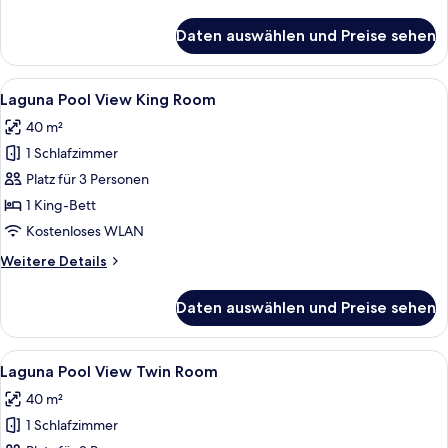
Details
für
Daten auswählen und Preise sehen
Laguna
Twin
Room
Alle
Ein Hotelzimmer mit Bett, Fernseher, S
5
Laguna Pool View King Room
Fotos
40 m²
für
1 Schlafzimmer
Laguna
Pool
Platz für 3 Personen
View
1 King-Bett
King
Kostenloses WLAN
Room
Weitere
Weitere Details
anzeigen
Details
für
Daten auswählen und Preise sehen
Laguna
Pool
View
Alle
Ein Hotelzimmer mit zwei Betten, eine
6
King
Laguna Pool View Twin Room
Fotos
Room
40 m²
für
1 Schlafzimmer
Laguna