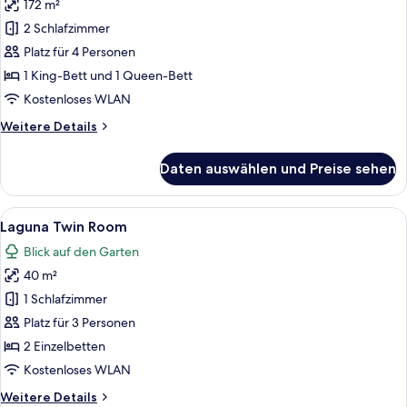
172 m²
2Bedroom
Pool
2 Schlafzimmer
Suite
Platz für 4 Personen
Lagoon
1 King-Bett und 1 Queen-Bett
View
Kostenloses WLAN
anzeigen
Weitere
Weitere Details
Details
für
Daten auswählen und Preise sehen
2Bedroom
Pool
Suite
Alle
Ein Hotelzimmer mit zwei Betten, einem
8
Lagoon
Laguna Twin Room
Fotos
View
Blick auf den Garten
für
40 m²
Laguna
Twin
1 Schlafzimmer
Room
Platz für 3 Personen
anzeigen
2 Einzelbetten
Kostenloses WLAN
Weitere
Weitere Details