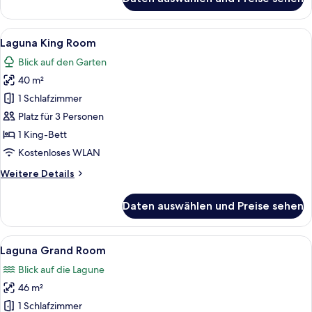
Laguna
King
Room
Alle
Ein Hotelzimmer mit Bett, Schreibtisc
14
Laguna King Room
Fotos
Blick auf den Garten
für
40 m²
Laguna
King
1 Schlafzimmer
Room
Platz für 3 Personen
anzeigen
1 King-Bett
Kostenloses WLAN
Weitere
Weitere Details
Details
für
Daten auswählen und Preise sehen
Laguna
King
Room
Alle
Ein Hotelzimmer mit einem großen Be
17
Laguna Grand Room
Fotos
Blick auf die Lagune
für
46 m²
Laguna
Grand
1 Schlafzimmer