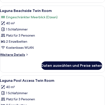
Beachside
King
Alle
Ein Hotelzimmer mit zwei Betten, eine
15
Room
Laguna Beachside Twin Room
Fotos
Eingeschränkter Meerblick (Ozean)
für
40 m²
Laguna
Beachside
1 Schlafzimmer
Twin
Platz für 3 Personen
Room
2 Einzelbetten
anzeigen
Kostenloses WLAN
Weitere
Weitere Details
Details
für
Daten auswählen und Preise sehen
Laguna
Beachside
Twin
Alle
Ein Hotelzimmer mit zwei Betten, eine
11
Room
Laguna Pool Access Twin Room
Fotos
40 m²
für
1 Schlafzimmer
Laguna
Pool
Platz für 3 Personen
Access