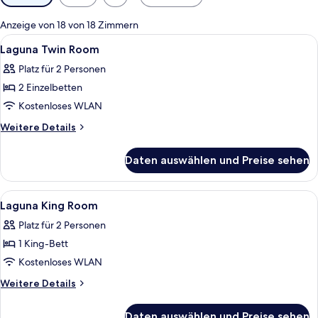
Filter
für
Anzeige von 18 von 18 Zimmern
Zimmer
Alle
Ein Hotelzimmer mit zwei Betten, einem
8
Laguna Twin Room
Fotos
Platz für 2 Personen
für
2 Einzelbetten
Laguna
Twin
Kostenloses WLAN
Room
Weitere
Weitere Details
anzeigen
Details
für
Daten auswählen und Preise sehen
Laguna
Twin
Room
Alle
Ein Hotelzimmer mit zwei Betten, eine
18
Laguna King Room
Fotos
Platz für 2 Personen
für
1 King-Bett
Laguna
King
Kostenloses WLAN
Room
Weitere
Weitere Details
anzeigen
Details
für
Daten auswählen und Preise sehen