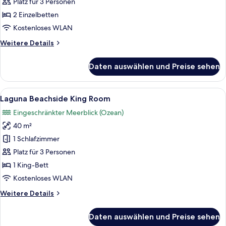
Pool
Platz für 3 Personen
View
2 Einzelbetten
Twin
Kostenloses WLAN
Room
Weitere
Weitere Details
anzeigen
Details
für
Daten auswählen und Preise sehen
Laguna
Pool
View
Alle
Ein Hotelzimmer mit einem großen Bet
12
Twin
Laguna Beachside King Room
Fotos
Room
Eingeschränkter Meerblick (Ozean)
für
40 m²
Laguna
Beachside
1 Schlafzimmer
King
Platz für 3 Personen
Room
1 King-Bett
anzeigen
Kostenloses WLAN
Weitere
Weitere Details
Details
für
Daten auswählen und Preise sehen
Laguna