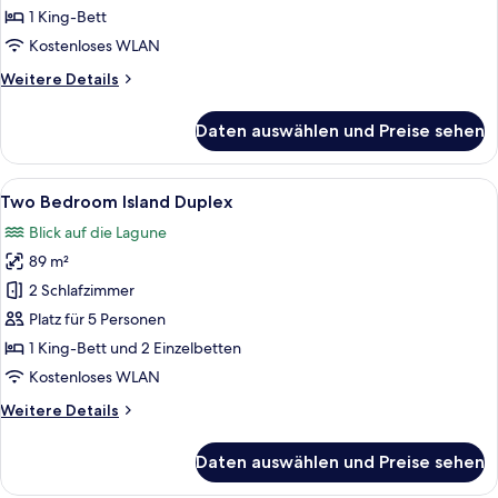
Loft
1 King-Bett
anzeigen
Kostenloses WLAN
Weitere
Weitere Details
Details
für
Daten auswählen und Preise sehen
Angsana
One
Bedroom
Alle
Ein überdachter Außenbereich mit Ko
14
Loft
Two Bedroom Island Duplex
Fotos
Blick auf die Lagune
für
89 m²
Two
Bedroom
2 Schlafzimmer
Island
Platz für 5 Personen
Duplex
1 King-Bett und 2 Einzelbetten
anzeigen
Kostenloses WLAN
Weitere
Weitere Details
Details
für
Daten auswählen und Preise sehen
Two
Bedroom