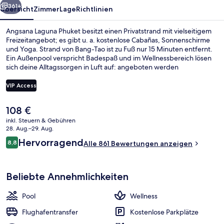
361+
Übersicht
Zimmer
Lage
Richtlinien
Angsana Laguna Phuket besitzt einen Privatstrand mit vielseitigem
Freizeitangebot; es gibt u. a. kostenlose Cabañas, Sonnenschirme
und Yoga. Strand von Bang-Tao ist zu Fuß nur 15 Minuten entfernt.
Ein Außenpool verspricht Badespaß und im Wellnessbereich lösen
sich deine Alltagssorgen in Luft auf: angeboten werden
Tiefengewebe-Massagen, Ganzkörperwickel und Reflexologie. Das
Gastronomieangebot umfasst 5 Restaurants und 2 Bars/Lounges.
VIP Access
Weitere Highlights wie ein kostenloser Kinderclub, eine Poolbar und
Fitnessmöglichkeiten sprechen für dieses Hotel im luxuriösen Stil.
Der
108 €
Andere Reisende loben den allgemeinen Zustand der Unterkunft.
Ansicht von oben
aktuelle
inkl. Steuern & Gebühren
Preis
28. Aug.–29. Aug.
beträgt
Bewertungen
Hervorragend
8,8
Alle 861 Bewertungen anzeigen
108 €.
8,8 von 10.
Beliebte Annehmlichkeiten
Pool
Wellness
Flughafentransfer
Kostenlose Parkplätze