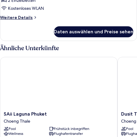
2 Einzelbetten
Twin
Kostenloses WLAN
Room
Weitere
Weitere Details
anzeigen
Details
für
Daten auswählen und Preise sehen
Laguna
Pool
Access
Ähnliche Unterkünfte
Twin
Room
SAii Laguna Phuket
Dusit Th
SAii
Dusit
SAii Laguna Phuket
Dusit 
Laguna
Thani
Choeng Thale
Choeng 
Phuket
Laguna
Pool
Frühstück inbegriffen
Pool
Choeng
Phuket
Wellness
Flughafentransfer
Flugha
Thale
Choeng