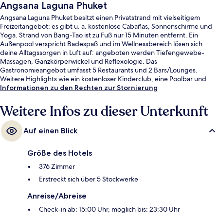
Angsana Laguna Phuket
Angsana Laguna Phuket besitzt einen Privatstrand mit vielseitigem
Freizeitangebot; es gibt u. a. kostenlose Cabañas, Sonnenschirme und
Yoga. Strand von Bang-Tao ist zu Fuß nur 15 Minuten entfernt. Ein
Außenpool verspricht Badespaß und im Wellnessbereich lösen sich
deine Alltagssorgen in Luft auf: angeboten werden Tiefengewebe-
Massagen, Ganzkörperwickel und Reflexologie. Das
Gastronomieangebot umfasst 5 Restaurants und 2 Bars/Lounges.
Weitere Highlights wie ein kostenloser Kinderclub, eine Poolbar und
Fitnessmöglichkeiten sprechen für dieses Hotel im luxuriösen Stil.
Informationen zu den Rechten zur Stornierung
Andere Reisende loben den allgemeinen Zustand der Unterkunft.
Weitere Infos zu dieser Unterkunft
Auf einen Blick
Größe des Hotels
376 Zimmer
Erstreckt sich über 5 Stockwerke
Anreise/Abreise
Check-in ab: 15:00 Uhr, möglich bis: 23:30 Uhr