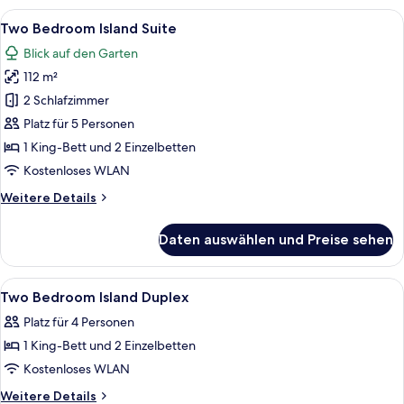
Island
Alle
Ein Hotelzimmer mit zwei Betten, eine
12
Duplex
Two Bedroom Island Suite
Fotos
Blick auf den Garten
für
112 m²
Two
Bedroom
2 Schlafzimmer
Island
Platz für 5 Personen
Suite
1 King-Bett und 2 Einzelbetten
anzeigen
Kostenloses WLAN
Weitere
Weitere Details
Details
für
Daten auswählen und Preise sehen
Two
Bedroom
Island
Alle
Ein Hotelzimmer mit Holzboden, Ferns
14
Suite
Two Bedroom Island Duplex
Fotos
Platz für 4 Personen
für
1 King-Bett und 2 Einzelbetten
Two
Bedroom
Kostenloses WLAN
Island
Weitere
Weitere Details