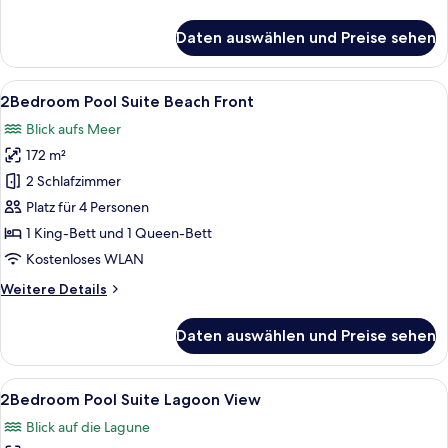
Duplex
Details
für
anzeigen
Daten auswählen und Preise sehen
Two
Bedroom
Island
Alle
Ein Hotelzimmer mit einem großen Bett
17
Duplex
2Bedroom Pool Suite Beach Front
Fotos
Blick aufs Meer
für
172 m²
2Bedroom
Pool
2 Schlafzimmer
Suite
Platz für 4 Personen
Beach
1 King-Bett und 1 Queen-Bett
Front
Kostenloses WLAN
anzeigen
Weitere
Weitere Details
Details
für
Daten auswählen und Preise sehen
2Bedroom
Pool
Suite
Alle
Ein ordentlich bezogenes Bett mit gra
12
Beach
2Bedroom Pool Suite Lagoon View
Fotos
Front
Blick auf die Lagune
für