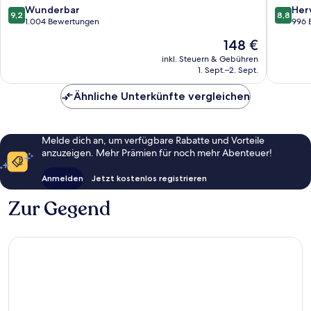
Thale
9.2
8.8
Wunderbar
Her
9,2
8,8
von
von
1.004 Bewertungen
996 
10,
10,
Der
148 €
Wunderbar,
Hervorr
Preis
1.004
996
inkl. Steuern & Gebühren
beträgt
1. Sept.–2. Sept.
Bewertungen
Bewert
148 €
Ähnliche Unterkünfte vergleichen
Melde dich an, um verfügbare Rabatte und Vorteile
anzuzeigen. Mehr Prämien für noch mehr Abenteuer!
Anmelden
Jetzt kostenlos registrieren
Zur Gegend