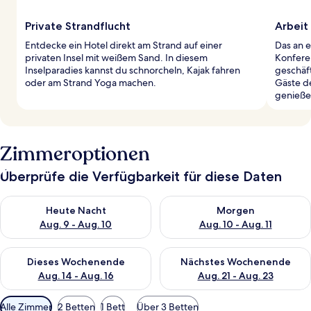
Private Strandflucht
Arbeit 
Entdecke ein Hotel direkt am Strand auf einer
Das an e
privaten Insel mit weißem Sand. In diesem
Konfere
Inselparadies kannst du schnorcheln, Kajak fahren
geschäf
oder am Strand Yoga machen.
Gäste d
genieße
Zimmeroptionen
Überprüfe die Verfügbarkeit für diese Daten
Überprüfe die Verfügbarkeit für heute Nacht, Aug. 9 - Aug. 10
Überprüfe die Verfügbarkeit fü
Heute Nacht
Morgen
Aug. 9 - Aug. 10
Aug. 10 - Aug. 11
Überprüfe die Verfügbarkeit für dieses Wochenende, Aug. 14 -
Überprüfe die Verfügbarkeit f
Dieses Wochenende
Nächstes Wochenende
Aug. 14 - Aug. 16
Aug. 21 - Aug. 23
Verfügbare
Alle Zimmer
2 Betten
1 Bett
Über 3 Betten