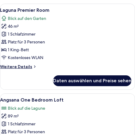
Access
Alle
Ein Hotelzimmer mit einem großen Bett
11
King
Laguna Premier Room
Fotos
Room
Blick auf den Garten
für
46 m²
Laguna
Premier
1 Schlafzimmer
Room
Platz für 3 Personen
anzeigen
1 King-Bett
Kostenloses WLAN
Weitere
Weitere Details
Details
für
Daten auswählen und Preise sehen
Laguna
Premier
Room
Alle
Ein großzügiger Wohnbereich mit Balk
17
Angsana One Bedroom Loft
Fotos
Blick auf die Lagune
für
89 m²
Angsana
One
1 Schlafzimmer
Bedroom
Platz für 3 Personen