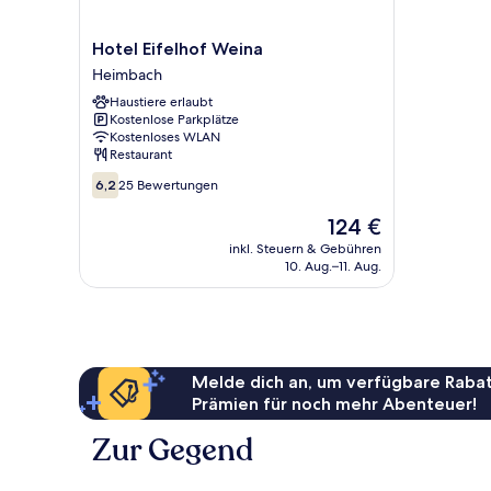
Hotel
Hotel Eifelhof Weina
Eifelhof
Heimbach
Weina
Haustiere erlaubt
Heimbach
Kostenlose Parkplätze
Kostenloses WLAN
Restaurant
6.2
6,2
25 Bewertungen
von
10,
Der
124 €
25
Preis
inkl. Steuern & Gebühren
Bewertungen
beträgt
10. Aug.–11. Aug.
124 €
Melde dich an, um verfügbare Rabat
Prämien für noch mehr Abenteuer!
Zur Gegend