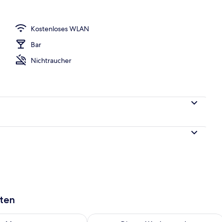
Unterkunft
Kostenloses WLAN
Bar
Nichtraucher
aten
 - Aug. 10.
 Verfügbarkeit für morgen, Aug. 10 - Aug. 11.
Überprüfe die Verfügbarkeit für dies