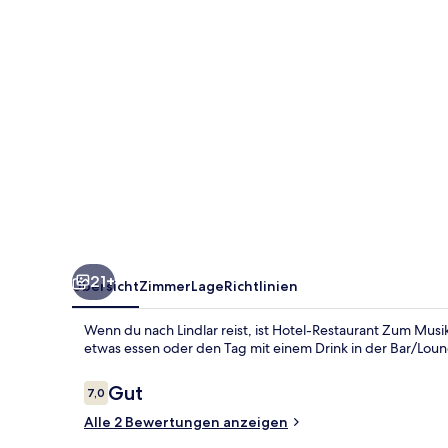
Wirt
21+
Übersicht
Zimmer
Lage
Richtlinien
Wenn du nach Lindlar reist, ist Hotel-Restaurant Zum Musi
etwas essen oder den Tag mit einem Drink in der Bar/Loun
Bewertungen
Gut
7,0
7,0 von 10.
Alle 2 Bewertungen anzeigen