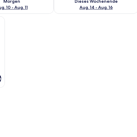
Morgen
Dieses Wochenende
g. 10 - Aug. 11
Aug. 14 - Aug. 16
tt, einem Nachttisch aus Holz und zwei Wandleuchten.
n