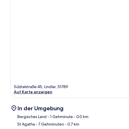
Sülztalstraße 45, Lindlar, 51789
Auf Karte anzeigen
In der Umgebung
Bergisches Land
- 1 Gehminute
- 0.0 km
St Agatha
- 7 Gehminuten
- 0.7 km