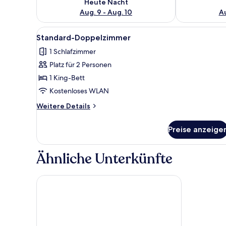
Heute Nacht
Aug. 9 - Aug. 10
Au
Alle
Ein Schlafzimmer mit einem Be
10
Standard-Doppelzimmer
Fotos
1 Schlafzimmer
für
Platz für 2 Personen
Standard-
Doppelzimmer
1 King-Bett
anzeigen
Kostenloses WLAN
Weitere
Weitere Details
Details
für
Preise anzeige
Standard-
Doppelzimmer
Ähnliche Unterkünfte
Hotel Eifelhof Weina