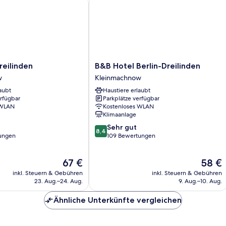
B&B
Dreilinden
B&B Hotel Berlin-Dreilinden
Hotel
w
Kleinmachnow
Berlin-
aubt
Haustiere erlaubt
w
Dreilinden
erfügbar
Parkplätze verfügbar
Kleinmachnow
 WLAN
Kostenloses WLAN
Klimaanlage
8.4
Sehr gut
8,4
von
ungen
109 Bewertungen
10,
Sehr
Der
Der
67 €
58 €
gut,
Preis
Preis
109
inkl. Steuern & Gebühren
inkl. Steuern & Gebühren
beträgt
beträgt
Bewertungen
23. Aug.–24. Aug.
9. Aug.–10. Aug.
67 €
58 €
Ähnliche Unterkünfte vergleichen