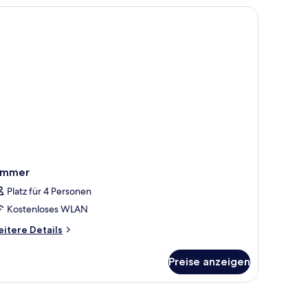
Bank.
immer
Platz für 4 Personen
Kostenloses WLAN
itere
itere Details
tails
r
Preise anzeigen
immer