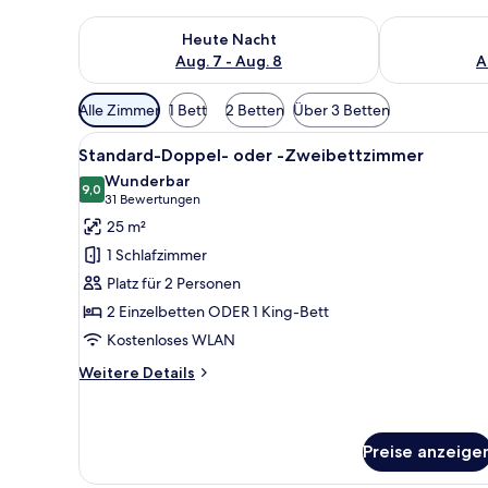
Überprüfe die Verfügbarkeit für heute Nacht, Aug. 7
Überprüfe die
Heute Nacht
Aug. 7 - Aug. 8
A
Verfügbare
Alle Zimmer
1 Bett
2 Betten
Über 3 Betten
Filter
Alle
Standard-Doppel- oder -Zweib
für
17
Standard-Doppel- oder -Zweibettzimmer
Fotos
Zimmer
Wunderbar
für
9,0
9,0 von 10
(31
31 Bewertungen
Standard-
Bewertungen)
25 m²
Doppel-
1 Schlafzimmer
oder
Platz für 2 Personen
-
2 Einzelbetten ODER 1 King-Bett
Zweibettzimmer
Kostenloses WLAN
anzeigen
Weitere
Weitere Details
Details
für
Standard-
Doppel-
Preise anzeige
oder