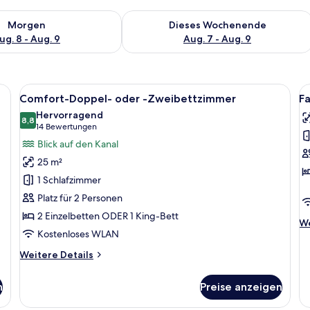
 - Aug. 8.
 Verfügbarkeit für morgen, Aug. 8 - Aug. 9.
Überprüfe die Verfügbarkeit für dies
Morgen
Dieses Wochenende
ug. 8 - Aug. 9
Aug. 7 - Aug. 9
ettzimmer | Wohnbereich | LCD-Fernseher, Pay-TV
Alle
Ein Hotelzimmer mit zwei Betten, ein
Al
15
Comfort-Doppel- oder -Zweibettzimmer
F
Fotos
F
Hervorragend
für
8,8
f
8,8 von 10
(14
14 Bewertungen
Comfort-
F
Bewertungen)
Blick auf den Kanal
Doppel-
D
25 m²
oder
a
1 Schlafzimmer
-
Platz für 2 Personen
Zweibettzimmer
2 Einzelbetten ODER 1 King-Bett
anzeigen
We
We
Kostenloses WLAN
De
fü
Weitere
Weitere Details
Fa
Details
Dr
für
n
Preise anzeigen
Comfort-
Doppel-