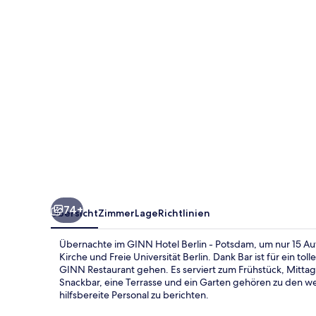
Potsdam
74+
Übersicht
Zimmer
Lage
Richtlinien
Übernachte im GINN Hotel Berlin - Potsdam, um nur 15 Aut
Kirche und Freie Universität Berlin. Dank Bar ist für ein t
GINN Restaurant gehen. Es serviert zum Frühstück, Mitt
Snackbar, eine Terrasse und ein Garten gehören zu den we
hilfsbereite Personal zu berichten.