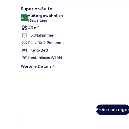
-
Alle
Ein modernes Hotelzimmer mit 
Zweibettzimmer
11
Superior-Suite
Fotos
Außergewöhnlich
für
10,0
10,0 von 10
(1
1 Bewertung
Superior-
Bewertung)
40 m²
Suite
1 Schlafzimmer
anzeigen
Platz für 2 Personen
1 King-Bett
Kostenloses WLAN
Weitere
Weitere Details
Details
für
Superior-
Suite
Preise anzeige