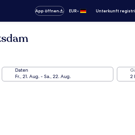
•
App öffnen
EUR
Unterkunft registr
otsdam
Daten
G