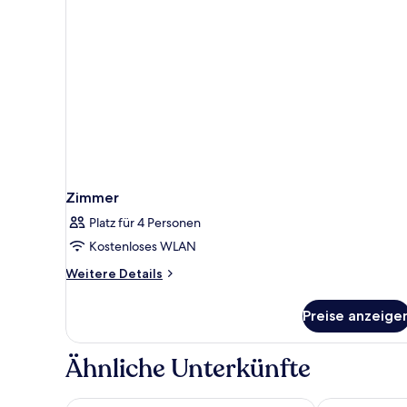
Zimmer
Platz für 4 Personen
Kostenloses WLAN
Weitere
Weitere Details
Details
für
Preise anzeige
Zimmer
Ähnliche Unterkünfte
Landhotel Diana
ibis Berlin Dr