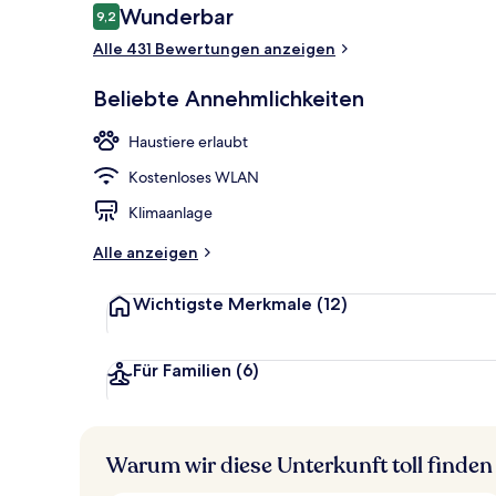
Bewertungen
Wunderbar
9,2
9,2 von 10.
Alle 431 Bewertungen anzeigen
Frühstück, M
Beliebte Annehmlichkeiten
Haustiere erlaubt
Kostenloses WLAN
Klimaanlage
Alle anzeigen
Wichtigste Merkmale
(12)
Für Familien
(6)
Warum wir diese Unterkunft toll finden