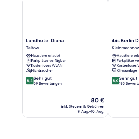
Landhotel
ibis
Landhotel Diana
ibis Berlin 
Diana
Berlin
Teltow
Kleinmachno
Teltow
Dreilinden
Haustiere erlaubt
Haustiere erl
Kleinmachno
Parkplätze verfügbar
Parkplätze v
Kostenloses WLAN
Kostenloses
Nichtraucher
Klimaanlage
8.4
8.0
Sehr gut
Sehr gut
8,4
8,0
von
von
59 Bewertungen
195 Bewert
10,
10,
Sehr
Sehr
Der
80 €
gut,
gut,
Preis
59
195
inkl. Steuern & Gebühren
beträgt
Bewertungen
Bewertungen
9. Aug.–10. Aug.
80 €