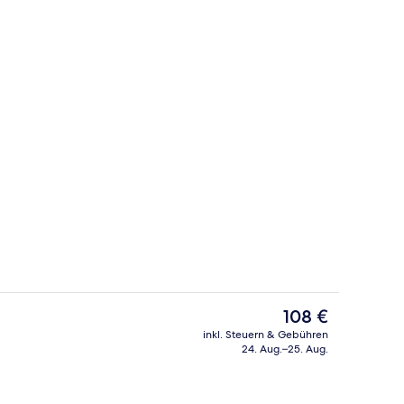
Eingangsbereich
Der
108 €
aktuelle
inkl. Steuern & Gebühren
Preis
24. Aug.–25. Aug.
Standard-Doppel- oder -Zweibettzimm
beträgt
108 €.