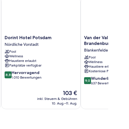
Dorint
Van
Dorint Hotel Potsdam
Van der Valk Hotel Be
Hotel
der
Brandenburg
Nördliche Vorstadt
Potsdam
Valk
Blankenfelde-Mahlow
Pool
Nördliche
Hotel
Wellness
Vorstadt
Berlin
Pool
Haustiere erlaubt
Wellness
Brandenburg
Parkplätze verfügbar
Haustiere erlaubt
Blankenfelde-
Kostenlose Parkplätze
8.8
Hervorragend
Mahlow
8,8
von
1.010 Bewertungen
9.0
Wunderbar
9,0
10,
von
637 Bewertungen
Hervorragend,
10,
Der
103 €
1.010
Wunderbar,
Preis
Bewertungen
637
inkl. Steuern & Gebühren
inkl. S
beträgt
10. Aug.–11. Aug.
Bewertungen
103 €