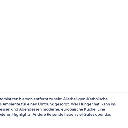
Rezeption
ominuten hiervon entfernt zu sein: Allerheiligen-Katholische
olles Ambiente für einen Umtrunk gesorgt. Wer Hunger hat, kann ins
agessen und Abendessen moderne, europäische Küche. Eine
Billard
iteren Highlights. Andere Reisende haben viel Gutes über das