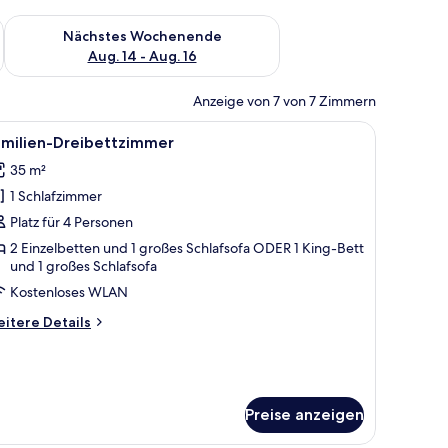
es Wochenende, Aug. 7 - Aug. 9.
Überprüfe die Verfügbarkeit für nächstes Wochenende, Aug. 1
Nächstes Wochenende
Aug. 14 - Aug. 16
Anzeige von 7 von 7 Zimmern
em Schreibtisch, einem Stuhl, einem Fernseher und einem Fenster mit Vorhän
le
Ein Hotelzimmer mit zwei Betten, einem Schre
16
amilien-Dreibettzimmer
otos
35 m²
ür
1 Schlafzimmer
amilien-
reibettzimmer
Platz für 4 Personen
nzeigen
2 Einzelbetten und 1 großes Schlafsofa ODER 1 King-Bett
und 1 großes Schlafsofa
Kostenloses WLAN
itere
itere Details
tails
r
milien-
eibettzimmer
Preise anzeigen