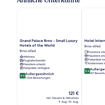
Ähnliche Unterkünfte
Grand Palace Brno - Small Luxury Hotels of the Wor
Hotel Interna
Grand
Hotel
Grand Palace Brno - Small Luxury
Hotel Inter
Palace
International
Hotels of the World
Brno-střed
Brno
Brno
Brno-střed
Frühstück inb
-
Brno-
Haustiere erl
Small
Wellness
střed
Parkplätze v
Flughafentransfer
Luxury
Kostenloses
Haustiere erlaubt
Hotels
Parkplätze verfügbar
9.4
Außerge
of
9,4
von
417 Bewert
9.4
the
Außergewöhnlich
9,4
10,
von
World
1.006 Bewertungen
Außergewöhnl
10,
Brno-
417
Außergewöhnlich,
střed
Bewertungen
1.006
Der
121 €
Bewertungen
Preis
inkl. Steuern & Gebühren
beträgt
9. Aug.–10. Aug.
121 €