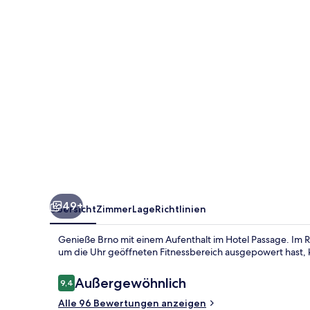
49+
Übersicht
Zimmer
Lage
Richtlinien
Genieße Brno mit einem Aufenthalt im Hotel Passage. Im 
um die Uhr geöffneten Fitnessbereich ausgepowert hast, 
Bewertungen
Außergewöhnlich
9,4
9,4 von 10.
Alle 96 Bewertungen anzeigen