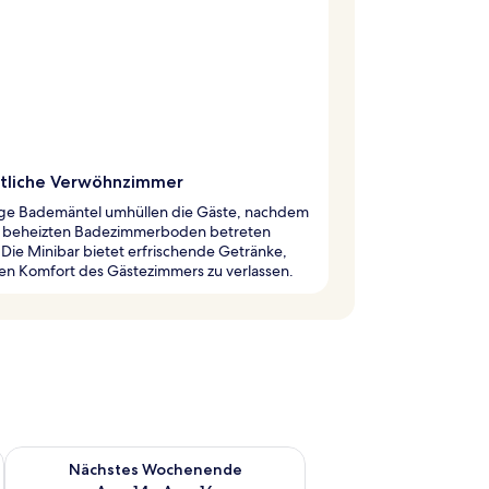
liche Verwöhnzimmer
ige Bademäntel umhüllen die Gäste, nachdem
n beheizten Badezimmerboden betreten
Die Minibar bietet erfrischende Getränke,
en Komfort des Gästezimmers zu verlassen.
es Wochenende, Aug. 7 - Aug. 9.
Überprüfe die Verfügbarkeit für nächstes Wochenende, Aug. 1
Nächstes Wochenende