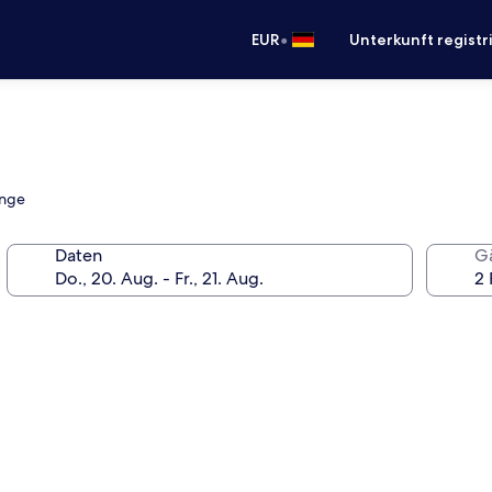
•
EUR
Unterkunft registr
unge
Daten
G