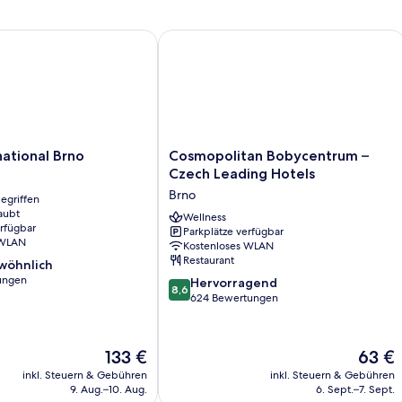
ld
tional Brno
Cosmopolitan Bobycentrum – Czech 
Cosmopolitan
national Brno
Cosmopolitan Bobycentrum –
Bobycentrum
Czech Leading Hotels
–
Brno
egriffen
Czech
aubt
Leading
Wellness
erfügbar
Parkplätze verfügbar
Hotels
 WLAN
Kostenloses WLAN
Brno
Restaurant
wöhnlich
ungen
8.6
Hervorragend
8,6
von
624 Bewertungen
ich,
10,
Hervorragend,
624
Der
Der
133 €
63 €
Bewertungen
Preis
Preis
inkl. Steuern & Gebühren
inkl. Steuern & Gebühren
beträgt
beträgt
9. Aug.–10. Aug.
6. Sept.–7. Sept.
133 €
63 €