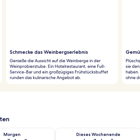
Schmecke das Weinbergserlebnis
Gemüt
Genieße die Aussicht auf die Weinberge in der
Plüsch
Weinprobierstube. Ein Hotelrestaurant, eine Full-
sie de
Service-Bar und ein großzügiges Frühstücksbuffet
haben. 
runden das kulinarische Angebot ab.
ohne d
aten
 - Aug. 7.
 Verfügbarkeit für morgen, Aug. 7 - Aug. 8.
Überprüfe die Verfügbarkeit für dies
Morgen
Dieses Wochenende