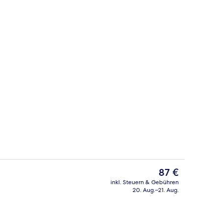
 Unterkunft
Familienzimmer | Minibar, Zimmersafe,
Der
87 €
aktuelle
inkl. Steuern & Gebühren
Preis
20. Aug.–21. Aug.
Tagungsbereich
beträgt
87 €.