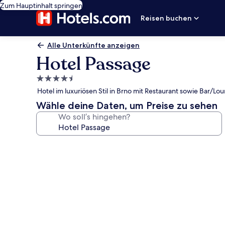
Zum Hauptinhalt springen
Reisen buchen
Alle Unterkünfte anzeigen
Hotel Passage
4.5-
Sterne-
Hotel im luxuriösen Stil in Brno mit Restaurant sowie Bar/Lo
Unterkunft
Wähle deine Daten, um Preise zu sehen
Wo soll’s hingehen?
Fotogalerie
von
Hotel
Passage