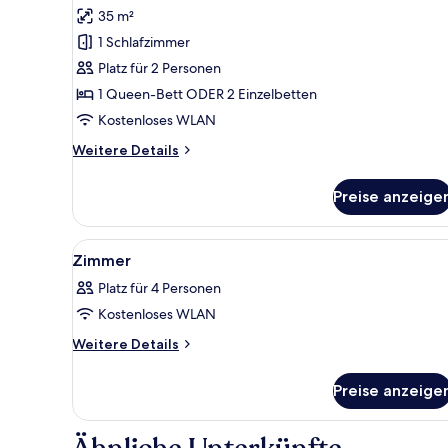
Executive-
Bewertungen)
35 m²
Zimmer
1 Schlafzimmer
anzeigen
Platz für 2 Personen
1 Queen-Bett ODER 2 Einzelbetten
Kostenloses WLAN
Weitere
Weitere Details
Details
für
Preise anzeige
Executive-
Zimmer
Alle
Ein Hotelzimmer mit einem Bet
5
Zimmer
Fotos
Platz für 4 Personen
für
Kostenloses WLAN
Zimmer
anzeigen
Weitere
Weitere Details
Details
für
Preise anzeige
Zimmer