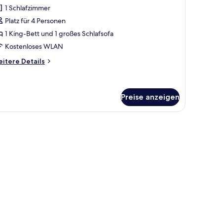
amilienzimmer
Bewertungen)
1 Schlafzimmer
nzeigen
Platz für 4 Personen
1 King-Bett und 1 großes Schlafsofa
Kostenloses WLAN
itere
itere Details
tails
r
milienzimmer
Preise anzeigen
d einer Holzvertäfelung.