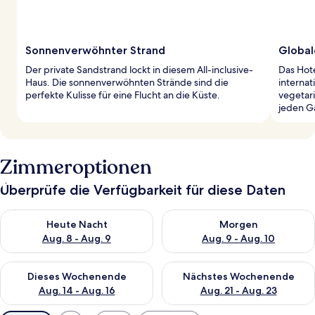
Sonnenverwöhnter Strand
Global
Der private Sandstrand lockt in diesem All-inclusive-
Das Hote
Haus. Die sonnenverwöhnten Strände sind die
interna
perfekte Kulisse für eine Flucht an die Küste.
vegetar
jeden 
Zimmeroptionen
Überprüfe die Verfügbarkeit für diese Daten
Überprüfe die Verfügbarkeit für heute Nacht, Aug. 8 - Aug. 9.
Überprüfe die Verfügbarkeit f
Heute Nacht
Morgen
Aug. 8 - Aug. 9
Aug. 9 - Aug. 10
Überprüfe die Verfügbarkeit für dieses Wochenende, Aug. 14 -
Überprüfe die Verfügbarkeit f
Dieses Wochenende
Nächstes Wochenende
Aug. 14 - Aug. 16
Aug. 21 - Aug. 23