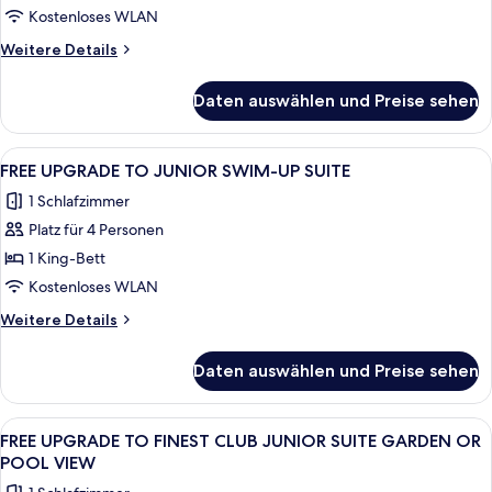
POOL
TWO-
Kostenloses WLAN
STORY
Weitere
Weitere Details
ROOFTOP
Details
für
TERRACE
Daten auswählen und Preise sehen
FREE
SUITE
UPGRADE
WITH
TO
Alle
Ein modernes Hotel mit mehreren Bal
6
PLUNGE
EXCELLENCE
FREE UPGRADE TO JUNIOR SWIM-UP SUITE
Fotos
CLUB
POOL
1 Schlafzimmer
TWO-
für
OCEAN
STORY
Platz für 4 Personen
FREE
VIEW
ROOFTOP
UPGRADE
1 King-Bett
TERRACE
anzeigen
TO
SUITE
Kostenloses WLAN
WITH
JUNIOR
Weitere
Weitere Details
PLUNGE
SWIM-
Details
POOL
UP
für
OCEAN
Daten auswählen und Preise sehen
FREE
SUITE
VIEW
UPGRADE
anzeigen
TO
Alle
Ein modernes Hotelzimmer mit einer g
8
JUNIOR
FREE UPGRADE TO FINEST CLUB JUNIOR SUITE GARDEN OR
Fotos
SWIM-
POOL VIEW
UP
für