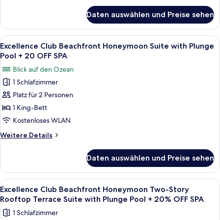
Terrace
für
Suite
Daten auswählen und Preise sehen
Excellence
W/
Club
Plunge
Two
Alle
Ein Balkon mit Holzboden, einer Bade
7
Pool
Story
Excellence Club Beachfront Honeymoon Suite with Plunge
Fotos
Rooftop
+
Pool + 20 OFF SPA
Terrace
für
20%
Blick auf den Ozean
Suite
Excellence
OFF
W/
1 Schlafzimmer
Club
Plunge
SPA
Platz für 2 Personen
Beachfront
Pool
anzeigen
+
Honeymoon
1 King-Bett
20%
Suite
Kostenloses WLAN
OFF
with
SPA
Weitere
Weitere Details
Plunge
Details
Pool
für
Daten auswählen und Preise sehen
Excellence
+
Club
20
Beachfront
Alle
Eine Holzterrasse mit Pool, eine Loun
OFF
9
Honeymoon
Excellence Club Beachfront Honeymoon Two-Story
Fotos
Suite
SPA
Rooftop Terrace Suite with Plunge Pool + 20% OFF SPA
with
für
anzeigen
1 Schlafzimmer
Plunge
Excellence