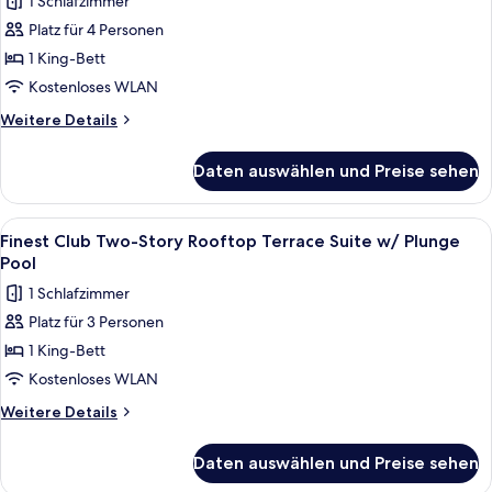
1 Schlafzimmer
SUITE
FREE
Platz für 4 Personen
UPGRADE
1 King-Bett
TO
FINEST
Kostenloses WLAN
CLUB
Weitere
Weitere Details
JUNIOR
Details
für
SUITE
Daten auswählen und Preise sehen
FREE
GARDEN
UPGRADE
OR
TO
Alle
Eine moderne Außenterrasse mit Holzbo
7
POOL
FINEST
Finest Club Two-Story Rooftop Terrace Suite w/ Plunge
Fotos
CLUB
VIEW
Pool
JUNIOR
für
anzeigen
1 Schlafzimmer
SUITE
Finest
GARDEN
Platz für 3 Personen
Club
OR
1 King-Bett
Two-
POOL
VIEW
Story
Kostenloses WLAN
Rooftop
Weitere
Weitere Details
Terrace
Details
für
Suite
Daten auswählen und Preise sehen
Finest
w/
Club