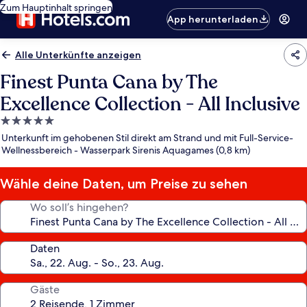
Zum Hauptinhalt springen
App herunterladen
Alle Unterkünfte anzeigen
Finest Punta Cana by The
Excellence Collection - All Inclusive
5.0-
Sterne-
Unterkunft im gehobenen Stil direkt am Strand und mit Full-Service-
Unterkunft
Wellnessbereich - Wasserpark Sirenis Aquagames (0,8 km)
Wähle deine Daten, um Preise zu sehen
Wo soll’s hingehen?
Daten
Gäste