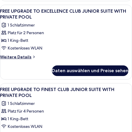
Plunge
Two-
Alle
Ein moderner Poolbereich im Freien mit
8
Pool
Story
FREE UPGRADE TO EXCELLENCE CLUB JUNIOR SUITE WITH
Fotos
Rooftop
anzeigen
PRIVATE POOL
Terrace
für
1 Schlafzimmer
Suite
FREE
w/
Platz für 2 Personen
UPGRADE
Plunge
1 King-Bett
TO
Pool
EXCELLENCE
Kostenloses WLAN
CLUB
Weitere
Weitere Details
JUNIOR
Details
für
SUITE
Daten auswählen und Preise sehen
FREE
WITH
UPGRADE
PRIVATE
TO
Alle
Ein moderner Poolbereich im Freien mi
7
POOL
EXCELLENCE
FREE UPGRADE TO FINEST CLUB JUNIOR SUITE WITH
Fotos
CLUB
anzeigen
PRIVATE POOL
JUNIOR
für
1 Schlafzimmer
SUITE
FREE
WITH
Platz für 4 Personen
UPGRADE
PRIVATE
1 King-Bett
TO
POOL
FINEST
Kostenloses WLAN