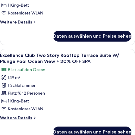
OFF
Honeymoon
1 King-Bett
SPA
Suite
Kostenloses WLAN
with
Weitere
Weitere Details
Plunge
Details
Pool
für
Daten auswählen und Preise sehen
Excellence
Garden
Club
View
Beachfront
Alle
Ein moderner Balkon im Freien mit Hol
+
6
Honeymoon
Excellence Club Two Story Rooftop Terrace Suite W/
Fotos
Suite
20%
Plunge Pool Ocean View + 20% OFF SPA
with
für
OFF
Blick auf den Ozean
Plunge
Excellence
SPA
Pool
149 m²
Club
anzeigen
Garden
1 Schlafzimmer
Two
View
+
Story
Platz für 2 Personen
20%
Rooftop
1 King-Bett
OFF
Terrace
SPA
Kostenloses WLAN
Suite
Weitere
Weitere Details
W/
Details
Plunge
für
Daten auswählen und Preise sehen
Excellence