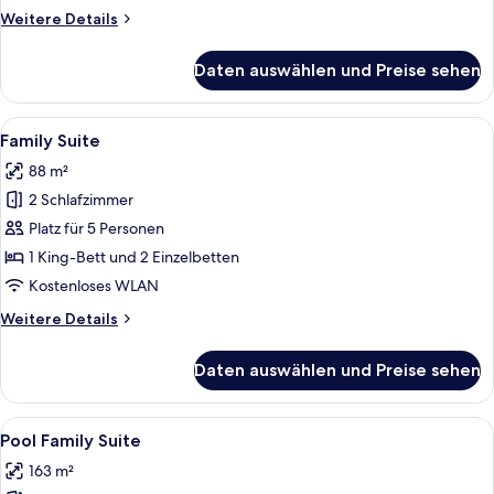
Pool
Weitere
Weitere Details
anzeigen
Details
für
Daten auswählen und Preise sehen
Junior
Suite
with
Alle
Ein modernes Hotelzimmer mit einer g
5
Private
Family Suite
Fotos
Pool
88 m²
für
2 Schlafzimmer
Family
Suite
Platz für 5 Personen
anzeigen
1 King-Bett und 2 Einzelbetten
Kostenloses WLAN
Weitere
Weitere Details
Details
für
Daten auswählen und Preise sehen
Family
Suite
Alle
Ein moderner Poolbereich im Freien mi
7
Pool Family Suite
Fotos
163 m²
für