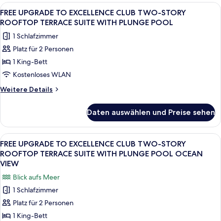
TO
Alle
Eine moderne Außenterrasse mit Holzbo
7
EXCELLENCE
FREE UPGRADE TO EXCELLENCE CLUB TWO-STORY
Fotos
CLUB
ROOFTOP TERRACE SUITE WITH PLUNGE POOL
JUNIOR
für
1 Schlafzimmer
SWIM-
FREE
UP
Platz für 2 Personen
UPGRADE
SUITE
1 King-Bett
TO
EXCELLENCE
Kostenloses WLAN
CLUB
Weitere
Weitere Details
TWO-
Details
für
STORY
Daten auswählen und Preise sehen
FREE
ROOFTOP
UPGRADE
TERRACE
TO
Alle
Ein moderner Balkon im Freien mit Hol
6
SUITE
EXCELLENCE
FREE UPGRADE TO EXCELLENCE CLUB TWO-STORY
Fotos
CLUB
WITH
ROOFTOP TERRACE SUITE WITH PLUNGE POOL OCEAN
TWO-
für
VIEW
PLUNGE
STORY
FREE
POOL
Blick aufs Meer
ROOFTOP
UPGRADE
TERRACE
anzeigen
1 Schlafzimmer
TO
SUITE
Platz für 2 Personen
WITH
EXCELLENCE
PLUNGE
1 King-Bett
CLUB