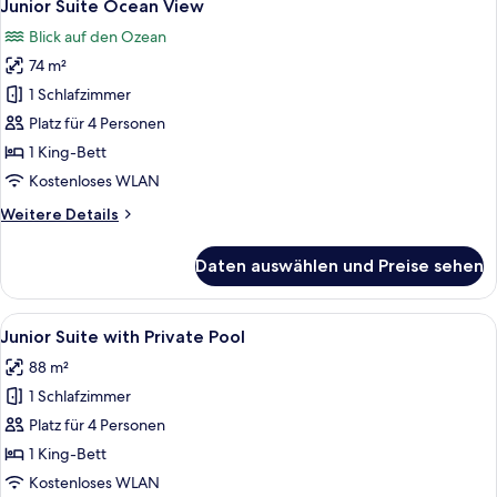
6
Suite
Junior Suite Ocean View
Fotos
Blick auf den Ozean
für
74 m²
Junior
Suite
1 Schlafzimmer
Ocean
Platz für 4 Personen
View
1 King-Bett
anzeigen
Kostenloses WLAN
Weitere
Weitere Details
Details
für
Daten auswählen und Preise sehen
Junior
Suite
Ocean
Alle
Ein moderner Poolbereich im Freien mi
6
View
Junior Suite with Private Pool
Fotos
88 m²
für
1 Schlafzimmer
Junior
Suite
Platz für 4 Personen
with
1 King-Bett
Private
Kostenloses WLAN