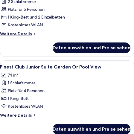
2 Schlafzimmer
Pool
Family
Platz für 5 Personen
Suite
1 King-Bett und 2 Einzelbetten
anzeigen
Kostenloses WLAN
Weitere
Weitere Details
Details
für
Daten auswählen und Preise sehen
Pool
Family
Suite
Alle
Ein modernes Hotelzimmer mit einer g
9
Finest Club Junior Suite Garden Or Pool View
Fotos
74 m²
für
1 Schlafzimmer
Finest
Club
Platz für 4 Personen
Junior
1 King-Bett
Suite
Kostenloses WLAN
Garden
Weitere
Weitere Details
Or
Details
Pool
für
Daten auswählen und Preise sehen
Finest
View