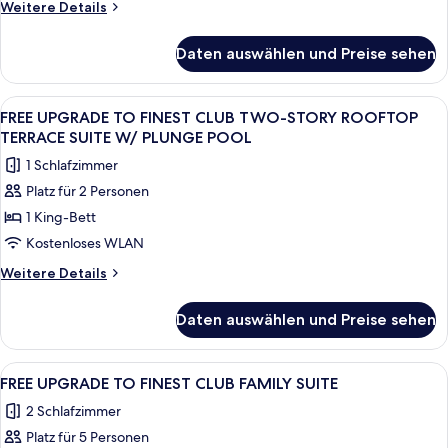
Weitere
Weitere Details
SUITE
Details
anzeigen
für
Daten auswählen und Preise sehen
FREE
UPGRADE
TO
Alle
Eine moderne Außenterrasse mit Holzbo
7
FAMILY
FREE UPGRADE TO FINEST CLUB TWO-STORY ROOFTOP
Fotos
SUITE
TERRACE SUITE W/ PLUNGE POOL
für
1 Schlafzimmer
FREE
Platz für 2 Personen
UPGRADE
1 King-Bett
TO
FINEST
Kostenloses WLAN
CLUB
Weitere
Weitere Details
TWO-
Details
für
STORY
Daten auswählen und Preise sehen
FREE
ROOFTOP
UPGRADE
TERRACE
TO
Alle
Zwei Betten mit geometrischen Kopfte
7
SUITE
FINEST
FREE UPGRADE TO FINEST CLUB FAMILY SUITE
Fotos
CLUB
W/
2 Schlafzimmer
TWO-
für
PLUNGE
STORY
Platz für 5 Personen
FREE