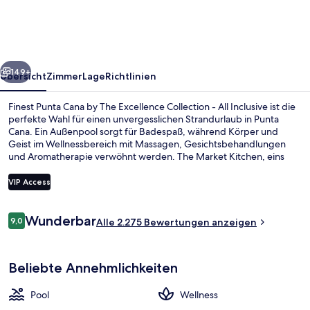
by
The
Excellence
rück
Weiter
Collection
149+
Übersicht
Zimmer
Lage
Richtlinien
-
Finest Punta Cana by The Excellence Collection - All Inclusive ist die
All
perfekte Wahl für einen unvergesslichen Strandurlaub in Punta
Cana. Ein Außenpool sorgt für Badespaß, während Körper und
Inclusive
Geist im Wellnessbereich mit Massagen, Gesichtsbehandlungen
und Aromatherapie verwöhnt werden. The Market Kitchen, eins
von 11 Restaurants, serviert internationale Küche und ist zum
Frühstück, Mittagessen und Abendessen geöffnet. Als weitere
VIP Access
Highlights bietet diese Unterkunft im luxuriösen Stil 17
Bars/Lounges, einen kostenlosen Kinderclub und einen
Bewertungen
Fitnessbereich. Der Pool und das hilfsbereite Personal erhalten tolle
Wunderbar
9,0
Ansicht von oben
Alle 2.275 Bewertungen anzeigen
9,0 von 10.
Bewertungen von anderen Reisenden.
Beliebte Annehmlichkeiten
Pool
Wellness