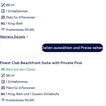
für
88 m²
Finest
Club
1 Schlafzimmer
Beachfront
Platz für 4 Personen
Suite
1 King-Bett
anzeigen
Kostenloses WLAN
Weitere
Weitere Details
Details
für
Daten auswählen und Preise sehen
Finest
Club
Beachfront
Alle
Ein Schwimmbecken mit Liegestühlen
9
Suite
Finest Club Beachfront Suite with Private Pool
Fotos
Blick auf den Ozean
für
88 m²
Finest
Club
1 Schlafzimmer
Beachfront
Platz für 4 Personen
Suite
1 King-Bett und 1 Queen-Schlafsofa
with
Kostenloses WLAN
Private