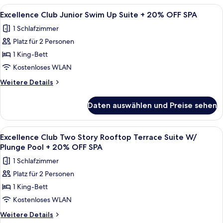
20%
Junior
Alle
Ein Poolbereich mit Liegestühlen und 
9
OFF
Suite
Excellence Club Junior Swim Up Suite + 20% OFF SPA
Fotos
with
SPA
1 Schlafzimmer
Private
für
anzeigen
Pool
Platz für 2 Personen
Excellence
+
Club
1 King-Bett
20%
Junior
OFF
Kostenloses WLAN
SPA
Swim
Weitere
Weitere Details
Up
Details
Suite
für
Daten auswählen und Preise sehen
Excellence
+
Club
20%
Junior
Alle
Eine moderne Außenterrasse mit Holzbo
OFF
7
Swim
Excellence Club Two Story Rooftop Terrace Suite W/
Fotos
Up
SPA
Plunge Pool + 20% OFF SPA
Suite
für
anzeigen
1 Schlafzimmer
+
Excellence
20%
Platz für 2 Personen
Club
OFF
1 King-Bett
Two
SPA
Story
Kostenloses WLAN
Rooftop
Weitere
Weitere Details
Details