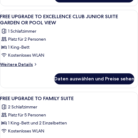
Pool
Club
Ocean
Two
Alle
Ein modernes Wohnzimmer mit Blick au
View
7
Story
FREE UPGRADE TO EXCELLENCE CLUB JUNIOR SUITE
Fotos
+
Rooftop
GARDEN OR POOL VIEW
Terrace
für
20%
1 Schlafzimmer
Suite
FREE
OFF
W/
Platz für 2 Personen
UPGRADE
SPA
Plunge
1 King-Bett
TO
Pool
anzeigen
Ocean
EXCELLENCE
Kostenloses WLAN
View
CLUB
Weitere
Weitere Details
+
JUNIOR
Details
20%
für
SUITE
OFF
Daten auswählen und Preise sehen
FREE
SPA
GARDEN
UPGRADE
OR
TO
Alle
Ein modernes Hotelzimmer mit einer g
5
POOL
EXCELLENCE
FREE UPGRADE TO FAMILY SUITE
Fotos
CLUB
VIEW
2 Schlafzimmer
JUNIOR
für
anzeigen
SUITE
Platz für 5 Personen
FREE
GARDEN
UPGRADE
1 King-Bett und 2 Einzelbetten
OR
TO
POOL
Kostenloses WLAN
VIEW
FAMILY