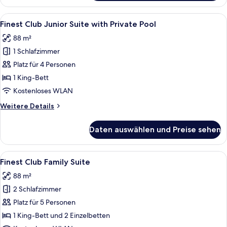
Club
anzeigen
Junior
Alle
Ein moderner Poolbereich im Freien mi
7
Suite
Finest Club Junior Suite with Private Pool
Fotos
Garden
88 m²
Or
für
Pool
1 Schlafzimmer
Finest
View
Club
Platz für 4 Personen
Junior
1 King-Bett
Suite
Kostenloses WLAN
with
Weitere
Weitere Details
Private
Details
Pool
für
Daten auswählen und Preise sehen
Finest
anzeigen
Club
Junior
Alle
Zwei Betten mit geometrischen Kopfte
8
Suite
Finest Club Family Suite
Fotos
with
88 m²
Private
für
Pool
2 Schlafzimmer
Finest
Club
Platz für 5 Personen
Family
1 King-Bett und 2 Einzelbetten
Suite