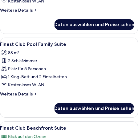
Kostenloses WLAN
anzeigen
Weitere
Weitere Details
Details
für
Daten auswählen und Preise sehen
Finest
Club
Family
Alle
Zwei Betten mit geometrischen Kopfte
9
Suite
Finest Club Pool Family Suite
Fotos
88 m²
für
2 Schlafzimmer
Finest
Club
Platz für 5 Personen
Pool
1 King-Bett und 2 Einzelbetten
Family
Kostenloses WLAN
Suite
Weitere
Weitere Details
anzeigen
Details
für
Daten auswählen und Preise sehen
Finest
Club
Pool
Alle
Ein modernes Wohnzimmer mit Blick a
7
Family
Finest Club Beachfront Suite
Fotos
Suite
Blick auf den Ozean