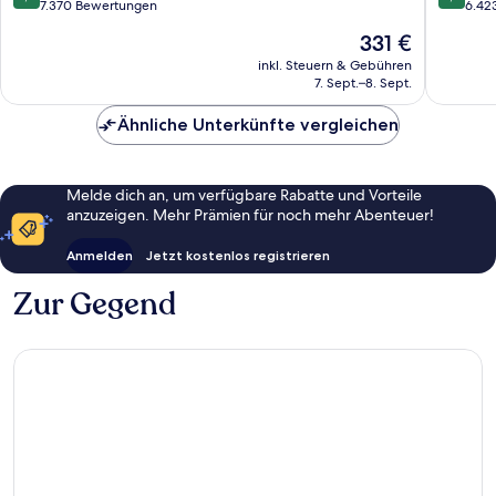
-
-
von
von
7.370 Bewertungen
6.42
All
All
10,
10,
Der
331 €
Inclusive
Inclusiv
Sehr
Wunder
Preis
Bávaro
Bávaro
gut,
6.423
inkl. Steuern & Gebühren
beträgt
7. Sept.–8. Sept.
7.370
Bewert
331 €
Bewertungen
Ähnliche Unterkünfte vergleichen
Melde dich an, um verfügbare Rabatte und Vorteile
anzuzeigen. Mehr Prämien für noch mehr Abenteuer!
Anmelden
Jetzt kostenlos registrieren
Zur Gegend