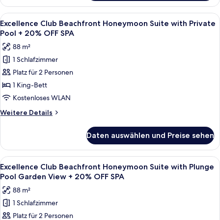
Club
OFF
Imperial
Alle
Ein Poolbereich mit Blick auf den St
SPA
12
Suite
Excellence Club Beachfront Honeymoon Suite with Private
Fotos
with
anzeigen
Pool + 20% OFF SPA
Plunge
für
88 m²
Pool
Excellence
+
1 Schlafzimmer
Club
20%
Platz für 2 Personen
Beachfront
OFF
SPA
Honeymoon
1 King-Bett
Suite
Kostenloses WLAN
with
Weitere
Weitere Details
Private
Details
Pool
für
Daten auswählen und Preise sehen
Excellence
+
Club
20%
Beachfront
Alle
Ein Balkon mit Holzboden, einer Bade
OFF
9
Honeymoon
Excellence Club Beachfront Honeymoon Suite with Plunge
Fotos
Suite
SPA
Pool Garden View + 20% OFF SPA
with
für
anzeigen
88 m²
Private
Excellence
Pool
1 Schlafzimmer
Club
+
Platz für 2 Personen
Beachfront
20%