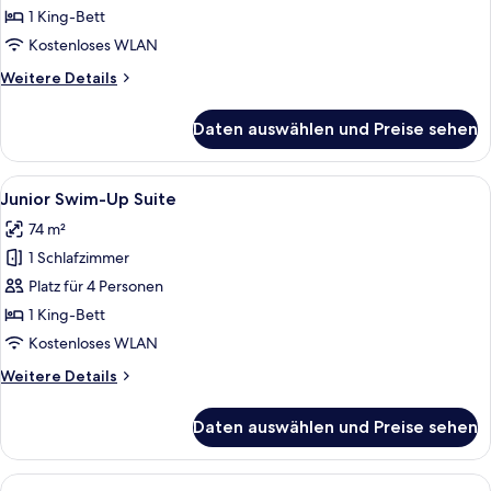
with
1 King-Bett
Plunge
Kostenloses WLAN
Pool
Weitere
Weitere Details
anzeigen
Details
für
Daten auswählen und Preise sehen
Terrace
Suite
with
Alle
Ein modernes Hotel mit mehreren Bal
6
Plunge
Junior Swim-Up Suite
Fotos
Pool
74 m²
für
1 Schlafzimmer
Junior
Swim-
Platz für 4 Personen
Up
1 King-Bett
Suite
Kostenloses WLAN
anzeigen
Weitere
Weitere Details
Details
für
Daten auswählen und Preise sehen
Junior
Swim-
Up
Alle
Ein modernes Wohnzimmer mit Balkon 