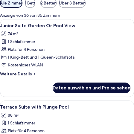
Verfügbare
Alle Zimmer
1 Bett
2 Betten
Über 3 Betten
Filter
für
Anzeige von 36 von 36 Zimmern
Zimmer
Alle
Ein modernes Wohnzimmer mit einem b
5
Junior Suite Garden Or Pool View
Fotos
74 m²
für
1 Schlafzimmer
Junior
Suite
Platz für 4 Personen
Garden
1 King-Bett und 1 Queen-Schlafsofa
Or
Kostenloses WLAN
Pool
Weitere
Weitere Details
View
Details
anzeigen
für
Daten auswählen und Preise sehen
Junior
Suite
Garden
Alle
Ein ordentlich bezogenes Bett mit wei
6
Or
Terrace Suite with Plunge Pool
Fotos
Pool
88 m²
View
für
1 Schlafzimmer
Terrace
Suite
Platz für 4 Personen