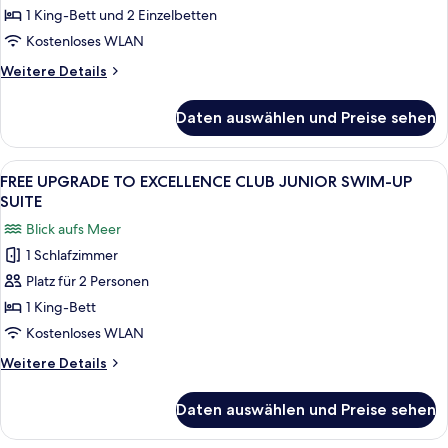
POOL
ROOFTOP
UPGRADE
1 King-Bett und 2 Einzelbetten
TERRACE
anzeigen
TO
SUITE
Kostenloses WLAN
W/
FINEST
Weitere
Weitere Details
PLUNGE
CLUB
Details
POOL
FAMILY
für
Daten auswählen und Preise sehen
FREE
SUITE
UPGRADE
anzeigen
TO
Alle
Eine Frau entspannt in einer Hängema
6
FINEST
FREE UPGRADE TO EXCELLENCE CLUB JUNIOR SWIM-UP
Fotos
CLUB
SUITE
FAMILY
für
Blick aufs Meer
SUITE
FREE
1 Schlafzimmer
UPGRADE
Platz für 2 Personen
TO
EXCELLENCE
1 King-Bett
CLUB
Kostenloses WLAN
JUNIOR
Weitere
Weitere Details
SWIM-
Details
UP
für
Daten auswählen und Preise sehen
FREE
SUITE
UPGRADE
anzeigen