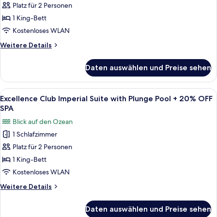
Pool
Platz für 2 Personen
Club
+
1 King-Bett
Beachfront
20
OFF
Honeymoon
Kostenloses WLAN
SPA
Two-
Weitere
Weitere Details
Story
Details
für
Rooftop
Daten auswählen und Preise sehen
Excellence
Terrace
Club
Suite
Beachfront
Alle
Eine Holzterrasse mit Pool, Tisch mit
10
with
Honeymoon
Excellence Club Imperial Suite with Plunge Pool + 20% OFF
Fotos
Two-
Plunge
SPA
Story
für
Pool
Blick auf den Ozean
Rooftop
Excellence
+
Terrace
1 Schlafzimmer
Club
Suite
20%
Platz für 2 Personen
Imperial
with
OFF
Plunge
Suite
1 King-Bett
SPA
Pool
with
Kostenloses WLAN
anzeigen
+
Plunge
20%
Weitere
Weitere Details
Pool
OFF
Details
SPA
+
für
Daten auswählen und Preise sehen
Excellence
20%