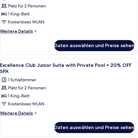
für
Plunge
Platz für 2 Personen
Junior-
Pool
Suite
1 King-Bett
anzeigen
Kostenloses WLAN
Weitere
Weitere Details
Details
für
Daten auswählen und Preise sehen
Junior-
Suite
Alle
Ein moderner Poolbereich im Freien mit
8
Excellence Club Junior Suite with Private Pool + 20% OFF
Fotos
SPA
für
1 Schlafzimmer
Excellence
Platz für 2 Personen
Club
1 King-Bett
Junior
Suite
Kostenloses WLAN
with
Weitere
Weitere Details
Private
Details
für
Pool
Daten auswählen und Preise sehen
Excellence
+
Club