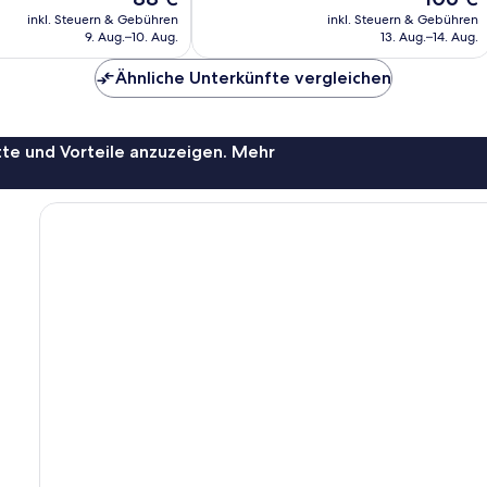
Preis
Preis
Bewertungen
inkl. Steuern & Gebühren
inkl. Steuern & Gebühren
beträgt
beträgt
9. Aug.–10. Aug.
13. Aug.–14. Aug.
88 €
106 €
Ähnliche Unterkünfte vergleichen
te und Vorteile anzuzeigen. Mehr