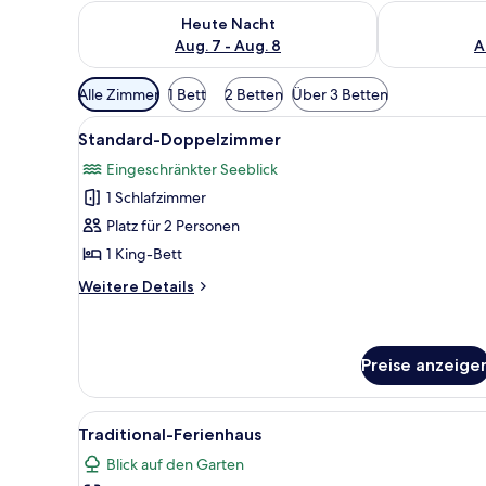
Überprüfe die Verfügbarkeit für heute Nacht, Aug. 7
Überprüfe die
Heute Nacht
Aug. 7 - Aug. 8
A
Verfügbare
Alle Zimmer
1 Bett
2 Betten
Über 3 Betten
Filter
Alle
Ein Gehege mit zwei Straußen
für
7
Standard-Doppelzimmer
Fotos
Zimmer
Eingeschränkter Seeblick
für
1 Schlafzimmer
Standard-
Doppelzimmer
Platz für 2 Personen
anzeigen
1 King-Bett
Weitere
Weitere Details
Details
für
Standard-
Doppelzimmer
Preise anzeige
Alle
Ein rustikales Gebäude mit ein
20
Traditional-Ferienhaus
Fotos
Blick auf den Garten
für