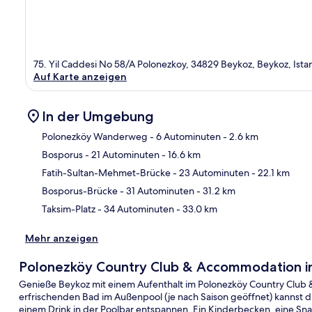
75. Yil Caddesi No 58/A Polonezkoy, 34829 Beykoz, Beykoz, Ist
Auf Karte anzeigen
In der Umgebung
Polonezköy Wanderweg
- 6 Autominuten
- 2.6 km
Bosporus
- 21 Autominuten
- 16.6 km
Kar
Fatih-Sultan-Mehmet-Brücke
- 23 Autominuten
- 22.1 km
Bosporus-Brücke
- 31 Autominuten
- 31.2 km
Taksim-Platz
- 34 Autominuten
- 33.0 km
Mehr anzeigen
Polonezköy Country Club & Accommodation in 
Genieße Beykoz mit einem Aufenthalt im Polonezköy Country Club 
erfrischenden Bad im Außenpool (je nach Saison geöffnet) kannst du
einem Drink in der Poolbar entspannen. Ein Kinderbecken, eine Sn