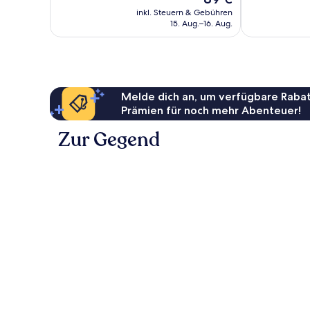
Wunderbar,
Preis
Bewertungen
418
inkl. Steuern & Gebühren
beträgt
15. Aug.–16. Aug.
Bewertungen
89 €
Melde dich an, um verfügbare Rabat
Prämien für noch mehr Abenteuer!
Zur Gegend