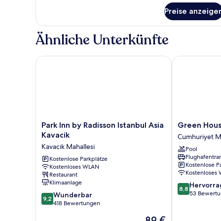
Preise anzeige
Ähnliche Unterkünfte
Park Inn by Radisson Istanbul Asia Kavacik
Green House 
Park
Green
Park Inn by Radisson Istanbul Asia
Green Hous
Inn
House
Kavacik
Cumhuriyet Ma
by
Garden
Kavacık Mahallesi
Pool
Radisson
Park
Flughafentra
Istanbul
Kostenlose Parkplätze
Cumhuriyet
Kostenlose P
Kostenloses WLAN
Asia
Mahallesi
Kostenloses
Restaurant
Kavacik
Klimaanlage
8.8
Hervorr
Kavacık
8,8
von
53 Bewert
9.2
Mahallesi
Wunderbar
9,2
10,
von
418 Bewertungen
Hervorragend
10,
Der
89 €
53