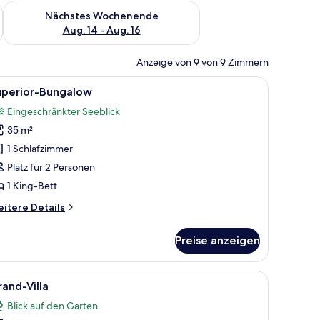
es Wochenende, Aug. 7 - Aug. 9.
Überprüfe die Verfügbarkeit für nächstes Wochenende, Aug. 1
Nächstes Wochenende
Aug. 14 - Aug. 16
Anzeige von 9 von 9 Zimmern
inwegen, Holzbanken und einem weißen Gebäude mit Schornstein.
le
Ein gemütlicher Raum mit einem Steincheminée,
13
uperior-Bungalow
otos
Eingeschränkter Seeblick
ür
35 m²
uperior-
ungalow
1 Schlafzimmer
nzeigen
Platz für 2 Personen
1 King-Bett
itere
itere Details
tails
r
Preise anzeigen
perior-
ngalow
ndament, geneigtem Dach und Schornstein. Vor der Hütte befindet sich eine
le
Ein rustikales Gebäude mit weißer Fassade, u
16
and-Villa
otos
Blick auf den Garten
ür