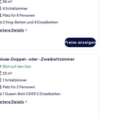
55 m²
rand-
lla
4 Schlafzimmer
nzeigen
Platz für 8 Personen
2 King-Betten und 4 Einzelbetten
itere
itere Details
tails
r
Preise anzeigen
and-
lla
t, Nachttischen, einem Spiegel und einer Holztür.
le
Ein Schlafzimmer mit einem großen Bett, ein
4
eluxe-Doppel- oder -Zweibettzimmer
otos
Blick auf den See
ür
25 m²
eluxe-
oppel-
1 Schlafzimmer
der
Platz für 2 Personen
1 Queen-Bett ODER 2 Einzelbetten
weibettzimmer
itere
itere Details
nzeigen
tails
r
luxe-