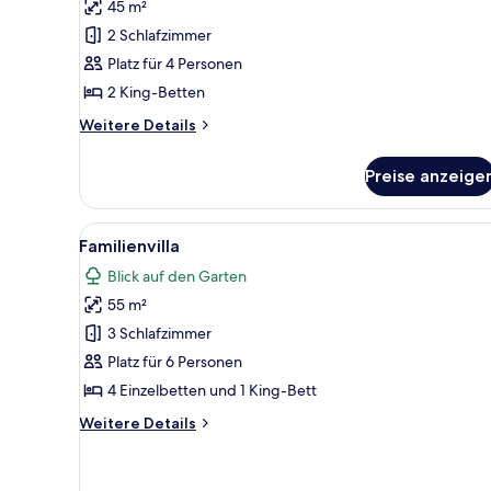
45 m²
Traditional-
Ferienhaus
2 Schlafzimmer
anzeigen
Platz für 4 Personen
2 King-Betten
Weitere
Weitere Details
Details
für
Preise anzeige
Traditional-
Ferienhaus
Alle
Ein Picknickplatz mit einer B
19
Familienvilla
Fotos
Blick auf den Garten
für
55 m²
Familienvilla
anzeigen
3 Schlafzimmer
Platz für 6 Personen
4 Einzelbetten und 1 King-Bett
Weitere
Weitere Details
Details
für
Familienvilla