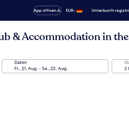
•
App öffnen
EUR
Unterkunft registr
ub & Accommodation in the 
Daten
G