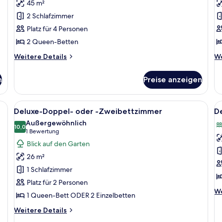
45 m²
Deluxe-
G
Ferienhaus
Vi
2 Schlafzimmer
anzeigen
a
Platz für 4 Personen
2 Queen-Betten
Weitere
We
Weitere Details
We
Details
De
für
fü
n
Preise anzeigen
Deluxe-
Gr
Ferienhaus
Vi
ank und einem kleinen Gebäude mit spitzem Dach.
Alle
Ein Schlafzimmer mit einem großen Bet
Al
5
Deluxe-Doppel- oder -Zweibettzimmer
D
Fotos
F
Außergewöhnlich
für
10,0
f
10,0 von 10
(1
1 Bewertung
Deluxe-
D
Bewertung)
Blick auf den Garten
Doppel-
D
26 m²
oder
o
1 Schlafzimmer
-
-
Platz für 2 Personen
Zweibettzimmer
Z
We
We
1 Queen-Bett ODER 2 Einzelbetten
anzeigen
a
De
fü
Weitere
Weitere Details
De
Details