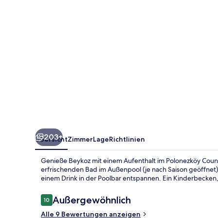
Accommodation
in
the
Wildlife
Park
203+
Übersicht
Zimmer
Lage
Richtlinien
Genieße Beykoz mit einem Aufenthalt im Polonezköy Count
erfrischenden Bad im Außenpool (je nach Saison geöffnet) 
einem Drink in der Poolbar entspannen. Ein Kinderbecken
Bewertungen
Außergewöhnlich
10
10 von 10.
Alle 9 Bewertungen anzeigen