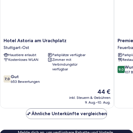
Hotel
Premier
Hotel Astoria am Urachplatz
Premie
Astoria
Inn
Stuttgart-Ost
Feuerb
am
Stuttgar
Haustiere erlaubt
Parkplätze verfügbar
Parkpl
Urachplatz
Feuerba
Kostenloses WLAN
Zimmer mit
Restau
Stuttgart-
Feuerba
Verbindungstür
Ost
9.0
Wun
verfügbar
9,0
von
107 
7.0
Gut
10,
7,0
von
653 Bewertungen
Wunder
10,
107
Der
44 €
Gut,
Bewert
Preis
653
inkl. Steuern & Gebühren
beträgt
9. Aug.–10. Aug.
Bewertungen
44 €
Ähnliche Unterkünfte vergleichen
Melde dich an, um verfügbare Rabatte und Vorteile