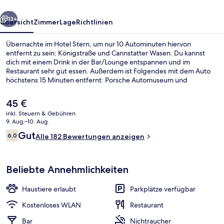
rück
Weiter
13+
Übersicht
Zimmer
Lage
Richtlinien
Übernachte im Hotel Stern, um nur 10 Autominuten hiervon
entfernt zu sein: Königstraße und Cannstatter Wasen. Du kannst
dich mit einem Drink in der Bar/Lounge entspannen und im
Restaurant sehr gut essen. Außerdem ist Folgendes mit dem Auto
höchstens 15 Minuten entfernt: Porsche Automuseum und
Mercedes-Benz Museum. Die Unterkunft ist nur einen kurzen
Fußmarsch von den öffentlichen Verkehrsmitteln entfernt: Bis zur U-
Der
45 €
Bahn sind es wenige Schritte (U-Bahn-Station Metzstraße) bzw. 7
aktuelle
inkl. Steuern & Gebühren
Minuten (U-Bahn-Station Mineralbäder).
Preis
9. Aug.–10. Aug.
Rezeption
beträgt
Bewertungen
Gut
6,0
Alle 182 Bewertungen anzeigen
45 €.
6,0 von 10.
Beliebte Annehmlichkeiten
Haustiere erlaubt
Parkplätze verfügbar
Kostenloses WLAN
Restaurant
Bar
Nichtraucher