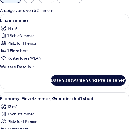
Filter
für
Anzeige von 6 von 6 Zimmern
Zimmer
Alle
Ein kleines Schlafzimmer mit einem Be
6
Einzelzimmer
Fotos
14 m²
für
1 Schlafzimmer
Einzelzimmer
anzeigen
Platz für 1 Person
1 Einzelbett
Kostenloses WLAN
Weitere
Weitere Details
Details
für
Daten auswählen und Preise sehen
Einzelzimmer
Alle
Ein kleines Zimmer mit einem Einzelbe
6
Economy-Einzelzimmer, Gemeinschaftsbad
Fotos
12 m²
für
1 Schlafzimmer
Economy-
Einzelzimmer,
Platz für 1 Person
Gemeinschaftsbad