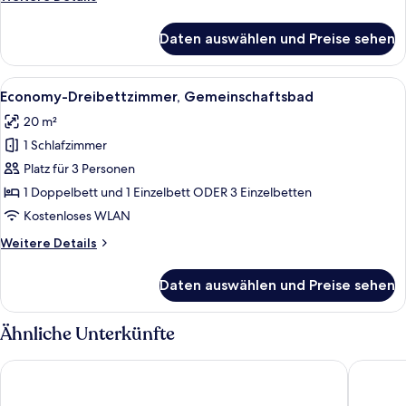
Details
für
Daten auswählen und Preise sehen
Dreibettzimmer
Alle
Ein ordentlich bezogenes Bett mit we
7
Economy-Dreibettzimmer, Gemeinschaftsbad
Fotos
20 m²
für
1 Schlafzimmer
Economy-
Dreibettzimmer,
Platz für 3 Personen
Gemeinschaftsbad
1 Doppelbett und 1 Einzelbett ODER 3 Einzelbetten
anzeigen
Kostenloses WLAN
Weitere
Weitere Details
Details
für
Daten auswählen und Preise sehen
Economy-
Dreibettzimmer,
Gemeinschaftsbad
Ähnliche Unterkünfte
Hotel Astoria am Urachplatz
Premier 