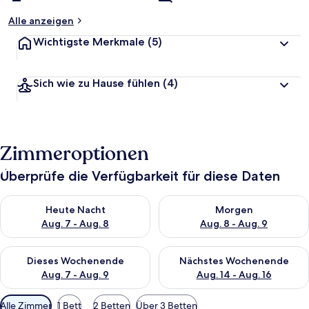
Alle anzeigen
Wichtigste Merkmale
(5)
Sich wie zu Hause fühlen
(4)
Zimmeroptionen
Überprüfe die Verfügbarkeit für diese Daten
Überprüfe die Verfügbarkeit für heute Nacht, Aug. 7 - Aug. 8.
Überprüfe die Verfügbarkeit f
Heute Nacht
Morgen
Aug. 7 - Aug. 8
Aug. 8 - Aug. 9
Überprüfe die Verfügbarkeit für dieses Wochenende, Aug. 7 - 
Überprüfe die Verfügbarkeit f
Dieses Wochenende
Nächstes Wochenende
Aug. 7 - Aug. 9
Aug. 14 - Aug. 16
Verfügbare
Alle Zimmer
1 Bett
2 Betten
Über 3 Betten