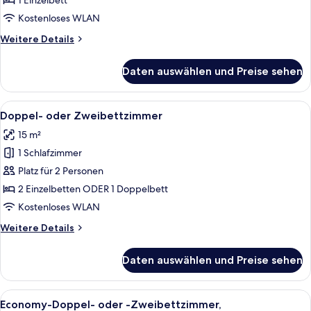
1 Einzelbett
anzeigen
Kostenloses WLAN
Weitere
Weitere Details
Details
für
Daten auswählen und Preise sehen
Economy-
Einzelzimmer,
Gemeinschaftsbad
Alle
Ein ordentlich eingerichtetes Schlafz
8
Doppel- oder Zweibettzimmer
Fotos
15 m²
für
1 Schlafzimmer
Doppel-
oder
Platz für 2 Personen
Zweibettzimmer
2 Einzelbetten ODER 1 Doppelbett
anzeigen
Kostenloses WLAN
Weitere
Weitere Details
Details
für
Daten auswählen und Preise sehen
Doppel-
oder
Zweibettzimmer
Alle
Ein ordentlich bezogenes Bett mit weiß
8
Economy-Doppel- oder -Zweibettzimmer,