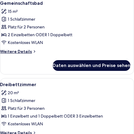
Fotos
Gemeinschaftsbad
für
15 m²
Economy-
1 Schlafzimmer
Doppel-
Platz für 2 Personen
oder
-
2 Einzelbetten ODER 1 Doppelbett
Zweibettzimmer,
Kostenloses WLAN
Gemeinschaftsbad
Weitere
Weitere Details
anzeigen
Details
für
Daten auswählen und Preise sehen
Economy-
Doppel-
oder
Alle
Ein ordentlich bezogenes Bett mit we
7
-
Dreibettzimmer
Fotos
Zweibettzimmer,
20 m²
Gemeinschaftsbad
für
1 Schlafzimmer
Dreibettzimmer
anzeigen
Platz für 3 Personen
1 Einzelbett und 1 Doppelbett ODER 3 Einzelbetten
Kostenloses WLAN
Weitere
Weitere Details