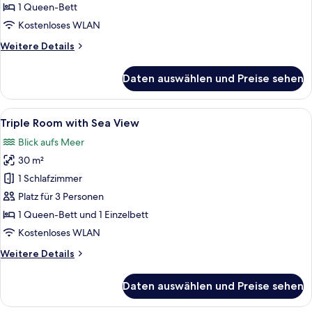
View
1 Queen-Bett
anzeigen
Kostenloses WLAN
Weitere
Weitere Details
Details
für
Daten auswählen und Preise sehen
Deluxe
Cement
Sea
Alle
Ein Zimmer mit zwei Betten, Holzwän
8
View
Triple Room with Sea View
Fotos
Blick aufs Meer
für
30 m²
Triple
Room
1 Schlafzimmer
with
Platz für 3 Personen
Sea
1 Queen-Bett und 1 Einzelbett
View
Kostenloses WLAN
anzeigen
Weitere
Weitere Details
Details
für
Daten auswählen und Preise sehen
Triple
Room