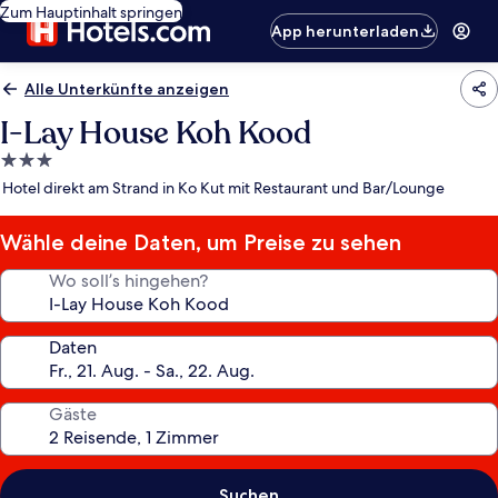
Zum Hauptinhalt springen
App herunterladen
Alle Unterkünfte anzeigen
I-Lay House Koh Kood
3.0-
Sterne-
Hotel direkt am Strand in Ko Kut mit Restaurant und Bar/Lounge
Unterkunft
Wähle deine Daten, um Preise zu sehen
Wo soll’s hingehen?
Daten
Gäste
Suchen