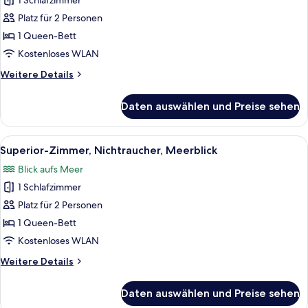
1 Schlafzimmer
Standardzimmer,
Nichtraucher,
Platz für 2 Personen
Gartenblick
1 Queen-Bett
anzeigen
Kostenloses WLAN
Weitere
Weitere Details
Details
für
Daten auswählen und Preise sehen
Standardzimmer,
Nichtraucher,
Gartenblick
Alle
Ein Schlafzimmer mit einem Bett, eine
5
Superior-Zimmer, Nichtraucher, Meerblick
Fotos
Blick aufs Meer
für
1 Schlafzimmer
Superior-
Zimmer,
Platz für 2 Personen
Nichtraucher,
1 Queen-Bett
Meerblick
Kostenloses WLAN
anzeigen
Weitere
Weitere Details
Details
für
Daten auswählen und Preise sehen
Superior-