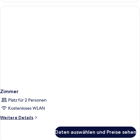
Zimmer
Platz für 2 Personen
Kostenloses WLAN
Weitere
Weitere Details
Details
für
Daten auswählen und Preise sehen
Zimmer