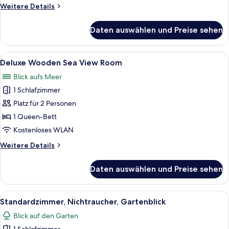
Weitere
Weitere Details
Details
für
Daten auswählen und Preise sehen
Classic-
Zelt
Alle
Eine Holzjagdhaus mit Veranda, einer T
6
Deluxe Wooden Sea View Room
Fotos
Blick aufs Meer
für
1 Schlafzimmer
Deluxe
Wooden
Platz für 2 Personen
Sea
1 Queen-Bett
View
Kostenloses WLAN
Room
Weitere
Weitere Details
anzeigen
Details
für
Daten auswählen und Preise sehen
Deluxe
Wooden
Sea
Alle
Standardzimmer, Nichtraucher, Garte
6
View
Standardzimmer, Nichtraucher, Gartenblick
Fotos
Room
Blick auf den Garten
für