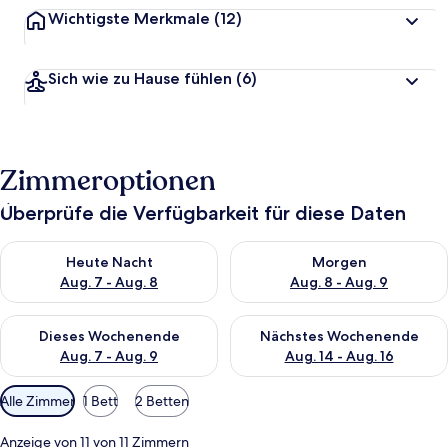
Wichtigste Merkmale
(12)
Sich wie zu Hause fühlen
(6)
Zimmeroptionen
Überprüfe die Verfügbarkeit für diese Daten
Überprüfe die Verfügbarkeit für heute Nacht, Aug. 7 - Aug. 8.
Überprüfe die Verfügbarkeit f
Heute Nacht
Morgen
Aug. 7 - Aug. 8
Aug. 8 - Aug. 9
Überprüfe die Verfügbarkeit für dieses Wochenende, Aug. 7 - 
Überprüfe die Verfügbarkeit f
Dieses Wochenende
Nächstes Wochenende
Aug. 7 - Aug. 9
Aug. 14 - Aug. 16
Verfügbare
Alle Zimmer
1 Bett
2 Betten
Filter
für
Anzeige von 11 von 11 Zimmern