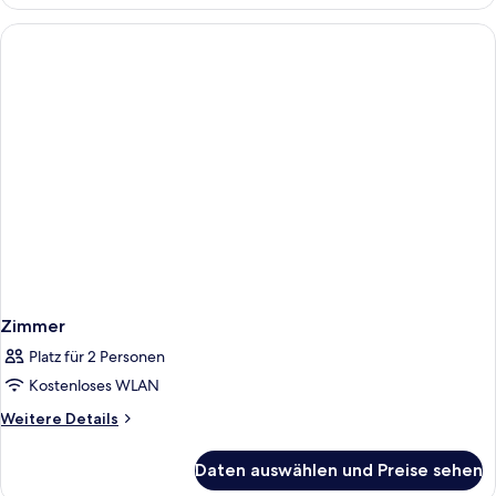
Zimmer,
Nichtraucher,
Meerblick
Zimmer
Platz für 2 Personen
Kostenloses WLAN
Weitere
Weitere Details
Details
für
Daten auswählen und Preise sehen
Zimmer