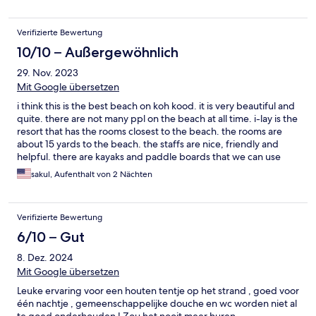
Verifizierte Bewertung
10/10 – Außergewöhnlich
29. Nov. 2023
Mit Google übersetzen
i think this is the best beach on koh kood. it is very beautiful and
quite. there are not many ppl on the beach at all time. i-lay is the
resort that has the rooms closest to the beach. the rooms are
about 15 yards to the beach. the staffs are nice, friendly and
helpful. there are kayaks and paddle boards that we can use
free of charge. we enjoy the stay and will definitely come back.
sakul, Aufenthalt von 2 Nächten
Verifizierte Bewertung
6/10 – Gut
8. Dez. 2024
Mit Google übersetzen
Leuke ervaring voor een houten tentje op het strand , goed voor
één nachtje , gemeenschappelijke douche en wc worden niet al