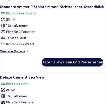
Zimmer
Alle
Ein Zimmer mit Holzboden, einem Bett
18
Standardzimmer, 1 Schlafzimmer, Nichtraucher, Strandblick
Fotos
Blick auf den Strand
für
25 m²
Standardzimmer,
1
1 Schlafzimmer
Schlafzimmer,
Platz für 2 Personen
Nichtraucher,
1 Queen-Bett
Strandblick
Kostenloses WLAN
anzeigen
Weitere
Weitere Details
Details
für
Daten auswählen und Preise sehen
Standardzimmer,
1
Schlafzimmer,
Alle
Ein Schlafzimmer mit einem großen Bet
9
Nichtraucher,
Deluxe Cement Sea View
Fotos
Strandblick
Blick aufs Meer
für
30 m²
Deluxe
Cement
1 Schlafzimmer
Sea
Platz für 2 Personen