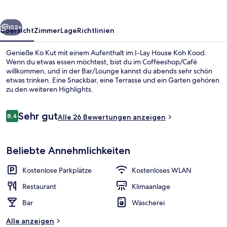
Kood
rück
Weiter
102+
Übersicht
Zimmer
Lage
Richtlinien
Genieße Ko Kut mit einem Aufenthalt im I-Lay House Koh Kood.
Wenn du etwas essen möchtest, bist du im Coffeeshop/Café
willkommen, und in der Bar/Lounge kannst du abends sehr schön
etwas trinken. Eine Snackbar, eine Terrasse und ein Garten gehören
zu den weiteren Highlights.
Bewertungen
Sehr gut
8,4
Alle 26 Bewertungen anzeigen
8,4 von 10.
Strand-/Meerblick
Beliebte Annehmlichkeiten
Kostenlose Parkplätze
Kostenloses WLAN
Restaurant
Klimaanlage
Bar
Wäscherei
Alle anzeigen