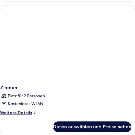
Zimmer
Platz für 2 Personen
Kostenloses WLAN
Weitere
Weitere Details
Details
für
Daten auswählen und Preise sehen
Zimmer