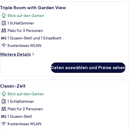
with
Alle
Ein rustikales Holzhaus mit überdacht
7
Sea
Triple Room with Garden View
Fotos
View
Blick auf den Garten
für
1 Schlafzimmer
Triple
Room
Platz für 3 Personen
with
1 Queen-Bett und 1 Einzelbett
Garden
Kostenloses WLAN
View
Weitere
Weitere Details
anzeigen
Details
für
Daten auswählen und Preise sehen
Triple
Room
with
Alle
Ein Strandbereich mit Schaukeln, eine
14
Garden
Classic-Zelt
Fotos
View
Blick auf den Garten
für
1 Schlafzimmer
Classic-
Zelt
Platz für 2 Personen
anzeigen
1 Queen-Bett
Kostenloses WLAN