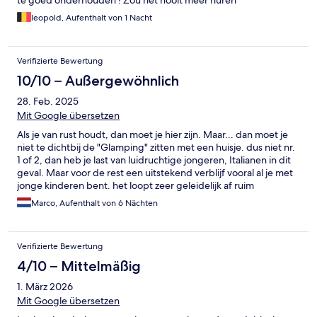
te goed onderhouden ! Zou het nooit meer huren
leopold, Aufenthalt von 1 Nacht
Verifizierte Bewertung
10/10 – Außergewöhnlich
28. Feb. 2025
Mit Google übersetzen
Als je van rust houdt, dan moet je hier zijn. Maar... dan moet je
niet te dichtbij de "Glamping" zitten met een huisje. dus niet nr.
1 of 2, dan heb je last van luidruchtige jongeren, Italianen in dit
geval. Maar voor de rest een uitstekend verblijf vooral al je met
jonge kinderen bent. het loopt zeer geleidelijk af ruim
150/200mt. voordat het dieper wordt. Ideaal ! Prachtige
Marco, Aufenthalt von 6 Nächten
zonsondergang !
Verifizierte Bewertung
4/10 – Mittelmäßig
1. März 2026
Mit Google übersetzen