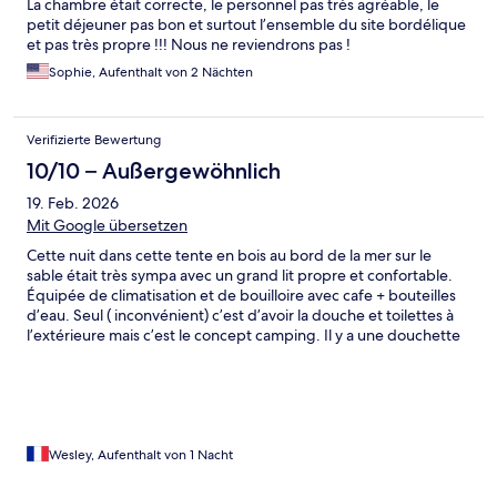
La chambre était correcte, le personnel pas très agréable, le
petit déjeuner pas bon et surtout l’ensemble du site bordélique
et pas très propre !!! Nous ne reviendrons pas !
Sophie, Aufenthalt von 2 Nächten
Verifizierte Bewertung
10/10 – Außergewöhnlich
19. Feb. 2026
Mit Google übersetzen
Cette nuit dans cette tente en bois au bord de la mer sur le
sable était très sympa avec un grand lit propre et confortable.
Équipée de climatisation et de bouilloire avec cafe + bouteilles
d’eau. Seul ( inconvénient) c’est d’avoir la douche et toilettes à
l’extérieure mais c’est le concept camping. Il y a une douchette
a l’extérieur de la tente pour laver ses pieds. Ce fut une belle
expérience.
Wesley, Aufenthalt von 1 Nacht