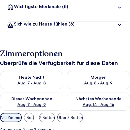
Wichtigste Merkmale
(5)
Sich wie zu Hause fühlen
(6)
Zimmeroptionen
Überprüfe die Verfügbarkeit für diese Daten
Überprüfe die Verfügbarkeit für heute Nacht, Aug. 7 - Aug. 8.
Überprüfe die Verfügbarkeit f
Heute Nacht
Morgen
Aug. 7 - Aug. 8
Aug. 8 - Aug. 9
Überprüfe die Verfügbarkeit für dieses Wochenende, Aug. 7 - 
Überprüfe die Verfügbarkeit f
Dieses Wochenende
Nächstes Wochenende
Aug. 7 - Aug. 9
Aug. 14 - Aug. 16
Verfügbare
Alle Zimmer
1 Bett
2 Betten
Über 3 Betten
Filter
für
Anzeige von 3 von 3 Zimmern