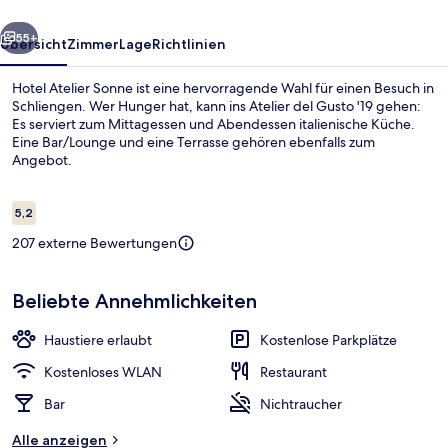
rück
Weiter
55+
Übersicht
Zimmer
Lage
Richtlinien
Hotel Atelier Sonne ist eine hervorragende Wahl für einen Besuch in
Schliengen. Wer Hunger hat, kann ins Atelier del Gusto '19 gehen:
Es serviert zum Mittagessen und Abendessen italienische Küche.
Eine Bar/Lounge und eine Terrasse gehören ebenfalls zum
Angebot.
Bewertungen
5,2
5,2 von 10.
207 externe Bewertungen
Doppelzimmer | Schallisolierte Zimme
Beliebte Annehmlichkeiten
Haustiere erlaubt
Kostenlose Parkplätze
Kostenloses WLAN
Restaurant
Bar
Nichtraucher
Alle anzeigen