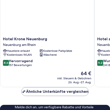
Hotel
Hotel
Hotel Krone Neuenburg
Hotel 
Krone
am
Neuenburg am Rhein
Neuenb
Neuenburg
Stadtha
Haustiere erlaubt
Kostenlose Parkplätze
Hausti
Neuenburg
Neuenb
Kostenloses WLAN
Wäscherei
Koste
am
am
Rhein
Rhein
8.6
9.2
Hervorragend
Wun
8,6
9,2
von
von
157 Bewertungen
241 
10,
10,
Der
64 €
Hervorragend,
Wunder
Preis
157
241
inkl. Steuern & Gebühren
beträgt
26. Aug.–27. Aug.
Bewertungen
Bewert
64 €
Ähnliche Unterkünfte vergleichen
Melde dich an, um verfügbare Rabatte und Vorteile