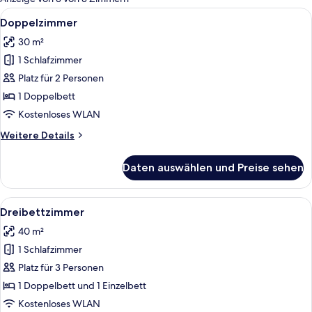
Zimmer
Alle
Ein Zimmer mit einem schlichten Bett,
5
Doppelzimmer
Fotos
30 m²
für
1 Schlafzimmer
Doppelzimmer
anzeigen
Platz für 2 Personen
1 Doppelbett
Kostenloses WLAN
Weitere
Weitere Details
Details
für
Daten auswählen und Preise sehen
Doppelzimmer
Alle
Ein Einzelbett mit Holzrahmen, ein Na
5
Dreibettzimmer
Fotos
40 m²
für
1 Schlafzimmer
Dreibettzimmer
anzeigen
Platz für 3 Personen
1 Doppelbett und 1 Einzelbett
Kostenloses WLAN