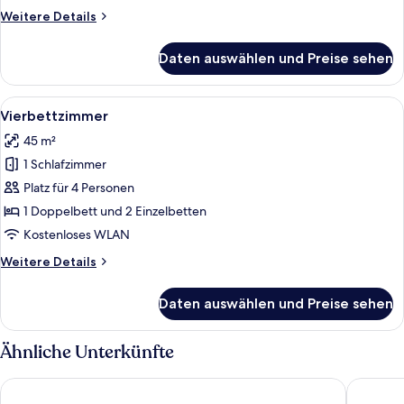
Weitere
Weitere Details
Details
für
Daten auswählen und Preise sehen
Dreibettzimmer
Alle
Ein Bett mit Holzrahmen und weißen Le
5
Vierbettzimmer
Fotos
45 m²
für
1 Schlafzimmer
Vierbettzimmer
anzeigen
Platz für 4 Personen
1 Doppelbett und 2 Einzelbetten
Kostenloses WLAN
Weitere
Weitere Details
Details
für
Daten auswählen und Preise sehen
Vierbettzimmer
Ähnliche Unterkünfte
Hotel Krone Neuenburg
Hotel am