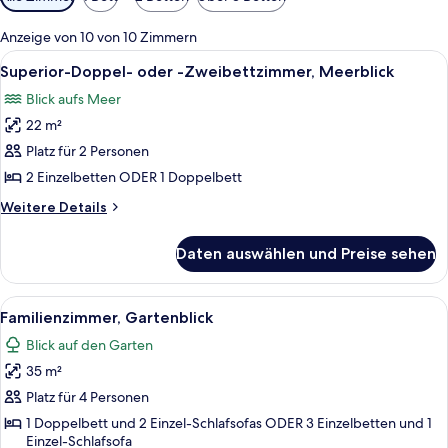
Filter
für
Anzeige von 10 von 10 Zimmern
Zimmer
Alle
Ein Hotelzimmer mit zwei Betten, ein
12
Superior-Doppel- oder -Zweibettzimmer, Meerblick
Fotos
Blick aufs Meer
für
22 m²
Superior-
Doppel-
Platz für 2 Personen
oder
2 Einzelbetten ODER 1 Doppelbett
-
Weitere
Weitere Details
Zweibettzimmer,
Details
Meerblick
für
Daten auswählen und Preise sehen
Superior-
anzeigen
Doppel-
oder
Alle
Ein modernes Hotelzimmer mit einem g
8
-
Familienzimmer, Gartenblick
Fotos
Zweibettzimmer,
Blick auf den Garten
Meerblick
für
35 m²
Familienzimmer,
Gartenblick
Platz für 4 Personen
anzeigen
1 Doppelbett und 2 Einzel-Schlafsofas ODER 3 Einzelbetten und 1
Einzel-Schlafsofa