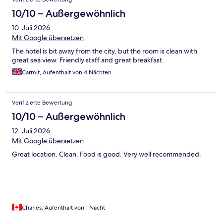
(wahrscheinlich aus der Dose). Der Kaffee war nicht so gut aber
es gab eine Omelett Station, die lecker Omeletts nach Wunsch
10/10 – Außergewöhnlich
erstellt hat. Abendessen war abwechslungsreich, es gab jeden
10. Juli 2026
Abend ein anderes Motto, leider fehlten gerade bei Dessert
und Salat oft die Schilder, so wusste man nicht immer was man
Mit Google übersetzen
sich nimmt. Leider gab es auch beim Abendessen kein frisches
The hotel is bit away from the city, but the room is clean with
Obst wie geschnittene Melone, Ananas usw. Bei Halbpension
great sea view. Friendly staff and great breakfast.
zahlt man die Getränke zum Abendessen extra.
Carmit, Aufenthalt von 4 Nächten
Verifizierte Bewertung
10/10 – Außergewöhnlich
12. Juli 2026
Mit Google übersetzen
Great location. Clean. Food is good. Very well recommended.
Charles, Aufenthalt von 1 Nacht