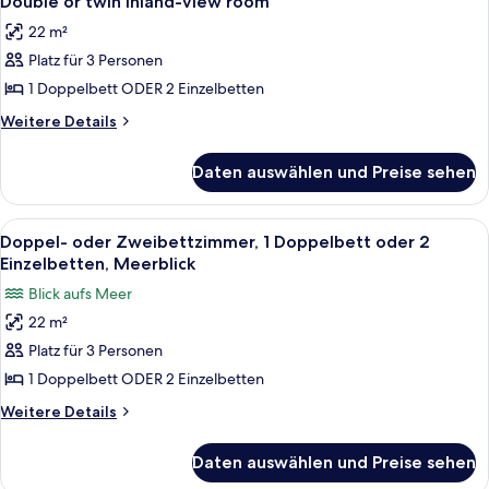
Double or twin inland-view room
Fotos
No
22 m²
Balcony
für
Platz für 3 Personen
Double
or
1 Doppelbett ODER 2 Einzelbetten
twin
Weitere
Weitere Details
inland-
Details
für
view
Daten auswählen und Preise sehen
Double
room
or
anzeigen
twin
Alle
Doppel- oder Zweibettzimmer, 1 Dopp
9
inland-
Doppel- oder Zweibettzimmer, 1 Doppelbett oder 2
Fotos
view
Einzelbetten, Meerblick
room
für
Blick aufs Meer
Doppel-
22 m²
oder
Platz für 3 Personen
Zweibettzimmer,
1
1 Doppelbett ODER 2 Einzelbetten
Doppelbett
Weitere
Weitere Details
oder
Details
für
2
Daten auswählen und Preise sehen
Doppel-
Einzelbetten,
oder