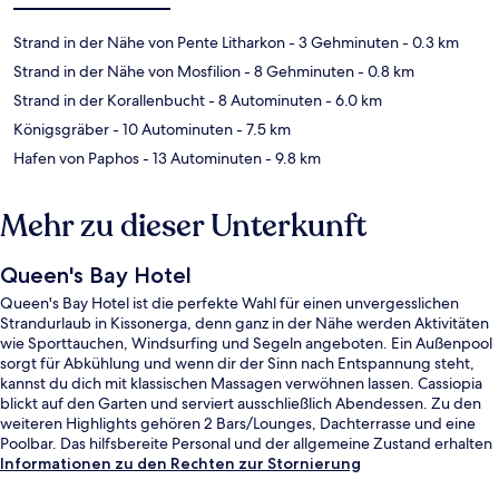
Strand in der Nähe von Pente Litharkon
- 3 Gehminuten
- 0.3 km
Strand in der Nähe von Mosfilion
- 8 Gehminuten
- 0.8 km
Strand in der Korallenbucht
- 8 Autominuten
- 6.0 km
Königsgräber
- 10 Autominuten
- 7.5 km
Hafen von Paphos
- 13 Autominuten
- 9.8 km
Mehr zu dieser Unterkunft
Queen's Bay Hotel
Queen's Bay Hotel ist die perfekte Wahl für einen unvergesslichen
Strandurlaub in Kissonerga, denn ganz in der Nähe werden Aktivitäten
wie Sporttauchen, Windsurfing und Segeln angeboten. Ein Außenpool
sorgt für Abkühlung und wenn dir der Sinn nach Entspannung steht,
kannst du dich mit klassischen Massagen verwöhnen lassen. Cassiopia
blickt auf den Garten und serviert ausschließlich Abendessen. Zu den
weiteren Highlights gehören 2 Bars/Lounges, Dachterrasse und eine
Poolbar. Das hilfsbereite Personal und der allgemeine Zustand erhalten
gute Bewertungen von anderen Reisenden.
Informationen zu den Rechten zur Stornierung