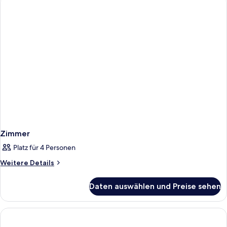
Zimmer
Platz für 4 Personen
Weitere
Weitere Details
Details
für
Daten auswählen und Preise sehen
Zimmer