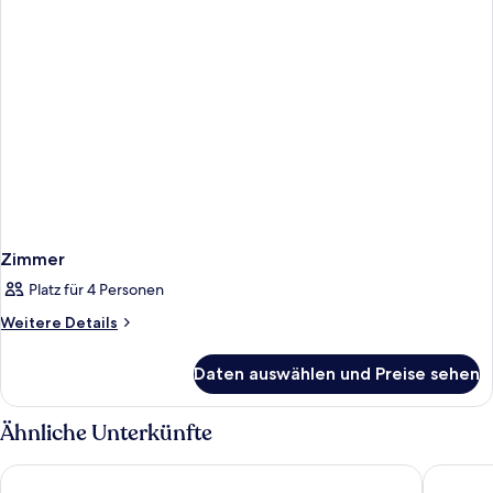
Zimmer
Platz für 4 Personen
Weitere
Weitere Details
Details
für
Daten auswählen und Preise sehen
Zimmer
Ähnliche Unterkünfte
Cynthiana Beach Hotel
Theo Sun