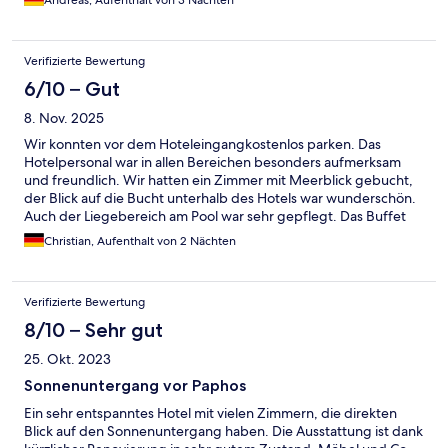
Verifizierte Bewertung
6/10 – Gut
8. Nov. 2025
Wir konnten vor dem Hoteleingangkostenlos parken. Das
Hotelpersonal war in allen Bereichen besonders aufmerksam
und freundlich. Wir hatten ein Zimmer mit Meerblick gebucht,
der Blick auf die Bucht unterhalb des Hotels war wunderschön.
Auch der Liegebereich am Pool war sehr gepflegt. Das Buffet
war sowohl zum Frühstück als auch am Abend umfangreich,
Christian, Aufenthalt von 2 Nächten
jedoch könnten die Speisen landes,typischer und qualitativ
etwas hochwertiger sein. Vor allem die Qualität der
Heißgetränke, Kaffee etc. besteht aus Instant Produkten und
Verifizierte Bewertung
müsste dringend verbessert werden.
8/10 – Sehr gut
25. Okt. 2023
Sonnenuntergang vor Paphos
Ein sehr entspanntes Hotel mit vielen Zimmern, die direkten
Blick auf den Sonnenuntergang haben. Die Ausstattung ist dank