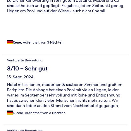
kürzlicher Renovierung in sehr gutem Zustand. Möbel und Co
sind ästhetisch und gepflegt. Es gab zu jedem Zeitpunkt genug
Liegen am Pool und auf der Wiese - auch nicht überall
selbstverständlich. Das Frühstück ist leider Convenience pur.
Selbst das Obst und das Rührei aus der Konserve. Kaffee nicht
lecker. Die Gäste sind sehr überwiegend Briten - nahezu alle
entweder Ü60 oder mit Kindern dort. Definitiv bekommt man
abends die gewünschte Ruhe. Das Personal ist nett, kümmert
sich aber jetzt nicht übermäßig viel um die Gäste.
Rene, Aufenthalt von 3 Nächten
Verifizierte Bewertung
8/10 – Sehr gut
15. Sept. 2024
Hotel mit schönen, modernen & sauberen Zimmer und großem
Parkplatz. Die Anlange hat einen Pool mit vielen Liegen, leider
war es im September sehr voll und mit Ruhe und Entspannung
hat es zwischen den vielen Menschen nichts mehr zu tun. Wir
sind dann lieber an den Strand vom Nachbarhotel gegangen,
diese nehmen 7.50€ für 2 Liegen mit Sonnenschirm, hier hat
Nicole, Aufenthalt von 3 Nächten
man aber deutlich mehr Ruhe und kann über eine Treppe direkt
ins Meer. Frühstück war ok, leider gab es an frischem Obst nur
Organen und keine Melone, das restliche Obst war eingelegt
Verifizierte Bewertung