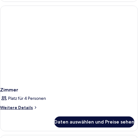
Meerblick
Zweibettzimmer,
anzeigen
1
Doppelbett
oder
2
Einzelbetten,
Meerblick
Zimmer
Platz für 4 Personen
Weitere
Weitere Details
Details
für
Daten auswählen und Preise sehen
Zimmer