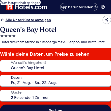
Zum Hauptinhalt springen
App herunterladen
Alle Unterkünfte anzeigen
Queen's Bay Hotel
4.0-
Sterne-
Hotel direkt am Strand in Kissonerga mit Außenpool und Restaurant
Unterkunft
Wähle deine Daten, um Preise zu sehen
Wo soll’s hingehen?
Daten
Gäste
Suchen