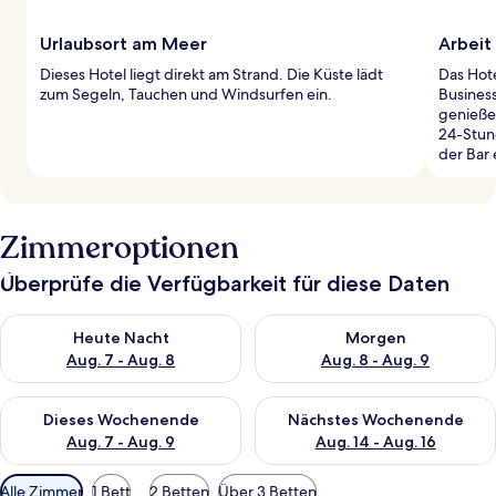
Urlaubsort am Meer
Arbeit 
Dieses Hotel liegt direkt am Strand. Die Küste lädt
Das Hot
zum Segeln, Tauchen und Windsurfen ein.
Busines
genieße
24-Stun
der Bar
Zimmeroptionen
Überprüfe die Verfügbarkeit für diese Daten
Überprüfe die Verfügbarkeit für heute Nacht, Aug. 7 - Aug. 8.
Überprüfe die Verfügbarkeit f
Heute Nacht
Morgen
Aug. 7 - Aug. 8
Aug. 8 - Aug. 9
Überprüfe die Verfügbarkeit für dieses Wochenende, Aug. 7 - 
Überprüfe die Verfügbarkeit f
Dieses Wochenende
Nächstes Wochenende
Aug. 7 - Aug. 9
Aug. 14 - Aug. 16
Verfügbare
Alle Zimmer
1 Bett
2 Betten
Über 3 Betten