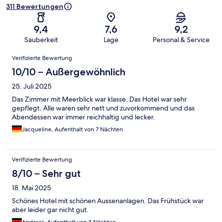
311 Bewertungen
9,4
7,6
9,2
Sauberkeit
Lage
Personal & Service
Bewertungen
Verifizierte Bewertung
10/10 – Außergewöhnlich
25. Juli 2025
Das Zimmer mit Meerblick war klasse. Das Hotel war sehr
gepflegt. Alle waren sehr nett und zuvorkommend und das
Abendessen war immer reichhaltig und lecker.
Jacqueline, Aufenthalt von 7 Nächten
Verifizierte Bewertung
8/10 – Sehr gut
18. Mai 2025
Schönes Hotel mit schönen Aussenanlagen. Das Frühstück war
aber leider gar nicht gut.
Andreas, Aufenthalt von 3 Nächten