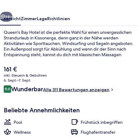
rück
Weiter
98+
Übersicht
Zimmer
Lage
Richtlinien
Queen's Bay Hotel ist die perfekte Wahl für einen unvergesslichen
Strandurlaub in Kissonerga, denn ganz in der Nähe werden
Aktivitäten wie Sporttauchen, Windsurfing und Segeln angeboten.
Ein Außenpool sorgt für Abkühlung und wenn dir der Sinn nach
Entspannung steht, kannst du dich mit klassischen Massagen
verwöhnen lassen. Cassiopia blickt auf den Garten und serviert
ausschließlich Abendessen. Zu den weiteren Highlights gehören 2
Der
161 €
Bars/Lounges, Dachterrasse und eine Poolbar. Das hilfsbereite
aktuelle
inkl. Steuern & Gebühren
Personal und der allgemeine Zustand erhalten gute Bewertungen
Preis
6. Sept.–7. Sept.
von anderen Reisenden.
Unterkunftsgelände
beträgt
Bewertungen
Wunderbar
9,0
Alle 311 Bewertungen anzeigen
161 €.
9,0 von 10.
Beliebte Annehmlichkeiten
Pool
Frühstück inbegriffen
Wellness
Flughafentransfer