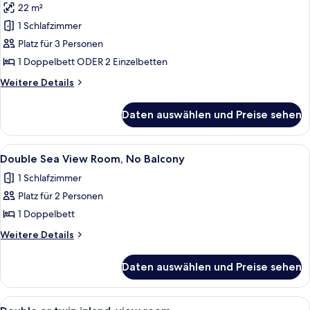
22 m²
Double
or
1 Schlafzimmer
twin
Platz für 3 Personen
Sea
1 Doppelbett ODER 2 Einzelbetten
Front
Weitere
Weitere Details
room
Details
anzeigen
für
Daten auswählen und Preise sehen
Double
or
twin
Alle
Ein Hotelzimmer mit einem Bett, eine
5
Sea
Double Sea View Room, No Balcony
Fotos
Front
1 Schlafzimmer
room
für
Platz für 2 Personen
Double
Sea
1 Doppelbett
View
Weitere
Weitere Details
Room,
Details
für
No
Daten auswählen und Preise sehen
Double
Balcony
Sea
anzeigen
View
Alle
Ein Hotelzimmer mit zwei Betten, eine
10
Room,