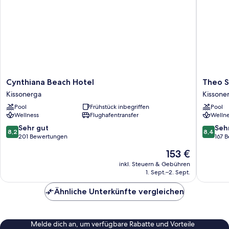
Cynthiana
Theo
Cynthiana Beach Hotel
Theo S
Beach
Sunset
Kissonerga
Kissone
Hotel
Bay
Pool
Frühstück inbegriffen
Pool
Kissonerga
Hotel
Wellness
Flughafentransfer
Wellne
Kissone
8.2
8.4
Sehr gut
Seh
8,2
8,4
von
von
201 Bewertungen
167 
10,
10,
Der
153 €
Sehr
Sehr
Preis
gut,
gut,
inkl. Steuern & Gebühren
beträgt
1. Sept.–2. Sept.
201
167
153 €
Bewertungen
Bewert
Ähnliche Unterkünfte vergleichen
Melde dich an, um verfügbare Rabatte und Vorteile