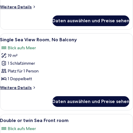
Weitere
Weitere Details
Details
für
Daten auswählen und Preise sehen
Familienzimmer,
Gartenblick
Alle
Ein Hotelzimmer mit einem Bett, eine
5
Single Sea View Room, No Balcony
Fotos
Blick aufs Meer
für
19 m²
Single
Sea
1 Schlafzimmer
View
Platz für 1 Person
Room,
1 Doppelbett
No
Weitere
Weitere Details
Balcony
Details
anzeigen
für
Daten auswählen und Preise sehen
Single
Sea
View
Alle
Ein Balkon mit Blick auf das Meer, aus
5
Room,
Double or twin Sea Front room
Fotos
No
Blick aufs Meer
Balcony
für