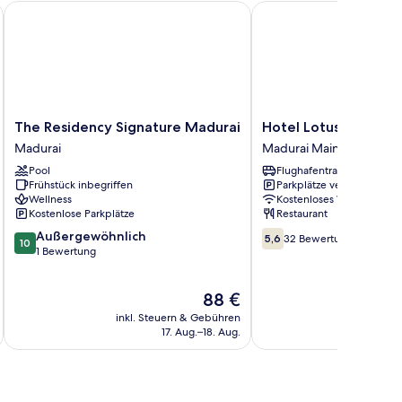
The Residency Signature Madurai
Hotel Lotus
The
Hotel
The Residency Signature Madurai
Hotel Lotus
Residency
Lotus
Madurai
Madurai Main
Signature
Madurai
Pool
Flughafentransfer
Madurai
Main
Frühstück inbegriffen
Parkplätze verfügbar
Madurai
Wellness
Kostenloses WLAN
Kostenlose Parkplätze
Restaurant
10.0
5.6
Außergewöhnlich
5,6
32 Bewertungen
10
von
von
1 Bewertung
10,
10,
Außergewöhnlich,
32
Der
88 €
1
Bewertungen
Preis
Bewertung
inkl. Steuern & Gebühren
inkl. S
beträgt
17. Aug.–18. Aug.
88 €