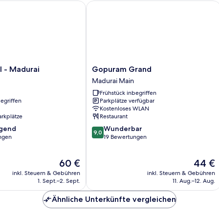
- Madurai
Gopuram Grand
Gopuram
l - Madurai
Gopuram Grand
Grand
Madurai Main
Madurai
Frühstück inbegriffen
Main
egriffen
Parkplätze verfügbar
Kostenloses WLAN
arkplätze
Restaurant
9.0
agend
Wunderbar
9,0
von
ngen
19 Bewertungen
10,
,
Wunderbar,
Der
Der
60 €
44 €
19
Preis
Preis
Bewertungen
inkl. Steuern & Gebühren
inkl. Steuern & Gebühren
beträgt
beträgt
1. Sept.–2. Sept.
11. Aug.–12. Aug.
60 €
44 €
Ähnliche Unterkünfte vergleichen