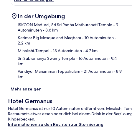
In der Umgebung
ISKCON Madurai, Sri Sri Radha Mathurapati Temple
- 9
Autominuten
- 3.6 km
Kazimar Big Mosque and Maqbara
- 10 Autominuten
-
Kar
2.2 km
Minakshi-Tempel
- 13 Autominuten
- 4.7 km
Sri Subramanya Swamy Temple
- 16 Autominuten
- 9.4
km
Vandiyur Mariamman Teppakulam
- 21 Autominuten
- 8.9
km
Mehr anzeigen
Hotel Germanus
Hotel Germanus ist nur 10 Autominuten entfernt von: Minakshi-Tem
Restaurants etwas essen oder dich bei einem Drink in der Bar/Loun
Kinderbecken.
Informationen zu den Rechten zur Stornierung