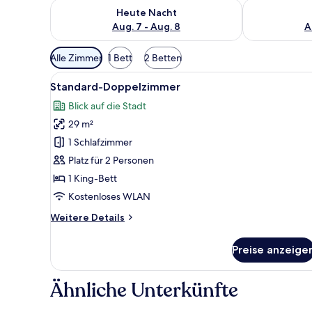
Überprüfe die Verfügbarkeit für heute Nacht, Aug. 7
Überprüfe die
Heute Nacht
Aug. 7 - Aug. 8
A
Verfügbare
Alle Zimmer
1 Bett
2 Betten
Filter
Alle
Ein Hotelzimmer mit einem groß
für
14
Standard-Doppelzimmer
Fotos
Zimmer
Blick auf die Stadt
für
29 m²
Standard-
Doppelzimmer
1 Schlafzimmer
anzeigen
Platz für 2 Personen
1 King-Bett
Kostenloses WLAN
Weitere
Weitere Details
Details
für
Preise anzeige
Standard-
Doppelzimmer
Ähnliche Unterkünfte