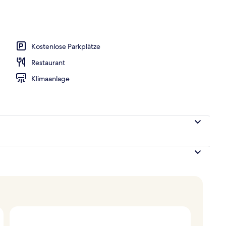
eöffnet von 07:00 Uhr bis 19:00 Uhr, Sonnenschirme
Kostenlose Parkplätze
Restaurant
Klimaanlage