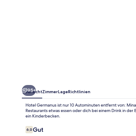
95+
Übersicht
Zimmer
Lage
Richtlinien
Hotel Germanus ist nur 10 Autominuten entfernt von: Mina
Restaurants etwas essen oder dich bei einem Drink in der
ein Kinderbecken.
Bewertungen
Gut
6,0
6,0 von 10.