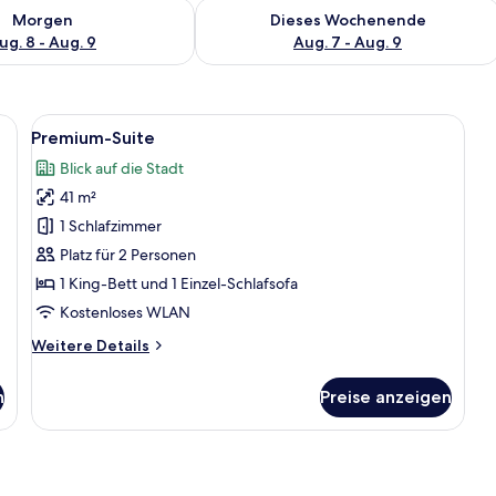
 - Aug. 8.
 Verfügbarkeit für morgen, Aug. 8 - Aug. 9.
Überprüfe die Verfügbarkeit für dies
Morgen
Dieses Wochenende
ug. 8 - Aug. 9
Aug. 7 - Aug. 9
en Bett, einem Nachttisch, einem Sessel, einem Tisch und Blick auf die Stad
Alle
Ein Hotelzimmer mit einer holzgetäfe
24
Premium-Suite
Fotos
Blick auf die Stadt
für
41 m²
Premium-
Suite
1 Schlafzimmer
anzeigen
Platz für 2 Personen
1 King-Bett und 1 Einzel-Schlafsofa
Kostenloses WLAN
Weitere
Weitere Details
Details
für
n
Preise anzeigen
Premium-
Suite