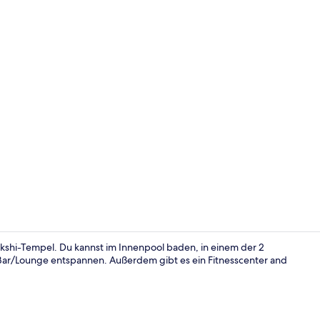
Restaurant
kshi-Tempel. Du kannst im Innenpool baden, in einem der 2
 Bar/Lounge entspannen. Außerdem gibt es ein Fitnesscenter and
Außenberei