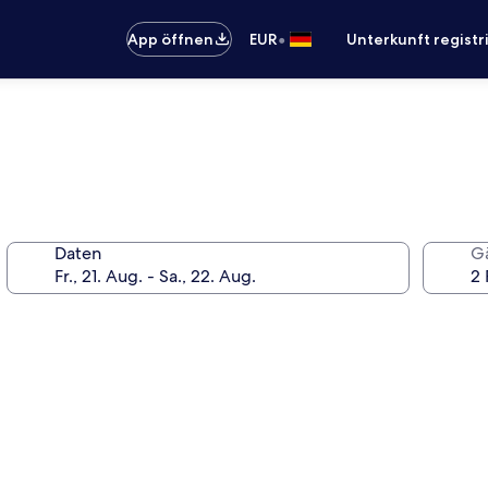
•
App öffnen
EUR
Unterkunft registr
Daten
G