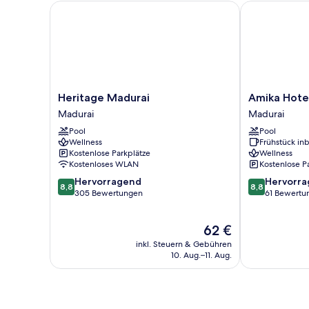
Heritage Madurai
Amika Hotel 
Heritage
Amika
Heritage Madurai
Amika Hote
Madurai
Hotel
Madurai
Madurai
Madurai
-
Pool
Pool
Madurai
Wellness
Frühstück inb
Madurai
Kostenlose Parkplätze
Wellness
Kostenloses WLAN
Kostenlose P
8.8
8.8
Hervorragend
Hervorr
8,8
8,8
von
von
305 Bewertungen
61 Bewertu
10,
10,
Hervorragend,
Hervorragend
Der
62 €
305
61
Preis
Bewertungen
Bewertungen
inkl. Steuern & Gebühren
beträgt
10. Aug.–11. Aug.
62 €