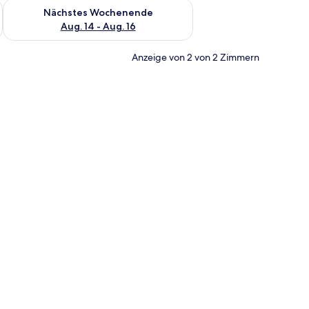
es Wochenende, Aug. 7 - Aug. 9.
Überprüfe die Verfügbarkeit für nächstes Wochenende, Aug. 1
Nächstes Wochenende
Aug. 14 - Aug. 16
Anzeige von 2 von 2 Zimmern
t durch ein mit Vorhängen versehenes Fenster.
lten Wand, einem großen Bett mit roter Bettwäsche, einem Nachttisch mit L