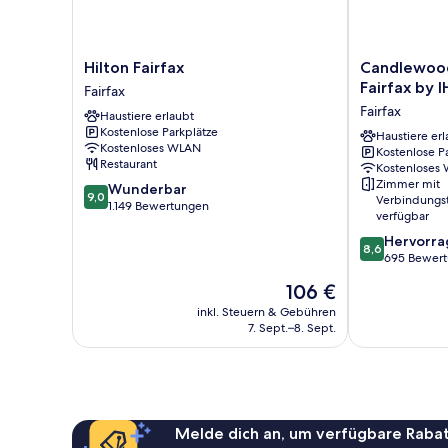
Hilton
Candlewood
Hilton Fairfax
Candlewood
Fairfax
Suites
Fairfax by 
Fairfax
Fairfax
Washington-
Fairfax
Haustiere erlaubt
Fairfax
Kostenlose Parkplätze
by
Haustiere erl
Kostenloses WLAN
Kostenlose P
IHG
Restaurant
Kostenloses
Fairfax
Zimmer mit
9.0
Wunderbar
9,0
Verbindungs
von
1.149 Bewertungen
verfügbar
10,
8.6
Hervorr
Wunderbar,
8,6
von
695 Bewer
1.149
10,
Bewertungen
Der
106 €
Hervorragend
Preis
695
inkl. Steuern & Gebühren
beträgt
7. Sept.–8. Sept.
Bewertungen
106 €
Melde dich an, um verfügbare Rabat