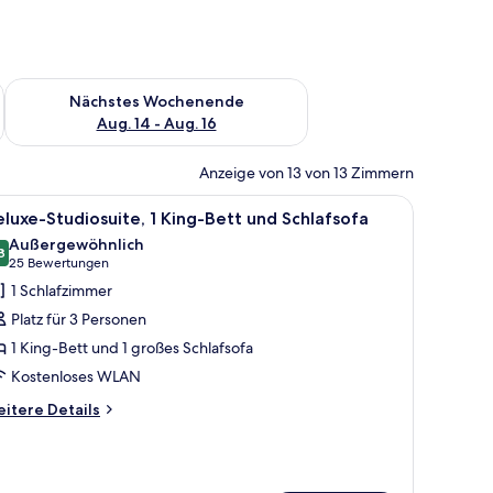
es Wochenende, Aug. 7 - Aug. 9.
Überprüfe die Verfügbarkeit für nächstes Wochenende, Aug. 1
Nächstes Wochenende
Aug. 14 - Aug. 16
Anzeige von 13 von 13 Zimmern
achttisch.
tt, einem Fernseher auf einer Kommode und einem Fenster mit Vorhängen.
le
Ein Hotelzimmer mit einem großen Bett, ein
10
luxe-Studiosuite, 1 King-Bett und Schlafsofa
otos
Außergewöhnlich
ür
8
9,8 von 10
(25
25 Bewertungen
eluxe-
Bewertungen)
1 Schlafzimmer
tudiosuite,
Platz für 3 Personen
King-
1 King-Bett und 1 großes Schlafsofa
ett
Kostenloses WLAN
nd
chlafsofa
itere
itere Details
tails
nzeigen
r
luxe-
udiosuite,