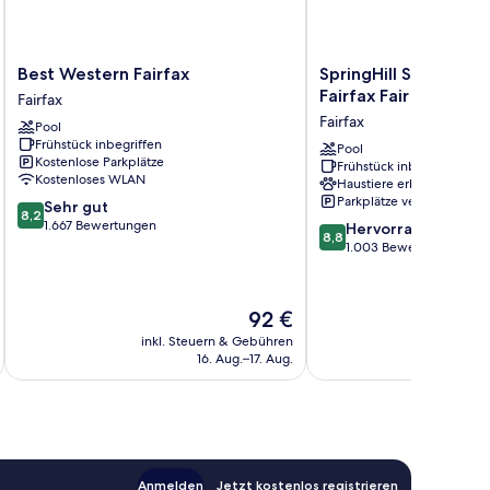
Best
SpringHill
Best Western Fairfax
SpringHill Suites by 
Western
Suites
Fairfax Fair Oaks
Fairfax
Fairfax
by
Fairfax
Pool
Fairfax
Marriott
Frühstück inbegriffen
Fairfax
Pool
Kostenlose Parkplätze
Frühstück inbegriffen
Fair
Kostenloses WLAN
Haustiere erlaubt
Oaks
Parkplätze verfügbar
8.2
Sehr gut
Fairfax
8,2
von
1.667 Bewertungen
8.8
Hervorragend
8,8
10,
von
1.003 Bewertungen
Sehr
10,
gut,
Hervorragend,
1.667
1.003
Der
92 €
Bewertungen
Bewertungen
Preis
inkl. Steuern & Gebühren
inkl. S
beträgt
16. Aug.–17. Aug.
92 €
Anmelden
Jetzt kostenlos registrieren