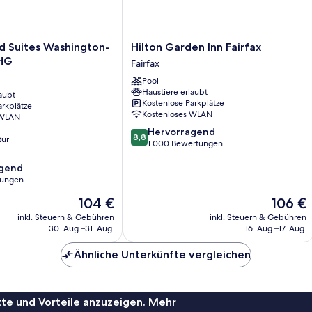
Hilton
 Suites Washington-
Hilton Garden Inn Fairfax
Garden
IHG
Fairfax
Inn
Pool
Fairfax
Haustiere erlaubt
aubt
Fairfax
Kostenlose Parkplätze
arkplätze
Kostenloses WLAN
 WLAN
8.8
Hervorragend
8,8
tür
von
1.000 Bewertungen
10,
agend
Hervorragend,
tungen
1.000
Bewertungen
Der
Der
104 €
106 €
,
Preis
Preis
inkl. Steuern & Gebühren
inkl. Steuern & Gebühren
beträgt
beträgt
30. Aug.–31. Aug.
16. Aug.–17. Aug.
104 €
106 €
Ähnliche Unterkünfte vergleichen
te und Vorteile anzuzeigen. Mehr