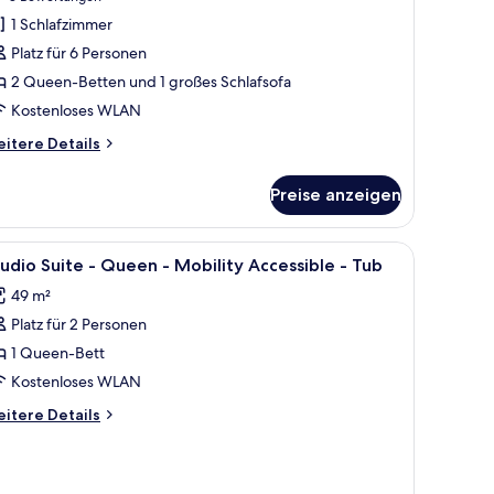
ub
ehrere
Bewertungen)
1 Schlafzimmer
etten,
ne
Platz für 6 Personen
droom)
arrierefrei
2 Queen-Betten und 1 großes Schlafsofa
Two
Kostenloses WLAN
edroom
itere
itere Details
tails
ueens-
r
ll
Preise anzeigen
ite,
ehrere
tten,
hower)
achttisch.
 Schreibtisch mit Computer, einer Couch, einem Sessel und einem Fernseher
le
Ein Hotelzimmer mit einem Bett, einem Schrei
4
rrierefrei
udio Suite - Queen - Mobility Accessible - Tub
nzeigen
otos
wo
49 m²
edroom
ür
Platz für 2 Personen
tudio
ueens-
uite
1 Queen-Bett
ll
Kostenloses WLAN
ower)
ueen
itere
itere Details
tails
obility
r
udio
ccessible
ite