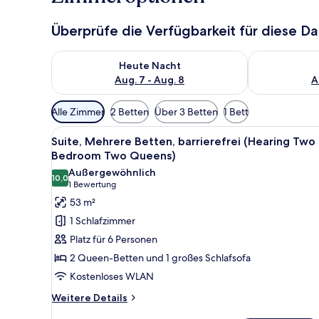
Überprüfe die Verfügbarkeit für diese D
Überprüfe die Verfügbarkeit für heute Nacht, Aug. 7
Überprüfe die
Heute Nacht
Aug. 7 - Aug. 8
A
Verfügbare
Alle Zimmer
2 Betten
Über 3 Betten
1 Bett
Filter
Alle
Ein Hotelzimmer mit einem gro
für
10
Suite, Mehrere Betten, barrierefrei (Hearing Two
Fotos
Zimmer
Bedroom Two Queens)
für
Außergewöhnlich
10,0
Suite,
10,0 von 10
(1
1 Bewertung
Mehrere
Bewertung)
53 m²
Betten,
1 Schlafzimmer
barrierefrei
Platz für 6 Personen
(Hearing
2 Queen-Betten und 1 großes Schlafsofa
Two
Kostenloses WLAN
Bedroom
Two
Weitere
Weitere Details
Details
Queens)