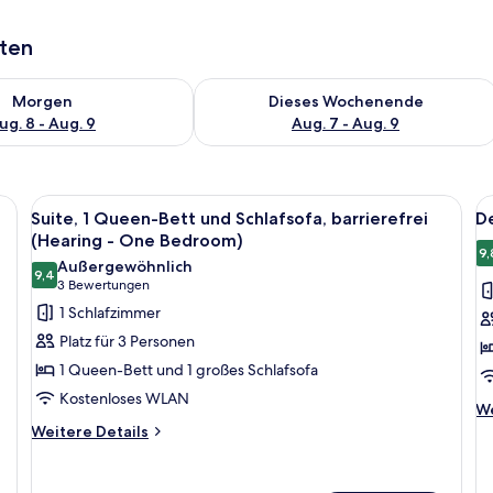
aten
 - Aug. 8.
 Verfügbarkeit für morgen, Aug. 8 - Aug. 9.
Überprüfe die Verfügbarkeit für dies
Morgen
Dieses Wochenende
ug. 8 - Aug. 9
Aug. 7 - Aug. 9
ßen Bett, einem Badezimmer mit Spiegel, einem Kleiderschrank und einem N
Alle
Ein Hotelzimmer mit einem großen Be
Al
7
Suite, 1 Queen-Bett und Schlafsofa, barrierefrei
De
Fotos
F
(Hearing - One Bedroom)
für
f
9,
Außergewöhnlich
9,4
Suite,
D
9,4 von 10
(3
3 Bewertungen
1 Queen-
S
Bewertungen)
1 Schlafzimmer
Bett
1 
Platz für 3 Personen
und
B
1 Queen-Bett und 1 großes Schlafsofa
Schlafsofa,
u
Kostenloses WLAN
barrierefrei
S
We
We
De
Weitere
(Hearing
Weitere Details
a
fü
Details
-
De
für
One
St
Suite,