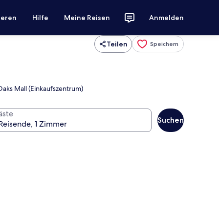
ieren
Hilfe
Meine Reisen
Anmelden
Teilen
Speichern
Oaks Mall (Einkaufszentrum)
äste
Suchen