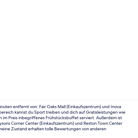
Studiosuite,
minuten entfernt von: Fair Oaks Mall (Einkaufszentrum) und Inova
bereich kannst du Sport treiben und dich auf Gratisleistungen wie
 im Preis inbegriffenes Frühstücksbuffet serviert. Außerdem ist
Schreibtisch
ysons Corner Center (Einkaufszentrum) und Reston Town Center
gemeine Zustand erhalten tolle Bewertungen von anderen