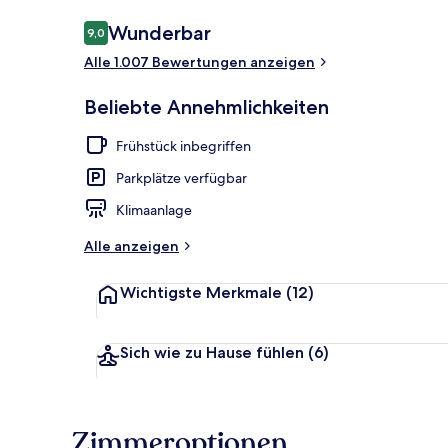
Bewertungen
Wunderbar
9,0
9,0 von 10.
Alle 1.007 Bewertungen anzeigen
Terrasse/Pati
Beliebte Annehmlichkeiten
Frühstück inbegriffen
Parkplätze verfügbar
Klimaanlage
Alle anzeigen
Wichtigste Merkmale
(12)
Sich wie zu Hause fühlen
(6)
Zimmeroptionen