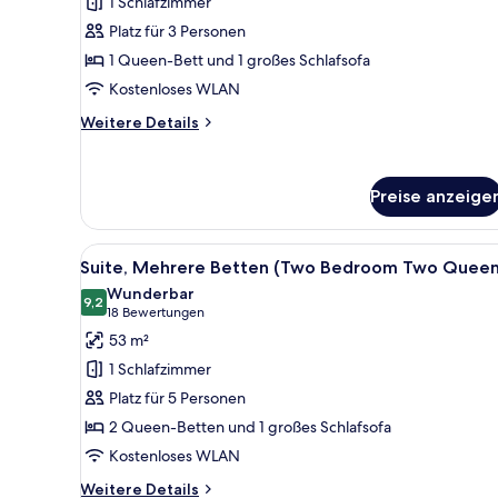
1 Schlafzimmer
Tub)
1 Queen-
Platz für 3 Personen
Bett
1 Queen-Bett und 1 großes Schlafsofa
und
Kostenloses WLAN
Schlafsofa
anzeigen
Weitere
Weitere Details
Details
für
Studiosuite,
Preise anzeige
1 Queen-
Bett
und
Alle
Ein Hotelzimmer mit einem gro
Schlafsofa
10
Suite, Mehrere Betten (Two Bedroom Two Queen
Fotos
Wunderbar
für
9,2
9,2 von 10
(18
18 Bewertungen
Suite,
Bewertungen)
53 m²
Mehrere
1 Schlafzimmer
Betten
Platz für 5 Personen
(Two
2 Queen-Betten und 1 großes Schlafsofa
Bedroom
Kostenloses WLAN
Two
Queens)
Weitere
Weitere Details