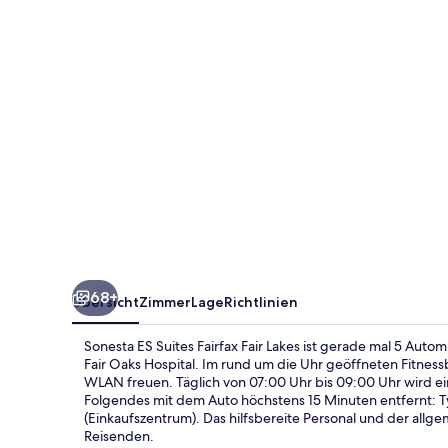
Fair
Lakes
68+
Übersicht
Zimmer
Lage
Richtlinien
Sonesta ES Suites Fairfax Fair Lakes ist gerade mal 5 Auto
Fair Oaks Hospital. Im rund um die Uhr geöffneten Fitness
WLAN freuen. Täglich von 07:00 Uhr bis 09:00 Uhr wird ein
Folgendes mit dem Auto höchstens 15 Minuten entfernt: T
(Einkaufszentrum). Das hilfsbereite Personal und der all
Reisenden.