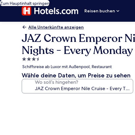
Zum Hauptinhalt springen
Reisen buchen
Alle Unterkünfte anzeigen
JAZ Crown Emperor Nil
Nights - Every Monday
3.5-
Sterne-
Schiffsreise ab Luxor mit Außenpool, Restaurant
Unterkunft
Wähle deine Daten, um Preise zu sehen
Wo soll’s hingehen?
Fotogalerie
von
JAZ
Crown
Emperor