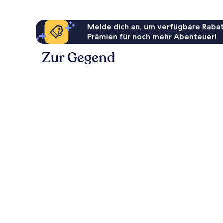
Every
Friday
From
Melde dich an, um verfügbare Rabat
Aswan
Prämien für noch mehr Abenteuer!
for
03
Zur Gegend
Nights
Ostufer