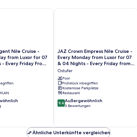
ent Nile Cruise - Every Monday from Luxor for 07 & 04 Nights
JAZ Crown Empress Nile Cruise - Eve
JAZ
gent Nile Cruise -
JAZ Crown Empress Nile Cruise -
Crown
ay from Luxor for 07
Every Monday from Luxor for 07
Empress
 - Every Friday From
& 04 Nights - Every Friday from
Nile
03 Nights
Aswan for 03 Nights
Ostufer
Cruise
-
Pool
egriffen
Every
Frühstück inbegriffen
Kostenlose Parkplätze
Monday
 WLAN
Restaurant
from
Luxor
9.4
wöhnlich
Außergewöhnlich
9,4
for
von
g
3 Bewertungen
07
10,
&
ich,
Außergewöhnlich,
04
3
Nights
Bewertungen
Ähnliche Unterkünfte vergleichen
-