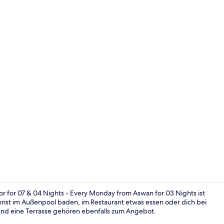
Sitzecke in 
r for 07 & 04 Nights - Every Monday from Aswan for 03 Nights ist
nnst im Außenpool baden, im Restaurant etwas essen oder dich bei
und eine Terrasse gehören ebenfalls zum Angebot.
Restaurant