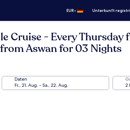
•
EUR
Unterkunft registr
e Cruise - Every Thursday 
 from Aswan for 03 Nights
Daten
G