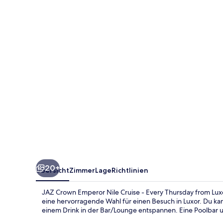
Nile
Cruise
-
Every
Thursday
from
Luxor
for
07
&
04
20+
Übersicht
Zimmer
Lage
Richtlinien
Nights
-
JAZ Crown Emperor Nile Cruise - Every Thursday from Luxo
Every
eine hervorragende Wahl für einen Besuch in Luxor. Du ka
einem Drink in der Bar/Lounge entspannen. Eine Poolbar 
Monday