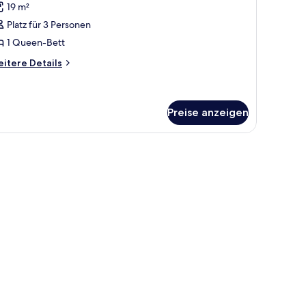
19 m²
ür
Platz für 3 Personen
abin
nzeigen
1 Queen-Bett
itere
itere Details
tails
r
bin
Preise anzeigen