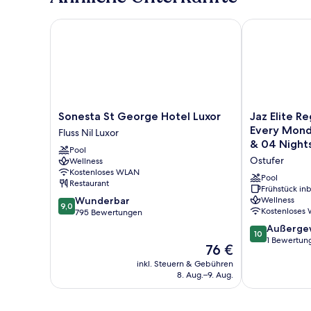
Sonesta St George Hotel Luxor
Jaz Elite Reg
Sonesta
Jaz
Sonesta St George Hotel Luxor
Jaz Elite Re
St
Elite
Every Mond
Fluss Nil Luxor
George
Regent
& 04 Nights
Pool
Hotel
Nile
Aswan for 
Ostufer
Wellness
Luxor
Cruise
Kostenloses WLAN
Fluss
-
Pool
Restaurant
Nil
Every
Frühstück inb
9.0
Wunderbar
Wellness
Luxor
Monday
9,0
Kostenloses
von
795 Bewertungen
from
10,
Luxor
10.0
Außerge
10
Wunderbar,
for
von
1 Bewertun
Der
76 €
795
07
10,
Preis
Bewertungen
inkl. Steuern & Gebühren
&
Außergewöhnl
beträgt
8. Aug.–9. Aug.
04
1
76 €
Nights
Bewertung
-