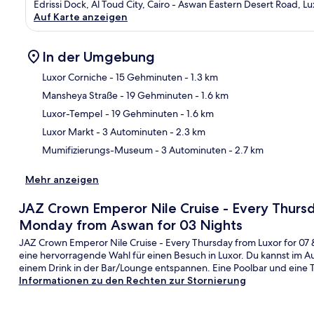
Edrissi Dock, Al Toud City, Cairo - Aswan Eastern Desert Road, L
Auf Karte anzeigen
In der Umgebung
Luxor Corniche
- 15 Gehminuten
- 1.3 km
Mansheya Straße
- 19 Gehminuten
- 1.6 km
Kar
Luxor-Tempel
- 19 Gehminuten
- 1.6 km
Luxor Markt
- 3 Autominuten
- 2.3 km
Mumifizierungs-Museum
- 3 Autominuten
- 2.7 km
Mehr anzeigen
JAZ Crown Emperor Nile Cruise - Every Thursd
Monday from Aswan for 03 Nights
JAZ Crown Emperor Nile Cruise - Every Thursday from Luxor for 07 
eine hervorragende Wahl für einen Besuch in Luxor. Du kannst im A
einem Drink in der Bar/Lounge entspannen. Eine Poolbar und eine 
Informationen zu den Rechten zur Stornierung