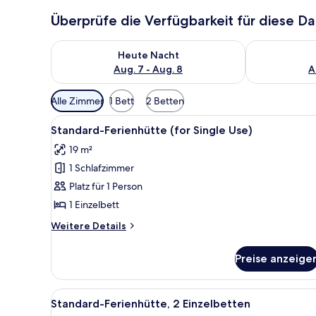
Überprüfe die Verfügbarkeit für diese D
Überprüfe die Verfügbarkeit für heute Nacht, Aug. 7
Überprüfe die
Heute Nacht
Aug. 7 - Aug. 8
A
Verfügbare
Alle Zimmer
1 Bett
2 Betten
Filter
Alle
Ein Hotelzimmer mit zwei Bette
für
6
Standard-Ferienhütte (for Single Use)
Fotos
Zimmer
19 m²
für
1 Schlafzimmer
Standard-
Ferienhütte
Platz für 1 Person
(for
1 Einzelbett
Single
Weitere
Weitere Details
Use)
Details
anzeigen
für
Preise anzeige
Standard-
Ferienhütte
(for
Alle
Ein Hotelzimmer mit zwei Bette
1
Single
Standard-Ferienhütte, 2 Einzelbetten
Fotos
Use)