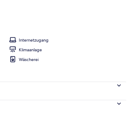
Bettwaren, Minibar, Zimmersafe, Verdunkelungsvorhänge
Internetzugang
Klimaanlage
Wäscherei