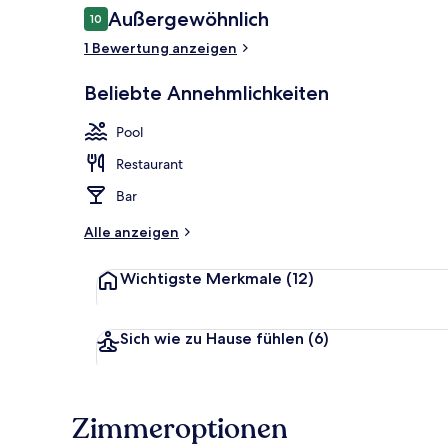
from
Bewertungen
Außergewöhnlich
10
10 von 10.
Aswan
1 Bewertung anzeigen
for
Beliebte Annehmlichkeiten
03
Hochwertige 
Nights
Pool
Restaurant
Bar
Alle anzeigen
Wichtigste Merkmale
(12)
Sich wie zu Hause fühlen
(6)
Zimmeroptionen