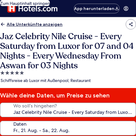
Zum Hauptinhalt springen
App herunterladen
Alle Unterkünfte anzeigen
Jaz Celebrity Nile Cruise - Every
Saturday from Luxor for 07 and 04
Nights - Every Wednesday From
Aswan for 03 Nights
5.0-
Sterne-
Schiffsreise ab Luxor mit Außenpool, Restaurant
Unterkunft
Wähle deine Daten, um Preise zu sehen
Wo soll’s hingehen?
Daten