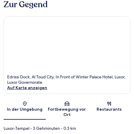
Zur Gegend
03
Nights
Fluss
Nil
Luxor
Edrissi Dock, Al Toud City, In Front of Winter Palace Hotel, Luxor,
Luxor Governorate
Auf Karte anzeigen
Karte
In der Umgebung
Fortbewegung vor
Restaurants
Ort
Luxor-Tempel
- 3 Gehminuten
- 0.3 km