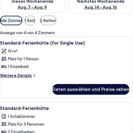
Dieses Wochenende
Nächstes Wochenende
Aug. 7 - Aug. 9
Aug. 14 - Aug. 16
Verfügbare
Alle Zimmer
1 Bett
2 Betten
Filter
für
Anzeige von 4 von 4 Zimmern
Zimmer
Alle
Ein Hotelzimmer mit zwei Betten, einem
2
Standard-Ferienhütte (for Single Use)
Fotos
19 m²
für
Platz für 1 Person
Standard-
Ferienhütte
1 Einzelbett
(for
Weitere
Weitere Details
Single
Details
für
Use)
Daten auswählen und Preise sehen
Standard-
anzeigen
Ferienhütte
(for
Alle
Ein Hotelzimmer mit zwei Betten, einem
2
Single
Standard-Ferienhütte
Fotos
Use)
1 Schlafzimmer
für
Platz für 3 Personen
Standard-
Ferienhütte
2 Einzelbetten