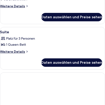
anzeigen
Weitere
Weitere Details
Details
für
Daten auswählen und Preise sehen
Standard-
Ferienhütte
Alle
Ein Hotelzimmer mit einem großen Bett
2
Suite
Fotos
Platz für 3 Personen
für
1 Queen-Bett
Suite
anzeigen
Weitere
Weitere Details
Details
für
Daten auswählen und Preise sehen
Suite