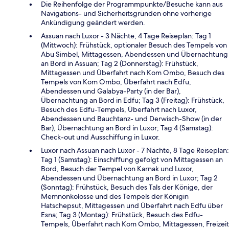
Die Reihenfolge der Programmpunkte/Besuche kann aus
Navigations- und Sicherheitsgründen ohne vorherige
Ankündigung geändert werden.
Assuan nach Luxor - 3 Nächte, 4 Tage Reiseplan: Tag 1
(Mittwoch): Frühstück, optionaler Besuch des Tempels von
Abu Simbel, Mittagessen, Abendessen und Übernachtung
an Bord in Assuan; Tag 2 (Donnerstag): Frühstück,
Mittagessen und Überfahrt nach Kom Ombo, Besuch des
Tempels von Kom Ombo, Überfahrt nach Edfu,
Abendessen und Galabya-Party (in der Bar),
Übernachtung an Bord in Edfu; Tag 3 (Freitag): Frühstück,
Besuch des Edfu-Tempels, Überfahrt nach Luxor,
Abendessen und Bauchtanz- und Derwisch-Show (in der
Bar), Übernachtung an Bord in Luxor; Tag 4 (Samstag):
Check-out und Ausschiffung in Luxor.
Luxor nach Assuan nach Luxor - 7 Nächte, 8 Tage Reiseplan:
Tag 1 (Samstag): Einschiffung gefolgt von Mittagessen an
Bord, Besuch der Tempel von Karnak und Luxor,
Abendessen und Übernachtung an Bord in Luxor; Tag 2
(Sonntag): Frühstück, Besuch des Tals der Könige, der
Memnonkolosse und des Tempels der Königin
Hatschepsut, Mittagessen und Überfahrt nach Edfu über
Esna; Tag 3 (Montag): Frühstück, Besuch des Edfu-
Tempels, Überfahrt nach Kom Ombo, Mittagessen, Freizeit