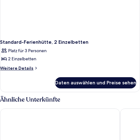
Standard-Ferienhütte, 2 Einzelbetten
Platz für 3 Personen
2 Einzelbetten
Weitere
Weitere Details
Details
für
Daten auswählen und Preise sehen
Standard-
Ferienhütte,
2 Einzelbetten
Ähnliche Unterkünfte
Jaz Crown Prince Nile Cruise - Every Monday from Luxor for 
Jolie Vil