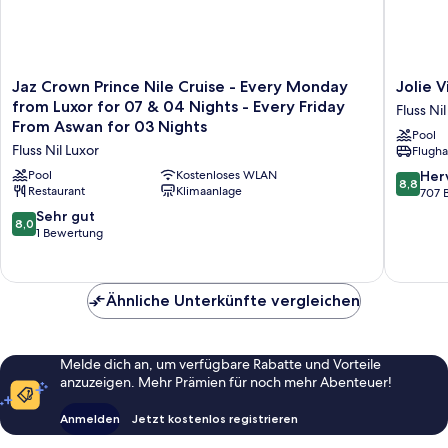
Jaz
Jolie
Jaz Crown Prince Nile Cruise - Every Monday
Jolie V
Crown
Ville
from Luxor for 07 & 04 Nights - Every Friday
Fluss Ni
Prince
Hotel
From Aswan for 03 Nights
Pool
Nile
&
Fluss Nil Luxor
Flugha
Cruise
Spa
-
Kings
8.8
Pool
Kostenloses WLAN
Her
8,8
Every
Restaurant
Klimaanlage
Island
von
707 
Monday
Luxor
10,
8.0
Sehr gut
8,0
from
Fluss
Hervorr
von
1 Bewertung
Luxor
Nil
707
10,
for
Luxor
Bewert
Sehr
07
gut,
&
Ähnliche Unterkünfte vergleichen
1
04
Bewertung
Nights
-
Melde dich an, um verfügbare Rabatte und Vorteile
Every
anzuzeigen. Mehr Prämien für noch mehr Abenteuer!
Friday
From
Anmelden
Jetzt kostenlos registrieren
Aswan
for