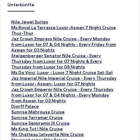
Unterkünfte
L
Nile Jewel Suites
i
L
Ms Royal La Terrasse Luxor-Aswan 7 Night Cruise
n
i
Thur-Thur
k
n
L
Jaz Crown Empress Nile Cruise - Every Monday
,
k
i
from Luxor for 07 & 04 Nights - Every Friday from
d
,
n
Aswan for 03 Nights
e
d
k
L
Steigenberger Senator Nile Cruise - Every
r
e
,
i
Thursday from Luxor for 07 Nights & Every
d
r
d
n
Thursday from Luxor for 05 Nights
i
d
e
k
L
Ms Da Vinci, Luxor - Luxor 7 Night Cruise Sat-Sat
e
i
r
,
i
L
Jaz Imperial Nile Imperial Cruise - Every Thursday
f
e
d
d
n
i
from Luxor- Aswan- Luxor for 07 Nights
o
f
i
e
k
n
L
Jaz Crown Emperor Nile Cruise - Every Thursday
l
o
e
r
,
k
i
from Luxor for 07 & 04 Nights - Every Monday
g
l
f
d
d
,
n
from Aswan for 03 Nights
e
g
o
i
e
d
k
L
Djorff Palace
n
e
l
e
r
e
,
i
L
Sunrise Mahrousa Cruise
d
n
g
f
d
r
d
n
i
L
Sunrise Terramar Cruise
e
d
e
o
i
d
e
k
n
i
L
Sunrise Semiramis III Cruise
S
e
n
l
e
i
r
,
k
n
i
L
Ms King Tut I Nile Cruise
e
S
d
g
f
e
d
d
,
k
n
i
L
Ms Chatteau lafayette Nile Cruise
i
e
e
e
o
f
i
e
d
,
k
n
i
L