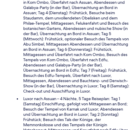
in Kom Ombo, Überfahrt nach Assuan, Abendessen und
Galabya-Party (in der Bar), Übernachtung an Bord in
Assuan; Tag 4 (Dienstag): Frühstück, Besuche beim
Staudamm, dem unvollendeten Obelisken und dem
Philae-Tempel, Mittagessen, Felukenfahrt und Besuch des
botanischen Gartens, Abendessen und nubische Show (in
der Bar), Übernachtung an Bord in Assuan; Tag 5
(Mittwoch): Frühstück, optionaler Besuch des Tempels von
Abu Simbel, Mittagessen Abendessen und Übernachtung
an Bord in Assuan; Tag 6 (Donnerstag): Frühstück,
Mittagessen und Überfahrt nach Kom Ombo, Besuch des
Tempels von Kom Ombo, Überfahrt nach Edfu,
Abendessen und Galabya-Party (in der Bar),
Übernachtung an Bord in Edfu; Tag 7 (Freitag): Frühstück,
Besuch des Edfu-Tempels, Überfahrt nach Luxor,
Mittagessen, Abendessen und Bauchtanz- und Derwisch-
Show (in der Bar), Übernachtung in Luxor; Tag 8 (Samstag):
Check-out und Ausschiffung in Luxor.
Luxor nach Assuan – 4 Nächte, 5 Tage Reiseplan: Tag 1
(Samstag) Einschiffung, gefolgt von Mittagessen an Bord;
Besuch der Tempel von Karnak und Luxor; Abendessen
und Übernachtung an Bord in Luxor; Tag 2 (Sonntag)
Frühstück; Besuch des Tals der Könige, der
Memnonkolosse und des Tempels der Königin