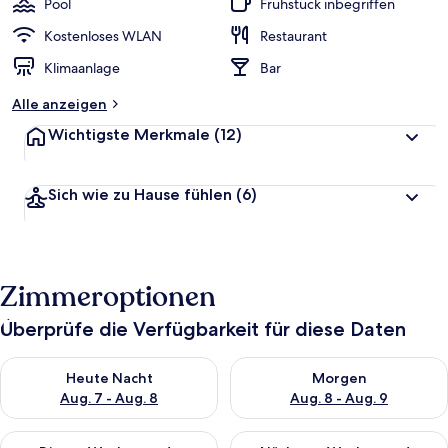
Pool
Frühstück inbegriffen
From
Kostenloses WLAN
Restaurant
Aswan
Klimaanlage
Bar
for
Alle anzeigen
03
Wichtigste Merkmale
(12)
Nights
Sich wie zu Hause fühlen
(6)
Zimmeroptionen
Überprüfe die Verfügbarkeit für diese Daten
Überprüfe die Verfügbarkeit für heute Nacht, Aug. 7 - Aug. 8.
Überprüfe die Verfügbarkeit f
Heute Nacht
Morgen
Aug. 7 - Aug. 8
Aug. 8 - Aug. 9
Überprüfe die Verfügbarkeit für dieses Wochenende, Aug. 7 - 
Überprüfe die Verfügbarkeit f