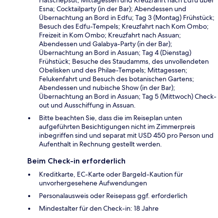
Hatschepsut; Mittagessen und Kreuzfahrt nach Edfu über
Esna; Cocktailparty (in der Bar); Abendessen und
Übernachtung an Bord in Edfu; Tag 3 (Montag) Frühstück;
Besuch des Edfu-Tempels; Kreuzfahrt nach Kom Ombo;
Freizeit in Kom Ombo; Kreuzfahrt nach Assuan;
Abendessen und Galabya-Party (in der Bar);
Übernachtung an Bord in Assuan; Tag 4 (Dienstag)
Frühstück; Besuche des Staudamms, des unvollendeten
Obelisken und des Philae-Tempels; Mittagessen;
Felukenfahrt und Besuch des botanischen Gartens;
Abendessen und nubische Show (in der Bar);
Übernachtung an Bord in Assuan; Tag 5 (Mittwoch) Check-
out und Ausschiffung in Assuan.
Bitte beachten Sie, dass die im Reiseplan unten
aufgeführten Besichtigungen nicht im Zimmerpreis
inbegriffen sind und separat mit USD 450 pro Person und
Aufenthalt in Rechnung gestellt werden.
Beim Check-in erforderlich
Kreditkarte, EC-Karte oder Bargeld-Kaution für
unvorhergesehene Aufwendungen
Personalausweis oder Reisepass ggf. erforderlich
Mindestalter für den Check-in: 18 Jahre