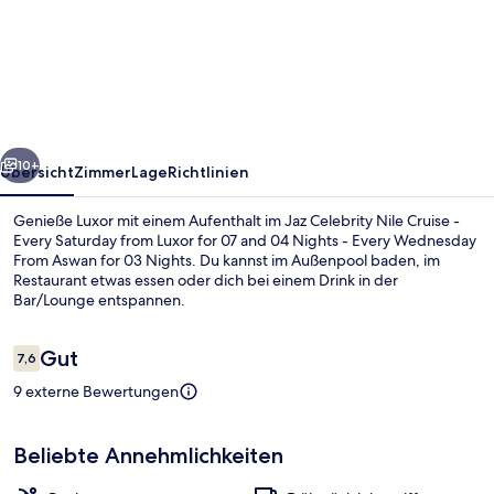
Celebrity
Nile
Cruise
-
Every
rück
Weiter
Saturday
10+
Übersicht
Zimmer
Lage
Richtlinien
from
Genieße Luxor mit einem Aufenthalt im Jaz Celebrity Nile Cruise -
Luxor
Every Saturday from Luxor for 07 and 04 Nights - Every Wednesday
From Aswan for 03 Nights. Du kannst im Außenpool baden, im
for
Restaurant etwas essen oder dich bei einem Drink in der
07
Bar/Lounge entspannen.
and
Bewertungen
Gut
04
7,6
7,6 von 10.
Nights
9 externe Bewertungen
Außenbereich
-
Beliebte Annehmlichkeiten
Every
Wednesday