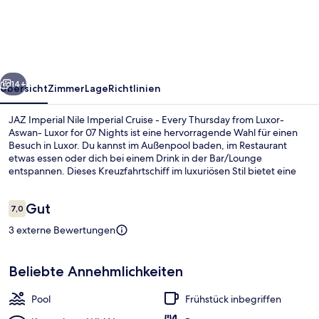
Nile
Imperial
Cruise
-
rück
Weiter
Every
14+
Übersicht
Zimmer
Lage
Richtlinien
Thursday
JAZ Imperial Nile Imperial Cruise - Every Thursday from Luxor-
from
Aswan- Luxor for 07 Nights ist eine hervorragende Wahl für einen
Besuch in Luxor. Du kannst im Außenpool baden, im Restaurant
Luxor-
etwas essen oder dich bei einem Drink in der Bar/Lounge
Aswan-
entspannen. Dieses Kreuzfahrtschiff im luxuriösen Stil bietet eine
Poolbar und eine Terrasse.
Luxor
Bewertungen
Gut
for
7,0
7,0 von 10.
07
3 externe Bewertungen
Außenpool
Nights
Beliebte Annehmlichkeiten
Pool
Frühstück inbegriffen