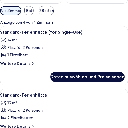
Verfügbare
Alle Zimmer
1 Bett
2 Betten
Filter
für
Anzeige von 4 von 4 Zimmern
Zimmer
Alle
Ein Hotelzimmer mit Bett, Schreibtisch
2
Standard-Ferienhütte (for Single-Use)
Fotos
19 m²
für
Platz für 2 Personen
Standard-
Ferienhütte
1 Einzelbett
(for
Weitere
Weitere Details
Single-
Details
für
Use)
Daten auswählen und Preise sehen
Standard-
anzeigen
Ferienhütte
(for
Alle
Ein Hotelzimmer mit Bett, Schreibtisch
2
Single-
Standard-Ferienhütte
Fotos
Use)
19 m²
für
Platz für 2 Personen
Standard-
Ferienhütte
2 Einzelbetten
anzeigen
Weitere
Weitere Details