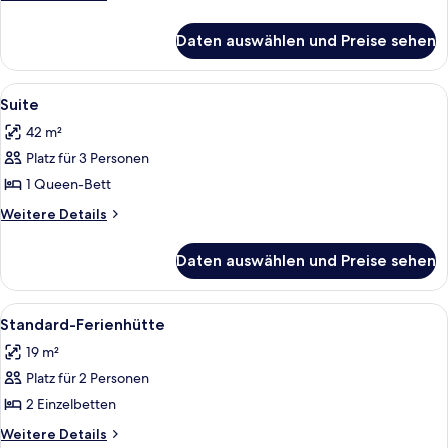
Details
für
Daten auswählen und Preise sehen
Standard-
Ferienhütte
Alle
Ein Hotelzimmer mit einer Couch, eine
2
Suite
Fotos
42 m²
für
Platz für 3 Personen
Suite
anzeigen
1 Queen-Bett
Weitere
Weitere Details
Details
für
Daten auswählen und Preise sehen
Suite
Alle
Ein Hotelzimmer mit Bett, Schreibtisch
2
Standard-Ferienhütte
Fotos
19 m²
für
Platz für 2 Personen
Standard-
Ferienhütte
2 Einzelbetten
anzeigen
Weitere
Weitere Details