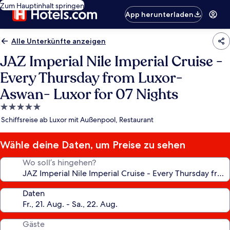
Zum Hauptinhalt springen
App herunterladen
Alle Unterkünfte anzeigen
JAZ Imperial Nile Imperial Cruise -
Every Thursday from Luxor-
Aswan- Luxor for 07 Nights
5.0-
Sterne-
Schiffsreise ab Luxor mit Außenpool, Restaurant
Unterkunft
Wähle deine Daten, um Preise zu sehen
Wo soll’s hingehen?
Daten
Gäste