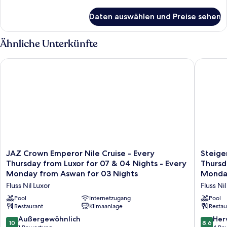
Details
für
Daten auswählen und Preise sehen
Standard-
Ferienhütte
Ähnliche Unterkünfte
JAZ Crown Emperor Nile Cruise - Every Thursday from Luxor 
Steigenb
JAZ
Steigen
JAZ Crown Emperor Nile Cruise - Every
Steige
Crown
Minerva
Thursday from Luxor for 07 & 04 Nights - Every
Thursd
Emperor
Nile
Monday from Aswan for 03 Nights
Monday
Nile
Cruise
Fluss Nil Luxor
Fluss Ni
Cruise
-
-
Every
Pool
Internetzugang
Pool
Every
Restaurant
Klimaanlage
Thursda
Restau
Thursday
from
10.0
8.6
Außergewöhnlich
Her
10
8,6
from
Luxor