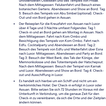
unvollendeten Obelisken und des Tempels von Philae.
Nach dem Mittagessen: Felukenfahrt und Besuch eines
botanischen Gartens. Abendessen und Show an Bord. Tag
5: Besuch des Tempels von Abu Simbel (optional). Check-
Out und von Bord gehen in Assuan.
Der Reiseplan für die Kreuzfahrt von Assuan nach Luxor
über 4 Tage und 3 Nächte umfasst Folgendes: Tag 1:
Check-in und an Bord gehen am Montag in Assuan. Nach
dem Mittagessen: Fahrt nach Kom Ombo und
Besichtigung des Tempels von Kom Ombo. Fahrt nach
Edfu. Cocktailparty und Abendessen an Bord. Tag 2:
Besuch des Tempels von Edfu und Weiterfahrt über Esna
nach Luxor. Mittagessen, Abendessen und Party an Bord.
Tag 3: Besuch der West Bank, des Tals der Könige, der
Memnonkolosse und des Totentempels der Hatschepsut.
Nach dem Mittagessen: Besuch der Tempel von Karnak
und Luxor. Abendessen und Show an Bord. Tag 4: Check-
out und Ausschiffung in Luxor.
Es handelt sich hierbei um ein Schiff und nicht um ein
herkömmliches Hotel. Der Check-in erfolgt in Luxor oder
Assuan. Bitte setzen Sie sich 72 Stunden im Voraus mit der
Unterkunft in Verbindung, um die genaue Zeit für den
Check-in zu vereinbaren, da sich die Orte und der Zeitplan
ändern können.