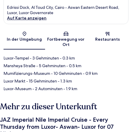
Edrissi Dock, Al Toud City, Cairo - Aswan Eastern Desert Road,
Luxor, Luxor Governorate
Auf Karte anzeigen
Karte
In der Umgebung
Fortbewegung vor
Restaurants
Ort
Luxor-Tempel
- 3 Gehminuten
- 0.3 km
Mansheya Straße
- 5 Gehminuten
- 0.5 km
Mumifizierungs-Museum
- 10 Gehminuten
- 0.9 km
Luxor Markt
- 15 Gehminuten
- 1.3 km
Luxor-Museum
- 2 Autominuten
- 1.9 km
Mehr zu dieser Unterkunft
JAZ Imperial Nile Imperial Cruise - Every
Thursday from Luxor- Aswan- Luxor for 07