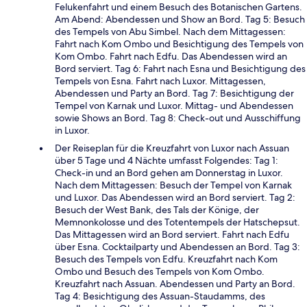
Felukenfahrt und einem Besuch des Botanischen Gartens.
Am Abend: Abendessen und Show an Bord. Tag 5: Besuch
des Tempels von Abu Simbel. Nach dem Mittagessen:
Fahrt nach Kom Ombo und Besichtigung des Tempels von
Kom Ombo. Fahrt nach Edfu. Das Abendessen wird an
Bord serviert. Tag 6: Fahrt nach Esna und Besichtigung des
Tempels von Esna. Fahrt nach Luxor. Mittagessen,
Abendessen und Party an Bord. Tag 7: Besichtigung der
Tempel von Karnak und Luxor. Mittag- und Abendessen
sowie Shows an Bord. Tag 8: Check-out und Ausschiffung
in Luxor.
Der Reiseplan für die Kreuzfahrt von Luxor nach Assuan
über 5 Tage und 4 Nächte umfasst Folgendes: Tag 1:
Check-in und an Bord gehen am Donnerstag in Luxor.
Nach dem Mittagessen: Besuch der Tempel von Karnak
und Luxor. Das Abendessen wird an Bord serviert. Tag 2:
Besuch der West Bank, des Tals der Könige, der
Memnonkolosse und des Totentempels der Hatschepsut.
Das Mittagessen wird an Bord serviert. Fahrt nach Edfu
über Esna. Cocktailparty und Abendessen an Bord. Tag 3:
Besuch des Tempels von Edfu. Kreuzfahrt nach Kom
Ombo und Besuch des Tempels von Kom Ombo.
Kreuzfahrt nach Assuan. Abendessen und Party an Bord.
Tag 4: Besichtigung des Assuan-Staudamms, des