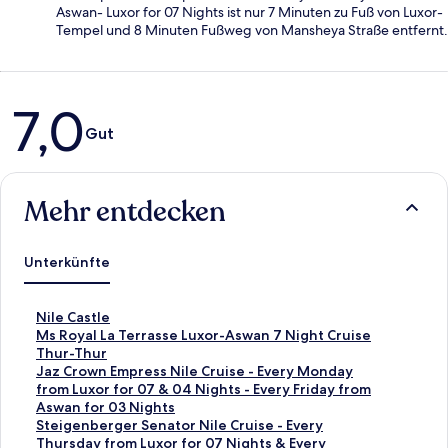
Aswan- Luxor for 07 Nights ist nur 7 Minuten zu Fuß von Luxor-
Tempel und 8 Minuten Fußweg von Mansheya Straße entfernt.
Bewertungen
7,0
Gut
Mehr entdecken
Unterkünfte
L
Nile Castle
i
L
Ms Royal La Terrasse Luxor-Aswan 7 Night Cruise
n
i
Thur-Thur
k
n
L
Jaz Crown Empress Nile Cruise - Every Monday
,
k
i
from Luxor for 07 & 04 Nights - Every Friday from
d
,
n
Aswan for 03 Nights
e
d
k
L
Steigenberger Senator Nile Cruise - Every
r
e
,
i
Thursday from Luxor for 07 Nights & Every