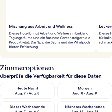
Mischung aus Arbeit und Wellness
Lecker
Dieses Hotel bringt Arbeit und Wellness in Einklang.
Dieses H
Tagungsräume und ein Business Center steigern die
für kuli
Produktivität. Das Spa, die Sauna und die Whirlpools
schmack
bieten Erfrischung.
Zimmeroptionen
Überprüfe die Verfügbarkeit für diese Daten
Überprüfe die Verfügbarkeit für heute Nacht, Aug. 7 - Aug. 8.
Überprüfe die Verfügbarkeit f
Heute Nacht
Morgen
Aug. 7 - Aug. 8
Aug. 8 - Aug. 9
Überprüfe die Verfügbarkeit für dieses Wochenende, Aug. 7 - 
Überprüfe die Verfügbarkeit f
Dieses Wochenende
Nächstes Wochenende
Aug. 7 - Aug. 9
Aug. 14 - Aug. 16