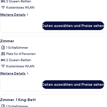
anzeigen
2 Queen-Betten
Kostenloses WLAN
Weitere
Weitere Details
Details
für
Daten auswählen und Preise sehen
Zimmer
Alle
Ein Hotelzimmer mit zwei Betten, ein
4
Zimmer
Fotos
1 Schlafzimmer
für
Platz für 4 Personen
Zimmer
anzeigen
2 Queen-Betten
Kostenloses WLAN
Weitere
Weitere Details
Details
für
Daten auswählen und Preise sehen
Zimmer
Alle
Hochwertige Bettwaren, Pillowtop-Bet
3
Zimmer, 1 King-Bett
Fotos
1 Schlafzimmer