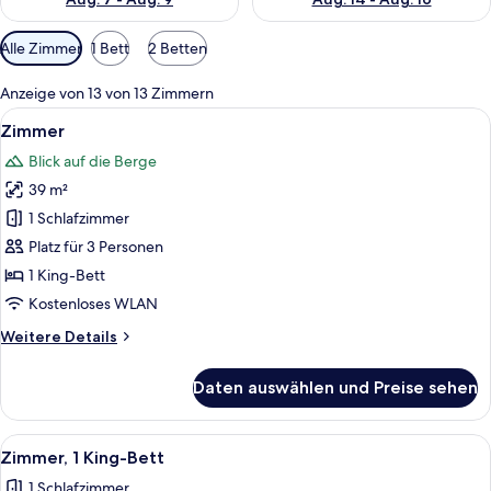
Verfügbare
Alle Zimmer
1 Bett
2 Betten
Filter
für
Anzeige von 13 von 13 Zimmern
Zimmer
Alle
Hochwertige Bettwaren, Pillowtop-Bet
4
Zimmer
Fotos
Blick auf die Berge
für
39 m²
Zimmer
anzeigen
1 Schlafzimmer
Platz für 3 Personen
1 King-Bett
Kostenloses WLAN
Weitere
Weitere Details
Details
für
Daten auswählen und Preise sehen
Zimmer
Alle
Hochwertige Bettwaren, Pillowtop-Bet
3
Zimmer, 1 King-Bett
Fotos
1 Schlafzimmer