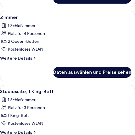
Alle
Ein Hotelzimmer mit Flachbildfernsehe
3
Zimmer
Fotos
1 Schlafzimmer
für
Platz für 4 Personen
Zimmer
anzeigen
2 Queen-Betten
Kostenloses WLAN
Weitere
Weitere Details
Details
für
Daten auswählen und Preise sehen
Zimmer
Alle
Ein modernes Hotelzimmer mit einem H
3
Studiosuite, 1 King-Bett
Fotos
1 Schlafzimmer
für
Platz für 3 Personen
Studiosuite,
1 King-
1 King-Bett
Bett
Kostenloses WLAN
anzeigen
Weitere
Weitere Details