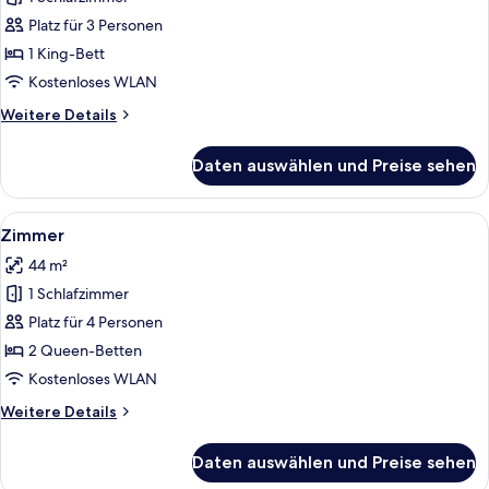
für
Platz für 3 Personen
Zimmer,
1 King-
1 King-Bett
Bett
Kostenloses WLAN
anzeigen
Weitere
Weitere Details
Details
für
Daten auswählen und Preise sehen
Zimmer,
1 King-
Bett
Alle
Ein Hotelzimmer mit zwei Betten, ein
3
Zimmer
Fotos
44 m²
für
1 Schlafzimmer
Zimmer
anzeigen
Platz für 4 Personen
2 Queen-Betten
Kostenloses WLAN
Weitere
Weitere Details
Details
für
Daten auswählen und Preise sehen
Zimmer