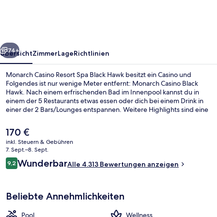
Spa
Black
Hawk
rück
Weiter
74+
Übersicht
Zimmer
Lage
Richtlinien
Monarch Casino Resort Spa Black Hawk besitzt ein Casino und
Folgendes ist nur wenige Meter entfernt: Monarch Casino Black
Hawk. Nach einem erfrischenden Bad im Innenpool kannst du in
einem der 5 Restaurants etwas essen oder dich bei einem Drink in
einer der 2 Bars/Lounges entspannen. Weitere Highlights sind eine
Poolbar, Fitnessmöglichkeiten und eine Snackbar. Der Pool und die
bequemen Betten erhalten tolle Bewertungen von anderen
Der
170 €
Reisenden.
aktuelle
inkl. Steuern & Gebühren
Preis
7. Sept.–8. Sept.
Sauna, Dampfbad
beträgt
Bewertungen
Wunderbar
9,2
Alle 4.313 Bewertungen anzeigen
170 €.
9,2 von 10.
Beliebte Annehmlichkeiten
Pool
Wellness