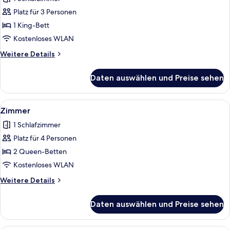
für
Platz für 3 Personen
Zimmer,
1 King-
1 King-Bett
Bett
Kostenloses WLAN
anzeigen
Weitere
Weitere Details
Details
für
Daten auswählen und Preise sehen
Zimmer,
1 King-
Bett
Alle
Ein Hotelzimmer mit zwei Betten, ein
3
Zimmer
Fotos
1 Schlafzimmer
für
Platz für 4 Personen
Zimmer
anzeigen
2 Queen-Betten
Kostenloses WLAN
Weitere
Weitere Details
Details
für
Daten auswählen und Preise sehen
Zimmer
Ein Hotelzimmer mit einem Bett, eine