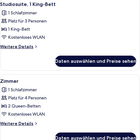
Alle
3
Studiosuite, 1 King-Bett
Fotos
1 Schlafzimmer
für
Platz für 3 Personen
Studiosuite,
1 King-
1 King-Bett
Bett
Kostenloses WLAN
anzeigen
Weitere
Weitere Details
Details
für
Daten auswählen und Preise sehen
Studiosuite,
1 King-
Bett
Alle
Ein Hotelzimmer mit zwei Betten, eine
4
Zimmer
Fotos
1 Schlafzimmer
für
Platz für 4 Personen
Zimmer
anzeigen
2 Queen-Betten
Kostenloses WLAN
Weitere
Weitere Details
Details
für
Daten auswählen und Preise sehen
Zimmer