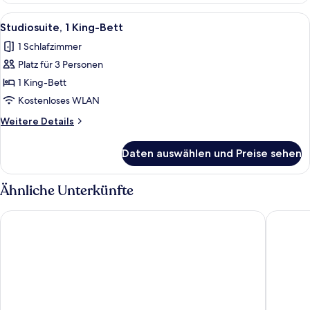
Alle
Ein Hotelzimmer mit einem Bett, einem
3
Studiosuite, 1 King-Bett
Fotos
1 Schlafzimmer
für
Platz für 3 Personen
Studiosuite,
1 King-
1 King-Bett
Bett
Kostenloses WLAN
anzeigen
Weitere
Weitere Details
Details
für
Daten auswählen und Preise sehen
Studiosuite,
1 King-
Bett
Ähnliche Unterkünfte
Ameristar Casino Resort Spa Black Hawk
Lady Luc