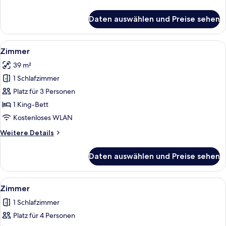
Details
für
Daten auswählen und Preise sehen
Studiosuite,
1 King-
Bett
Alle
Hochwertige Bettwaren, Pillowtop-Bet
4
Zimmer
Fotos
39 m²
für
1 Schlafzimmer
Zimmer
anzeigen
Platz für 3 Personen
1 King-Bett
Kostenloses WLAN
Weitere
Weitere Details
Details
für
Daten auswählen und Preise sehen
Zimmer
Alle
Ein Hotelzimmer mit zwei Betten, eine
4
Zimmer
Fotos
1 Schlafzimmer
für
Platz für 4 Personen
Zimmer