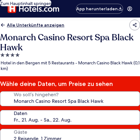
Zum Hauptinhalt springen
App herunterladen
Alle Unterkünfte anzeigen
Monarch Casino Resort Spa Black
Hawk
4.0-
Sterne-
Hotel in den Bergen mit 5 Restaurants - Monarch Casino Black Hawk (0,1
Unterkunft
km)
Wähle deine Daten, um Preise zu sehen
Wo soll’s hingehen?
Daten
Gäste