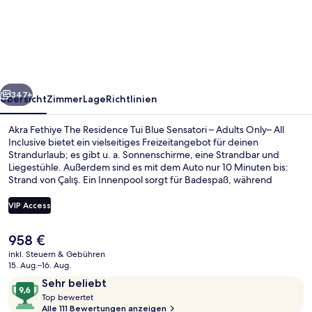
The
Residence
Tui
Blue
rück
Weiter
Sensatori
347+
Übersicht
Zimmer
Lage
Richtlinien
–
Akra Fethiye The Residence Tui Blue Sensatori – Adults Only– All
Adults
Inclusive bietet ein vielseitiges Freizeitangebot für deinen
Strandurlaub; es gibt u. a. Sonnenschirme, eine Strandbar und
Only–
Liegestühle. Außerdem sind es mit dem Auto nur 10 Minuten bis:
All
Strand von Çalış. Ein Innenpool sorgt für Badespaß, während
Körper und Geist mit Tiefengewebe-Massagen,
Inclusive
Ganzkörperwickeln und Aromatherapie verwöhnt werden. Food
VIP Access
Repertory Restaurant, eins von 5 Restaurants, serviert lokale und
internationale Küche und ist zum Frühstück, Mittagessen und
Der
958 €
Abendessen geöffnet. Als weitere Highlights bietet dieses Resort
Außenbereich
aktuelle
im luxuriösen Stil 4 Bars/Lounges, eine Poolbar und einen
inkl. Steuern & Gebühren
Preis
15. Aug.–16. Aug.
Fitnessbereich.
beträgt
Bewertungen
9,6
Sehr beliebt
958 €.
T
von
Top bewertet
o
Alle 111 Bewertungen anzeigen