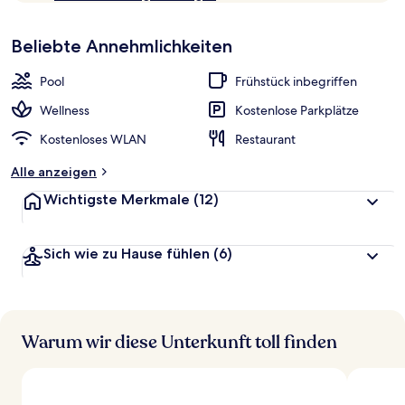
10,
p
Sehr
beliebt
Beliebte Annehmlichkeiten
b
e
w
Pool
Frühstück inbegriffen
e
r
Wellness
Kostenlose Parkplätze
t
Kostenloses WLAN
Restaurant
e
t
Alle anzeigen
Wichtigste Merkmale
(12)
Sich wie zu Hause fühlen
(6)
Warum wir diese Unterkunft toll finden