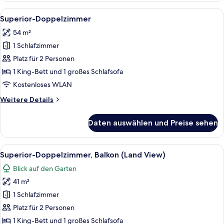
Alle
Ein Poolbereich mit Liegestühlen un
6
Superior-Doppelzimmer
Fotos
54 m²
für
1 Schlafzimmer
Superior-
Doppelzimmer
Platz für 2 Personen
anzeigen
1 King-Bett und 1 großes Schlafsofa
Kostenloses WLAN
Weitere
Weitere Details
Details
für
Daten auswählen und Preise sehen
Superior-
Doppelzimmer
Alle
Ein Hotelzimmer mit einem großen Bett
5
Superior-Doppelzimmer, Balkon (Land View)
Fotos
Blick auf den Garten
für
41 m²
Superior-
Doppelzimmer,
1 Schlafzimmer
Balkon
Platz für 2 Personen
(Land
1 King-Bett und 1 großes Schlafsofa