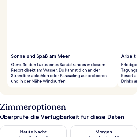
Sonne und Spaß am Meer
Arbeit 
Genieße den Luxus eines Sandstrandes in diesem
Erledig
Resort direkt am Wasser. Du kannst dich an der
Tagungs
Strandbar abkühlen oder Parasailing ausprobieren
Resort a
und in der Nähe Windsurfen.
Drinks an
Zimmeroptionen
Überprüfe die Verfügbarkeit für diese Daten
Überprüfe die Verfügbarkeit für heute Nacht, Aug. 8 - Aug. 9.
Überprüfe die Verfügbarkeit f
Heute Nacht
Morgen