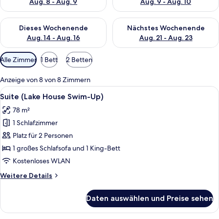
Aug. 8 - Aug. 9
Aug. 9 - Aug. 10
Überprüfe die Verfügbarkeit für dieses Wochenende, Aug. 14 -
Überprüfe die Verfügbarkeit f
Dieses Wochenende
Nächstes Wochenende
Aug. 14 - Aug. 16
Aug. 21 - Aug. 23
Verfügbare
Alle Zimmer
1 Bett
2 Betten
Filter
für
Anzeige von 8 von 8 Zimmern
Zimmer
Alle
Ein moderner Poolbereich mit Glasgel
6
Suite (Lake House Swim-Up)
Fotos
78 m²
für
1 Schlafzimmer
Suite
(Lake
Platz für 2 Personen
House
1 großes Schlafsofa und 1 King-Bett
Swim-
Kostenloses WLAN
Up)
Weitere
Weitere Details
anzeigen
Details
für
Daten auswählen und Preise sehen
Suite
(Lake
House