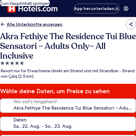
Zum Hauptinhalt springen
App herunterladen
Alle Unterkünfte anzeigen
Akra Fethiye The Residence Tui Blue
Sensatori – Adults Only– All
Inclusive
5.0-
Sterne-
Resort nur für Erwachsene direkt am Strand und mit Strandbar - Strand
Unterkunft
von Çalış (2,5 km)
Wähle deine Daten, um Preise zu sehen
Wo soll’s hingehen?
Daten