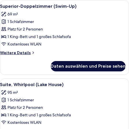
Alle
Ein modernes Hotel mit Poolbereich au
6
Swim-
Superior-Doppelzimmer (Swim-Up)
Fotos
Up)
69 m²
für
1 Schlafzimmer
Superior-
Doppelzimmer
Platz für 2 Personen
(Swim-
1 King-Bett und 1 großes Schlafsofa
Up)
Kostenloses WLAN
anzeigen
Weitere
Weitere Details
Details
für
Daten auswählen und Preise sehen
Superior-
Doppelzimmer
(Swim-
Alle
Eine Holzterrasse mit Pool, Liegestüh
6
Up)
Suite, Whirlpool (Lake House)
Fotos
95 m²
für
1 Schlafzimmer
Suite,
Whirlpool
Platz für 2 Personen
(Lake
1 King-Bett und 1 großes Schlafsofa
House)
Kostenloses WLAN
anzeigen