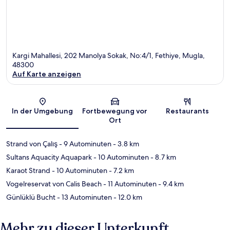
Kargi Mahallesi, 202 Manolya Sokak, No:4/1, Fethiye, Mugla,
48300
Auf Karte anzeigen
Karte
In der Umgebung
Fortbewegung vor
Restaurants
Ort
Strand von Çalış
- 9 Autominuten
- 3.8 km
Sultans Aquacity Aquapark
- 10 Autominuten
- 8.7 km
Karaot Strand
- 10 Autominuten
- 7.2 km
Vogelreservat von Calis Beach
- 11 Autominuten
- 9.4 km
Günlüklü Bucht
- 13 Autominuten
- 12.0 km
Mehr zu dieser Unterkunft