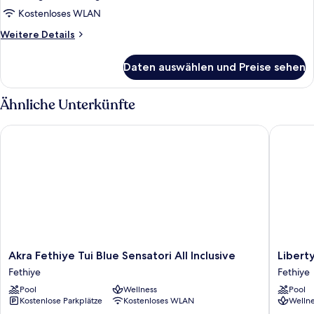
View)
Kostenloses WLAN
anzeigen
Weitere
Weitere Details
Details
für
Daten auswählen und Preise sehen
Superior-
Doppelzimmer,
Balkon
Ähnliche Unterkünfte
(Land
View)
Akra Fethiye Tui Blue Sensatori All Inclusive
Liberty S
Akra
Liberty
Akra Fethiye Tui Blue Sensatori All Inclusive
Liberty
Fethiye
Signa
Fethiye
Fethiye
Tui
-
Pool
Wellness
Pool
Blue
All
Kostenlose Parkplätze
Kostenloses WLAN
Wellne
Sensatori
inclusive