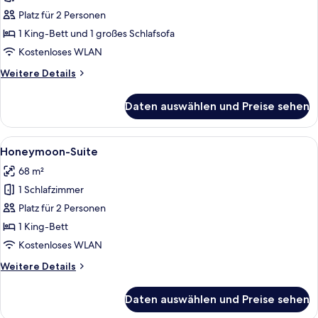
Suite
Platz für 2 Personen
(Superior)
1 King-Bett und 1 großes Schlafsofa
anzeigen
Kostenloses WLAN
Weitere
Weitere Details
Details
für
Daten auswählen und Preise sehen
Junior-
Suite
(Superior)
Alle
Ein Hotelzimmer mit einem großen Bet
9
Honeymoon-Suite
Fotos
68 m²
für
1 Schlafzimmer
Honeymoon-
Suite
Platz für 2 Personen
anzeigen
1 King-Bett
Kostenloses WLAN
Weitere
Weitere Details
Details
für
Daten auswählen und Preise sehen
Honeymoon-
Suite