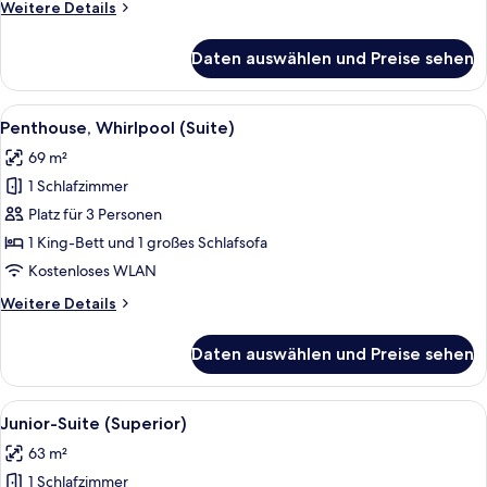
Weitere
Weitere Details
Details
für
Daten auswählen und Preise sehen
Suite,
Whirlpool
(Lake
Alle
Ein modernes Hotelzimmer mit Wohnbe
8
House)
Penthouse, Whirlpool (Suite)
Fotos
69 m²
für
1 Schlafzimmer
Penthouse,
Whirlpool
Platz für 3 Personen
(Suite)
1 King-Bett und 1 großes Schlafsofa
anzeigen
Kostenloses WLAN
Weitere
Weitere Details
Details
für
Daten auswählen und Preise sehen
Penthouse,
Whirlpool
(Suite)
Alle
Ein modernes Hotelzimmer mit einem g
5
Junior-Suite (Superior)
Fotos
63 m²
für
1 Schlafzimmer
Junior-