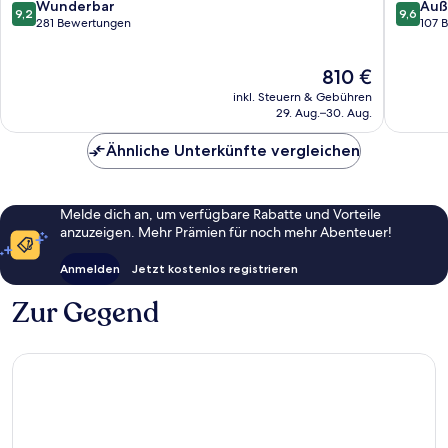
All
Fethiye
9.2
9.6
Wunderbar
Auß
9,2
9,6
Inclusive
von
von
281 Bewertungen
107 
Fethiye
10,
10,
Wunderbar,
Außerge
Der
810 €
281
107
Preis
Bewertungen
Bewert
inkl. Steuern & Gebühren
beträgt
29. Aug.–30. Aug.
810 €
Ähnliche Unterkünfte vergleichen
Melde dich an, um verfügbare Rabatte und Vorteile
anzuzeigen. Mehr Prämien für noch mehr Abenteuer!
Anmelden
Jetzt kostenlos registrieren
Zur Gegend