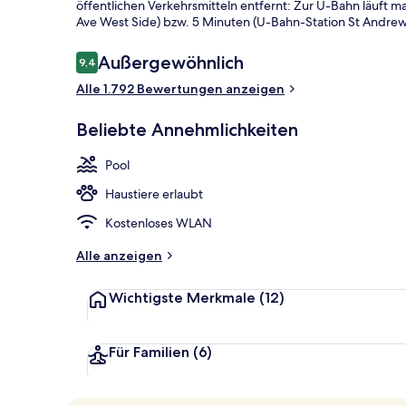
öffentlichen Verkehrsmitteln entfernt: Zur U-Bahn läuft m
Ave West Side) bzw. 5 Minuten (U-Bahn-Station St Andrew
Außenbereic
Bewertungen
Außergewöhnlich
9,4
9,4 von 10.
Alle 1.792 Bewertungen anzeigen
Beliebte Annehmlichkeiten
Pool
Haustiere erlaubt
Kostenloses WLAN
Alle anzeigen
Wichtigste Merkmale
(12)
Für Familien
(6)