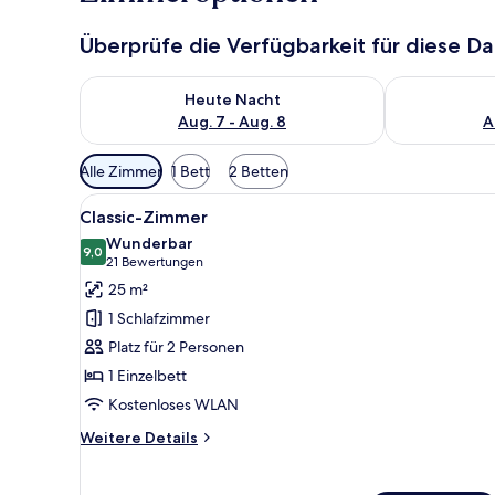
Überprüfe die Verfügbarkeit für diese D
Überprüfe die Verfügbarkeit für heute Nacht, Aug. 7
Überprüfe die
Heute Nacht
Aug. 7 - Aug. 8
A
Verfügbare
Alle Zimmer
1 Bett
2 Betten
Filter
Alle
Ein Hotelzimmer mit Blick auf 
für
3
Classic-Zimmer
Fotos
Zimmer
Wunderbar
für
9,0
9,0 von 10
(21
21 Bewertungen
Classic-
Bewertungen)
25 m²
Zimmer
1 Schlafzimmer
anzeigen
Platz für 2 Personen
1 Einzelbett
Kostenloses WLAN
Weitere
Weitere Details
Details
für