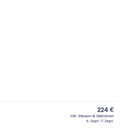
Frühstück, Mittagessen, Abendessen 
Der
224 €
aktuelle
inkl. Steuern & Gebühren
Preis
6. Sept.–7. Sept.
Bettwaren, Minibar, Zimmersafe, Schreibtisch
Sehenswürdigkeit
beträgt
224 €.