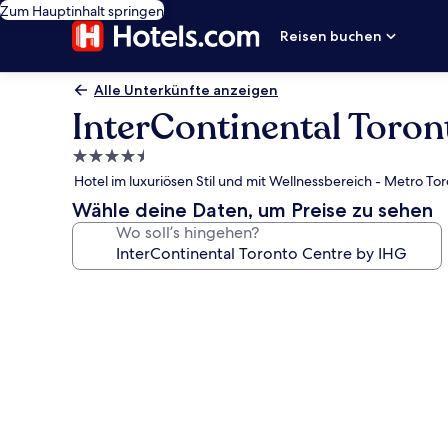
Zum Hauptinhalt springen
Reisen buchen
Alle Unterkünfte anzeigen
InterContinental Toron
4.5-
Sterne-
Hotel im luxuriösen Stil und mit Wellnessbereich - Metro To
Unterkunft
Wähle deine Daten, um Preise zu sehen
Wo soll’s hingehen?
Fotogalerie
von
InterContinental
Toronto
Centre
by