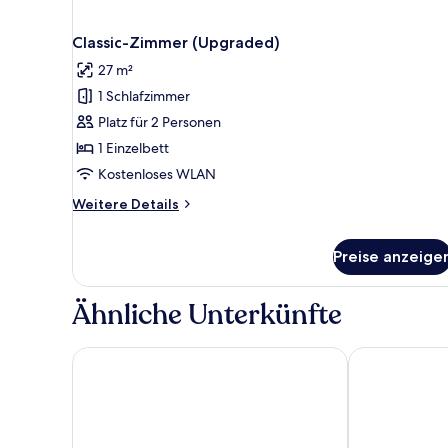
Classic-Zimmer (Upgraded)
27 m²
1 Schlafzimmer
Platz für 2 Personen
1 Einzelbett
Kostenloses WLAN
Weitere
Weitere Details
Details
für
Preise anzeige
Classic-
Zimmer
(Upgraded)
Ähnliche Unterkünfte
Fairmont Royal York
Delta Hotels 