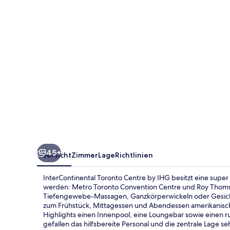
IHG
45+
Übersicht
Zimmer
Lage
Richtlinien
InterContinental Toronto Centre by IHG besitzt eine supe
werden: Metro Toronto Convention Centre und Roy Thomso
Tiefengewebe-Massagen, Ganzkörperwickeln oder Gesich
zum Frühstück, Mittagessen und Abendessen amerikanische K
Highlights einen Innenpool, eine Loungebar sowie einen 
gefallen das hilfsbereite Personal und die zentrale Lage s