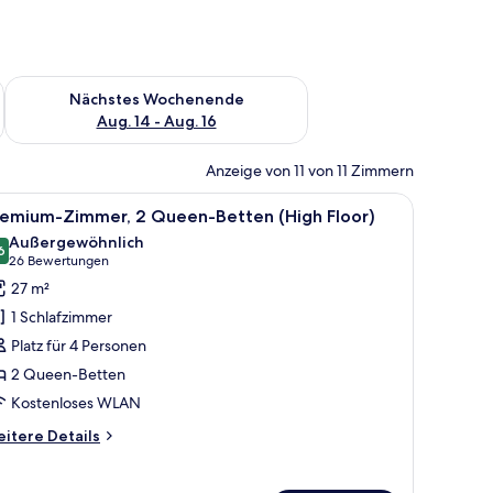
es Wochenende, Aug. 7 - Aug. 9.
Überprüfe die Verfügbarkeit für nächstes Wochenende, Aug. 1
Nächstes Wochenende
Aug. 14 - Aug. 16
Anzeige von 11 von 11 Zimmern
issen und eine Stehlampe.
ario View, High Floor) | Hochwertige Bettwaren, Minibar, Zimmersafe, Schre
le
Ein moderner Bürostuhl mit hoher Rückenlehn
1
remium-Zimmer, 2 Queen-Betten (High Floor)
otos
Außergewöhnlich
ür
6
9,6 von 10
(26
26 Bewertungen
remium-
Bewertungen)
27 m²
immer,
1 Schlafzimmer
 Queen-
Platz für 4 Personen
etten
2 Queen-Betten
High
Kostenloses WLAN
loor)
nzeigen
itere
itere Details
tails
r