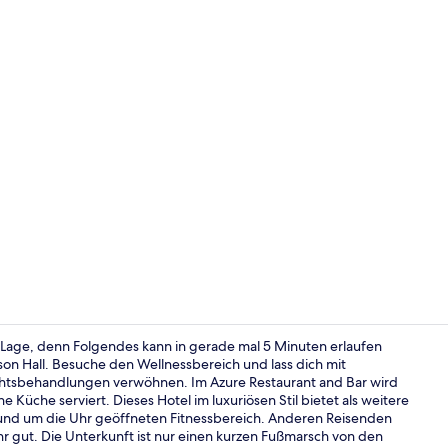
Innenpool
r Lage, denn Folgendes kann in gerade mal 5 Minuten erlaufen
n Hall. Besuche den Wellnessbereich und lass dich mit
tsbehandlungen verwöhnen. Im Azure Restaurant and Bar wird
Hochwertige 
üche serviert. Dieses Hotel im luxuriösen Stil bietet als weitere
rund um die Uhr geöffneten Fitnessbereich. Anderen Reisenden
ehr gut. Die Unterkunft ist nur einen kurzen Fußmarsch von den