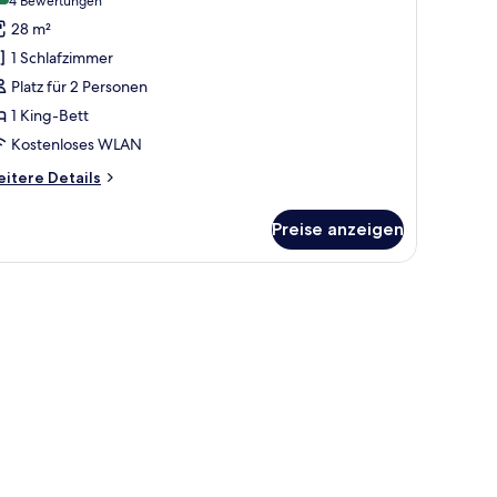
(4
4 Bewertungen
ounge
remium-
Bewertungen)
28 m²
immer,
1 Schlafzimmer
King-
Platz für 2 Personen
ett
1 King-Bett
High
Kostenloses WLAN
loor)
nzeigen
itere
itere Details
tails
r
Preise anzeigen
emium-
mmer,
King-
tt
igh
oor)