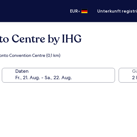
•
EUR
Unterkunft registr
to Centre by IHG
ronto Convention Centre (0,1 km)
Daten
G