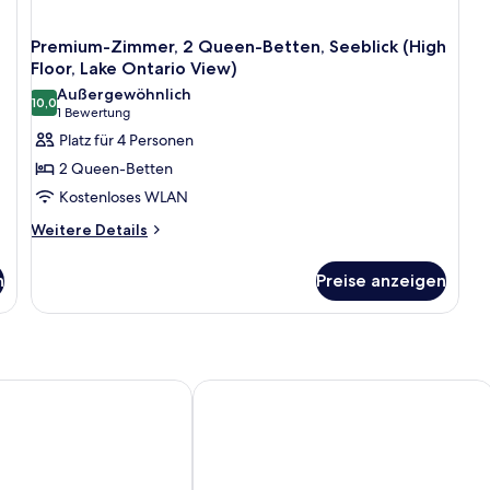
Premium-Zimmer, 2 Queen-Betten, Seeblick (High
Floor, Lake Ontario View)
Außergewöhnlich
10,0
10,0 von 10
(1
1 Bewertung
Bewertung)
Platz für 4 Personen
2 Queen-Betten
Kostenloses WLAN
Weitere
Weitere Details
Details
für
n
Preise anzeigen
Premium-
Zimmer,
2 Queen-
Betten,
Seeblick
(High
by Marriott Toronto
Hyatt Place Toronto Airport
Floor,
Lake
Ontario
View)