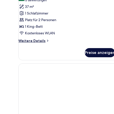
(13
13 Bewertungen
Junior-
Bewertungen)
37 m²
Suite,
1 Schlafzimmer
1 King-
Platz für 2 Personen
Bett
1 King-Bett
anzeigen
Kostenloses WLAN
Weitere
Weitere Details
Details
für
Preise anzeige
Junior-
Suite,
1 King-
Bett