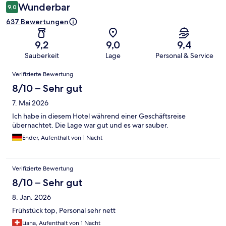
Wunderbar
9,0
637 Bewertungen
9,2
9,0
9,4
Sauberkeit
Lage
Personal & Service
Bewertungen
Verifizierte Bewertung
8/10 – Sehr gut
7. Mai 2026
Ich habe in diesem Hotel während einer Geschäftsreise
übernachtet. Die Lage war gut und es war sauber.
Ender, Aufenthalt von 1 Nacht
Verifizierte Bewertung
8/10 – Sehr gut
8. Jan. 2026
Frühstück top, Personal sehr nett
Liana, Aufenthalt von 1 Nacht