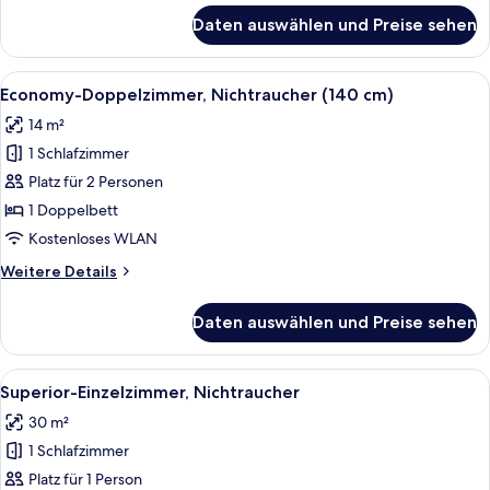
für
Daten auswählen und Preise sehen
Comfort-
Doppelzimmer
Alle
Ein Hotelzimmer mit Bett, einem Fenst
8
Economy-Doppelzimmer, Nichtraucher (140 cm)
Fotos
14 m²
für
1 Schlafzimmer
Economy-
Doppelzimmer,
Platz für 2 Personen
Nichtraucher
1 Doppelbett
(140
Kostenloses WLAN
cm)
Weitere
Weitere Details
anzeigen
Details
für
Daten auswählen und Preise sehen
Economy-
Doppelzimmer,
Nichtraucher
Alle
Ein Hotelzimmer mit Bett, Schreibtisc
13
(140
Superior-Einzelzimmer, Nichtraucher
Fotos
cm)
30 m²
für
1 Schlafzimmer
Superior-
Einzelzimmer,
Platz für 1 Person