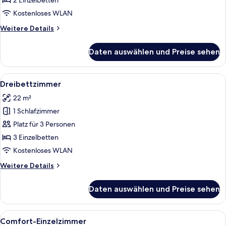
2 Einzelbetten
Kostenloses WLAN
Weitere
Weitere Details
Details
für
Daten auswählen und Preise sehen
Standard-
Doppelzimmer
Alle
Ein Hotelzimmer mit zwei Betten, eine
8
Dreibettzimmer
Fotos
22 m²
für
1 Schlafzimmer
Dreibettzimmer
anzeigen
Platz für 3 Personen
3 Einzelbetten
Kostenloses WLAN
Weitere
Weitere Details
Details
für
Daten auswählen und Preise sehen
Dreibettzimmer
Alle
Ein Hotelzimmer mit Bad, Schreibtisch
16
Comfort-Einzelzimmer