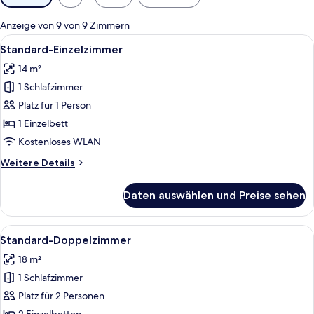
Filter
für
Anzeige von 9 von 9 Zimmern
Zimmer
Alle
Ein Hotelzimmer mit Bett, einer Nach
12
Standard-Einzelzimmer
Fotos
14 m²
für
1 Schlafzimmer
Standard-
Einzelzimmer
Platz für 1 Person
anzeigen
1 Einzelbett
Kostenloses WLAN
Weitere
Weitere Details
Details
für
Daten auswählen und Preise sehen
Standard-
Einzelzimmer
Alle
Ein Hotelzimmer mit zwei Betten, ein
14
Standard-Doppelzimmer
Fotos
18 m²
für
1 Schlafzimmer
Standard-
Doppelzimmer
Platz für 2 Personen
anzeigen