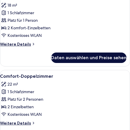
Fotos
18 m²
für
1 Schlafzimmer
Comfort-
Einzelzimmer
Platz für 1 Person
anzeigen
2 Komfort-Einzelbetten
Kostenloses WLAN
Weitere
Weitere Details
Details
für
Daten auswählen und Preise sehen
Comfort-
Einzelzimmer
Alle
Ein Hotelzimmer mit Bad, Schreibtisch
14
Comfort-Doppelzimmer
Fotos
22 m²
für
1 Schlafzimmer
Comfort-
Doppelzimmer
Platz für 2 Personen
anzeigen
2 Einzelbetten
Kostenloses WLAN
Weitere
Weitere Details
Details