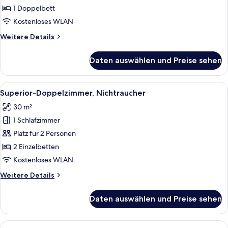
Nichtraucher
1 Doppelbett
anzeigen
Kostenloses WLAN
Weitere
Weitere Details
Details
für
Daten auswählen und Preise sehen
Superior-
Einzelzimmer,
Nichtraucher
Alle
Ein Hotelzimmer mit Bett, Schreibtisc
10
Superior-Doppelzimmer, Nichtraucher
Fotos
30 m²
für
1 Schlafzimmer
Superior-
Doppelzimmer,
Platz für 2 Personen
Nichtraucher
2 Einzelbetten
anzeigen
Kostenloses WLAN
Weitere
Weitere Details
Details
für
Daten auswählen und Preise sehen
Superior-
Doppelzimmer,
Nichtraucher
Alle
Ein ordentlich bezogenes Bett mit ei