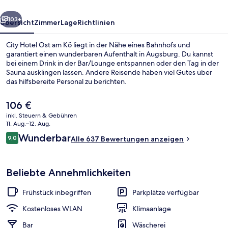
rück
Weiter
103+
Übersicht
Zimmer
Lage
Richtlinien
City Hotel Ost am Kö liegt in der Nähe eines Bahnhofs und
garantiert einen wunderbaren Aufenthalt in Augsburg. Du kannst
bei einem Drink in der Bar/Lounge entspannen oder den Tag in der
Sauna ausklingen lassen. Andere Reisende haben viel Gutes über
das hilfsbereite Personal zu berichten.
Der
106 €
aktuelle
inkl. Steuern & Gebühren
Preis
11. Aug.–12. Aug.
Blick von der Unterkunft
beträgt
Bewertungen
Wunderbar
9,0
Alle 637 Bewertungen anzeigen
106 €.
9,0 von 10.
Beliebte Annehmlichkeiten
Frühstück inbegriffen
Parkplätze verfügbar
Kostenloses WLAN
Klimaanlage
Bar
Wäscherei