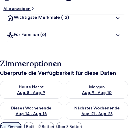
Alle anzeigen
Wichtigste Merkmale
(12)
Für Familien
(6)
Zimmeroptionen
Überprüfe die Verfügbarkeit für diese Daten
Überprüfe die Verfügbarkeit für heute Nacht, Aug. 8 - Aug. 9.
Überprüfe die Verfügbarkeit f
Heute Nacht
Morgen
Aug. 8 - Aug. 9
Aug. 9 - Aug. 10
Überprüfe die Verfügbarkeit für dieses Wochenende, Aug. 14 -
Überprüfe die Verfügbarkeit f
Dieses Wochenende
Nächstes Wochenende
Aug. 14 - Aug. 16
Aug. 21 - Aug. 23
Verfügbare
Alle Zimmer
1 Bett
2 Betten
Über 3 Betten