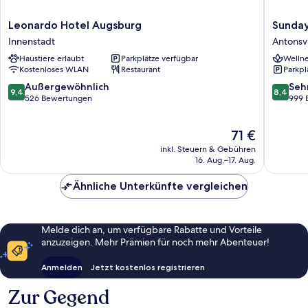
Leonardo
Sunday
Leonardo Hotel Augsburg
Sunday
Hotel
an
Innenstadt
Antonsvi
Augsburg
der
Haustiere erlaubt
Parkplätze verfügbar
Wellne
Innenstadt
Kongres
Kostenloses WLAN
Restaurant
Parkpl
Augsbu
Antonsvi
9.4
8.4
Außergewöhnlich
Seh
9,4
8,4
von
von
526 Bewertungen
999 
10,
10,
Außergewöhnlich,
Sehr
Der
71 €
526
gut,
Preis
Bewertungen
999
inkl. Steuern & Gebühren
beträgt
Bewert
16. Aug.–17. Aug.
71 €
Ähnliche Unterkünfte vergleichen
Melde dich an, um verfügbare Rabatte und Vorteile
anzuzeigen. Mehr Prämien für noch mehr Abenteuer!
Anmelden
Jetzt kostenlos registrieren
Zur Gegend