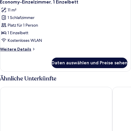
8
Economy-Einzelzimmer, 1 Einzelbett
Fotos
11 m²
für
1 Schlafzimmer
Economy-
Einzelzimmer,
Platz für 1 Person
1 Einzelbett
1 Einzelbett
anzeigen
Kostenloses WLAN
Weitere
Weitere Details
Details
für
Daten auswählen und Preise sehen
Economy-
Einzelzimmer,
1 Einzelbett
Ähnliche Unterkünfte
Leonardo Hotel Augsburg
Sunday a