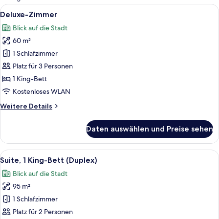
Zimmer
Alle
Ein Hotelzimmer mit Bett, Schreibtisch
9
Deluxe-Zimmer
Fotos
Blick auf die Stadt
für
60 m²
Deluxe-
Zimmer
1 Schlafzimmer
anzeigen
Platz für 3 Personen
1 King-Bett
Kostenloses WLAN
Weitere
Weitere Details
Details
für
Daten auswählen und Preise sehen
Deluxe-
Zimmer
Alle
Hochwertige Bettwaren, Minibar, Zimm
12
Suite, 1 King-Bett (Duplex)
Fotos
Blick auf die Stadt
für
95 m²
Suite,
1 King-
1 Schlafzimmer
Bett
Platz für 2 Personen