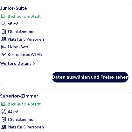
1 King-
Alle
Ein Hotelzimmer mit Wohnbereich, ein
6
Bett
Junior-Suite
Fotos
Blick auf die Stadt
für
65 m²
Junior-
Suite
1 Schlafzimmer
anzeigen
Platz für 3 Personen
1 King-Bett
Kostenloses WLAN
Weitere
Weitere Details
Details
für
Daten auswählen und Preise sehen
Junior-
Suite
Alle
Ein Hotelzimmer mit einem großen Bett
5
Superior-Zimmer
Fotos
Blick auf die Stadt
für
44 m²
Superior-
Zimmer
1 Schlafzimmer
anzeigen
Platz für 3 Personen