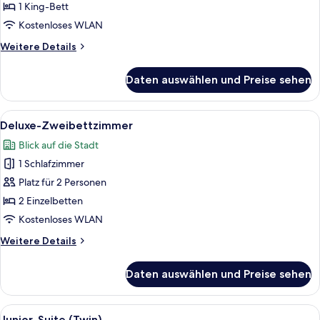
1 King-Bett
Kostenloses WLAN
Weitere
Weitere Details
Details
für
Daten auswählen und Preise sehen
Superior-
Zimmer
Alle
Ein Hotelzimmer mit zwei Betten, ein
7
Deluxe-Zweibettzimmer
Fotos
Blick auf die Stadt
für
1 Schlafzimmer
Deluxe-
Zweibettzimmer
Platz für 2 Personen
anzeigen
2 Einzelbetten
Kostenloses WLAN
Weitere
Weitere Details
Details
für
Daten auswählen und Preise sehen
Deluxe-
Zweibettzimmer
Alle
Ein Hotelzimmer mit zwei Betten, eine
6
Junior-Suite (Twin)