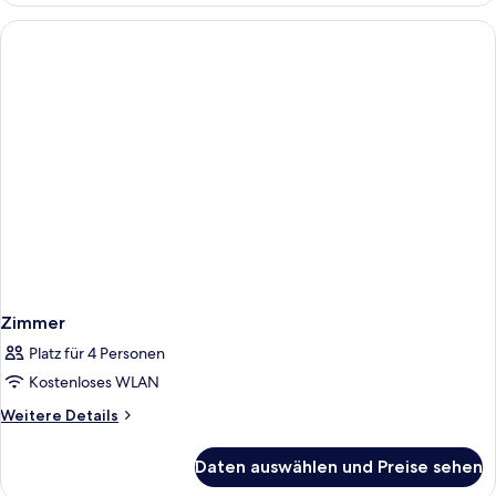
Zimmer
Platz für 4 Personen
Kostenloses WLAN
Weitere
Weitere Details
Details
für
Daten auswählen und Preise sehen
Zimmer