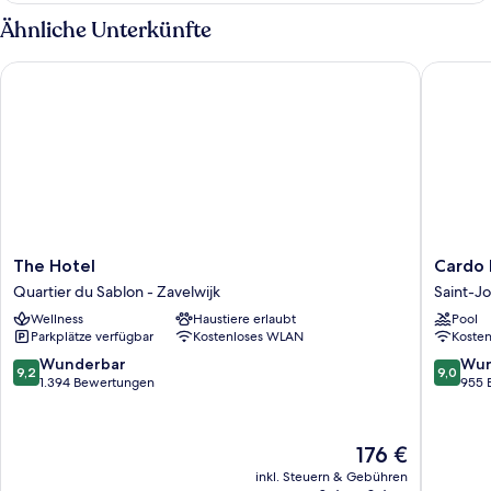
Ähnliche Unterkünfte
The Hotel
Cardo Br
The
Cardo
The Hotel
Cardo 
Hotel
Brussels
Quartier du Sablon - Zavelwijk
Saint-J
Quartier
Autogra
Wellness
Haustiere erlaubt
Pool
du
Collecti
Parkplätze verfügbar
Kostenloses WLAN
Koste
Sablon
Saint-
-
Josse-
9.2
9.0
Wunderbar
Wun
9,2
9,0
Zavelwijk
ten-
von
von
1.394 Bewertungen
955 
Noode
10,
10,
Wunderbar,
Wunder
1.394
955
Der
176 €
Bewertungen
Bewert
Preis
inkl. Steuern & Gebühren
beträgt