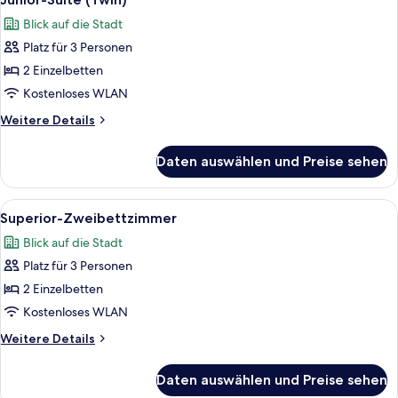
Fotos
Blick auf die Stadt
für
Platz für 3 Personen
Junior-
Suite
2 Einzelbetten
(Twin)
Kostenloses WLAN
anzeigen
Weitere
Weitere Details
Details
für
Daten auswählen und Preise sehen
Junior-
Suite
(Twin)
Alle
Ein Hotelzimmer mit zwei Betten, eine
6
Superior-Zweibettzimmer
Fotos
Blick auf die Stadt
für
Platz für 3 Personen
Superior-
Zweibettzimmer
2 Einzelbetten
anzeigen
Kostenloses WLAN
Weitere
Weitere Details
Details
für
Daten auswählen und Preise sehen
Superior-