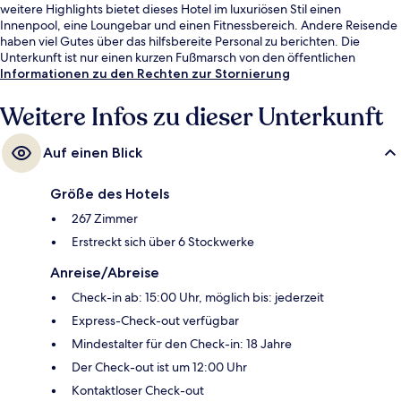
weitere Highlights bietet dieses Hotel im luxuriösen Stil einen
Innenpool, eine Loungebar und einen Fitnessbereich. Andere Reisende
haben viel Gutes über das hilfsbereite Personal zu berichten. Die
Unterkunft ist nur einen kurzen Fußmarsch von den öffentlichen
Verkehrsmitteln entfernt: Bis zur U-Bahn sind es wenige Schritte
Informationen zu den Rechten zur Stornierung
(Straßenbahnhaltestelle Stéphanie) bzw. 5 Minuten
(Straßenbahnhaltestelle Faider).
Weitere Infos zu dieser Unterkunft
Auf einen Blick
Größe des Hotels
267 Zimmer
Erstreckt sich über 6 Stockwerke
Anreise/Abreise
Check-in ab: 15:00 Uhr, möglich bis: jederzeit
Express-Check-out verfügbar
Mindestalter für den Check-in: 18 Jahre
Der Check-out ist um 12:00 Uhr
Kontaktloser Check-out