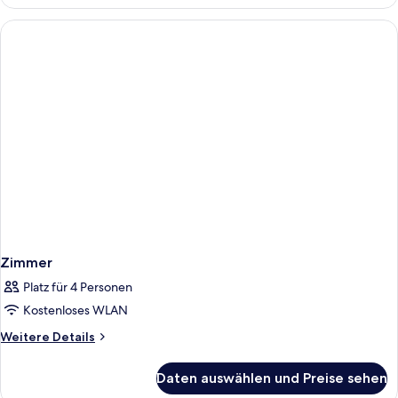
Zweibettzimmer
Zimmer
Platz für 4 Personen
Kostenloses WLAN
Weitere
Weitere Details
Details
für
Daten auswählen und Preise sehen
Zimmer