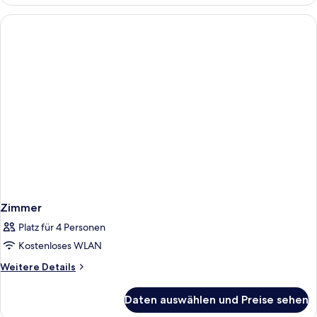
Zimmer
Platz für 4 Personen
Kostenloses WLAN
Weitere
Weitere Details
Details
für
Daten auswählen und Preise sehen
Zimmer