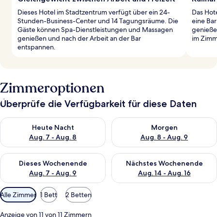
Dieses Hotel im Stadtzentrum verfügt über ein 24-
Das Hote
Stunden-Business-Center und 14 Tagungsräume. Die
eine Bar
Gäste können Spa-Dienstleistungen und Massagen
genieße
genießen und nach der Arbeit an der Bar
im Zimm
entspannen.
Zimmeroptionen
Überprüfe die Verfügbarkeit für diese Daten
Überprüfe die Verfügbarkeit für heute Nacht, Aug. 7 - Aug. 8.
Überprüfe die Verfügbarkeit f
Heute Nacht
Morgen
Aug. 7 - Aug. 8
Aug. 8 - Aug. 9
Überprüfe die Verfügbarkeit für dieses Wochenende, Aug. 7 - 
Überprüfe die Verfügbarkeit f
Dieses Wochenende
Nächstes Wochenende
Aug. 7 - Aug. 9
Aug. 14 - Aug. 16
Verfügbare
Alle Zimmer
1 Bett
2 Betten
Filter
für
Anzeige von 11 von 11 Zimmern