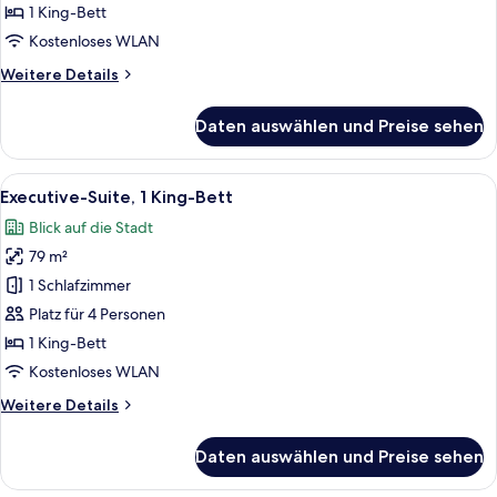
(Duplex)
1 King-Bett
anzeigen
Kostenloses WLAN
Weitere
Weitere Details
Details
für
Daten auswählen und Preise sehen
Suite,
1 King-
Bett
Alle
Ein Hotelzimmer mit Bett, Schreibtisc
7
(Duplex)
Executive-Suite, 1 King-Bett
Fotos
Blick auf die Stadt
für
79 m²
Executive-
Suite,
1 Schlafzimmer
1 King-
Platz für 4 Personen
Bett
1 King-Bett
anzeigen
Kostenloses WLAN
Weitere
Weitere Details
Details
für
Daten auswählen und Preise sehen
Executive-
Suite,