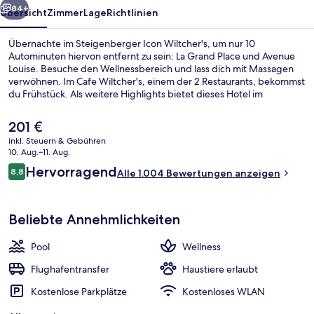
84+
Übersicht
Zimmer
Lage
Richtlinien
Übernachte im Steigenberger Icon Wiltcher's, um nur 10
Autominuten hiervon entfernt zu sein: La Grand Place und Avenue
Louise. Besuche den Wellnessbereich und lass dich mit Massagen
verwöhnen. Im Cafe Wiltcher's, einem der 2 Restaurants, bekommst
du Frühstück. Als weitere Highlights bietet dieses Hotel im
luxuriösen Stil einen Innenpool, eine Loungebar und einen
Fitnessbereich. Andere Reisende haben viel Gutes über das
Der
201 €
hilfsbereite Personal zu berichten. Die Unterkunft ist nur einen
aktuelle
inkl. Steuern & Gebühren
kurzen Fußmarsch von den öffentlichen Verkehrsmitteln entfernt:
Preis
10. Aug.–11. Aug.
Bis zur U-Bahn sind es wenige Schritte (Straßenbahnhaltestelle
Außenbereich
beträgt
Bewertungen
Stéphanie) bzw. 5 Minuten (Straßenbahnhaltestelle Faider).
Hervorragend
8,8
Alle 1.004 Bewertungen anzeigen
201 €.
8,8 von 10.
Beliebte Annehmlichkeiten
Pool
Wellness
Flughafentransfer
Haustiere erlaubt
Kostenlose Parkplätze
Kostenloses WLAN