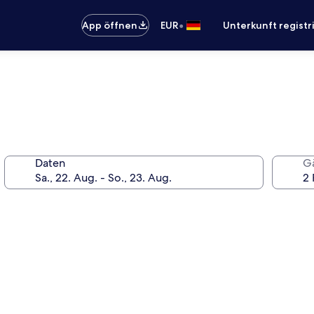
•
App öffnen
EUR
Unterkunft registr
Daten
G