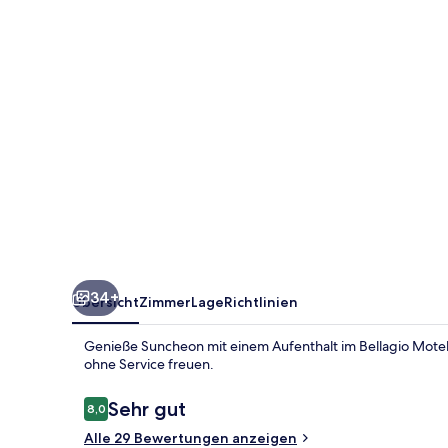
34+
Übersicht
Zimmer
Lage
Richtlinien
Genieße Suncheon mit einem Aufenthalt im Bellagio Motel
ohne Service freuen.
Bewertungen
Sehr gut
8,0
8,0 von 10.
Alle 29 Bewertungen anzeigen