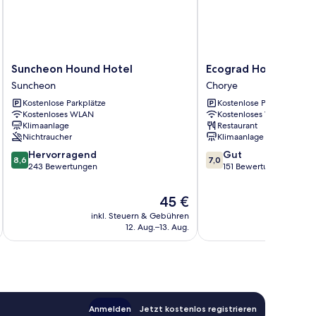
Suncheon
Ecograd
Suncheon Hound Hotel
Ecograd Hotel
Hound
Hotel
Suncheon
Chorye
Hotel
Chorye
Kostenlose Parkplätze
Kostenlose Parkplätze
Suncheon
Kostenloses WLAN
Kostenloses WLAN
Klimaanlage
Restaurant
Nichtraucher
Klimaanlage
8.6
7.0
Hervorragend
Gut
8,6
7,0
von
von
243 Bewertungen
151 Bewertungen
10,
10,
Hervorragend,
Gut,
Der
45 €
243
151
Preis
inkl. Steuern & Gebühren
inkl. S
Bewertungen
Bewertungen
beträgt
12. Aug.–13. Aug.
45 €
Anmelden
Jetzt kostenlos registrieren