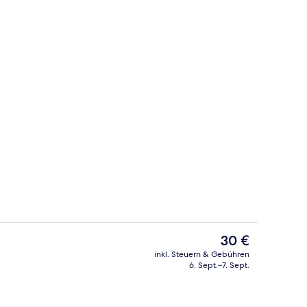
Superior-Zimmer | Kostenloses WLAN
Der
30 €
aktuelle
inkl. Steuern & Gebühren
Preis
6. Sept.–7. Sept.
Service (kostenlos)
Premium-Zimmer | Kostenloses WLAN
beträgt
30 €.