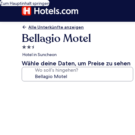
Zum Hauptinhalt springen
Alle Unterkünfte anzeigen
Bellagio Motel
2.5-
Sterne-
Hotel in Suncheon
Unterkunft
Wähle deine Daten, um Preise zu sehen
Wo soll’s hingehen?
Fotogalerie
von
Bellagio
Motel