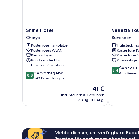
Shine
Venezia
Shine Hotel
Venezia Tou
Hotel
Tourist
Chorye
Suncheon
Chorye
Hotel
Kostenlose Parkplätze
Frühstück inb
Suncheon
Kostenloses WLAN
Kostenlose P
Klimaanlage
Kostenloses
Rund um die Uhr
Klimaanlage
besetzte Rezeption
8.4
Sehr gut
8,4
8.8
Hervorragend
von
455 Bewer
8,8
von
349 Bewertungen
10,
10,
Sehr
Der
41 €
Hervorragend,
gut,
Preis
349
inkl. Steuern & Gebühren
455
beträgt
9. Aug.–10. Aug.
Bewertungen
Bewertungen
41 €
Melde dich an, um verfügbare Rabat
Prämien für noch mehr Abenteuer!