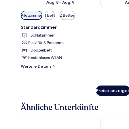
Aug. 8 - Aug. 9
Au
Verfügbare
Alle Zimmer
1 Bett
2 Betten
Filter
Alle
Ein Hotelzimmer mit einem gro
für
10
Standardzimmer
Fotos
Zimmer
1 Schlafzimmer
für
Platz für 3 Personen
Standardzimmer
anzeigen
1 Doppelbett
Kostenloses WLAN
Weitere
Weitere Details
Details
für
Standardzimmer
Preise anzeige
Ähnliche Unterkünfte
Shine Hotel
Venezia Touri