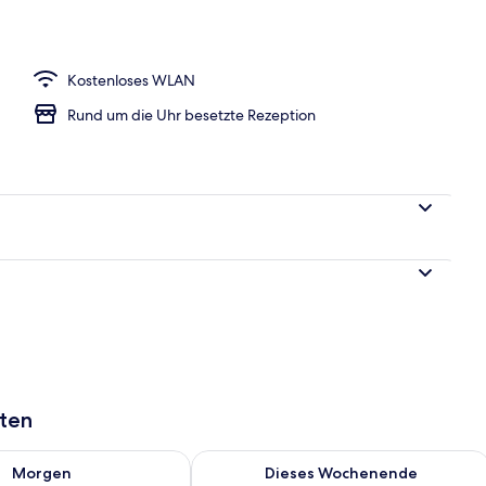
h
Kostenloses WLAN
Rund um die Uhr besetzte Rezeption
aten
 - Aug. 9.
 Verfügbarkeit für morgen, Aug. 9 - Aug. 10.
Überprüfe die Verfügbarkeit für dies
Morgen
Dieses Wochenende