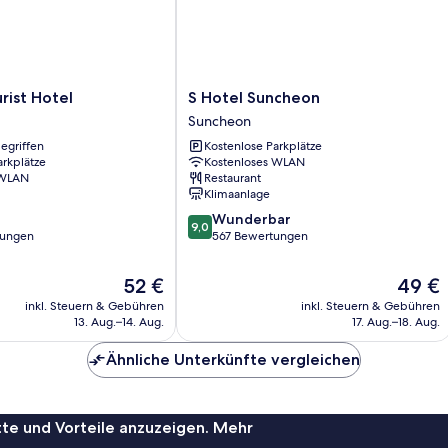
S
rist Hotel
S Hotel Suncheon
Hotel
Suncheon
Suncheon
egriffen
Kostenlose Parkplätze
Suncheon
arkplätze
Kostenloses WLAN
 WLAN
Restaurant
Klimaanlage
9.0
Wunderbar
9,0
von
tungen
567 Bewertungen
10,
Wunderbar,
Der
Der
52 €
49 €
567
Preis
Preis
inkl. Steuern & Gebühren
inkl. Steuern & Gebühren
Bewertungen
beträgt
beträgt
13. Aug.–14. Aug.
17. Aug.–18. Aug.
52 €
49 €
Ähnliche Unterkünfte vergleichen
te und Vorteile anzuzeigen. Mehr