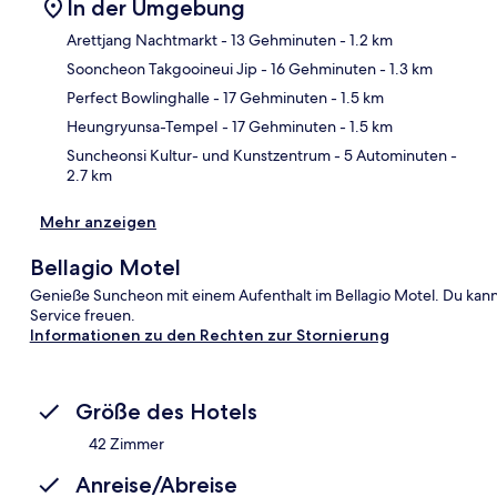
In der Umgebung
Arettjang Nachtmarkt
- 13 Gehminuten
- 1.2 km
Sooncheon Takgooineui Jip
- 16 Gehminuten
- 1.3 km
Kar
Perfect Bowlinghalle
- 17 Gehminuten
- 1.5 km
Heungryunsa-Tempel
- 17 Gehminuten
- 1.5 km
Suncheonsi Kultur- und Kunstzentrum
- 5 Autominuten
-
2.7 km
Mehr anzeigen
Bellagio Motel
Genieße Suncheon mit einem Aufenthalt im Bellagio Motel. Du kann
Service freuen.
Informationen zu den Rechten zur Stornierung
Größe des Hotels
42 Zimmer
Anreise/Abreise