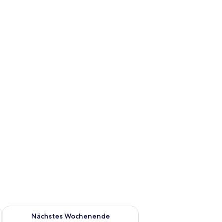
es Wochenende, Aug. 14 - Aug. 16.
Überprüfe die Verfügbarkeit für nächstes Wochenende, Aug. 2
Nächstes Wochenende