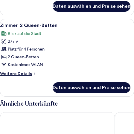
für
Access,
Daten auswählen und Preise sehen
Zimmer,
Roll-
1 King-
In
Bett
Alle
Ein Hotelzimmer mit zwei Betten, ein
6
Shwr)
(Mobility/Hearing
Zimmer, 2 Queen-Betten
Fotos
Access,
anzeigen
Blick auf die Stadt
Roll-
für
In
27 m²
Zimmer,
Shwr)
2 Queen-
Platz für 4 Personen
Betten
2 Queen-Betten
anzeigen
Kostenloses WLAN
Weitere
Weitere Details
Details
für
Daten auswählen und Preise sehen
Zimmer,
2 Queen-
Betten
Ähnliche Unterkünfte
Best Western Plus Mobile Inn & Suites
Hyatt St