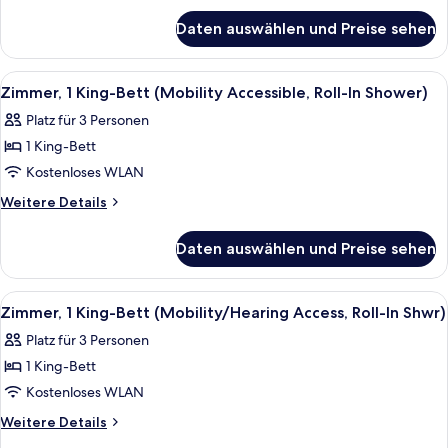
für
Accessible,
Daten auswählen und Preise sehen
Zimmer,
Roll-
1 King-
In
Bett
Alle
Ein Hotelzimmer mit einem großen Bett
9
Shower)
(Mobility
Zimmer, 1 King-Bett (Mobility Accessible, Roll-In Shower)
Fotos
Accessible,
anzeigen
Platz für 3 Personen
Roll-
für
In
1 King-Bett
Zimmer,
Shower)
1 King-
Kostenloses WLAN
Bett
Weitere
Weitere Details
(Mobility
Details
für
Accessible,
Daten auswählen und Preise sehen
Zimmer,
Roll-
1 King-
In
Bett
Alle
Ein Hotelzimmer mit einem großen Bett
17
Shower)
(Mobility
Zimmer, 1 King-Bett (Mobility/Hearing Access, Roll-In Shwr)
Fotos
Accessible,
anzeigen
Platz für 3 Personen
Roll-
für
In
1 King-Bett
Zimmer,
Shower)
1 King-
Kostenloses WLAN
Bett
Weitere
Weitere Details
(Mobility/Hearing
Details