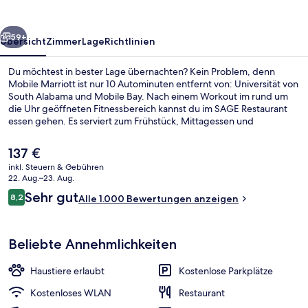
rück
Weiter
59+
Übersicht
Zimmer
Lage
Richtlinien
Du möchtest in bester Lage übernachten? Kein Problem, denn
Mobile Marriott ist nur 10 Autominuten entfernt von: Universität von
South Alabama und Mobile Bay. Nach einem Workout im rund um
die Uhr geöffneten Fitnessbereich kannst du im SAGE Restaurant
essen gehen. Es serviert zum Frühstück, Mittagessen und
Abendessen amerikanische Küche. Eine Bar/Lounge, eine Snackbar
und ein Garten gehören ebenfalls zum Angebot. Andere Reisende
Der
137 €
lieben das hilfsbereite Personal.
aktuelle
inkl. Steuern & Gebühren
Preis
22. Aug.–23. Aug.
Lobby-Lounge
beträgt
Bewertungen
Sehr gut
8,2
Alle 1.000 Bewertungen anzeigen
137 €.
8,2 von 10.
Beliebte Annehmlichkeiten
Haustiere erlaubt
Kostenlose Parkplätze
Kostenloses WLAN
Restaurant