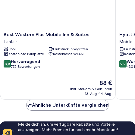
Best
Hyatt
Best Western Plus Mobile Inn & Suites
Hyatt 
Western
Studios
Llanfair
Mobile
Plus
Mobile/
Pool
Frühstück inbegriffen
Frühst
Mobile
Corner
Kostenlose Parkplätze
Kostenloses WLAN
Kosten
Inn
Mobile
&
8.8
9.2
Hervorragend
Wun
8,8
9,2
Suites
von
von
772 Bewertungen
430 
Llanfair
10,
10,
Hervorragend,
Wunder
Der
88 €
772
430
Preis
Bewertungen
Bewert
inkl. Steuern & Gebühren
beträgt
13. Aug.–14. Aug.
88 €
Ähnliche Unterkünfte vergleichen
Melde dich an, um verfügbare Rabatte und Vorteile
anzuzeigen. Mehr Prämien für noch mehr Abenteuer!