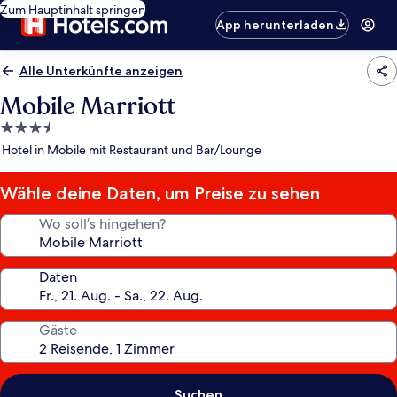
Zum Hauptinhalt springen
App herunterladen
Alle Unterkünfte anzeigen
Mobile Marriott
3.5-
Sterne-
Hotel in Mobile mit Restaurant und Bar/Lounge
Unterkunft
Wähle deine Daten, um Preise zu sehen
Wo soll’s hingehen?
Daten
Gäste
Suchen