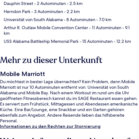
Dauphin Street
- 2 Autominuten
- 2.5 km
Herndon Park
- 3 Autominuten
- 2.2 km
Universität von South Alabama
- 8 Autominuten
- 7.0 km
Arthur R. Outlaw Mobile Convention Center
- 11 Autominuten
- 9.1
km
USS Alabama Battleship Memorial Park
- 15 Autominuten
- 12.2 km
Mehr zu dieser Unterkunft
Mobile Marriott
Du möchtest in bester Lage übernachten? Kein Problem, denn Mobile
Marriott ist nur 10 Autominuten entfernt von: Universität von South
Alabama und Mobile Bay. Nach einem Workout im rund um die Uhr
geöffneten Fitnessbereich kannst du im SAGE Restaurant essen gehen.
Es serviert zum Frühstück, Mittagessen und Abendessen amerikanische
Küche. Eine Bar/Lounge, eine Snackbar und ein Garten gehören
ebenfalls zum Angebot. Andere Reisende lieben das hilfsbereite
Personal.
Informationen zu den Rechten zur Stornierung