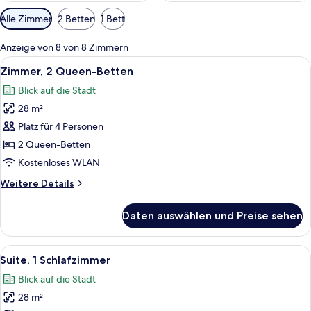
Verfügbare
Alle Zimmer
2 Betten
1 Bett
Filter
für
Anzeige von 8 von 8 Zimmern
Zimmer
Alle
Ein Hotelzimmer mit einem großen Bett
11
Zimmer, 2 Queen-Betten
Fotos
Blick auf die Stadt
für
28 m²
Zimmer,
2 Queen-
Platz für 4 Personen
Betten
2 Queen-Betten
anzeigen
Kostenloses WLAN
Weitere
Weitere Details
Details
für
Daten auswählen und Preise sehen
Zimmer,
2 Queen-
Betten
Alle
Ein Hotelzimmer mit Bett, Schreibtisc
10
Suite, 1 Schlafzimmer
Fotos
Blick auf die Stadt
für
28 m²
Suite,