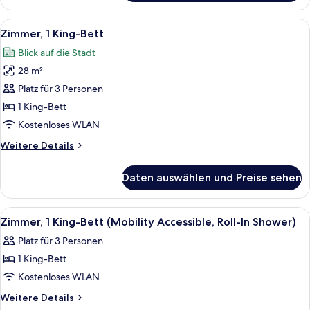
1 King-
Bett
Alle
Ein Hotelzimmer mit einem großen Bett
13
Zimmer, 1 King-Bett
Fotos
Blick auf die Stadt
für
28 m²
Zimmer,
1 King-
Platz für 3 Personen
Bett
1 King-Bett
anzeigen
Kostenloses WLAN
Weitere
Weitere Details
Details
für
Daten auswählen und Preise sehen
Zimmer,
1 King-
Bett
Alle
Ein Hotelzimmer mit einem großen Bett
10
Zimmer, 1 King-Bett (Mobility Accessible, Roll-In Shower)
Fotos
Platz für 3 Personen
für
1 King-Bett
Zimmer,
1 King-
Kostenloses WLAN
Bett
Weitere
Weitere Details
(Mobility
Details