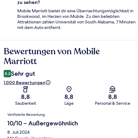
zu sehen?
Mobile Marriott bietet dir eine Übernachtungsmöglichkeit in
Brookwood, im Herzen von Mobile. Zu den beliebten
Attraktionen zählen Universität von South Alabama, 7 Minuten
mit dem Auto entfernt.
Bewertungen von Mobile
Bewertungen
Marriott
Sehr gut
8,2
1.000 Bewertungen
8,8
8,8
8,8
Sauberkeit
Lage
Personal & Service
Bewertungen
Verifizierte Bewertung
10/10 – Außergewöhnlich
8. Juli 2024