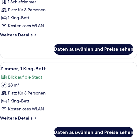
1
1 Schlafzimmer
Schlafzimmer
Platz für 3 Personen
anzeigen
1 King-Bett
Kostenloses WLAN
Weitere
Weitere Details
Details
für
Daten auswählen und Preise sehen
Suite,
1
Schlafzimmer
Alle
Ein Hotelzimmer mit einem großen Bett
16
Zimmer, 1 King-Bett
Fotos
Blick auf die Stadt
für
28 m²
Zimmer,
1 King-
Platz für 3 Personen
Bett
1 King-Bett
anzeigen
Kostenloses WLAN
Weitere
Weitere Details
Details
für
Daten auswählen und Preise sehen
Zimmer,