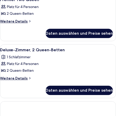
Fotos
Platz für 4 Personen
für
2 Queen-Betten
Premier
Two
Weitere
Weitere Details
Details
Queen
für
anzeigen
Daten auswählen und Preise sehen
Premier
Two
Queen
Alle
Ein Hotelzimmer mit zwei Betten, eine
5
Deluxe-Zimmer, 2 Queen-Betten
Fotos
1 Schlafzimmer
für
Platz für 4 Personen
Deluxe-
Zimmer,
2 Queen-Betten
2 Queen-
Weitere
Weitere Details
Betten
Details
für
anzeigen
Daten auswählen und Preise sehen
Deluxe-
Zimmer,
2 Queen-
Betten