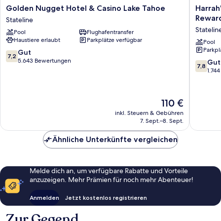
Golden
Harrah's
Golden Nugget Hotel & Casino Lake Tahoe
Harrah
Nugget
Lake
Reward
Stateline
Hotel
Tahoe
Statelin
Pool
Flughafentransfer
&
Hotel
Haustiere erlaubt
Parkplätze verfügbar
Casino
&
Pool
Parkpl
Lake
Casino
7.2
Gut
7,2
Tahoe
–
von
5.643 Bewertungen
7.8
Gut
7,8
Stateline
A
10,
von
1.74
Caesars
Gut,
10,
Reward
5.643
Gut,
Destinat
Bewertungen
1.744
Der
110 €
Statelin
Bewert
Preis
inkl. Steuern & Gebühren
beträgt
7. Sept.–8. Sept.
110 €
Ähnliche Unterkünfte vergleichen
Melde dich an, um verfügbare Rabatte und Vorteile
anzuzeigen. Mehr Prämien für noch mehr Abenteuer!
Anmelden
Jetzt kostenlos registrieren
Zur Gegend