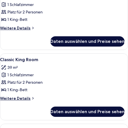
King
1 Schlafzimmer
anzeigen
Platz für 2 Personen
1 King-Bett
Weitere
Weitere Details
Details
für
Daten auswählen und Preise sehen
Premier
King
Alle
Ein Hotelzimmer mit einem großen Bet
4
Classic King Room
Fotos
39 m²
für
1 Schlafzimmer
Classic
King
Platz für 2 Personen
Room
1 King-Bett
anzeigen
Weitere
Weitere Details
Details
für
Daten auswählen und Preise sehen
Classic
King
Room
Alle
Ein Hotelzimmer mit einem großen Bet