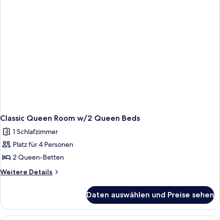
Classic Queen Room w/2 Queen Beds
1 Schlafzimmer
Platz für 4 Personen
2 Queen-Betten
Weitere
Weitere Details
Details
für
Daten auswählen und Preise sehen
Classic
Queen
Room
Ein Hotelzimmer mit zwei Betten, eine