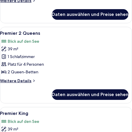
Weitere
Weitere Details
Details
für
Daten auswählen und Preise sehen
Executive-
Studiosuite
Alle
Ein Hotelzimmer mit zwei Betten, eine
6
Premier 2 Queens
Fotos
Blick auf den See
für
39 m²
Premier
2
1 Schlafzimmer
Queens
Platz für 4 Personen
anzeigen
2 Queen-Betten
Weitere
Weitere Details
Details
für
Daten auswählen und Preise sehen
Premier
2
Queens
Alle
Ein Hotelzimmer mit einem großen Bett
6
Premier King
Fotos
Blick auf den See
für
39 m²
Premier