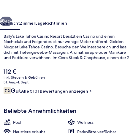
Resort
rück
Weiter
42+
Übersicht
Zimmer
Lage
Richtlinien
Bally’s Lake Tahoe Casino Resort besitzt ein Casino und einen
Nachtclub und Folgendes ist nur wenige Meter entfernt: Golden
Nugget Lake Tahoe Casino. Besuche den Wellnessbereich und lass
dich mit Tiefengewebe-Massagen, Aromatherapie oder Maniküre
und Pediküre verwöhnen. Im Ciera Steak & Chophouse, einem der 2
Restaurants, wird zum Abendessen amerikanische Küche serviert.
Weitere Highlights sind 4 Bars/Lounges, ein Innenpool und ein
Der
112 €
Fitnesscenter. Andere Reisende lieben die Lage und die
aktuelle
inkl. Steuern & Gebühren
Einkaufsmöglichkeiten.
Preis
31. Aug.–1. Sept.
Zimmersafe, Schreibtisch, Bügeleisen
beträgt
Bewertungen
Gut
7,2
Alle 5.101 Bewertungen anzeigen
112 €.
7,2 von 10.
Beliebte Annehmlichkeiten
Pool
Wellness
Haustiere erlaubt
Parkplätze verfügbar