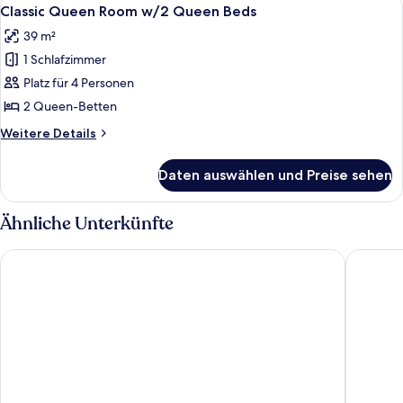
Alle
5
w/2
Classic Queen Room w/2 Queen Beds
Fotos
Queen
39 m²
Beds
für
1 Schlafzimmer
Classic
Queen
Platz für 4 Personen
Room
2 Queen-Betten
w/2
Weitere
Weitere Details
Queen
Details
Beds
für
Daten auswählen und Preise sehen
Classic
anzeigen
Queen
Room
Ähnliche Unterkünfte
w/2
Queen
Golden Nugget Hotel & Casino Lake Tahoe
Harrah's
Beds