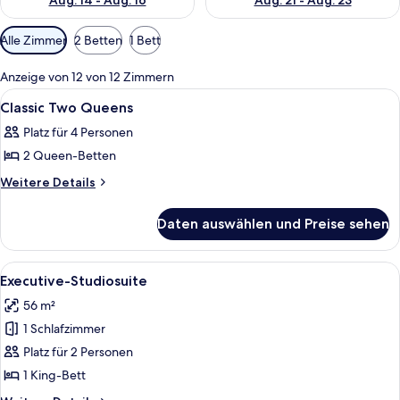
Aug. 14 - Aug. 16
Aug. 21 - Aug. 23
Verfügbare
Alle Zimmer
2 Betten
1 Bett
Filter
für
Anzeige von 12 von 12 Zimmern
Zimmer
Alle
Ein Hotelzimmer mit zwei Betten, eine
1
Classic Two Queens
Fotos
Platz für 4 Personen
für
2 Queen-Betten
Classic
Two
Weitere
Weitere Details
Details
Queens
für
anzeigen
Daten auswählen und Preise sehen
Classic
Two
Queens
Alle
Ein Hotelzimmer mit einem großen Bet
4
Executive-Studiosuite
Fotos
56 m²
für
1 Schlafzimmer
Executive-
Studiosuite
Platz für 2 Personen
anzeigen
1 King-Bett