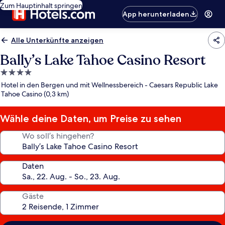
Zum Hauptinhalt springen
App herunterladen
Alle Unterkünfte anzeigen
Bally’s Lake Tahoe Casino Resort
4.0-
Sterne-
Hotel in den Bergen und mit Wellnessbereich - Caesars Republic Lake
Unterkunft
Tahoe Casino (0,3 km)
Wähle deine Daten, um Preise zu sehen
Wo soll’s hingehen?
Daten
Gäste