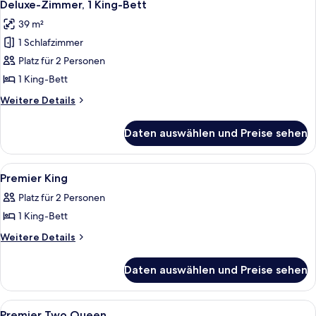
4
Deluxe-Zimmer, 1 King-Bett
Fotos
39 m²
für
1 Schlafzimmer
Deluxe-
Zimmer,
Platz für 2 Personen
1 King-
1 King-Bett
Bett
Weitere
Weitere Details
anzeigen
Details
für
Daten auswählen und Preise sehen
Deluxe-
Zimmer,
1 King-
Alle
Ein Hotelzimmer mit Bett, Schreibtisc
6
Bett
Premier King
Fotos
Platz für 2 Personen
für
1 King-Bett
Premier
King
Weitere
Weitere Details
Details
anzeigen
für
Daten auswählen und Preise sehen
Premier
King
Alle
Ein Hotelzimmer mit Schreibtisch, zwe
6
Premier Two Queen