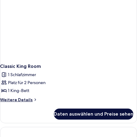
Classic King Room
1 Schlafzimmer
Platz für 2 Personen
1 King-Bett
Weitere
Weitere Details
Details
für
Daten auswählen und Preise sehen
Classic
King
Room