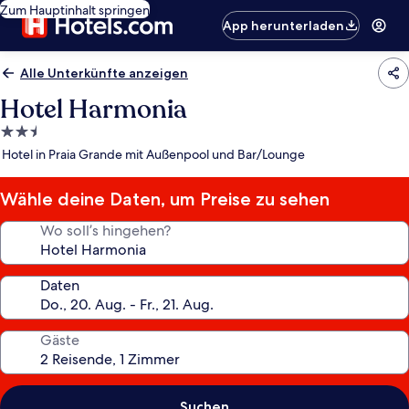
Zum Hauptinhalt springen
App herunterladen
Alle Unterkünfte anzeigen
Hotel Harmonia
2.5-
Sterne-
Hotel in Praia Grande mit Außenpool und Bar/Lounge
Unterkunft
Wähle deine Daten, um Preise zu sehen
Wo soll’s hingehen?
Daten
Gäste
Suchen