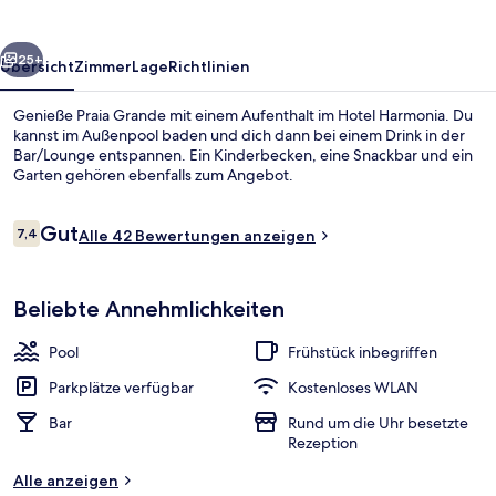
rück
Weiter
25+
Übersicht
Zimmer
Lage
Richtlinien
Genieße Praia Grande mit einem Aufenthalt im Hotel Harmonia. Du
kannst im Außenpool baden und dich dann bei einem Drink in der
Bar/Lounge entspannen. Ein Kinderbecken, eine Snackbar und ein
Garten gehören ebenfalls zum Angebot.
Bewertungen
Gut
7,4
Alle 42 Bewertungen anzeigen
7,4 von 10.
Außenpool
Beliebte Annehmlichkeiten
Pool
Frühstück inbegriffen
Parkplätze verfügbar
Kostenloses WLAN
Bar
Rund um die Uhr besetzte
Rezeption
Alle anzeigen