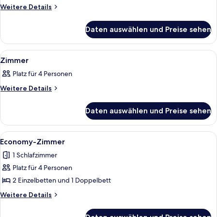
Zimmer
Weitere
Weitere Details
Details
anzeigen
für
Daten auswählen und Preise sehen
Zimmer
Alle
Ein Badezimmer mit Toilette, Waschbe
3
Zimmer
Fotos
Platz für 4 Personen
für
Zimmer
Weitere
Weitere Details
Details
anzeigen
für
Daten auswählen und Preise sehen
Zimmer
Alle
Ein Hotelzimmer mit einem großen Bett
4
Economy-Zimmer
Fotos
1 Schlafzimmer
für
Platz für 4 Personen
Economy-
Zimmer
2 Einzelbetten und 1 Doppelbett
anzeigen
Weitere
Weitere Details
Details
für