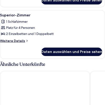
Daten auswählen und Preise sehen
Economy-
Zimmer
Alle
Ein Badezimmer mit Toilette, Waschbe
3
Superior-Zimmer
Fotos
1 Schlafzimmer
für
Platz für 4 Personen
Superior-
Zimmer
2 Einzelbetten und 1 Doppelbett
anzeigen
Weitere
Weitere Details
Details
für
Daten auswählen und Preise sehen
Superior-
Zimmer
Ähnliche Unterkünfte
Costa Sol Pousada
Namoa Po