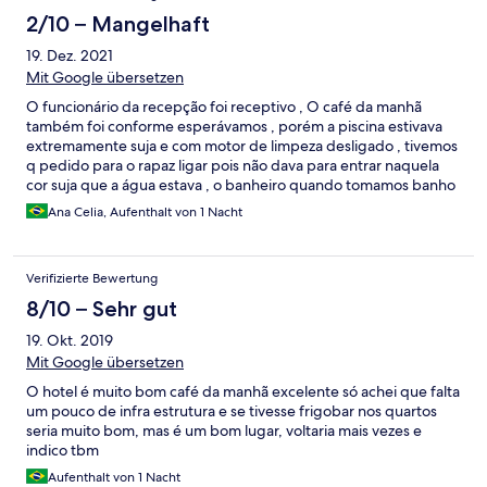
2/10 – Mangelhaft
19. Dez. 2021
Mit Google übersetzen
O funcionário da recepção foi receptivo , O café da manhã
também foi conforme esperávamos , porém a piscina estivava
extremamente suja e com motor de limpeza desligado , tivemos
q pedido para o rapaz ligar pois não dava para entrar naquela
cor suja que a água estava , o banheiro quando tomamos banho
subia muita sujeira do ralo , a sala de jogos não podia jogar pois
Ana Celia, Aufenthalt von 1 Nacht
as máquinas que liberavam as bolas de sinuca estavam
trancadas , até para usar toalhas de banho eram cobradas a
parte . Infelizmente tudo que estava nas informações do hotel
Verifizierte Bewertung
não era o que esperávamos , tinha também a informação de que
, pessoas até 17 anos eram crianças e pessoas até 10 anos eram
8/10 – Sehr gut
consideradas bebês , porém tive que acrescentar mais 200 reais
19. Okt. 2019
, infelizmente não volto mais e também não indico esse local
Mit Google übersetzen
O hotel é muito bom café da manhã excelente só achei que falta
um pouco de infra estrutura e se tivesse frigobar nos quartos
seria muito bom, mas é um bom lugar, voltaria mais vezes e
indico tbm
Aufenthalt von 1 Nacht