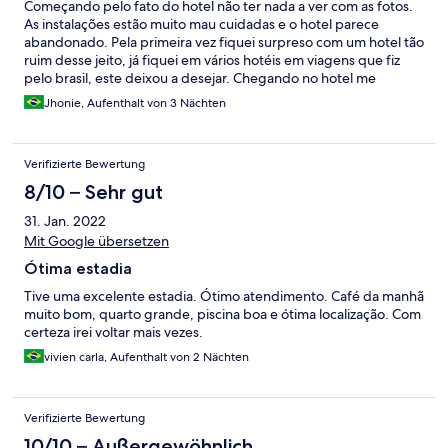
Começando pelo fato do hotel não ter nada a ver com as fotos.
As instalações estão muito mau cuidadas e o hotel parece
abandonado. Pela primeira vez fiquei surpreso com um hotel tão
ruim desse jeito, já fiquei em vários hotéis em viagens que fiz
pelo brasil, este deixou a desejar. Chegando no hotel me
informaram que o quarto não tinha ar-condicionado, o site não
Jhonie, Aufenthalt von 3 Nächten
dizia nada disso, ok, fizeram um upgrade para quarto com ar-
condicionado e tive que pagar a mais para isso. O quarto estava
sujo, serviço de quarto não existe, se vc quiser que limpe a
Verifizierte Bewertung
acomodação precisa pagar. Não tem espelho no quarto a não
ser no banheiro. O estacionamento é não é coberto, dificulta se
8/10 – Sehr gut
tiver chovendo. O elevador me deu medo, não tinha nada
31. Jan. 2022
dizendo de quando foi feito alguma manutenção, barulho
estranhos e da um soco pra baixo na hora de parar no andar.
Mit Google übersetzen
Não recomendo este hotel pra ninguém, não CONFIEM NESTE
Ótima estadia
SITE, pesquise sobre a acomodação, ligue e busque
informações, uma viagem que seria pra lazer pode se tornar em
Tive uma excelente estadia. Ótimo atendimento. Café da manhã
um pesadelo, é lamentável mais não pretendo voltar nunca mais
muito bom, quarto grande, piscina boa e ótima localização. Com
a este local.
certeza irei voltar mais vezes.
vivien carla, Aufenthalt von 2 Nächten
Verifizierte Bewertung
10/10 – Außergewöhnlich