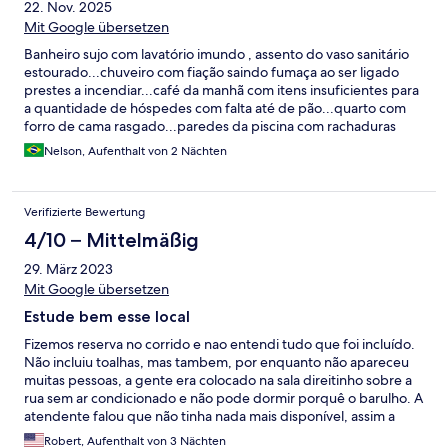
22. Nov. 2025
Mit Google übersetzen
Banheiro sujo com lavatório imundo , assento do vaso sanitário
estourado...chuveiro com fiação saindo fumaça ao ser ligado
prestes a incendiar...café da manhã com itens insuficientes para
a quantidade de hóspedes com falta até de pão...quarto com
forro de cama rasgado...paredes da piscina com rachaduras
enormes preocupando ficarmos sentados nas
Nelson, Aufenthalt von 2 Nächten
cadeiras...cadeiras e mesas da piscina sujas...
Verifizierte Bewertung
4/10 – Mittelmäßig
29. März 2023
Mit Google übersetzen
Estude bem esse local
Fizemos reserva no corrido e nao entendi tudo que foi incluído.
Não incluiu toalhas, mas tambem, por enquanto não apareceu
muitas pessoas, a gente era colocado na sala direitinho sobre a
rua sem ar condicionado e não pode dormir porquê o barulho. A
atendente falou que não tinha nada mais disponível, assim a
gente passou a noite sem dormir. Na manhã o atendente era
Robert, Aufenthalt von 3 Nächten