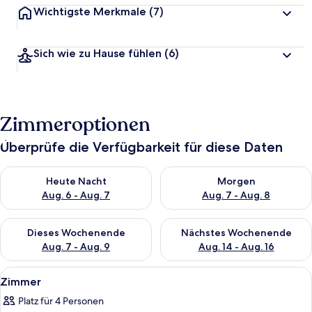
Wichtigste Merkmale
(7)
Sich wie zu Hause fühlen
(6)
Zimmeroptionen
Überprüfe die Verfügbarkeit für diese Daten
Überprüfe die Verfügbarkeit für heute Nacht, Aug. 6 - Aug. 7.
Überprüfe die Verfügbarkeit f
Heute Nacht
Morgen
Aug. 6 - Aug. 7
Aug. 7 - Aug. 8
Überprüfe die Verfügbarkeit für dieses Wochenende, Aug. 7 - 
Überprüfe die Verfügbarkeit f
Dieses Wochenende
Nächstes Wochenende
Aug. 7 - Aug. 9
Aug. 14 - Aug. 16
Alle
Ein Hotelzimmer mit einem großen Bet
4
Zimmer
Fotos
Platz für 4 Personen
für