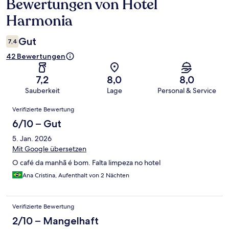
Bewertungen von Hotel
Bewertungen
Harmonia
Gut
7,4
42 Bewertungen
7,2
8,0
8,0
Sauberkeit
Lage
Personal & Service
Bewertungen
Verifizierte Bewertung
6/10 – Gut
5. Jan. 2026
Mit Google übersetzen
O café da manhã é bom. Falta limpeza no hotel
Ana Cristina, Aufenthalt von 2 Nächten
Verifizierte Bewertung
2/10 – Mangelhaft