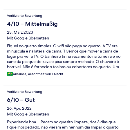
com vontade trocar mas ja tinha feito reserva em outro lugar.
Verifizierte Bewertung
4/10 – Mittelmäßig
23. März 2023
Mit Google übersetzen
Fiquei no quarto simples. O wifi não pega no quarto. A TV era
minúscula e na lateral da cama. Tivemos que mover a cama de
lugar pra ver a TV. O banheiro tinha vazamento na torneira e no
cano da pia que deixava o piso sempre molhado. O chuveiro é
horrivel. Não é fornecido toalhas ou cobertores no quarto. Um
simples investimento de um bom ar resolveria o mal cheiro no
Amanda, Aufenthalt von 1 Nacht
quarto. (Que tinha Cheiro de cachorro). O quarto era muito
quente. A piscina nao é limpa. Amanheceu o dia, dava pra ver
toda a gordura na piscina e ninguém foi fazer uma manutenção.
Verifizierte Bewertung
O preço da diária pra um quarto como o meu, sem nem mesmo
um ar condicionado, nao vale. O estacionamento é pago à
6/10 – Gut
parte. Mas a localização é boa.
26. Apr. 2022
Mit Google übersetzen
Experiencia boa....Pecam no quesito limpeza, dos 3 dias que
fiquei hospedado, não vieram em nenhum dia limpar o quarto,