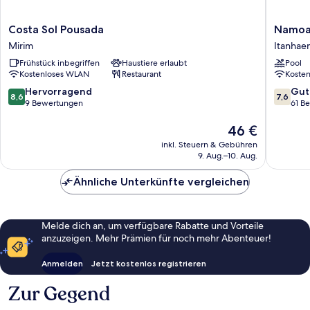
Costa
Namoa
Costa Sol Pousada
Namoa 
Sol
Pollastri
Mirim
Itanhae
Pousada
Hotel
Frühstück inbegriffen
Haustiere erlaubt
Pool
Mirim
Itanhae
Kostenloses WLAN
Restaurant
Koste
Centro
8.6
7.6
Hervorragend
Gut
8,6
7,6
von
von
9 Bewertungen
61 B
10,
10,
Hervorragend,
Der
Gut,
46 €
9
Preis
61
inkl. Steuern & Gebühren
Bewertungen
beträgt
Bewert
9. Aug.–10. Aug.
46 €
Ähnliche Unterkünfte vergleichen
Melde dich an, um verfügbare Rabatte und Vorteile
anzuzeigen. Mehr Prämien für noch mehr Abenteuer!
Anmelden
Jetzt kostenlos registrieren
Zur Gegend