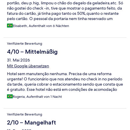
portão, deu p.hig, limpou o chão do degelo da geladeira,etc. Só
não gostei do check -in, tive que mostrar o pagamento feito, da
fatura do cartão, já tinha pago tanto os 50%,quanto o restante
pelo cartão. O pessoal da portaria nem tinha reservado um
quarto para nós !
Elisabeth, Aufenthalt von 6 Nächten
Verifizierte Bewertung
4/10 – Mittelmäßig
31. Mai 2026
Mit Google übersetzen
Hotel sem manutenção nenhuma. Precisa de uma reforma
urgente! O funcionário que nos atendeu no check in no período
da tarde, queria cobrar o estacionamento sendo que consta que
é gratuito. Esse hotel não está em condições de acomodação
Rogeria, Aufenthalt von 1 Nacht
Verifizierte Bewertung
2/10 – Mangelhaft