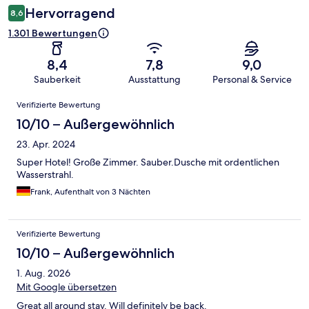
Hervorragend
8,6
1.301 Bewertungen
8,4
7,8
9,0
Sauberkeit
Ausstattung
Personal & Service
Bewertungen
Verifizierte Bewertung
10/10 – Außergewöhnlich
23. Apr. 2024
Super Hotel! Große Zimmer. Sauber.Dusche mit ordentlichen
Wasserstrahl.
Frank, Aufenthalt von 3 Nächten
Verifizierte Bewertung
10/10 – Außergewöhnlich
1. Aug. 2026
Mit Google übersetzen
Great all around stay. Will definitely be back.