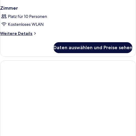
Zimmer
Platz für 10 Personen
Kostenloses WLAN
Weitere
Weitere Details
Details
für
Daten auswählen und Preise sehen
Zimmer