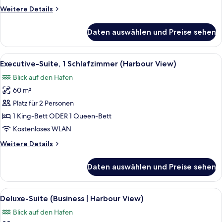
anzeigen
Weitere
Weitere Details
Details
für
Daten auswählen und Preise sehen
Deluxe-
Suite,
Bergblick
Alle
Ein Hotelzimmer mit einem großen Bett
8
(Business)
Executive-Suite, 1 Schlafzimmer (Harbour View)
Fotos
Blick auf den Hafen
für
60 m²
Executive-
Suite,
Platz für 2 Personen
1
1 King-Bett ODER 1 Queen-Bett
Schlafzimmer
Kostenloses WLAN
(Harbour
Weitere
Weitere Details
View)
Details
anzeigen
für
Daten auswählen und Preise sehen
Executive-
Suite,
1
Alle
Ein Hotelzimmer mit einem großen Bett
6
Schlafzimmer
Deluxe-Suite (Business | Harbour View)
Fotos
(Harbour
Blick auf den Hafen
View)
für