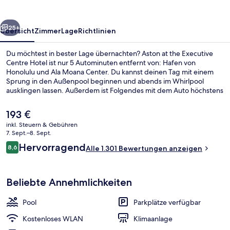
Centre
Hotel
rück
Weiter
25+
Übersicht
Zimmer
Lage
Richtlinien
Du möchtest in bester Lage übernachten? Aston at the Executive
Centre Hotel ist nur 5 Autominuten entfernt von: Hafen von
Honolulu und Ala Moana Center. Du kannst deinen Tag mit einem
Sprung in den Außenpool beginnen und abends im Whirlpool
ausklingen lassen. Außerdem ist Folgendes mit dem Auto höchstens
10 Minuten entfernt: Waikiki Beach Walk und Royal Hawaiian Center.
Andere Reisende lieben das hilfsbereite Personal und die großen
Der
193 €
Zimmer.
aktuelle
inkl. Steuern & Gebühren
Preis
7. Sept.–8. Sept.
Außenbereich
beträgt
Bewertungen
Hervorragend
8,6
Alle 1.301 Bewertungen anzeigen
193 €.
8,6 von 10.
Beliebte Annehmlichkeiten
Pool
Parkplätze verfügbar
Kostenloses WLAN
Klimaanlage