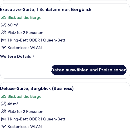
Alle
Ein Hotelzimmer mit großem Fenster u
6
Executive-Suite, 1 Schlafzimmer, Bergblick
Fotos
Blick auf die Berge
für
60 m²
Executive-
Suite,
Platz für 2 Personen
1
1 King-Bett ODER 1 Queen-Bett
Schlafzimmer,
Kostenloses WLAN
Bergblick
Weitere
Weitere Details
anzeigen
Details
für
Daten auswählen und Preise sehen
Executive-
Suite,
1
Alle
Ein Hotelzimmer mit einem großen Bett
6
Schlafzimmer,
Deluxe-Suite, Bergblick (Business)
Fotos
Bergblick
Blick auf die Berge
für
46 m²
Deluxe-
Suite,
Platz für 2 Personen
Bergblick
1 King-Bett ODER 1 Queen-Bett
(Business)
Kostenloses WLAN