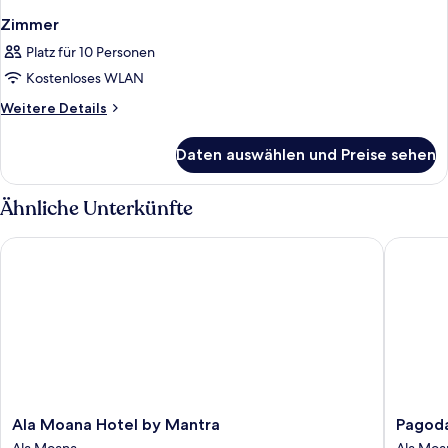
Zimmer
Platz für 10 Personen
Kostenloses WLAN
Weitere
Weitere Details
Details
für
Daten auswählen und Preise sehen
Zimmer
Ähnliche Unterkünfte
Ala Moana Hotel by Mantra
Pagoda 
Ala
Pagoda
Ala Moana Hotel by Mantra
Pagoda
Moana
Hotel
Ala Moana
Ala Moa