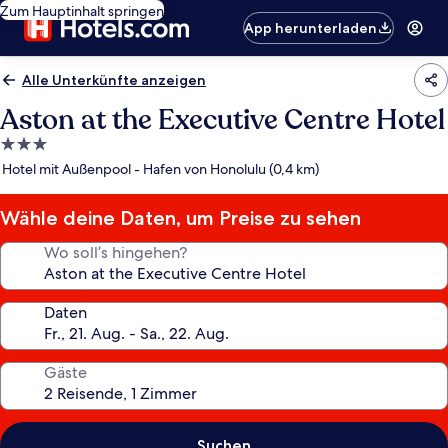
Zum Hauptinhalt springen
App herunterladen
Alle Unterkünfte anzeigen
Aston at the Executive Centre Hotel
3.0-
Sterne-
Hotel mit Außenpool - Hafen von Honolulu (0,4 km)
Unterkunft
Wähle deine Daten, um Preise zu sehen
Wo soll’s hingehen?
Daten
Gäste
Suchen