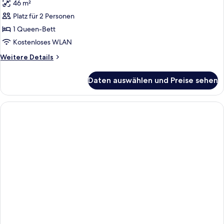
46 m²
Deluxe-
Suite
Platz für 2 Personen
(Business
1 Queen-Bett
|
Kostenloses WLAN
Harbour
Weitere
Weitere Details
View)
Details
anzeigen
für
Daten auswählen und Preise sehen
Deluxe-
Suite
(Business
|
Harbour
View)