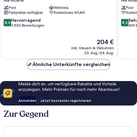
Hotel
Ala
Pool
Wellness
Pool
by
Moana
Parkplätze verfügbar
Kostenloses WLAN
Koste
Mantra
Ala
8.6
8.2
Hervorragend
Seh
8,6
8,2
Moana
von
von
3.530 Bewertungen
439 
10,
10,
Hervorragend,
Sehr
Der
204 €
3.530
gut,
Preis
Bewertungen
439
inkl. Steuern & Gebühren
beträgt
Bewert
23. Aug.–24. Aug.
204 €
Ähnliche Unterkünfte vergleichen
Melde dich an, um verfügbare Rabatte und Vorteile
anzuzeigen. Mehr Prämien für noch mehr Abenteuer!
Anmelden
Jetzt kostenlos registrieren
Zur Gegend