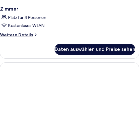
Zimmer
Platz für 4 Personen
Kostenloses WLAN
Weitere
Weitere Details
Details
für
Daten auswählen und Preise sehen
Zimmer