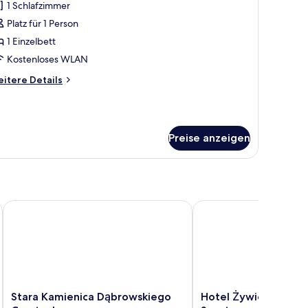
1 Schlafzimmer
ür
Platz für 1 Person
assic-
inzelzimmer
1 Einzelbett
nzeigen
Kostenloses WLAN
itere
itere Details
tails
r
assic-
nzelzimmer
Preise anzeigen
Stara Kamienica Dąbrowskiego Częstochowa
Hotel Żywiecki Medica
Stara
Hotel
Stara Kamienica Dąbrowskiego
Hotel Żywiecki Medi
Kamienica
Żywiecki