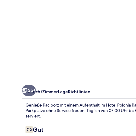
65+
Übersicht
Zimmer
Lage
Richtlinien
Genieße Raciborz mit einem Aufenthalt im Hotel Polonia R
Parkplätze ohne Service freuen. Täglich von 07:00 Uhr bis 
serviert.
Bewertungen
Gut
7,2
7,2 von 10.