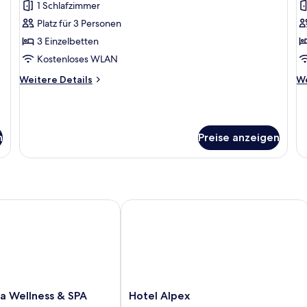
1 Schlafzimmer
für
f
Platz für 3 Personen
Comfort-
Cl
Zimmer
E
3 Einzelbetten
(N)
a
Kostenloses WLAN
anzeigen
Weitere
We
Weitere Details
We
Details
De
für
fü
Comfort-
Cl
Zimmer
Ei
n
Preise anzeigen
(N)
 Wellness & SPA
Hotel Alpex
Hotel
ja Wellness & SPA
Hotel Alpex
Alpex