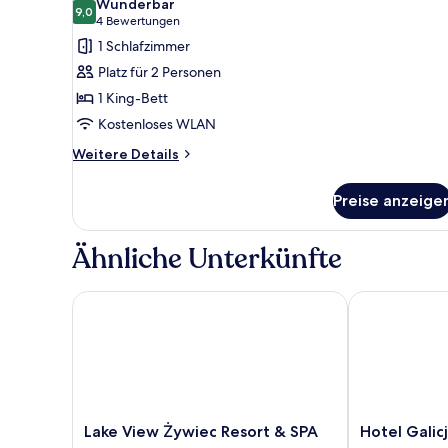
Wunderbar
für
9,0
9,0 von 10
(4
4 Bewertungen
Deluxe-
Bewertungen)
1 Schlafzimmer
Apartment
Platz für 2 Personen
anzeigen
1 King-Bett
Kostenloses WLAN
Weitere
Weitere Details
Details
für
Preise anzeige
Deluxe-
Apartment
Ähnliche Unterkünfte
Lake View Żywiec Resort & SPA
Hotel Galicja
Lake
Hotel
Lake View Żywiec Resort & SPA
Hotel Galic
View
Galicja