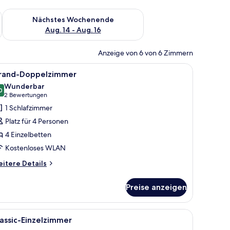
es Wochenende, Aug. 7 - Aug. 9.
Überprüfe die Verfügbarkeit für nächstes Wochenende, Aug. 1
Nächstes Wochenende
Aug. 14 - Aug. 16
Anzeige von 6 von 6 Zimmern
uer Bettwäsche, einem hölzernen Kopfteil, einem Bild an der Wand und einer
le
Ein Hotelzimmer mit zwei Einzelbetten, einem
12
rand-Doppelzimmer
otos
Wunderbar
ür
0
9,0 von 10
(2
2 Bewertungen
rand-
Bewertungen)
1 Schlafzimmer
oppelzimmer
Platz für 4 Personen
nzeigen
4 Einzelbetten
Kostenloses WLAN
itere
itere Details
tails
r
Preise anzeigen
and-
ppelzimmer
m Sessel, einem kleinen Tisch und einem Fenster mit Jalousien.
le
Schreibtisch, laptopgeeigneter Arbeitsplatz,
1
assic-Einzelzimmer
otos