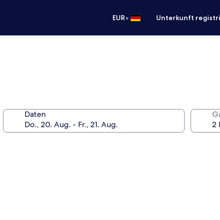
•
EUR
Unterkunft registr
Daten
G