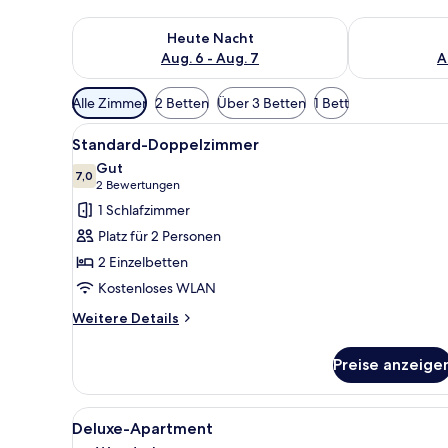
Überprüfe die Verfügbarkeit für heute Nacht, Aug. 6
Überprüfe die
Heute Nacht
Aug. 6 - Aug. 7
A
Verfügbare
Alle Zimmer
2 Betten
Über 3 Betten
1 Bett
Filter
Alle
Ein Hotelzimmer mit Bett, Schr
für
6
Standard-Doppelzimmer
Fotos
Zimmer
Gut
für
7,0
7,0 von 10
(2
2 Bewertungen
Standard-
Bewertungen)
1 Schlafzimmer
Doppelzimmer
Platz für 2 Personen
anzeigen
2 Einzelbetten
Kostenloses WLAN
Weitere
Weitere Details
Details
für
Preise anzeige
Standard-
Doppelzimmer
Alle
Deluxe-Apartment | Schreibtis
8
Deluxe-Apartment
Fotos