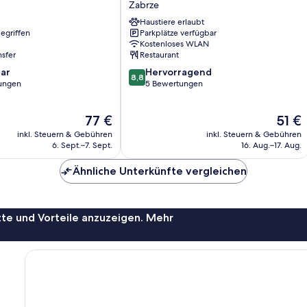
Zabrze
Zabrze
Haustiere erlaubt
egriffen
Parkplätze verfügbar
Kostenloses WLAN
nsfer
Restaurant
8.8
ar
Hervorragend
8,8
von
ungen
5 Bewertungen
10,
Hervorragend,
Der
Der
77 €
51 €
5
Preis
Preis
Bewertungen
inkl. Steuern & Gebühren
inkl. Steuern & Gebühren
beträgt
beträg
6. Sept.–7. Sept.
16. Aug.–17. Aug.
77 €
51 €
Ähnliche Unterkünfte vergleichen
te und Vorteile anzuzeigen. Mehr