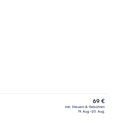
Terrasse/Patio
Der
69 €
aktuelle
inkl. Steuern & Gebühren
Preis
19. Aug.–20. Aug.
 Unterkunft
Grand-Doppelzimmer | Schreibtisch, l
beträgt
69 €.