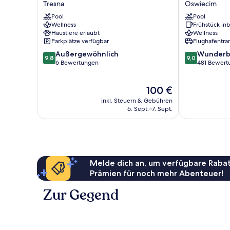
Tresna
Oswiecim
Żywiec
Wellness
Pool
Pool
Resort
&
Wellness
Frühstück inb
&
SPA
Haustiere erlaubt
Wellness
SPA
Oswiecim
Parkplätze verfügbar
Flughafentra
Tresna
9.8
9.0
Außergewöhnlich
Wunderb
9,8
9,0
von
von
6 Bewertungen
481 Bewert
10,
10,
Außergewöhnlich,
Wunderbar,
Der
100 €
6
481
Preis
Bewertungen
Bewertungen
inkl. Steuern & Gebühren
beträgt
6. Sept.–7. Sept.
100 €
Melde dich an, um verfügbare Rabat
Prämien für noch mehr Abenteuer!
Zur Gegend