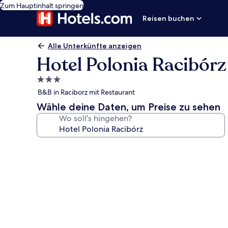
Zum Hauptinhalt springen
Reisen buchen
Alle Unterkünfte anzeigen
Hotel Polonia Racibórz
3.0-
Sterne-
B&B in Raciborz mit Restaurant
Unterkunft
Wähle deine Daten, um Preise zu sehen
Wo soll’s hingehen?
Fotogalerie
von
Hotel
Polonia
Racibórz