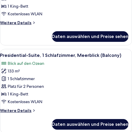
Bett,
1 King-Bett
Balkon,
Kostenloses WLAN
Meerblick
Weitere
Weitere Details
(Balcony)
Details
anzeigen
für
Daten auswählen und Preise sehen
Junior-
Suite,
1 King-
Alle
Ein modernes Hotelzimmer mit einem gr
16
Bett,
Presidential-Suite, 1 Schlafzimmer, Meerblick (Balcony)
Fotos
Balkon,
Blick auf den Ozean
Meerblick
für
(Balcony)
133 m²
Presidential-
Suite,
1 Schlafzimmer
1
Platz für 2 Personen
Schlafzimmer,
1 King-Bett
Meerblick
Kostenloses WLAN
(Balcony)
Weitere
Weitere Details
anzeigen
Details
für
Daten auswählen und Preise sehen
Presidential-
Suite,