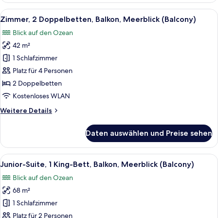
Balkon,
Alle
Ein modernes Hotelzimmer mit einem gr
9
Bergblick
Zimmer, 2 Doppelbetten, Balkon, Meerblick (Balcony)
Fotos
(Balcony)
Blick auf den Ozean
für
42 m²
Zimmer,
2 Doppelbetten,
1 Schlafzimmer
Balkon,
Platz für 4 Personen
Meerblick
2 Doppelbetten
(Balcony)
Kostenloses WLAN
anzeigen
Weitere
Weitere Details
Details
für
Daten auswählen und Preise sehen
Zimmer,
2 Doppelbetten,
Balkon,
Alle
Ein modernes Hotelzimmer mit einem g
7
Meerblick
Junior-Suite, 1 King-Bett, Balkon, Meerblick (Balcony)
Fotos
(Balcony)
Blick auf den Ozean
für
68 m²
Junior-
Suite,
1 Schlafzimmer
1 King-
Platz für 2 Personen