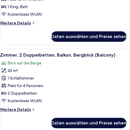
Meerblick
1 King-Bett
(Balcony)
Kostenloses WLAN
anzeigen
Weitere
Weitere Details
Details
für
Daten auswählen und Preise sehen
Suite,
1
Schlafzimmer,
Alle
Ein modernes Hotelzimmer mit einem gr
7
Meerblick
Zimmer, 2 Doppelbetten, Balkon, Bergblick (Balcony)
Fotos
(Balcony)
Blick auf die Berge
für
42 m²
Zimmer,
2 Doppelbetten,
1 Schlafzimmer
Balkon,
Platz für 4 Personen
Bergblick
2 Doppelbetten
(Balcony)
Kostenloses WLAN
anzeigen
Weitere
Weitere Details
Details
für
Daten auswählen und Preise sehen
Zimmer,
2 Doppelbetten,