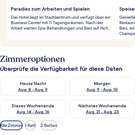
Paradies zum Arbeiten und Spielen
Speise
Das Hotel liegt im Stadtzentrum und verfügt über ein
Genieße 
Business Center mit 11 Tagungsräumen. Nach der
Restaura
Arbeit warten Spa-Behandlungen und Bars auf dich.
Bars, ei
Champag
Zimmeroptionen
Überprüfe die Verfügbarkeit für diese Daten
Überprüfe die Verfügbarkeit für heute Nacht, Aug. 8 - Aug. 9.
Überprüfe die Verfügbarkeit f
Heute Nacht
Morgen
Aug. 8 - Aug. 9
Aug. 9 - Aug. 10
Überprüfe die Verfügbarkeit für dieses Wochenende, Aug. 14 -
Überprüfe die Verfügbarkeit f
Dieses Wochenende
Nächstes Wochenende
Aug. 14 - Aug. 16
Aug. 21 - Aug. 23
Verfügbare
Alle Zimmer
1 Bett
2 Betten
Filter