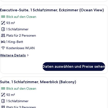
1 King-
Bett,
Alle
Ein modernes Hotelzimmer mit einem g
7
Balkon,
Executive-Suite, 1 Schlafzimmer, Eckzimmer (Ocean View)
Fotos
Meerblick
Blick auf den Ozean
(Balcony)
für
93 m²
Executive-
Suite,
1 Schlafzimmer
1
Platz für 2 Personen
Schlafzimmer,
1 King-Bett
Eckzimmer
Kostenloses WLAN
(Ocean
Weitere
Weitere Details
View)
Details
anzeigen
für
Daten auswählen und Preise sehen
Executive-
Suite,
1
Alle
Ein modernes Wohnzimmer mit grauem 
8
Schlafzimmer,
Suite, 1 Schlafzimmer, Meerblick (Balcony)
Fotos
Eckzimmer
Blick auf den Ozean
(Ocean
für
View)
92 m²
Suite,
1
1 Schlafzimmer
Schlafzimmer,
Platz für 3 Personen