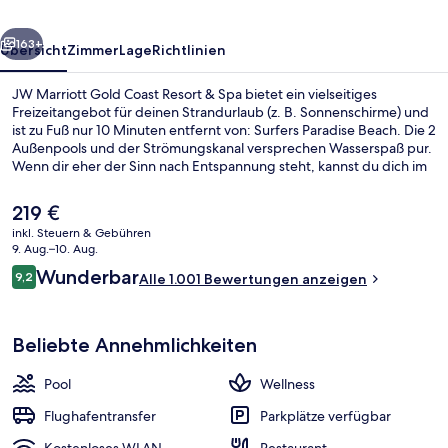
&
rück
Weiter
Spa
163+
Übersicht
Zimmer
Lage
Richtlinien
JW Marriott Gold Coast Resort & Spa bietet ein vielseitiges
Freizeitangebot für deinen Strandurlaub (z. B. Sonnenschirme) und
ist zu Fuß nur 10 Minuten entfernt von: Surfers Paradise Beach. Die 2
Außenpools und der Strömungskanal versprechen Wasserspaß pur.
Wenn dir eher der Sinn nach Entspannung steht, kannst du dich im
Wellnessbereich mit Tiefengewebe-Massagen, Aromatherapie und
Reflexologie verwöhnen lassen. Citrique, eins von 3 Restaurants,
Der
219 €
serviert internationale Küche und ist zum Frühstück, Mittagessen
aktuelle
inkl. Steuern & Gebühren
und Abendessen geöffnet. Als weitere Highlights bietet dieses
Preis
9. Aug.–10. Aug.
Hotel im luxuriösen Stil 2 Bars/Lounges, einen Jachthafen und eine
Ausstattung der Unterkunft
beträgt
Bewertungen
Poolbar. Andere Reisende lieben den Pool und das hilfsbereite
Wunderbar
9,2
Alle 1.001 Bewertungen anzeigen
219 €.
9,2 von 10.
Personal. Die öffentlichen Verkehrsmittel sind ganz in der Nähe: Zur
U-Bahn (Cypress Avenue-Station) sind es nur 8 Gehminuten.
Beliebte Annehmlichkeiten
Pool
Wellness
Flughafentransfer
Parkplätze verfügbar