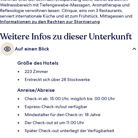
Wellnessbereich mit Tiefengewebe-Massagen, Aromatherapie und
Reflexologie verwöhnen lassen. Citrique, eins von 3 Restaurants,
serviert internationale Küche und ist zum Frühstück, Mittagessen und
Abendessen geöffnet. Als weitere Highlights bietet dieses Hotel im
Informationen zu den Rechten zur Stornierung
luxuriösen Stil 2 Bars/Lounges, einen Jachthafen und eine Poolbar.
Andere Reisende lieben den Pool und das hilfsbereite Personal. Die
Weitere Infos zu dieser Unterkunft
öffentlichen Verkehrsmittel sind ganz in der Nähe: Zur U-Bahn (Cypress
Avenue-Station) sind es nur 8 Gehminuten.
Auf einen Blick
Größe des Hotels
223 Zimmer
Erstreckt sich über 28 Stockwerke
Anreise/Abreise
Check-in ab: 15:00 Uhr, möglich bis: 00:00 Uhr
Express-Check-in/out verfügbar
Mindestalter für den Check-in: 18 Jahre
Der Check-out ist um 11:00 Uhr
Später Check-out unterliegt der Verfügbarkeit