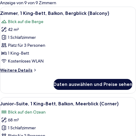
für
Anzeige von 9 von 9 Zimmern
Zimmer
Alle
Ein modernes Hotelzimmer mit einem gr
8
Zimmer, 1 King-Bett, Balkon, Bergblick (Balcony)
Fotos
Blick auf die Berge
für
42 m²
Zimmer,
1 King-
1 Schlafzimmer
Bett,
Platz für 3 Personen
Balkon,
1 King-Bett
Bergblick
Kostenloses WLAN
(Balcony)
Weitere
Weitere Details
anzeigen
Details
für
Daten auswählen und Preise sehen
Zimmer,
1 King-
Bett,
Alle
Ein modernes Hotelzimmer mit einem g
8
Balkon,
Junior-Suite, 1 King-Bett, Balkon, Meerblick (Corner)
Fotos
Bergblick
Blick auf den Ozean
(Balcony)
für
68 m²
Junior-
Suite,
1 Schlafzimmer
1 King-
Platz für 2 Personen