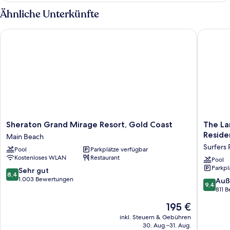
1
Ähnliche Unterkünfte
Schlafzimmer,
Meerblick
Sheraton Grand Mirage Resort, Gold Coast
The Lang
(Balcony)
Sheraton
The
Sheraton Grand Mirage Resort, Gold Coast
The La
Grand
Langha
Reside
Main Beach
Mirage
Gold
Surfers 
Pool
Parkplätze verfügbar
Resort,
Coast
Kostenloses WLAN
Restaurant
Gold
and
Pool
Parkpl
Coast
Jewel
8.4
Sehr gut
8,4
Main
Residen
von
1.003 Bewertungen
9.4
Auß
9,4
Beach
Surfers
10,
von
811 
Paradise
Sehr
10,
Der
195 €
gut,
Außerge
Preis
1.003
811
inkl. Steuern & Gebühren
beträgt
Bewertungen
30. Aug.–31. Aug.
Bewert