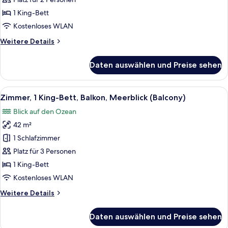
Bett,
1 King-Bett
Balkon,
Kostenloses WLAN
Meerblick
Weitere
Weitere Details
(Corner)
Details
anzeigen
für
Daten auswählen und Preise sehen
Junior-
Suite,
1 King-
Alle
Ein modernes Hotelzimmer mit einem gr
11
Bett,
Zimmer, 1 King-Bett, Balkon, Meerblick (Balcony)
Fotos
Balkon,
Blick auf den Ozean
Meerblick
für
(Corner)
42 m²
Zimmer,
1 King-
1 Schlafzimmer
Bett,
Platz für 3 Personen
Balkon,
1 King-Bett
Meerblick
Kostenloses WLAN
(Balcony)
Weitere
Weitere Details
anzeigen
Details
für
Daten auswählen und Preise sehen
Zimmer,