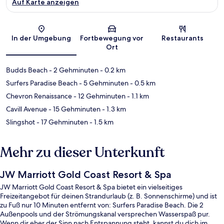
Auf Karte anzeigen
Karte
In der Umgebung
Fortbewegung vor
Restaurants
Ort
Budds Beach
- 2 Gehminuten
- 0.2 km
Surfers Paradise Beach
- 5 Gehminuten
- 0.5 km
Chevron Renaissance
- 12 Gehminuten
- 1.1 km
Cavill Avenue
- 15 Gehminuten
- 1.3 km
Slingshot
- 17 Gehminuten
- 1.5 km
Mehr zu dieser Unterkunft
JW Marriott Gold Coast Resort & Spa
JW Marriott Gold Coast Resort & Spa bietet ein vielseitiges
Freizeitangebot für deinen Strandurlaub (z. B. Sonnenschirme) und ist
zu Fuß nur 10 Minuten entfernt von: Surfers Paradise Beach. Die 2
Außenpools und der Strömungskanal versprechen Wasserspaß pur.
Wenn dir eher der Sinn nach Entspannung steht, kannst du dich im