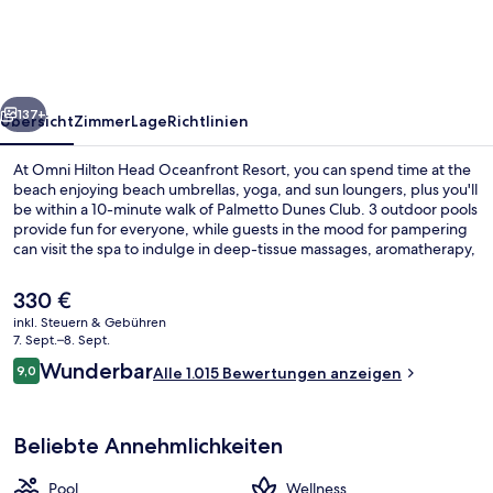
Oceanfront
Resort
rück
Weiter
137+
Übersicht
Zimmer
Lage
Richtlinien
At Omni Hilton Head Oceanfront Resort, you can spend time at the
beach enjoying beach umbrellas, yoga, and sun loungers, plus you'll
be within a 10-minute walk of Palmetto Dunes Club. 3 outdoor pools
provide fun for everyone, while guests in the mood for pampering
can visit the spa to indulge in deep-tissue massages, aromatherapy,
and reflexology. HH Prime, one of 3 restaurants, offers garden
views and serves breakfast and dinner. There are 2 poolside bars, a
Der
330 €
24-hour fitness center, and in-room conveniences like refrigerators
aktuelle
inkl. Steuern & Gebühren
and microwaves. Fellow travelers say great things about the pool
Preis
7. Sept.–8. Sept.
and helpful staff.
Außenbereich für Hochzeiten
beträgt
Bewertungen
Wunderbar
9,0
Alle 1.015 Bewertungen anzeigen
330 €.
9,0 von 10.
Beliebte Annehmlichkeiten
Pool
Wellness