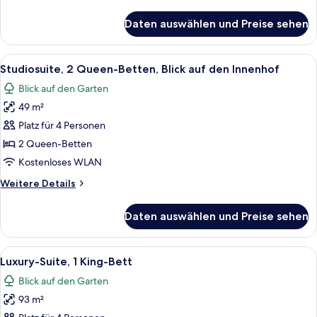
Details
Innenhof
für
Daten auswählen und Preise sehen
Studiosuite,
anzeigen
1 King-
Bett,
Alle
Eine moderne Küche mit Mikrowelle, G
8
Blick
Studiosuite, 2 Queen-Betten, Blick auf den Innenhof
Fotos
auf
Blick auf den Garten
den
für
Innenhof
49 m²
Studiosuite,
2 Queen-
Platz für 4 Personen
Betten,
2 Queen-Betten
Blick
Kostenloses WLAN
auf
Weitere
Weitere Details
den
Details
Innenhof
für
Daten auswählen und Preise sehen
Studiosuite,
anzeigen
2 Queen-
Betten,
Alle
Ein Schlafzimmer mit einem Bett, eine
8
Blick
Luxury-Suite, 1 King-Bett
Fotos
auf
Blick auf den Garten
den
für
Innenhof
93 m²
Luxury-