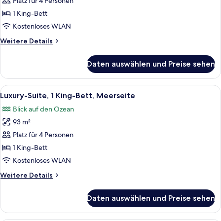
Suite,
Platz für 4 Personen
1 King-
1 King-Bett
Bett
Kostenloses WLAN
anzeigen
Weitere
Weitere Details
Details
für
Daten auswählen und Preise sehen
Luxury-
Suite,
1 King-
Alle
Ein Schlafzimmer mit einem Bett, eine
8
Bett
Luxury-Suite, 1 King-Bett, Meerseite
Fotos
Blick auf den Ozean
für
93 m²
Luxury-
Suite,
Platz für 4 Personen
1 King-
1 King-Bett
Bett,
Kostenloses WLAN
Meerseite
Weitere
Weitere Details
anzeigen
Details
für
Daten auswählen und Preise sehen
Luxury-
Suite,
1 King-