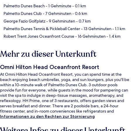
Palmetto Dunes Beach
- 1 Gehminute
- 0.1 km
Palmetto Dunes Club
- 7 Gehminuten
- 0.6 km
George Fazio Golfplatz
- 9 Gehminuten
- 0.7 km
Palmetto Dunes Tennis & Pickleball Center
- 13 Gehminuten
- 1.1 km
Robert Trent Jones Oceanfront Course
- 16 Gehminuten
- 1.4 km
Mehr zu dieser Unterkunft
Omni Hilton Head Oceanfront Resort
At Omni Hilton Head Oceanfront Resort, you can spend time at the
beach enjoying beach umbrellas, yoga, and sun loungers, plus you'll be
within a 10-minute walk of Palmetto Dunes Club. 3 outdoor pools
provide fun for everyone, while guests in the mood for pampering can
visit the spa to indulge in deep-tissue massages, aromatherapy, and
reflexology. HH Prime, one of 3 restaurants, offers garden views and
serves breakfast and dinner. There are 2 poolside bars, a 24-hour
fitness center, and in-room conveniences like refrigerators and
microwaves. Fellow travelers say great things about the pool and
Informationen zu den Rechten zur Stornierung
helpful staff.
Weitere Infos zu dieser Unterkunft