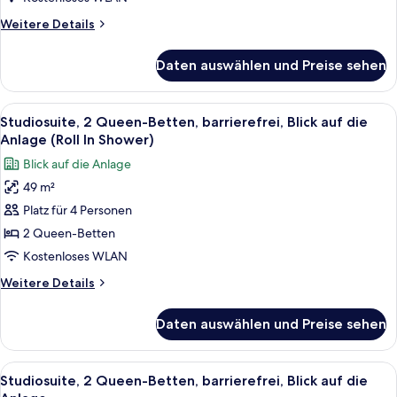
Blick
Weitere
Weitere Details
auf
Details
die
für
Daten auswählen und Preise sehen
Studiosuite,
Anlage
1 King-
anzeigen
Bett,
Alle
Ein ordentlich bezogenes Bett mit wei
7
barrierefrei,
Studiosuite, 2 Queen-Betten, barrierefrei, Blick auf die
Fotos
Blick
Anlage (Roll In Shower)
auf
für
Blick auf die Anlage
die
Studiosuite,
Anlage
49 m²
2 Queen-
Platz für 4 Personen
Betten,
barrierefrei,
2 Queen-Betten
Blick
Kostenloses WLAN
auf
Weitere
Weitere Details
die
Details
Anlage
für
Daten auswählen und Preise sehen
Studiosuite,
(Roll
2 Queen-
In
Betten,
Alle
Ein ordentlich bezogenes Bett mit wei
Shower)
7
barrierefrei,
Studiosuite, 2 Queen-Betten, barrierefrei, Blick auf die
Fotos
Blick