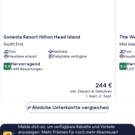
Sonesta
The
Sonesta Resort Hilton Head Island
The We
Resort
Westin
South End
Mid Isla
Hilton
Hilton
Pool
Wellness
Pool
Head
Head
Haustiere erlaubt
Parkplätze verfügbar
Hausti
Island
Island
South
Resort
8.8
8.6
Hervorragend
Her
8,8
8,6
End
&
von
von
1.449 Bewertungen
1.01
Spa
10,
10,
Mid
Hervorragend,
Hervorr
Der
244 €
Island
1.449
1.017
Preis
Bewertungen
Bewert
inkl. Steuern & Gebühren
beträgt
1. Sept.–2. Sept.
244 €
Ähnliche Unterkünfte vergleichen
Melde dich an, um verfügbare Rabatte und Vorteile
anzuzeigen. Mehr Prämien für noch mehr Abenteuer!