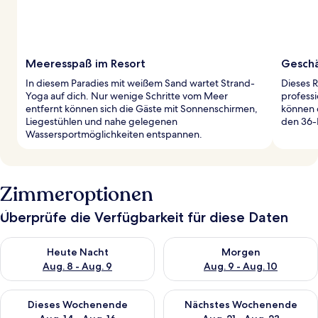
Meeresspaß im Resort
Geschä
In diesem Paradies mit weißem Sand wartet Strand-
Dieses 
Yoga auf dich. Nur wenige Schritte vom Meer
profess
entfernt können sich die Gäste mit Sonnenschirmen,
können 
Liegestühlen und nahe gelegenen
den 36-
Wassersportmöglichkeiten entspannen.
Zimmeroptionen
Überprüfe die Verfügbarkeit für diese Daten
Überprüfe die Verfügbarkeit für heute Nacht, Aug. 8 - Aug. 9.
Überprüfe die Verfügbarkeit f
Heute Nacht
Morgen
Aug. 8 - Aug. 9
Aug. 9 - Aug. 10
Überprüfe die Verfügbarkeit für dieses Wochenende, Aug. 14 -
Überprüfe die Verfügbarkeit f
Dieses Wochenende
Nächstes Wochenende