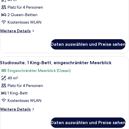
Studiosuite,
2 Queen-
Platz für 4 Personen
Betten,
2 Queen-Betten
eingeschränkter
Kostenloses WLAN
Meerblick
Weitere
Weitere Details
anzeigen
Details
für
Daten auswählen und Preise sehen
Studiosuite,
2 Queen-
Betten,
Alle
Ein modernes Hotelzimmer mit Bett, Na
7
eingeschränkter
Studiosuite, 1 King-Bett, eingeschränkter Meerblick
Fotos
Meerblick
Eingeschränkter Meerblick (Ozean)
für
49 m²
Studiosuite,
1 King-
Platz für 4 Personen
Bett,
1 King-Bett
eingeschränkter
Kostenloses WLAN
Meerblick
Weitere
Weitere Details
anzeigen
Details
für
Daten auswählen und Preise sehen
Studiosuite,