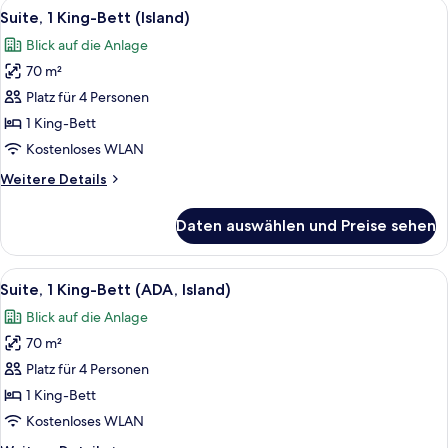
Alle
Eine moderne Küche mit weißen Schrän
8
Bett,
Suite, 1 King-Bett (Island)
Fotos
Meerseite
Blick auf die Anlage
für
70 m²
Suite,
1 King-
Platz für 4 Personen
Bett
1 King-Bett
(Island)
Kostenloses WLAN
anzeigen
Weitere
Weitere Details
Details
für
Daten auswählen und Preise sehen
Suite,
1 King-
Bett
Alle
Eine moderne Küche mit weißen Schrän
7
(Island)
Suite, 1 King-Bett (ADA, Island)
Fotos
Blick auf die Anlage
für
70 m²
Suite,
1 King-
Platz für 4 Personen
Bett
1 King-Bett
(ADA,
Kostenloses WLAN
Island)