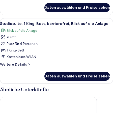
Innenhof
für
Daten auswählen und Preise sehen
Studiosuite,
(Studio)
2 Queen-
anzeigen
Betten,
Alle
Ein modernes Hotelzimmer mit Bett, Na
7
barrierefrei,
Studiosuite, 1 King-Bett, barrierefrei, Blick auf die Anlage
Fotos
Blick
Blick auf die Anlage
auf
für
den
70 m²
Studiosuite,
Innenhof
1 King-
Platz für 4 Personen
(Studio)
Bett,
1 King-Bett
barrierefrei,
Kostenloses WLAN
Blick
Weitere
Weitere Details
auf
Details
die
für
Daten auswählen und Preise sehen
Studiosuite,
Anlage
1 King-
anzeigen
Bett,
Ähnliche Unterkünfte
barrierefrei,
Blick
Sonesta Resort Hilton Head Island
The West
auf
die
Anlage