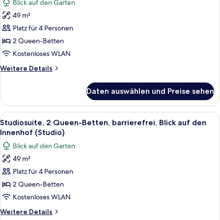
Blick auf den Garten
den
Studiosuite,
Innenhof
49 m²
2 Queen-
(Studio)
Platz für 4 Personen
Betten,
barrierefrei,
2 Queen-Betten
Blick
Kostenloses WLAN
auf
Weitere
Weitere Details
den
Details
Innenhof
für
Daten auswählen und Preise sehen
Studiosuite,
(Studio)
2 Queen-
anzeigen
Betten,
Alle
Eine moderne Küche mit Mikrowelle, G
7
barrierefrei,
Studiosuite, 2 Queen-Betten, barrierefrei, Blick auf den
Fotos
Blick
Innenhof (Studio)
auf
für
Blick auf den Garten
den
Studiosuite,
Innenhof
49 m²
2 Queen-
(Studio)
Platz für 4 Personen
Betten,
barrierefrei,
2 Queen-Betten
Blick
Kostenloses WLAN
auf
Weitere
Weitere Details
den
Details