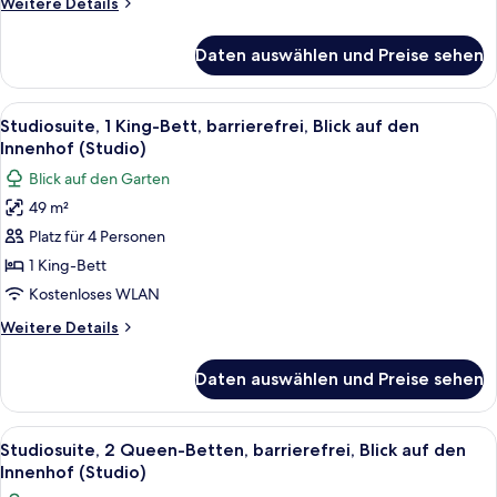
Weitere
Weitere Details
anzeigen
Details
für
Daten auswählen und Preise sehen
Suite,
1 King-
Bett
Alle
Ein Hotelzimmer mit einem großen Bett,
7
(ADA,
Studiosuite, 1 King-Bett, barrierefrei, Blick auf den
Fotos
Island)
Innenhof (Studio)
für
Blick auf den Garten
Studiosuite,
49 m²
1 King-
Platz für 4 Personen
Bett,
barrierefrei,
1 King-Bett
Blick
Kostenloses WLAN
auf
Weitere
Weitere Details
den
Details
Innenhof
für
Daten auswählen und Preise sehen
Studiosuite,
(Studio)
1 King-
anzeigen
Bett,
Alle
Eine moderne Küche mit Mikrowelle, G
7
barrierefrei,
Studiosuite, 2 Queen-Betten, barrierefrei, Blick auf den
Fotos
Blick
Innenhof (Studio)
auf
für