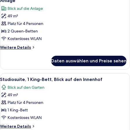
anzeigen
Anlage
auf
für
Blick auf die Anlage
die
Studiosuite,
Anlage
49 m²
2 Queen-
(Roll
Platz für 4 Personen
Betten,
In
Shower)
barrierefrei,
2 Queen-Betten
Blick
Kostenloses WLAN
auf
Weitere
Weitere Details
die
Details
Anlage
für
Daten auswählen und Preise sehen
Studiosuite,
anzeigen
2 Queen-
Betten,
Alle
Ein Hotelzimmer mit einem großen Bett,
8
barrierefrei,
Studiosuite, 1 King-Bett, Blick auf den Innenhof
Fotos
Blick
Blick auf den Garten
auf
für
die
49 m²
Studiosuite,
Anlage
1 King-
Platz für 4 Personen
Bett,
1 King-Bett
Blick
Kostenloses WLAN
auf
Weitere
Weitere Details
den