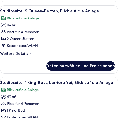
1 King-
Bett,
Alle
Ein Hotelzimmer mit zwei Betten, ein
8
eingeschränkter
Studiosuite, 2 Queen-Betten, Blick auf die Anlage
Fotos
Meerblick
Blick auf die Anlage
für
49 m²
Studiosuite,
2 Queen-
Platz für 4 Personen
Betten,
2 Queen-Betten
Blick
Kostenloses WLAN
auf
Weitere
Weitere Details
die
Details
Anlage
für
Daten auswählen und Preise sehen
Studiosuite,
anzeigen
2 Queen-
Betten,
Alle
Ein ordentlich bezogenes Bett mit wei
6
Blick
Studiosuite, 1 King-Bett, barrierefrei, Blick auf die Anlage
Fotos
auf
Blick auf die Anlage
die
für
Anlage
49 m²
Studiosuite,
1 King-
Platz für 4 Personen
Bett,
1 King-Bett
barrierefrei,
Kostenloses WLAN