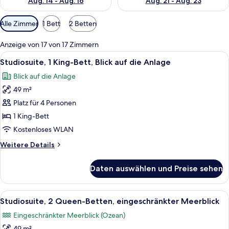
Aug. 14 - Aug. 16
Aug. 21 - Aug. 23
Verfügbare
Alle Zimmer
1 Bett
2 Betten
Filter
für
Anzeige von 17 von 17 Zimmern
Zimmer
Alle
Ein modernes Hotelzimmer mit Bett, Na
7
Studiosuite, 1 King-Bett, Blick auf die Anlage
Fotos
Blick auf die Anlage
für
49 m²
Studiosuite,
1 King-
Platz für 4 Personen
Bett,
1 King-Bett
Blick
Kostenloses WLAN
auf
Weitere
Weitere Details
die
Details
Anlage
für
Daten auswählen und Preise sehen
Studiosuite,
anzeigen
1 King-
Bett,
Alle
Ein Hotelzimmer mit zwei Betten, eine
7
Blick
Studiosuite, 2 Queen-Betten, eingeschränkter Meerblick
Fotos
auf
Eingeschränkter Meerblick (Ozean)
die
für
Anlage
49 m²