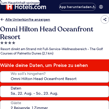
Zum Hauptinhalt springen
App herunterladen
Alle Unterkünfte anzeigen
Omni Hilton Head Oceanfront
Resort
4.0-
Sterne-
Resort direkt am Strand mit Full-Service-Wellnessbereich - The Golf
Unterkunft
Courses of Palmetto Dunes (2,1 km)
Wähle deine Daten, um Preise zu sehen
Wo soll’s hingehen?
Daten
Gäste