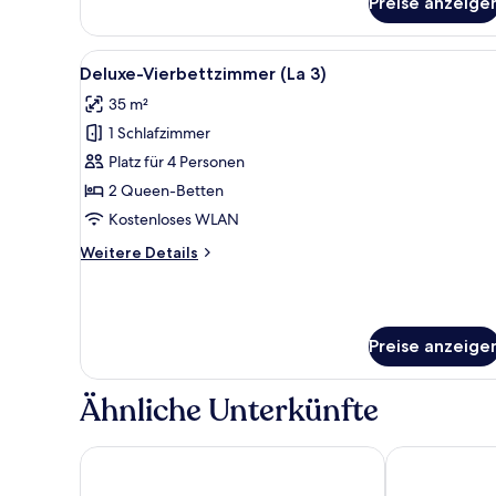
Preise anzeige
Deluxe-
Doppelzimmer
(La
Alle
Deluxe-Vierbettzimmer (La 3) 
7
1)
Deluxe-Vierbettzimmer (La 3)
Fotos
35 m²
für
1 Schlafzimmer
Deluxe-
Vierbettzimmer
Platz für 4 Personen
(La
2 Queen-Betten
3)
Kostenloses WLAN
anzeigen
Weitere
Weitere Details
Details
für
Deluxe-
Vierbettzimmer
Preise anzeige
(La
3)
Ähnliche Unterkünfte
Craves Hotel
Saint Gery Bo