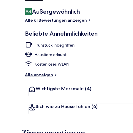
Bewertungen
Außergewöhnlich
9,4
9,4 von 10.
Terrasse/Pati
Alle 61 Bewertungen anzeigen
Beliebte Annehmlichkeiten
Frühstück inbegriffen
Haustiere erlaubt
Kostenloses WLAN
Alle anzeigen
Wichtigste Merkmale
(4)
Sich wie zu Hause fühlen
(6)