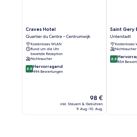
Craves
Saint
Craves Hotel
Saint Gery 
Hotel
Gery
Quartier du Centre – Centrumwijk
Unterstadt
Quartier
Boutique
Kostenloses WLAN
Kostenloses
du
Hotel
Rund um die Uhr
Nichtraucher
Centre
Unterstadt
besetzte Rezeption
–
8.8
Hervorr
Nichtraucher
8,8
Centrumwijk
von
854 Bewer
8.8
Hervorragend
10,
8,8
von
494 Bewertungen
Hervorragend
10,
854
Hervorragend,
Bewertungen
494
Bewertungen
Der
98 €
Preis
inkl. Steuern & Gebühren
beträgt
9. Aug.–10. Aug.
98 €