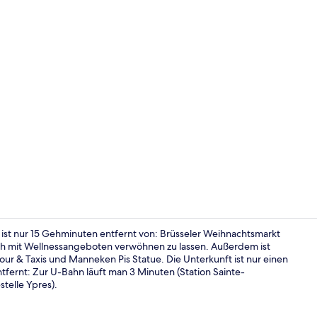
Lobby
ist nur 15 Gehminuten entfernt von: Brüsseler Weihnachtsmarkt
ch mit Wellnessangeboten verwöhnen zu lassen. Außerdem ist
ur & Taxis und Manneken Pis Statue. Die Unterkunft ist nur einen
Espressomas
tfernt: Zur U-Bahn läuft man 3 Minuten (Station Sainte-
telle Ypres).