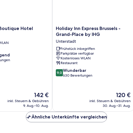
Holiday
Boutique Hotel
Holiday Inn Express Brussels -
Inn
Grand-Place by IHG
Express
Unterstadt
 WLAN
Brussels
-
Frühstück inbegriffen
Parkplätze verfügbar
Grand-
agend
Kostenloses WLAN
Place
tungen
Restaurant
by
9.0
IHG
Wunderbar
,
9,0
von
Unterstadt
630 Bewertungen
10,
Wunderbar,
630
Der
Der
142 €
120 €
Bewertungen
Preis
Preis
inkl. Steuern & Gebühren
inkl. Steuern & Gebühren
beträgt
beträgt
9. Aug.–10. Aug.
30. Aug.–31. Aug.
142 €
120 €
Ähnliche Unterkünfte vergleichen