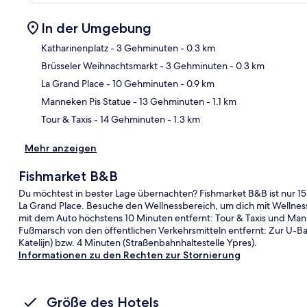
In der Umgebung
Katharinenplatz
- 3 Gehminuten
- 0.3 km
Brüsseler Weihnachtsmarkt
- 3 Gehminuten
- 0.3 km
Kar
La Grand Place
- 10 Gehminuten
- 0.9 km
Manneken Pis Statue
- 13 Gehminuten
- 1.1 km
Tour & Taxis
- 14 Gehminuten
- 1.3 km
Mehr anzeigen
Fishmarket B&B
Du möchtest in bester Lage übernachten? Fishmarket B&B ist nur 1
La Grand Place. Besuche den Wellnessbereich, um dich mit Wellne
mit dem Auto höchstens 10 Minuten entfernt: Tour & Taxis und Mann
Fußmarsch von den öffentlichen Verkehrsmitteln entfernt: Zur U-Ba
Katelijn) bzw. 4 Minuten (Straßenbahnhaltestelle Ypres).
Informationen zu den Rechten zur Stornierung
Größe des Hotels