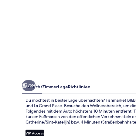
78+
Übersicht
Zimmer
Lage
Richtlinien
Du möchtest in bester Lage übernachten? Fishmarket B&B 
und La Grand Place. Besuche den Wellnessbereich, um di
Folgendes mit dem Auto höchstens 10 Minuten entfernt: To
kurzen Fußmarsch von den öffentlichen Verkehrsmitteln en
Catherine/Sint-Katelijn) bzw. 4 Minuten (Straßenbahnhaltes
VIP Access