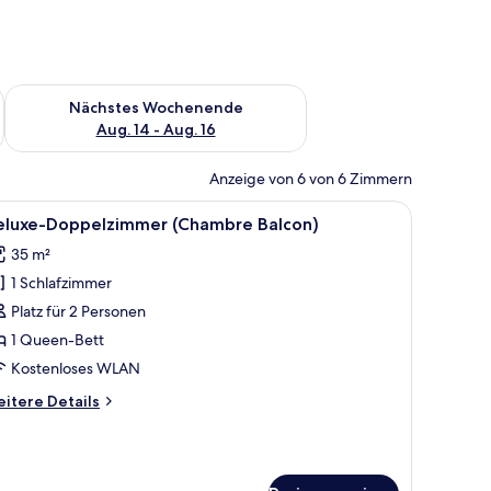
es Wochenende, Aug. 7 - Aug. 9.
Überprüfe die Verfügbarkeit für nächstes Wochenende, Aug. 1
Nächstes Wochenende
Aug. 14 - Aug. 16
Anzeige von 6 von 6 Zimmern
n, Schreibtisch, Stuhl und einer Chandelier.
le
Ein modernes Hotelzimmer mit einem Bett, ei
5
eluxe-Doppelzimmer (Chambre Balcon)
otos
35 m²
ür
1 Schlafzimmer
eluxe-
oppelzimmer
Platz für 2 Personen
Chambre
1 Queen-Bett
alcon)
Kostenloses WLAN
nzeigen
itere
itere Details
tails
r
luxe-
ppelzimmer