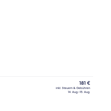
Deluxe-Vierbettzimmer (La 3) | Bett
Der
181 €
aktuelle
inkl. Steuern & Gebühren
Preis
14. Aug.–15. Aug.
chine, Wasserkocher mit Kaffee-/Teezubehör, Wasserkocher
Lounge
beträgt
181 €.