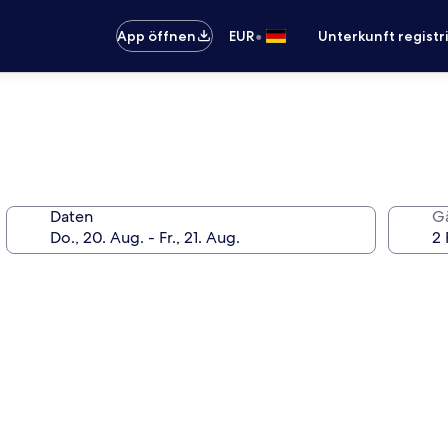
•
App öffnen
EUR
Unterkunft registr
Daten
G