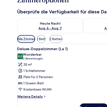
Zimmeroptionen
Überprüfe die Verfügbarkeit für diese D
Überprüfe die Verfügbarkeit für heute Nacht, Aug. 6
Überprüfe die
Heute Nacht
Aug. 6 - Aug. 7
A
Verfügbare
Alle Zimmer
1 Bett
2 Betten
Filter
Alle
Ein Schlafzimmer mit einem gr
für
5
Deluxe-Doppelzimmer (La 1)
Fotos
Zimmer
Wunderbar
für
9,0
9,0 von 10
(2
2 Bewertungen
Deluxe-
Bewertungen)
35 m²
Doppelzimmer
1 Schlafzimmer
(La
Platz für 2 Personen
1)
1 Queen-Bett
anzeigen
Kostenloses WLAN
Weitere
Weitere Details
Details
für