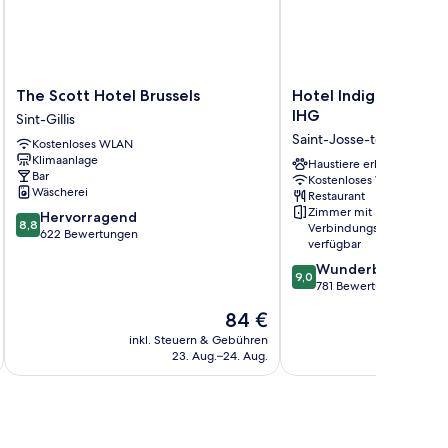
The
Hotel
The Scott Hotel Brussels
Hotel Indigo Brussels
Scott
Indigo
IHG
Sint-Gillis
Hotel
Brussels
Saint-Josse-ten-Noode
Kostenloses WLAN
Brussels
-
Klimaanlage
Sint-
City
Haustiere erlaubt
Bar
Kostenloses WLAN
Gillis
by
Wäscherei
Restaurant
IHG
Zimmer mit
8.8
Hervorragend
Saint-
8,8
Verbindungstür
von
622 Bewertungen
Josse-
verfügbar
10,
ten-
9.0
Wunderbar
Hervorragend,
Noode
9,0
von
781 Bewertungen
622
10,
Bewertungen
Der
84 €
Wunderbar,
Preis
781
inkl. Steuern & Gebühren
inkl. S
beträgt
23. Aug.–24. Aug.
Bewertungen
84 €