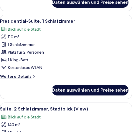
Daten auswählen und Preise sehen
Deluxe-
Suite,
1
Alle
Ein stilvolles Wohnzimmer mit Flügel,
8
Schlafzimmer
Presidential-Suite, 1 Schlafzimmer
Fotos
(View)
Blick auf die Stadt
für
110 m²
Presidential-
Suite,
1 Schlafzimmer
1
Platz für 2 Personen
Schlafzimmer
1 King-Bett
anzeigen
Kostenloses WLAN
Weitere
Weitere Details
Details
für
Daten auswählen und Preise sehen
Presidential-
Suite,
1
Alle
Ein modernes Wohnzimmer mit einer C
14
Schlafzimmer
Suite, 2 Schlafzimmer, Stadtblick (View)
Fotos
Blick auf die Stadt
für
140 m²
Suite,