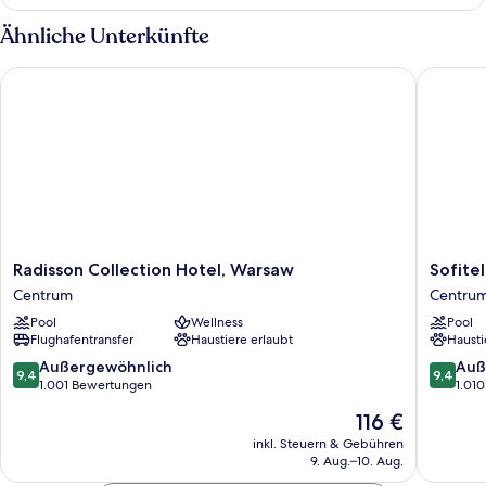
1
Schlafzimmer
Ähnliche Unterkünfte
(View)
Radisson Collection Hotel, Warsaw
Sofitel 
Radisson
Sofitel
Radisson Collection Hotel, Warsaw
Sofite
Collection
Warsaw
Centrum
Centru
Hotel,
Victoria
Pool
Wellness
Pool
Warsaw
Centru
Flughafentransfer
Haustiere erlaubt
Hausti
Centrum
9.4
9.4
Außergewöhnlich
Auß
9,4
9,4
von
von
1.001 Bewertungen
1.01
10,
10,
Der
116 €
Außergewöhnlich,
Außerge
Preis
1.001
1.010
inkl. Steuern & Gebühren
beträgt
9. Aug.–10. Aug.
Bewertungen
Bewert
116 €