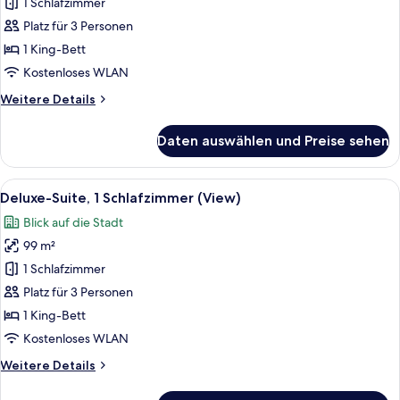
Suite,
1 Schlafzimmer
1
Platz für 3 Personen
Schlafzimmer
1 King-Bett
anzeigen
Kostenloses WLAN
Weitere
Weitere Details
Details
für
Daten auswählen und Preise sehen
Grand-
Suite,
1
Alle
Ein geräumiges Wohnzimmer mit einem 
6
Schlafzimmer
Deluxe-Suite, 1 Schlafzimmer (View)
Fotos
Blick auf die Stadt
für
99 m²
Deluxe-
Suite,
1 Schlafzimmer
1
Platz für 3 Personen
Schlafzimmer
1 King-Bett
(View)
Kostenloses WLAN
anzeigen
Weitere
Weitere Details
Details
für