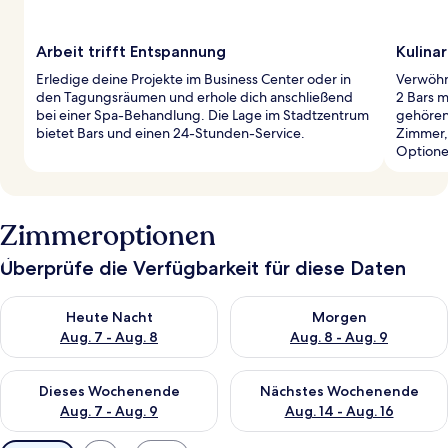
Arbeit trifft Entspannung
Kulinar
Erledige deine Projekte im Business Center oder in
Verwöhn
den Tagungsräumen und erhole dich anschließend
2 Bars 
bei einer Spa-Behandlung. Die Lage im Stadtzentrum
gehören
bietet Bars und einen 24-Stunden-Service.
Zimmer,
Optione
Zimmeroptionen
Überprüfe die Verfügbarkeit für diese Daten
Überprüfe die Verfügbarkeit für heute Nacht, Aug. 7 - Aug. 8.
Überprüfe die Verfügbarkeit f
Heute Nacht
Morgen
Aug. 7 - Aug. 8
Aug. 8 - Aug. 9
Überprüfe die Verfügbarkeit für dieses Wochenende, Aug. 7 - 
Überprüfe die Verfügbarkeit f
Dieses Wochenende
Nächstes Wochenende
Aug. 7 - Aug. 9
Aug. 14 - Aug. 16