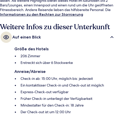
lassen. Als weitere Highlights bietet dieses Hotel im luxuriösen Stil 2
Bars/Lounges, einen Innenpool und einen rund um die Uhr geöffneten
Fitnessbereich. Andere Reisende lieben das hilfsbereite Personal. Die
öffentlichen Verkehrsmittel sind nur einen kurzen Fußmarsch entfernt:
Informationen zu den Rechten zur Stornierung
Zur Station Nowy Świat-Uniwersytet sind es 9 Minuten und zur
Straßenbahnhaltestelle Królewska 05 10 Minuten.
Weitere Infos zu dieser Unterkunft
Auf einen Blick
Größe des Hotels
206 Zimmer
Erstreckt sich über 6 Stockwerke
Anreise/Abreise
Check-in ab: 15:00 Uhr, möglich bis: jederzeit
Ein kontaktloser Check-in und Check-out ist möglich
Express-Check-out verfügbar
Früher Check-in unterliegt der Verfügbarkeit
Mindestalter für den Check-in: 18 Jahre
Der Check-out ist um 12:00 Uhr