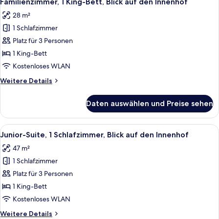
Familienzimmer, 1 King-Bett, Blick auf den Innenhof
Fotos
28 m²
für
1 Schlafzimmer
Familienzimmer,
1 King-
Platz für 3 Personen
Bett,
1 King-Bett
Blick
Kostenloses WLAN
auf
Weitere
Weitere Details
den
Details
Innenhof
für
Daten auswählen und Preise sehen
Familienzimmer,
anzeigen
1 King-
Bett,
Alle
Ein Hotelzimmer mit einem großen Bett
8
Blick
Junior-Suite, 1 Schlafzimmer, Blick auf den Innenhof
Fotos
auf
47 m²
den
für
Innenhof
1 Schlafzimmer
Junior-
Suite,
Platz für 3 Personen
1
1 King-Bett
Schlafzimmer,
Kostenloses WLAN
Blick
Weitere
Weitere Details