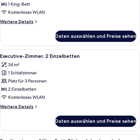
1 King-
1 King-Bett
Bett
Kostenloses WLAN
anzeigen
Weitere
Weitere Details
Details
für
Daten auswählen und Preise sehen
Executive-
Zimmer,
1 King-
Alle
Ein Hotelzimmer mit zwei Betten, ein
6
Bett
Executive-Zimmer, 2 Einzelbetten
Fotos
34 m²
für
1 Schlafzimmer
Executive-
Zimmer,
Platz für 3 Personen
2 Einzelbetten
2 Einzelbetten
anzeigen
Kostenloses WLAN
Weitere
Weitere Details
Details
für
Daten auswählen und Preise sehen
Executive-
Zimmer,
2 Einzelbetten
Alle
Ein Hotelzimmer mit einem großen Bett
6