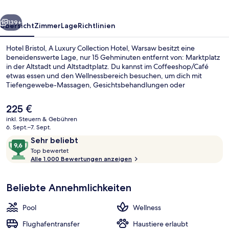
Hotel,
rück
Weiter
Warsaw
139+
Übersicht
Zimmer
Lage
Richtlinien
Hotel Bristol, A Luxury Collection Hotel, Warsaw besitzt eine
beneidenswerte Lage, nur 15 Gehminuten entfernt von: Marktplatz
in der Altstadt und Altstadtplatz. Du kannst im Coffeeshop/Café
etwas essen und den Wellnessbereich besuchen, um dich mit
Tiefengewebe-Massagen, Gesichtsbehandlungen oder
Aromatherapie verwöhnen zu lassen. Als weitere Highlights bietet
dieses Hotel im luxuriösen Stil 2 Bars/Lounges, einen Innenpool und
Der
225 €
einen rund um die Uhr geöffneten Fitnessbereich. Andere Reisende
aktuelle
inkl. Steuern & Gebühren
lieben das hilfsbereite Personal. Die öffentlichen Verkehrsmittel sind
Preis
6. Sept.–7. Sept.
nur einen kurzen Fußmarsch entfernt: Zur Station Nowy Świat-
Außenbereich
beträgt
Bewertungen
9,6
Uniwersytet sind es 9 Minuten und zur Straßenbahnhaltestelle
Sehr beliebt
225 €.
Królewska 05 10 Minuten.
T
von
Top bewertet
o
Alle 1.000 Bewertungen anzeigen
10,
p
Sehr
beliebt
Beliebte Annehmlichkeiten
b
e
w
Pool
Wellness
e
r
Flughafentransfer
Haustiere erlaubt