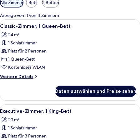
Verfügbare
Alle Zimmer
1 Bett
2 Betten
Filter
für
Anzeige von 11 von 11 Zimmern
Zimmer
Alle
Ein Hotelzimmer mit einem großen Bet
6
Classic-Zimmer, 1 Queen-Bett
Fotos
24 m²
für
1 Schlafzimmer
Classic-
Zimmer,
Platz für 2 Personen
1
1 Queen-Bett
Queen-
Kostenloses WLAN
Bett
Weitere
Weitere Details
anzeigen
Details
für
Daten auswählen und Preise sehen
Classic-
Zimmer,
1
Alle
Ein Hotelzimmer mit Bett, Schreibtisc
5
Queen-
Executive-Zimmer, 1 King-Bett
Fotos
Bett
29 m²
für
1 Schlafzimmer
Executive-
Zimmer,
Platz für 3 Personen