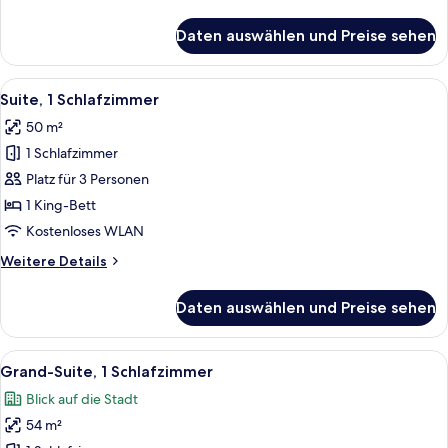
auf
Details
den
für
Daten auswählen und Preise sehen
Junior-
Innenhof
Suite,
anzeigen
1
Alle
Ein modernes Hotelzimmer mit Flachbi
8
Schlafzimmer,
Suite, 1 Schlafzimmer
Fotos
Blick
50 m²
auf
für
den
1 Schlafzimmer
Suite,
Innenhof
1
Platz für 3 Personen
Schlafzimmer
1 King-Bett
anzeigen
Kostenloses WLAN
Weitere
Weitere Details
Details
für
Daten auswählen und Preise sehen
Suite,
1
Schlafzimmer
Alle
Ein Hotelzimmer mit Sofa, Sessel, Hock
6
Grand-Suite, 1 Schlafzimmer
Fotos
Blick auf die Stadt
für
54 m²
Grand-