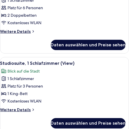
2 Schlafzimmer,
1 Schlafzimmer
Stadtblick
Platz für 6 Personen
(View)
2 Doppelbetten
anzeigen
Kostenloses WLAN
Weitere
Weitere Details
Details
für
Daten auswählen und Preise sehen
Suite,
2 Schlafzimmer,
Stadtblick
Alle
Ein Hotelzimmer mit einem Bett, ein
10
(View)
Studiosuite, 1 Schlafzimmer (View)
Fotos
Blick auf die Stadt
für
1 Schlafzimmer
Studiosuite,
1
Platz für 3 Personen
Schlafzimmer
1 King-Bett
(View)
Kostenloses WLAN
anzeigen
Weitere
Weitere Details
Details
für
Daten auswählen und Preise sehen
Studiosuite,