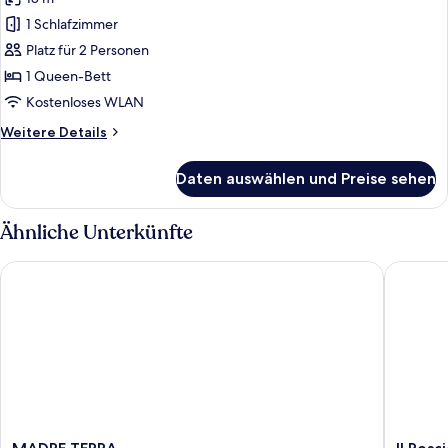
für
1 Schlafzimmer
Superior-
Doppel-
Platz für 2 Personen
oder
1 Queen-Bett
-
Kostenloses WLAN
Zweibettzimmer
Weitere
Weitere Details
anzeigen
Details
für
Daten auswählen und Preise sehen
Superior-
Doppel-
oder
Ähnliche Unterkünfte
-
Zweibettzimmer
MADRE TERRA
Il Roscio
MADRE
Il