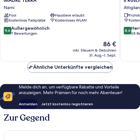
MADRE TERRA
Il Rosc
TERRA
Roscio
Narni
Attiglia
Narni
Attiglia
Pool
Haustiere erlaubt
Frühst
Kostenlose Parkplätze
Kostenloses WLAN
Koste
9.6
8.6
Außergewöhnlich
Her
9,6
8,6
von
von
7 Bewertungen
65 B
10,
10,
Der
86 €
Außergewöhnlich,
Hervorr
Preis
7
65
inkl. Steuern & Gebühren
beträgt
31. Aug.–1. Sept.
Bewertungen
Bewert
86 €
Ähnliche Unterkünfte vergleichen
Melde dich an, um verfügbare Rabatte und Vorteile
anzuzeigen. Mehr Prämien für noch mehr Abenteuer!
Anmelden
Jetzt kostenlos registrieren
Zur Gegend