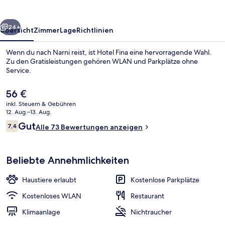
rück
Weiter
24+
Übersicht
Zimmer
Lage
Richtlinien
Wenn du nach Narni reist, ist Hotel Fina eine hervorragende Wahl.
Zu den Gratisleistungen gehören WLAN und Parkplätze ohne
Service.
Der
56 €
aktuelle
inkl. Steuern & Gebühren
Preis
12. Aug.–13. Aug.
beträgt
Bewertungen
Gut
7,4
Alle 73 Bewertungen anzeigen
56 €.
7,4 von 10.
Fassade der Unterkunft – Abend/Nac
Beliebte Annehmlichkeiten
Haustiere erlaubt
Kostenlose Parkplätze
Kostenloses WLAN
Restaurant
Klimaanlage
Nichtraucher