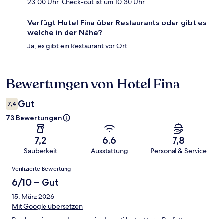
23:00 Uhr. Check-out ist um 10:30 Uhr.
Verfügt Hotel Fina über Restaurants oder gibt es
welche in der Nähe?
Ja, es gibt ein Restaurant vor Ort.
Bewertungen von Hotel Fina
Bewertungen
Gut
7,4
73 Bewertungen
7,2
6,6
7,8
Sauberkeit
Ausstattung
Personal & Service
Bewertungen
Verifizierte Bewertung
6/10 – Gut
15. März 2026
Mit Google übersetzen