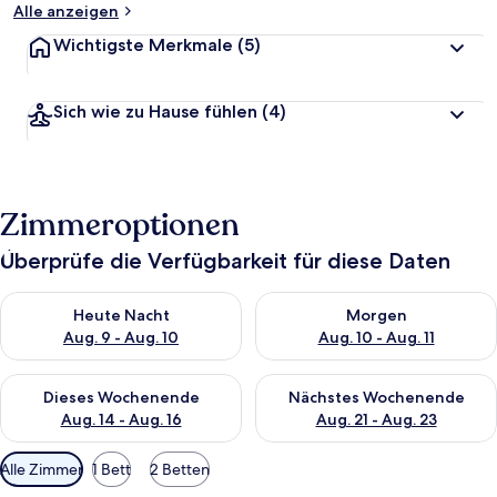
Alle anzeigen
Wichtigste Merkmale
(5)
Sich wie zu Hause fühlen
(4)
Zimmeroptionen
Überprüfe die Verfügbarkeit für diese Daten
Überprüfe die Verfügbarkeit für heute Nacht, Aug. 9 - Aug. 10
Überprüfe die Verfügbarkeit fü
Heute Nacht
Morgen
Aug. 9 - Aug. 10
Aug. 10 - Aug. 11
Überprüfe die Verfügbarkeit für dieses Wochenende, Aug. 14 -
Überprüfe die Verfügbarkeit f
Dieses Wochenende
Nächstes Wochenende
Aug. 14 - Aug. 16
Aug. 21 - Aug. 23
Verfügbare
Alle Zimmer
1 Bett
2 Betten
Filter