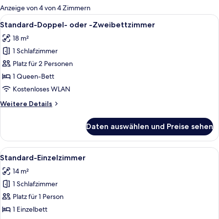
für
Anzeige von 4 von 4 Zimmern
Zimmer
Alle
Ein Hotelzimmer mit Bett, Nachttisch
7
Standard-Doppel- oder -Zweibettzimmer
Fotos
18 m²
für
1 Schlafzimmer
Standard-
Doppel-
Platz für 2 Personen
oder
1 Queen-Bett
-
Kostenloses WLAN
Zweibettzimmer
Weitere
Weitere Details
anzeigen
Details
für
Daten auswählen und Preise sehen
Standard-
Doppel-
oder
Alle
Ein kleines Hotelzimmer mit einem Ein
3
-
Standard-Einzelzimmer
Fotos
Zweibettzimmer
14 m²
für
1 Schlafzimmer
Standard-
Einzelzimmer
Platz für 1 Person
anzeigen
1 Einzelbett