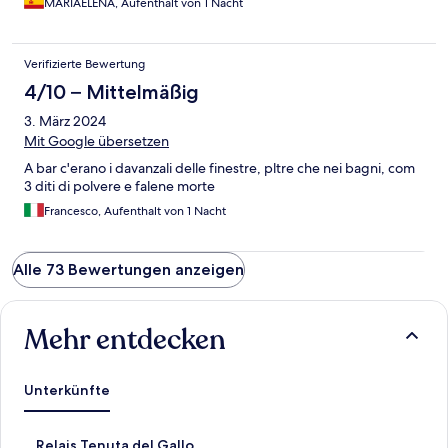
MARIAELENA, Aufenthalt von 1 Nacht
Verifizierte Bewertung
4/10 – Mittelmäßig
3. März 2024
Mit Google übersetzen
A bar c'erano i davanzali delle finestre, pltre che nei bagni, com
3 diti di polvere e falene morte
Francesco, Aufenthalt von 1 Nacht
Alle 73 Bewertungen anzeigen
Mehr entdecken
Unterkünfte
L
Relais Tenuta del Gallo