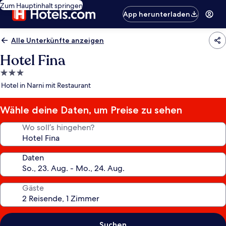
Zum Hauptinhalt springen
App herunterladen
Alle Unterkünfte anzeigen
Hotel Fina
3.0-
Sterne-
Hotel in Narni mit Restaurant
Unterkunft
Wähle deine Daten, um Preise zu sehen
Wo soll’s hingehen?
Daten
Gäste
Suchen