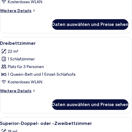
Kostenloses WLAN
Weitere
Weitere Details
Details
für
Daten auswählen und Preise sehen
Standard-
Einzelzimmer
Alle
Ein Schlafzimmer mit Bett, Kleidersch
3
Dreibettzimmer
Fotos
22 m²
für
1 Schlafzimmer
Dreibettzimmer
anzeigen
Platz für 3 Personen
1 Queen-Bett und 1 Einzel-Schlafsofa
Kostenloses WLAN
Weitere
Weitere Details
Details
für
Daten auswählen und Preise sehen
Dreibettzimmer
Alle
Ein Hotelzimmer mit einem großen Bet
6
Superior-Doppel- oder -Zweibettzimmer
Fotos
18 m²