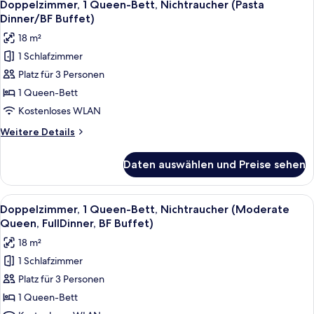
4
Dinner,
Doppelzimmer, 1 Queen-Bett, Nichtraucher (Pasta
Fotos
BF
Dinner/BF Buffet)
Buffet)
für
18 m²
Doppelzimmer,
1 Schlafzimmer
1
Platz für 3 Personen
Queen-
Bett,
1 Queen-Bett
Nichtraucher
Kostenloses WLAN
(Pasta
Weitere
Weitere Details
Dinner/BF
Details
Buffet)
für
Daten auswählen und Preise sehen
Doppelzimmer,
anzeigen
1
Queen-
Alle
Zwei ordentlich gefaltete Hemden mit "
5
Bett,
Doppelzimmer, 1 Queen-Bett, Nichtraucher (Moderate
Fotos
Nichtraucher
Queen, FullDinner, BF Buffet)
(Pasta
für
18 m²
Dinner/BF
Doppelzimmer,
Buffet)
1 Schlafzimmer
1
Platz für 3 Personen
Queen-
Bett,
1 Queen-Bett