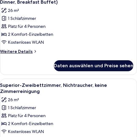
Dinner
Dinner, Breakfast Buffet)
Set,
für
26 m²
Breakfast
Superior-
Buffet)
1 Schlafzimmer
Zweibettzimmer,
Platz für 4 Personen
Nichtraucher
(Full-
2 Komfort-Einzelbetten
Course
Kostenloses WLAN
Dinner,
Weitere
Weitere Details
Breakfast
Details
Buffet)
für
Daten auswählen und Preise sehen
Superior-
anzeigen
Zweibettzimmer,
Nichtraucher
Alle
Ein Hotelzimmer mit Bett, Nachttisch 
6
(Full-
Superior-Zweibettzimmer, Nichtraucher, keine
Fotos
Course
Zimmerreinigung
Dinner,
für
26 m²
Breakfast
Superior-
Buffet)
1 Schlafzimmer
Zweibettzimmer,
Platz für 4 Personen
Nichtraucher,
keine
2 Komfort-Einzelbetten
Zimmerreinigung
Kostenloses WLAN