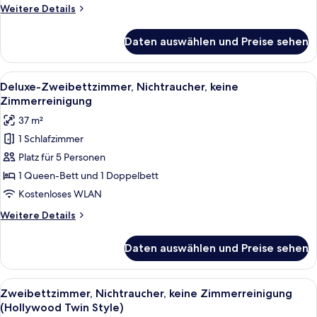
anzeigen
Weitere
Weitere Details
Details
für
Daten auswählen und Preise sehen
Superior-
Zweibettzimmer,
Nichtraucher,
Alle
Ein Hotelzimmer mit einem großen Bet
6
keine
Deluxe-Zweibettzimmer, Nichtraucher, keine
Fotos
Zimmerreinigung
Zimmerreinigung
für
37 m²
Deluxe-
1 Schlafzimmer
Zweibettzimmer,
Platz für 5 Personen
Nichtraucher,
keine
1 Queen-Bett und 1 Doppelbett
Zimmerreinigung
Kostenloses WLAN
anzeigen
Weitere
Weitere Details
Details
für
Daten auswählen und Preise sehen
Deluxe-
Zweibettzimmer,
Nichtraucher,
Alle
Blaue und beige Hausschuhe auf einem
4
keine
Zweibettzimmer, Nichtraucher, keine Zimmerreinigung
Fotos
Zimmerreinigung
(Hollywood Twin Style)