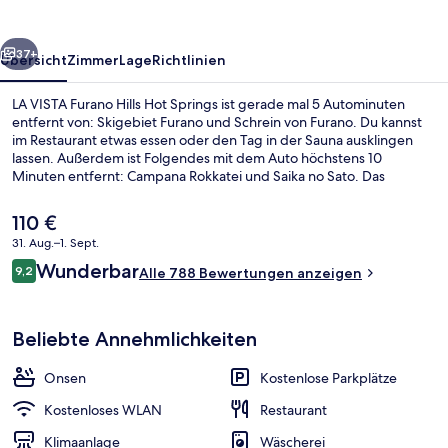
Hot
Springs
rück
Weiter
37+
Übersicht
Zimmer
Lage
Richtlinien
LA VISTA Furano Hills Hot Springs ist gerade mal 5 Autominuten
entfernt von: Skigebiet Furano und Schrein von Furano. Du kannst
im Restaurant etwas essen oder den Tag in der Sauna ausklingen
lassen. Außerdem ist Folgendes mit dem Auto höchstens 10
Minuten entfernt: Campana Rokkatei und Saika no Sato. Das
hilfsbereite Personal und der allgemeine Zustand erhalten gute
Bewertungen von anderen Reisenden.
Der
110 €
aktuelle
31. Aug.–1. Sept.
Preis
Bewertungen
Wunderbar
Öffentliches Bad
9,2
beträgt
Alle 788 Bewertungen anzeigen
9,2 von 10.
110 €.
Beliebte Annehmlichkeiten
Onsen
Kostenlose Parkplätze
Kostenloses WLAN
Restaurant
Klimaanlage
Wäscherei