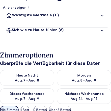
Alle anzeigen
Wichtigste Merkmale
(11)
Sich wie zu Hause fühlen
(6)
Zimmeroptionen
Überprüfe die Verfügbarkeit für diese Daten
Überprüfe die Verfügbarkeit für heute Nacht, Aug. 7 - Aug. 8.
Überprüfe die Verfügbarkeit f
Heute Nacht
Morgen
Aug. 7 - Aug. 8
Aug. 8 - Aug. 9
Überprüfe die Verfügbarkeit für dieses Wochenende, Aug. 7 - 
Überprüfe die Verfügbarkeit f
Dieses Wochenende
Nächstes Wochenende
Aug. 7 - Aug. 9
Aug. 14 - Aug. 16
Verfügbare
Alle Zimmer
1 Bett
2 Betten
Über 3 Betten