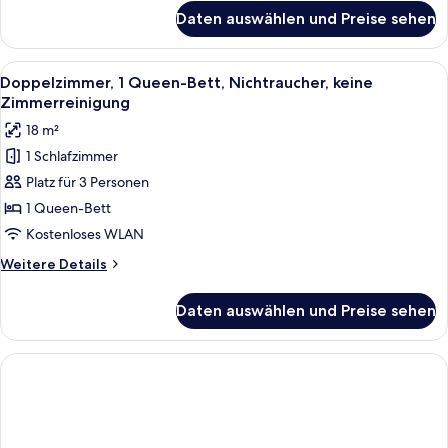
für
Daten auswählen und Preise sehen
Vierbettzimmer,
Nichtraucher,
keine
Alle
Blaue und beige Hausschuhe auf einem
4
Zimmerreinigung
Doppelzimmer, 1 Queen-Bett, Nichtraucher, keine
Fotos
Zimmerreinigung
für
18 m²
Doppelzimmer,
1 Schlafzimmer
1
Platz für 3 Personen
Queen-
Bett,
1 Queen-Bett
Nichtraucher,
Kostenloses WLAN
keine
Weitere
Weitere Details
Zimmerreinigung
Details
anzeigen
für
Daten auswählen und Preise sehen
Doppelzimmer,
1
Queen-
Bett,
Nichtraucher,
keine
Zimmerreinigung