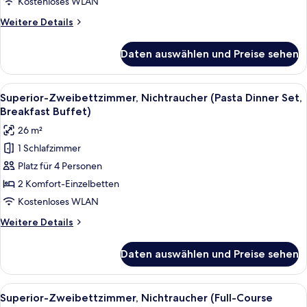
Nichtraucher
Kostenloses WLAN
(Moderate
Weitere
Weitere Details
Queen,
Details
FullDinner,
für
Daten auswählen und Preise sehen
Doppelzimmer,
BF
1
Buffet)
Queen-
Alle
Ein Hotelzimmer mit Bett, Nachttisch 
anzeigen
4
Bett,
Superior-Zweibettzimmer, Nichtraucher (Pasta Dinner Set,
Fotos
Nichtraucher
Breakfast Buffet)
(Moderate
für
26 m²
Queen,
Superior-
FullDinner,
1 Schlafzimmer
Zweibettzimmer,
BF
Platz für 4 Personen
Nichtraucher
Buffet)
(Pasta
2 Komfort-Einzelbetten
Dinner
Kostenloses WLAN
Set,
Weitere
Weitere Details
Breakfast
Details
Buffet)
für
Daten auswählen und Preise sehen
Superior-
anzeigen
Zweibettzimmer,
Nichtraucher
Alle
Ein Hotelzimmer mit Bett, Nachttisch 
5
(Pasta
Superior-Zweibettzimmer, Nichtraucher (Full-Course
Fotos