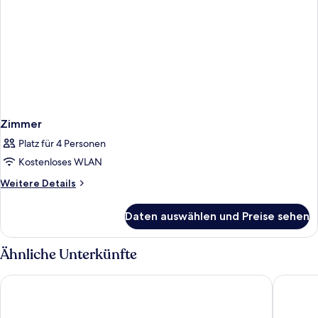
Zimmer
Platz für 4 Personen
Kostenloses WLAN
Weitere
Weitere Details
Details
für
Daten auswählen und Preise sehen
Zimmer
Ähnliche Unterkünfte
Furano Natulux Hotel
Shin Fur