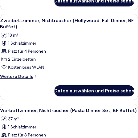
Daten auswählen und Preise sehen
Zweibettzimmer,
Nichtraucher
(Hollywood,
Alle
Ein Hotelzimmer mit zwei grossen Bett
6
Pasta
Zweibettzimmer, Nichtraucher (Hollywood, Full Dinner, BF
Fotos
DinnerSet,
Buffet)
BF
für
18 m²
Buffet)
Zweibettzimmer,
1 Schlafzimmer
Nichtraucher
Platz für 4 Personen
(Hollywood,
Full
2 Einzelbetten
Dinner,
Kostenloses WLAN
BF
Weitere
Weitere Details
Buffet)
Details
anzeigen
für
Daten auswählen und Preise sehen
Zweibettzimmer,
Nichtraucher
(Hollywood,
Alle
Ein Hotelzimmer mit einer Couch, ein
7
Full
Vierbettzimmer, Nichtraucher (Pasta Dinner Set, BF Buffet)
Fotos
Dinner,
37 m²
BF
für
Buffet)
1 Schlafzimmer
Vierbettzimmer,
Nichtraucher
Platz für 8 Personen