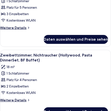
1 Schlafzimmer
Zweibettzimmer,
Platz für 5 Personen
Nichtraucher
(Full-
3 Einzelbetten
Course
Kostenloses WLAN
Dinner
Weitere
Weitere Details
&
Details
Breakfast
für
Daten auswählen und Preise sehen
Deluxe-
Buffet)
Zweibettzimmer,
anzeigen
Nichtraucher
Alle
Ein Hotelzimmer mit zwei grossen Bett
5
(Full-
Zweibettzimmer, Nichtraucher (Hollywood, Pasta
Fotos
Course
DinnerSet, BF Buffet)
Dinner
für
18 m²
&
Zweibettzimmer,
Breakfast
1 Schlafzimmer
Nichtraucher
Buffet)
Platz für 4 Personen
(Hollywood,
Pasta
2 Einzelbetten
DinnerSet,
Kostenloses WLAN
BF
Weitere
Weitere Details
Buffet)
Details
anzeigen
für