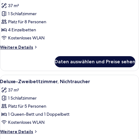
Fotos
37 m²
für
1 Schlafzimmer
Vierbettzimmer,
Nichtraucher
Platz für 8 Personen
anzeigen
4 Einzelbetten
Kostenloses WLAN
Weitere
Weitere Details
Details
für
Daten auswählen und Preise sehen
Vierbettzimmer,
Nichtraucher
Alle
Ein Hotelzimmer mit einem großen Bet
7
Deluxe-Zweibettzimmer, Nichtraucher
Fotos
37 m²
für
1 Schlafzimmer
Deluxe-
Zweibettzimmer,
Platz für 5 Personen
Nichtraucher
1 Queen-Bett und 1 Doppelbett
anzeigen
Kostenloses WLAN
Weitere
Weitere Details
Details