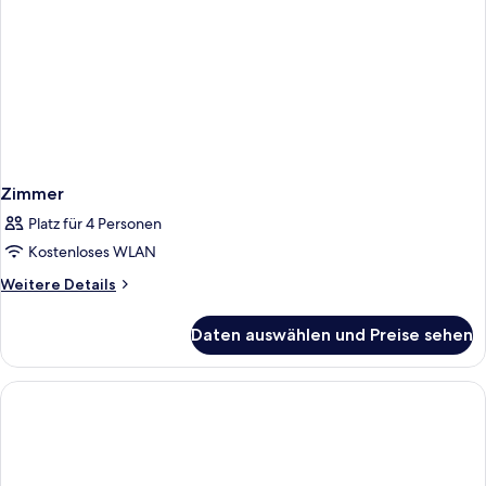
Zimmer
Platz für 4 Personen
Kostenloses WLAN
Weitere
Weitere Details
Details
für
Daten auswählen und Preise sehen
Zimmer