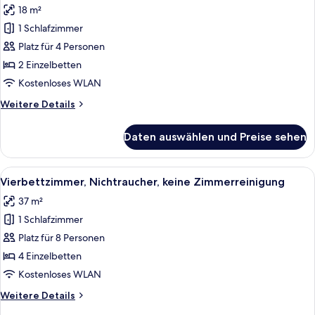
für
18 m²
Zweibettzimmer,
1 Schlafzimmer
Nichtraucher,
Platz für 4 Personen
keine
Zimmerreinigung
2 Einzelbetten
(Hollywood
Kostenloses WLAN
Twin
Weitere
Weitere Details
Style)
Details
anzeigen
für
Daten auswählen und Preise sehen
Zweibettzimmer,
Nichtraucher,
keine
Alle
Blaue und beige Hausschuhe auf einem
4
Zimmerreinigung
Vierbettzimmer, Nichtraucher, keine Zimmerreinigung
Fotos
(Hollywood
37 m²
Twin
für
Style)
1 Schlafzimmer
Vierbettzimmer,
Nichtraucher,
Platz für 8 Personen
keine
4 Einzelbetten
Zimmerreinigung
Kostenloses WLAN
anzeigen
Weitere
Weitere Details
Details