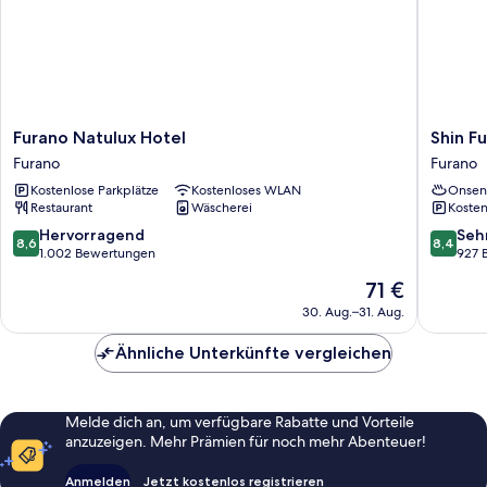
Furano
Shin
Furano Natulux Hotel
Shin F
Natulux
Furano
Furano
Furano
Hotel
Prince
Kostenlose Parkplätze
Kostenloses WLAN
Onsen
Furano
Hotel
Restaurant
Wäscherei
Kosten
Furano
8.6
8.4
Hervorragend
Seh
8,6
8,4
von
von
1.002 Bewertungen
927 
10,
10,
Der
71 €
Hervorragend,
Sehr
Preis
1.002
gut,
30. Aug.–31. Aug.
beträgt
Bewertungen
927
71 €
Bewert
Ähnliche Unterkünfte vergleichen
Melde dich an, um verfügbare Rabatte und Vorteile
anzuzeigen. Mehr Prämien für noch mehr Abenteuer!
Anmelden
Jetzt kostenlos registrieren