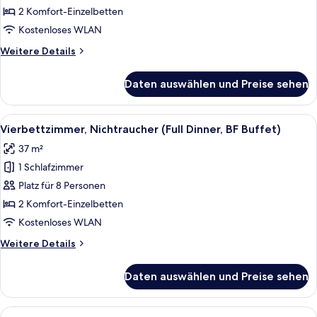
(Pasta
2 Komfort-Einzelbetten
Dinner
Kostenloses WLAN
Set,
Weitere
Weitere Details
BF
Details
Buffet)
für
Daten auswählen und Preise sehen
Vierbettzimmer,
anzeigen
Nichtraucher
(Pasta
Alle
Ein Hotelzimmer mit einer Couch, ein
9
Dinner
Vierbettzimmer, Nichtraucher (Full Dinner, BF Buffet)
Fotos
Set,
37 m²
BF
für
Buffet)
1 Schlafzimmer
Vierbettzimmer,
Nichtraucher
Platz für 8 Personen
(Full
2 Komfort-Einzelbetten
Dinner,
Kostenloses WLAN
BF
Weitere
Weitere Details
Buffet)
Details
anzeigen
für
Daten auswählen und Preise sehen
Vierbettzimmer,
Nichtraucher
(Full
Alle
Zwei ordentlich gefaltete Hemden mit "