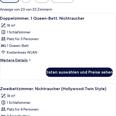
Filter
für
Anzeige von 23 von 23 Zimmern
Zimmer
Alle
Ein Hotelzimmer mit einem großen Bet
5
Doppelzimmer, 1 Queen-Bett, Nichtraucher
Fotos
18 m²
für
1 Schlafzimmer
Doppelzimmer,
1
Platz für 3 Personen
Queen-
1 Queen-Bett
Bett,
Kostenloses WLAN
Nichtraucher
Weitere
Weitere Details
anzeigen
Details
für
Daten auswählen und Preise sehen
Doppelzimmer,
1
Queen-
Alle
Ein Hotelzimmer mit zwei grossen Bett
6
Bett,
Zweibettzimmer, Nichtraucher (Hollywood Twin Style)
Fotos
Nichtraucher
18 m²
für
1 Schlafzimmer
Zweibettzimmer,
Nichtraucher
Platz für 4 Personen
(Hollywood