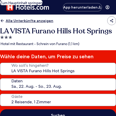
Zum Hauptinhalt springen
App herunterladen
Alle Unterkünfte anzeigen
LA VISTA Furano Hills Hot Springs
3.0-
Sterne-
Hotel mit Restaurant - Schrein von Furano (1,1 km)
Unterkunft
Wähle deine Daten, um Preise zu sehen
Wo soll’s hingehen?
Daten
Gäste
Suchen