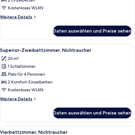
2 Einzelbetten
Twin
Kostenloses WLAN
Style)
Weitere
Weitere Details
anzeigen
Details
für
Daten auswählen und Preise sehen
Zweibettzimmer,
Nichtraucher
(Hollywood
Alle
Ein Hotelzimmer mit Bett, Nachttisch 
6
Twin
Superior-Zweibettzimmer, Nichtraucher
Fotos
Style)
26 m²
für
1 Schlafzimmer
Superior-
Zweibettzimmer,
Platz für 4 Personen
Nichtraucher
2 Komfort-Einzelbetten
anzeigen
Kostenloses WLAN
Weitere
Weitere Details
Details
für
Daten auswählen und Preise sehen
Superior-
Zweibettzimmer,
Nichtraucher
Alle
Ein Hotelzimmer mit einer Couch, ein
8
Vierbettzimmer, Nichtraucher