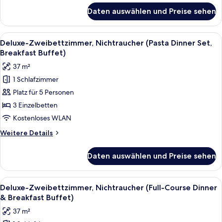
für
Daten auswählen und Preise sehen
Deluxe-
Zweibettzimmer,
Nichtraucher
Alle
Ein Hotelzimmer mit einem großen Bet
5
Deluxe-Zweibettzimmer, Nichtraucher (Pasta Dinner Set,
Fotos
Breakfast Buffet)
für
37 m²
Deluxe-
1 Schlafzimmer
Zweibettzimmer,
Platz für 5 Personen
Nichtraucher
(Pasta
3 Einzelbetten
Dinner
Kostenloses WLAN
Set,
Weitere
Weitere Details
Breakfast
Details
Buffet)
für
Daten auswählen und Preise sehen
Deluxe-
anzeigen
Zweibettzimmer,
Nichtraucher
Alle
Ein Hotelzimmer mit einem großen Bet
6
(Pasta
Deluxe-Zweibettzimmer, Nichtraucher (Full-Course Dinner
Fotos
Dinner
& Breakfast Buffet)
Set,
für
37 m²
Breakfast
Deluxe-
Buffet)