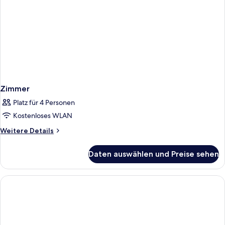
Zimmer
Platz für 4 Personen
Kostenloses WLAN
Weitere
Weitere Details
Details
für
Daten auswählen und Preise sehen
Zimmer