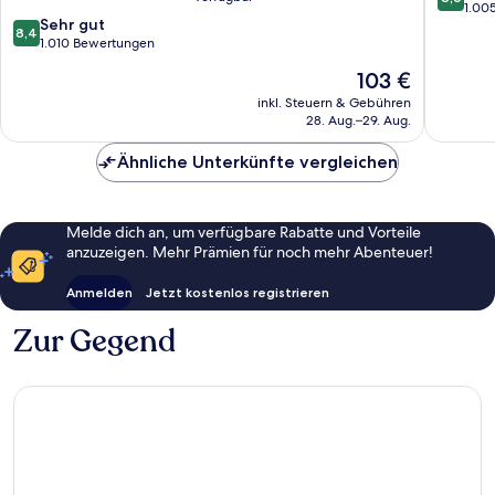
von
1.00
8.4
Sehr gut
10,
8,4
von
1.010 Bewertungen
Hervorr
10,
1.005
Der
103 €
Sehr
Bewert
Preis
gut,
inkl. Steuern & Gebühren
beträgt
28. Aug.–29. Aug.
1.010
103 €
Bewertungen
Ähnliche Unterkünfte vergleichen
Melde dich an, um verfügbare Rabatte und Vorteile
anzuzeigen. Mehr Prämien für noch mehr Abenteuer!
Anmelden
Jetzt kostenlos registrieren
Zur Gegend