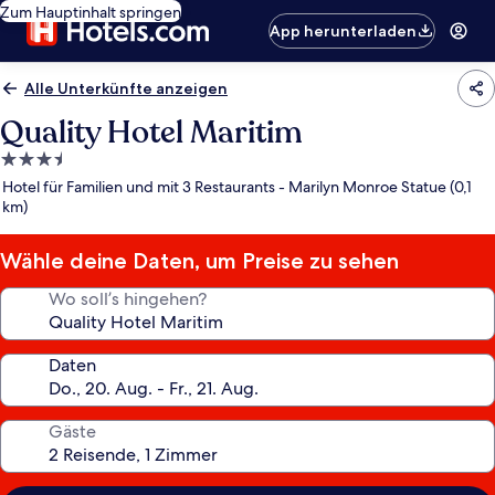
Zum Hauptinhalt springen
App herunterladen
Alle Unterkünfte anzeigen
Quality Hotel Maritim
3.5-
Sterne-
Hotel für Familien und mit 3 Restaurants - Marilyn Monroe Statue (0,1
Unterkunft
km)
Wähle deine Daten, um Preise zu sehen
Wo soll’s hingehen?
Daten
Gäste