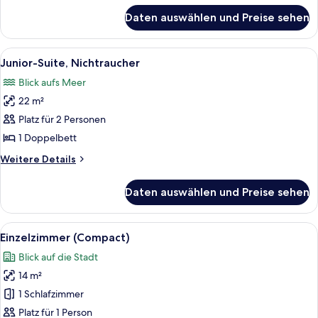
für
Daten auswählen und Preise sehen
Deluxe-
Zimmer
Alle
Ein modernes Wohnzimmer mit Ledersof
7
Junior-Suite, Nichtraucher
Fotos
Blick aufs Meer
für
22 m²
Junior-
Suite,
Platz für 2 Personen
Nichtraucher
1 Doppelbett
anzeigen
Weitere
Weitere Details
Details
für
Daten auswählen und Preise sehen
Junior-
Suite,
Nichtraucher
Alle
Ein Schlafzimmer mit einem Bett, ein
8
Einzelzimmer (Compact)
Fotos
Blick auf die Stadt
für
14 m²
Einzelzimmer
(Compact)
1 Schlafzimmer
anzeigen
Platz für 1 Person