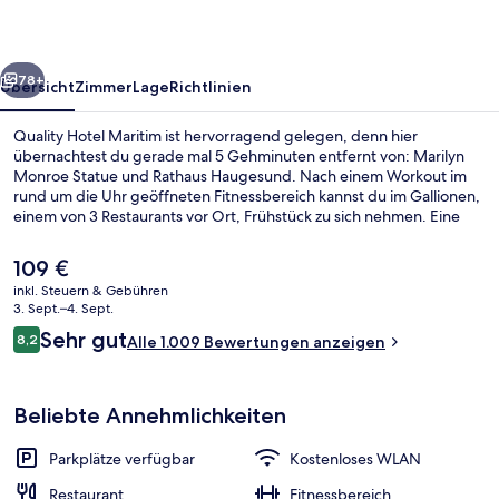
rück
Weiter
78+
Übersicht
Zimmer
Lage
Richtlinien
Quality Hotel Maritim ist hervorragend gelegen, denn hier
übernachtest du gerade mal 5 Gehminuten entfernt von: Marilyn
Monroe Statue und Rathaus Haugesund. Nach einem Workout im
rund um die Uhr geöffneten Fitnessbereich kannst du im Gallionen,
einem von 3 Restaurants vor Ort, Frühstück zu sich nehmen. Eine
Bar/Lounge, eine Sauna und eine Snackbar sind weitere Highlights.
Der
109 €
aktuelle
inkl. Steuern & Gebühren
Preis
3. Sept.–4. Sept.
Tägliches Frühstücksbuffet gegen Ge
beträgt
Bewertungen
Sehr gut
8,2
Alle 1.009 Bewertungen anzeigen
109 €.
8,2 von 10.
Beliebte Annehmlichkeiten
Parkplätze verfügbar
Kostenloses WLAN
Restaurant
Fitnessbereich