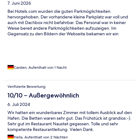
7. Juni 2026
Bei Hotels.com wurden die guten Parkmöglichkeiten
hervorgehoben. Der vorhandene kleine Parkplatz war voll und
auch mit Dachbox nicht befahrbar. Das Personal war in keiner
Weise bereit andere Parkmöglichkeiten aufzuzeigen. Im
Gegensatz zu den Bildern der Webseite bekamen wir ein
Zimmer mit Blick auf eine sehr nahe gegenüberliegende Wand.
Bemerkung der Rezeption: wir hätten ja eine höhere
Zimmerkategorie buchen können. Fernseher funktionierte erst
nach einem Reboot meinerseits durch Stecker ziehen und
wiedereinstecken. Darauf muss man auch erst mal kommen!
Frühstücksraum war so überfüllt, dass man sich zwischen den
Carsten, Aufenthalt von 1 Nacht
Stühlen durchzwängen musste. Butter gab es nur aus grossen
Gemeinschafts-plasiktöpfen, aus denen sich jeder mit seinem
Messer seine Portion herausfischte. Fazit: das Wohlergehen des
Verifizierte Bewertung
Gastes spielt in diesem Hotel keine Rolle. Im Vergleich zu
10/10 – Außergewöhnlich
anderen Quality Hotels ist in Haugesund der Service
unterirdisch.
6. Juli 2024
Wir hatten ein wunderbares Zimmer mit tollem Ausblick auf den
Hafen. Die Betten waren sehr gut. Das Frühstück ist grandios:-).
Sehr gut im Restaurant Naustet gegessen. Tolle und sehr
kompetente Restaurantleitung. Vielen Dank.
Hella, Aufenthalt von 2 Nächten