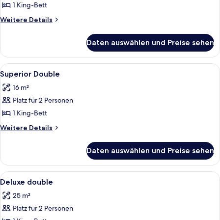
Double
1 King-Bett
anzeigen
Weitere
Weitere Details
Details
für
Daten auswählen und Preise sehen
Standard
Double
Alle
Ein modernes Hotelzimmer mit zwei Be
1
Superior Double
Fotos
16 m²
für
Platz für 2 Personen
Superior
Double
1 King-Bett
anzeigen
Weitere
Weitere Details
Details
für
Daten auswählen und Preise sehen
Superior
Double
Alle
Ein Hotelzimmer mit einem Bett, zwei K
1
Deluxe double
Fotos
25 m²
für
Platz für 2 Personen
Deluxe