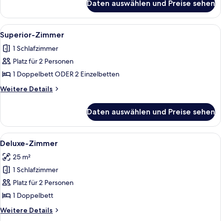
Nichtraucher
Daten auswählen und Preise sehen
Standardzimmer,
anzeigen
1
Doppelbett,
Alle
Ein Hotelzimmer mit einem großen Bett
14
Nichtraucher
Superior-Zimmer
Fotos
1 Schlafzimmer
für
Platz für 2 Personen
Superior-
Zimmer
1 Doppelbett ODER 2 Einzelbetten
anzeigen
Weitere
Weitere Details
Details
für
Daten auswählen und Preise sehen
Superior-
Zimmer
Alle
Ein modernes Hotelzimmer mit Bett, Sc
18
Deluxe-Zimmer
Fotos
25 m²
für
1 Schlafzimmer
Deluxe-
Zimmer
Platz für 2 Personen
anzeigen
1 Doppelbett
Weitere
Weitere Details
Details