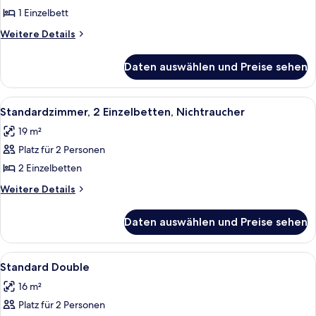
1 Einzelbett
Weitere
Weitere Details
Details
für
Daten auswählen und Preise sehen
Einzelzimmer
(Compact)
Alle
Ein Hotelzimmer mit einem großen Bett
8
Standardzimmer, 2 Einzelbetten, Nichtraucher
Fotos
19 m²
für
Platz für 2 Personen
Standardzimmer,
2 Einzelbetten,
2 Einzelbetten
Nichtraucher
Weitere
Weitere Details
anzeigen
Details
für
Daten auswählen und Preise sehen
Standardzimmer,
2 Einzelbetten,
Nichtraucher
Alle
Ein modernes Hotelzimmer mit zwei Be
2
Standard Double
Fotos
16 m²
für
Platz für 2 Personen
Standard