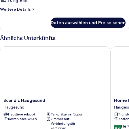
double
1 King-Bett
anzeigen
Weitere
Weitere Details
Details
für
Daten auswählen und Preise sehen
Deluxe
double
Ähnliche Unterkünfte
Scandic Haugesund
Home Ho
Scandic
Home
Scandic Haugesund
Home 
Haugesund
Hotel
Haugesund
Hauges
Haugesund
Amanda
Haustiere erlaubt
Parkplätze verfügbar
Frühst
Hauges
Kostenloses WLAN
Zimmer mit
Koste
Verbindungstür
8.6
Her
verfügbar
8,6