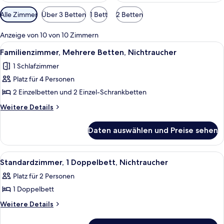
Verfügbare
Alle Zimmer
Über 3 Betten
1 Bett
2 Betten
Filter
für
Anzeige von 10 von 10 Zimmern
Zimmer
Alle
Ein modernes Hotelzimmer mit einem g
6
Familienzimmer, Mehrere Betten, Nichtraucher
Fotos
1 Schlafzimmer
für
Platz für 4 Personen
Familienzimmer,
Mehrere
2 Einzelbetten und 2 Einzel-Schrankbetten
Betten,
Weitere
Weitere Details
Nichtraucher
Details
für
anzeigen
Daten auswählen und Preise sehen
Familienzimmer,
Mehrere
Betten,
Alle
Ein ordentlich bezogenes Bett mit we
7
Nichtraucher
Standardzimmer, 1 Doppelbett, Nichtraucher
Fotos
Platz für 2 Personen
für
1 Doppelbett
Standardzimmer,
1
Weitere
Weitere Details
Details
Doppelbett,
für