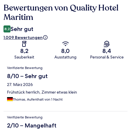
Bewertungen von Quality Hotel
Bewertungen
Maritim
Sehr gut
8,2
1.009 Bewertungen
8,2
8,0
8,4
Sauberkeit
Ausstattung
Personal & Service
Bewertungen
Verifizierte Bewertung
8/10 – Sehr gut
27. März 2026
Frühstück herrlich, Zimmer etwas klein
Thomas, Aufenthalt von 1 Nacht
Verifizierte Bewertung
2/10 – Mangelhaft